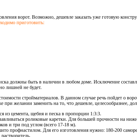
товления ворот. Возможно, дешевле заказать уже готовую конст
бходимо приготовить:
ска должны быть в наличии в любом доме. Исключение составляе
но лишней не будет.
тоимости стройматериалов. В данном случае речь пойдет о воро
 при желании заменить на то, что дешевле, целесообразнее, долг
 из цемента, щебня и песка в пропорции 1:3:3.
навливаться роликовые каретки. Для большей прочности на ниж
ов и три под углом (всего 17-18 м).
ито профнастилом. Для его изготовления нужно: 180-200 саморез
, растворитель.