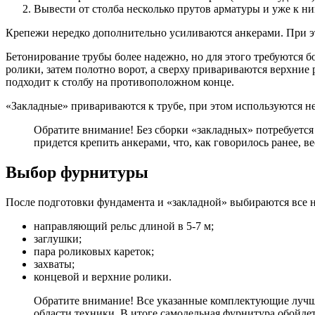
Вывести от столба несколько прутов арматуры и уже к н
Крепежи нередко дополнительно усиливаются анкерами. При эт
Бетонирование трубы более надежно, но для этого требуются б
ролики, затем полотно ворот, а сверху привариваются верхние
подходит к столбу на противоположном конце.
«Закладные» привариваются к трубе, при этом используются н
Обратите внимание! Без сборки «закладных» потребуется
придется крепить анкерами, что, как говорилось ранее, в
Выбор фурнитуры
После подготовки фундамента и «закладной» выбираются все 
направляющий рельс длиной в 5-7 м;
заглушки;
пара роликовых кареток;
захваты;
концевой и верхние ролики.
Обратите внимание! Все указанные комплектующие лучше 
области техники. В итоге самодельная фурнитура обойде