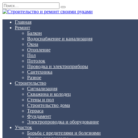
Перейти
Search
к
for:
содержанию
Главная
Ремонт
Балкон
Водоснабжение и канализация
Окна
Отопление
Пол
Потолок
Проводка и электроприборы
Сантехника
Разное
Строительство
Сигнализация
Скважина и колодец
Стены и пол
Строительство дома
Терраса
Фундамент
Электропроводка и оборудование
Участок
Борьба с вредителями и болезнями