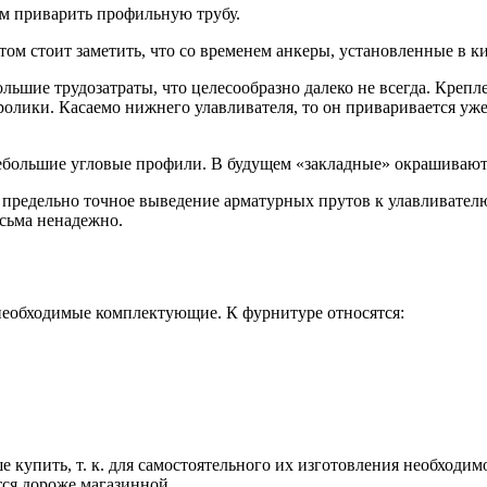
им приварить профильную трубу.
ом стоит заметить, что со временем анкеры, установленные в к
ольшие трудозатраты, что целесообразно далеко не всегда. Креп
 ролики. Касаемо нижнего улавливателя, то он приваривается уж
ебольшие угловые профили. В будущем «закладные» окрашиваютс
 предельно точное выведение арматурных прутов к улавливателю
есьма ненадежно.
необходимые комплектующие. К фурнитуре относятся:
купить, т. к. для самостоятельного их изготовления необходим
тся дороже магазинной.