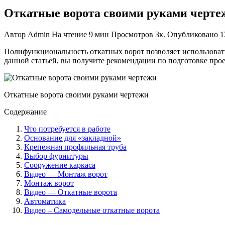
Откатные ворота своими руками черте
Автор
Admin
На чтение
9 мин
Просмотров
3к.
Опубликовано
1
Полифункциональн
ость откатных ворот позволяет использоват
данной статьей, вы получите рекомендации по подготовке прое
Откатные ворота своими руками чертежи
Содержание
Что потребуется в работе
Основание для «закладной»
Крепежная профильная труба
Выбор фурнитуры
Сооружение каркаса
Видео — Монтаж ворот
Монтаж ворот
Видео — Откатные ворота
Автоматика
Видео – Самодельные откатные ворота