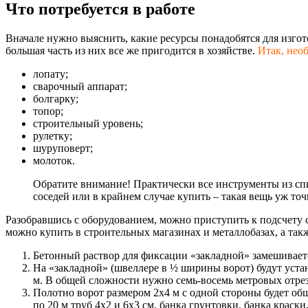
Что потребуется в работе
Вначале нужно выяснить, какие ресурсы понадобятся для изго
большая часть из них все же пригодится в хозяйстве.
Итак, нео
лопату;
сварочный аппарат;
болгарку;
топор;
строительный уровень;
рулетку;
шуруповерт;
молоток.
Обратите внимание! Практически все инструменты из спи
соседей или в крайнем случае купить – такая вещь уж точ
Разобравшись с оборудованием, можно приступить к подсчету с
можно купить в строительных магазинах и металлобазах, а также
Бетонный раствор для фиксации «закладной» замешивается
На «закладной» (швеллере в ½ ширины ворот) будут уста
м. В общей сложности нужно семь-восемь метровых отрезк
Полотно ворот размером 2х4 м с одной стороны будет обш
по 20 м труб 4х2 и 6х3 см, банка грунтовки, банка краски