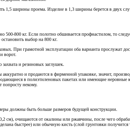
ть 1,5 ширины проема. Изделие в 1,3 ширины берется в двух слу
о 500-800 кг. Если полотно обшивается профнастилом, то следуе
остановить выбор на 800 кг.
ковых. При грамотной эксплуатации оба варианта прослужат дос
и
и ворот.
 захвата и резиновых заглушек.
аккуратно и продаются в фирменной упаковке, значит, произво
продающиеся в полиэтиленовых пакетах или имеющие неровные кр
т попросту некому.
змеры должны быть больше размеров будущей конструкции.
0,2 см), очищаются от окалины или ржавчины, после чего обра
сделана быстрее) или обычную кисть (слой грунтовки получится 