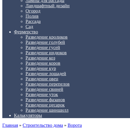
Лампы для рассады
Ландшафтный дизайн
Огород
Полив
Рассада
Сад
Фермерство
Разведение кроликов
Разведение голубей
Разведение гусей
Разведение индюков
Разведение коз
Разведение коров
Разведение кур
Разведение лошадей
Разведение овец
Разведение перепелов
Разведение свиней
Разведение уток
Разведение фазанов
Разведение цесарок
Разведение шиншилл
Калькуляторы
Главная
»
Строительство дома
»
Ворота