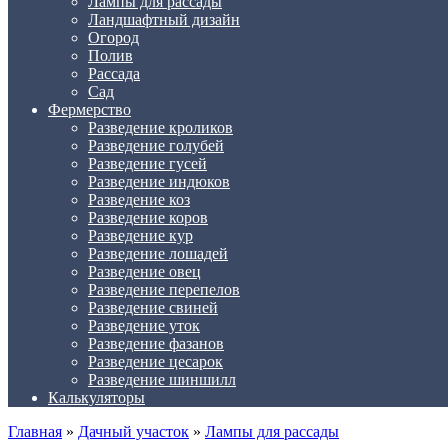
Лампы для рассады
Ландшафтный дизайн
Огород
Полив
Рассада
Сад
Фермерство
Разведение кроликов
Разведение голубей
Разведение гусей
Разведение индюков
Разведение коз
Разведение коров
Разведение кур
Разведение лошадей
Разведение овец
Разведение перепелов
Разведение свиней
Разведение уток
Разведение фазанов
Разведение цесарок
Разведение шиншилл
Калькуляторы
Главная
»
Дачный участок
»
Лампы для рассады