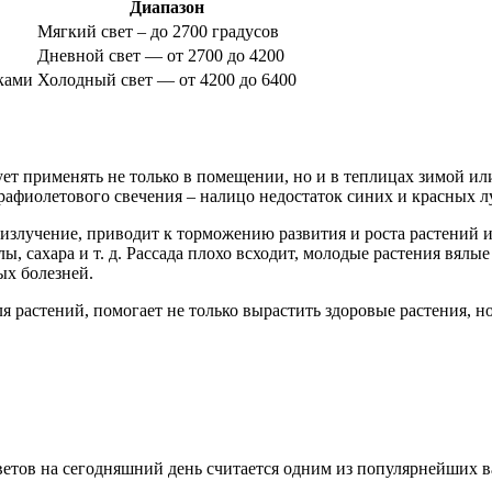
Диапазон
Мягкий свет – до 2700 градусов
Дневной свет — от 2700 до 4200
ками
Холодный свет — от 4200 до 6400
т применять не только в помещении, но и в теплицах зимой ил
трафиолетового свечения – налицо недостаток синих и красных 
излучение, приводит к торможению развития и роста растений и
ы, сахара и т. д. Рассада плохо всходит, молодые растения вял
ых болезней.
 растений, помогает не только вырастить здоровые растения, н
тов на сегодняшний день считается одним из популярнейших ва