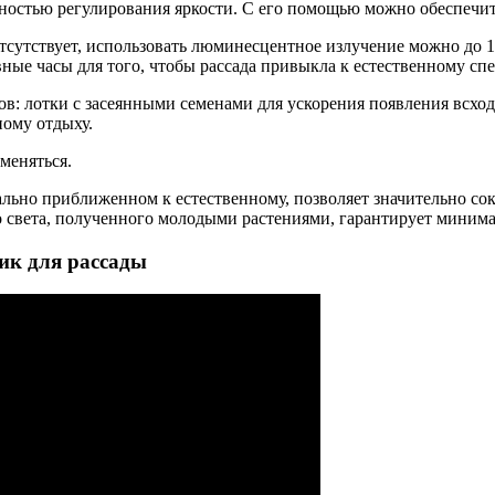
ностью регулирования яркости. С его помощью можно обеспечит
тсутствует, использовать люминесцентное излучение можно до 17
вные часы для того, чтобы рассада привыкла к естественному спе
ов: лотки с засеянными семенами для ускорения появления всхо
ному отдыху.
меняться.
ьно приближенном к естественному, позволяет значительно сокр
о света, полученного молодыми растениями, гарантирует миним
ик для рассады