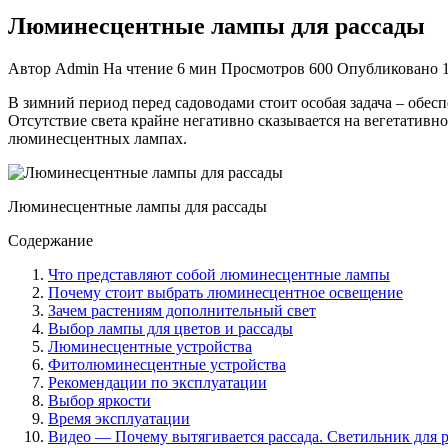
Люминесцентные лампы для рассады
Автор
Admin
На чтение
6 мин
Просмотров
600
Опубликовано
В зимний период перед садоводами стоит особая задача – обе
Отсутствие света крайне негативно сказывается на вегетативн
люминесцентных лампах.
Люминесцентные лампы для рассады
Содержание
Что представляют собой люминесцентные лампы
Почему стоит выбрать люминесцентное освещение
Зачем растениям дополнительный свет
Выбор лампы для цветов и рассады
Люминесцентные устройства
Фитолюминесцентные устройства
Рекомендации по эксплуатации
Выбор яркости
Время эксплуатации
Видео — Почему вытягивается рассада. Светильник для 