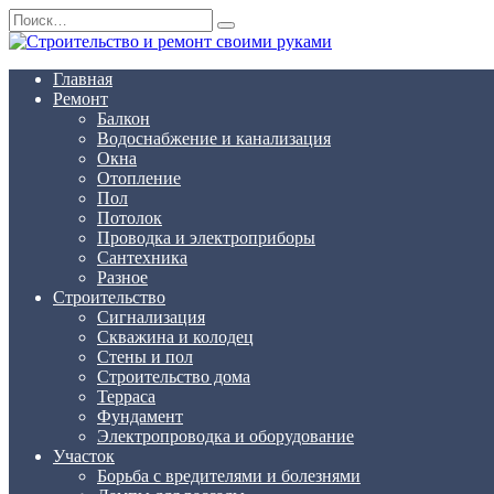
Перейти
Search
к
for:
содержанию
Главная
Ремонт
Балкон
Водоснабжение и канализация
Окна
Отопление
Пол
Потолок
Проводка и электроприборы
Сантехника
Разное
Строительство
Сигнализация
Скважина и колодец
Стены и пол
Строительство дома
Терраса
Фундамент
Электропроводка и оборудование
Участок
Борьба с вредителями и болезнями