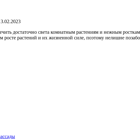
13.02.2023
спечить достаточно света комнатным растениям и нежным ростка
ом росте растений и их жизненной силе, поэтому нелишне позаб
рассады