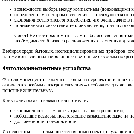
возможности выбора между компактным (подходящими к 
определенным спектром излучения — преимущественно 
экономичностью энергопотребления, что очень важно в п
пониженным показателем тепловыделения, препятствую
Совет! Не стоит экономить – лампы белого свечения тож
необходимости близкого расположения к растениям для до
Выбирая среди бытовых, неспециализированных приборов, сто
или же взять специализированные цветочные с особым покрыт
Фитолюминесцентные устройства
Фитолюминесцентные лампы — одна из перспективнейших на с
отличаются особым спектром свечения – необычное для человече
поистине живительным.
К достоинствам фитоламп стоит отнести:
экономичность — малые затраты на электроэнергию;
небольшие размеры, позволяющие размещение даже на по
долговечность и безопасность.
Из недостатков — только неестественный спектр, служащий п