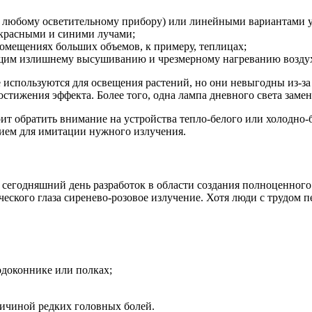
любому осветительному прибору) или линейными вариантами у
красными и синими лучами;
омещениях больших объемов, к примеру, теплицах;
щим излишнему высушиванию и чрезмерному нагреванию возду
е используются для освещения растений, но они невыгодны из-з
стижения эффекта. Более того, одна лампа дневного света замен
ит обратить внимание на устройства тепло-белого или холодно
ием для имитации нужного излучения.
егодняшний день разработок в области создания полноценного
ского глаза сиренево-розовое излучение. Хотя люди с трудом пе
доконнике или полках;
ричиной редких головных болей.