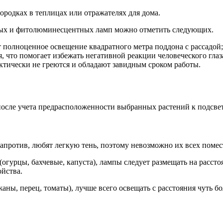
ородках в теплицах или отражателях для дома.
ных и фитолюминесцентных ламп можно отметить следующих.
 полноценное освещение квадратного метра поддона с рассадой;
, что помогает избежать негативной реакции человеческого глаз
ктически не греются и обладают завидным сроком работы.
после учета предрасположенности выбранных растений к подсвет
напротив, любят легкую тень, поэтому невозможно их всех помес
огурцы, бахчевые, капуста), лампы следует размещать на рассто
ойства.
аны, перец, томаты), лучше всего освещать с расстояния чуть б