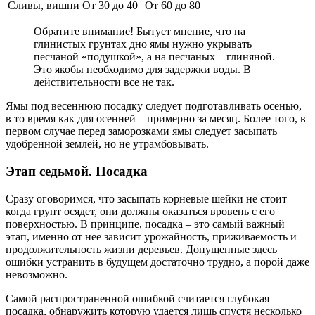
Сливы, вишни
От 30 до 40
От 60 до 80
Обратите внимание! Бытует мнение, что на
глинистых грунтах дно ямы нужно укрывать
песчаной «подушкой», а на песчаных – глиняной.
Это якобы необходимо для задержки воды. В
действительности все не так.
Ямы под весеннюю посадку следует подготавливать осенью,
в то время как для осенней – примерно за месяц. Более того, в
первом случае перед заморозками ямы следует засыпать
удобренной землей, но не утрамбовывать.
Этап седьмой. Посадка
Сразу оговоримся, что засыпать корневые шейки не стоит –
когда грунт осядет, они должны оказаться вровень с его
поверхностью. В принципе, посадка – это самый важный
этап, именно от нее зависит урожайность, приживаемость и
продолжительность жизни деревьев. Допущенные здесь
ошибки устранить в будущем достаточно трудно, а порой даже
невозможно.
Самой распространенной ошибкой считается глубокая
посадка, обнаружить которую удается лишь спустя несколько