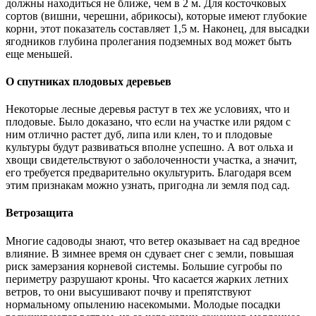
должны находиться не ближе, чем в 2 м. Для косточковых
сортов (вишни, черешни, абрикосы), которые имеют глубокие
корни, этот показатель составляет 1,5 м. Наконец, для высадки
ягодников глубина пролегания подземных вод может быть
еще меньшей.
О спутниках плодовых деревьев
Некоторые лесные деревья растут в тех же условиях, что и
плодовые. Было доказано, что если на участке или рядом с
ним отлично растет дуб, липа или клен, то и плодовые
культуры будут развиваться вполне успешно. А вот ольха и
хвощи свидетельствуют о заболоченности участка, а значит,
его требуется предварительно окультурить. Благодаря всем
этим признакам можно узнать, пригодна ли земля под сад.
Ветрозащита
Многие садоводы знают, что ветер оказывает на сад вредное
влияние. В зимнее время он сдувает снег с земли, повышая
риск замерзания корневой системы. Большие сугробы по
периметру разрушают кроны. Что касается жарких летних
ветров, то они высушивают почву и препятствуют
нормальному опылению насекомыми. Молодые посадки