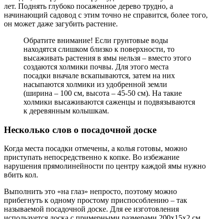
лет. Поднять глубоко посаженное дерево трудно, а
начинающий садовод с этим точно не справится, более того,
он может даже загубить растение.
Обратите внимание! Если грунтовые воды
находятся слишком близко к поверхности, то
высаживать растения в ямы нельзя – вместо этого
создаются холмики почвы. Для этого места
посадки вначале вскапываются, затем на них
насыпаются холмики из удобренной земли
(ширина – 100 см, высота – 45-50 см). На такие
холмики высаживаются саженцы и подвязываются
к деревянным колышкам.
Несколько слов о посадочной доске
Когда места посадки отмечены, а колья готовы, можно
приступать непосредственно к копке. Во избежание
нарушения прямолинейности по центру каждой ямы нужно
вбить кол.
Выполнить это «на глаз» непросто, поэтому можно
прибегнуть к одному простому приспособлению – так
называемой посадочной доске. Для ее изготовления
используется доска с примерными размерами 200х15х2 см.