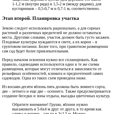
1-1,2 м (внутри ряда) и 1,5-2 м (между рядами), для
кустарников – 0,5-0,7 м и 0,7-1 м, соответственно.
Этап второй. Планировка участка
Землю следует использовать рационально, а для сорных
растений и различных вредителей не должно оставаться
места. Другими словами, участок должен быть густо засажен.
Плодовые культуры нуждаются в свете, а их корни – в
грунтовом питании. Более того, при грамотном размещении
сам сад будет более привлекательным.
Перед началом освоения нужно все спланировать. Как
правило, садоводами используются одни и те же схемы
размещения, которые могут отличаться в зависимости от
рельефных особенностей, климата и предпочтений самих
садоводов. Одна из таких схем приведена ниже.
Из восьми-десяти яблонь пять должны быть зимнего сорта,
две – летнего и еще две – осеннего. Также предусматривается
создание беседки и зоны отдыха, высадка цветочных культур.
Обратите внимание! Груши, яблони нужно
высаживать в 5-6х4 м друг от друга, в то время как
сливы и вишни – где-то в 3х2,5 м. Можно