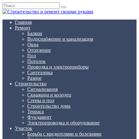
Перейти
Search
к
for:
содержанию
Главная
Ремонт
Балкон
Водоснабжение и канализация
Окна
Отопление
Пол
Потолок
Проводка и электроприборы
Сантехника
Разное
Строительство
Сигнализация
Скважина и колодец
Стены и пол
Строительство дома
Терраса
Фундамент
Электропроводка и оборудование
Участок
Борьба с вредителями и болезнями