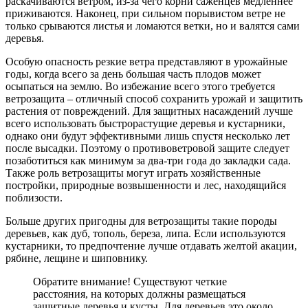
раскачиваются ветром, из-за чего корни саженцев медленнее
приживаются. Наконец, при сильном порывистом ветре не
только срываются листья и ломаются ветки, но и валятся сами
деревья.
Особую опасность резкие ветра представляют в урожайные
годы, когда всего за день большая часть плодов может
осыпаться на землю. Во избежание всего этого требуется
ветрозащита – отличный способ сохранить урожай и защитить
растения от повреждений. Для защитных насаждений лучше
всего использовать быстрорастущие деревья и кустарники,
однако они будут эффективными лишь спустя несколько лет
после высадки. Поэтому о противоветровой защите следует
позаботиться как минимум за два-три года до закладки сада.
Также роль ветрозащиты могут играть хозяйственные
постройки, природные возвышенности и лес, находящийся
поблизости.
Больше других пригодны для ветрозащиты такие породы
деревьев, как дуб, тополь, береза, липа. Если используются
кустарники, то предпочтение лучше отдавать желтой акации,
рябине, лещине и шиповнику.
Обратите внимание! Существуют четкие
расстояния, на которых должны размещаться
защитные деревья и кусты. Для деревьев это около