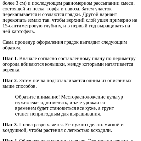
более 3 см) и последующем равномерном рассыпании смеси,
состоящей из песка, торфа и навоза. Затем участок
перекапывается и создаются грядки. Другой вариант –
перекопать землю так, чтобы верхний слой ушел примерно на
15-сантиметровую глубину, и в первый год выращивать на
ней картофель.
Сама процедур оформления грядок выглядит следующим
образом.
Шаг 1
. Вначале согласно составленному плану по периметру
огорода вбиваются колышки, между которыми натягивается
веревка.
Шаг 2
. Затем почва подготавливается одним из описанных
выше способов.
Обратите внимание! Месторасположение культур
нужно ежегодно менять, иначе урожай со
временем будет становиться все хуже, а грунт
станет непригодным для выращивания.
Шаг 3
. Почва разрыхляется. Ее нужно сделать мягкой и
воздушной, чтобы растения с легкостью всходили.
Шаг 4
. Обозначаются границы грядок. Это можно сделать с