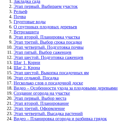
Закладка сада
Этап первый. Выбираем участок
Рельеф
Почва
Грунтовые воды
О спутниках плодовых деревьев
Ветрозащита
Этап второй. Планировка участка
Этап третий. Выбор срока посадки
Этап четвертый. Подготовка почвы
Этап пятый. Выбор саженцев
Этап шестой. Подготовка саженцев
Шаг 1. Корни
Шаг 2. Крона
Этап шестой. Выкопка посадочных ям
Этап седьмой. Посадка
Несколько слов о посадочной доске
Видео – Особенности ухода за плодовыми деревьями
Создание огорода на участке
Этап первый. Выбор места
Этап второй. Планирование
Этап третий. Оформление
Этап четвертый. Высадка растений
Видео – Планировка огорода и разбивка грядок