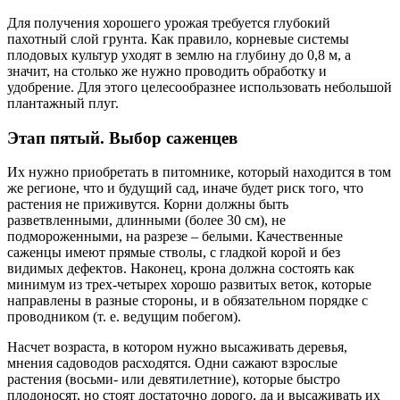
Для получения хорошего урожая требуется глубокий
пахотный слой грунта. Как правило, корневые системы
плодовых культур уходят в землю на глубину до 0,8 м, а
значит, на столько же нужно проводить обработку и
удобрение. Для этого целесообразнее использовать небольшой
плантажный плуг.
Этап пятый. Выбор саженцев
Их нужно приобретать в питомнике, который находится в том
же регионе, что и будущий сад, иначе будет риск того, что
растения не приживутся. Корни должны быть
разветвленными, длинными (более 30 см), не
подмороженными, на разрезе – белыми. Качественные
саженцы имеют прямые стволы, с гладкой корой и без
видимых дефектов. Наконец, крона должна состоять как
минимум из трех-четырех хорошо развитых веток, которые
направлены в разные стороны, и в обязательном порядке с
проводником (т. е. ведущим побегом).
Насчет возраста, в котором нужно высаживать деревья,
мнения садоводов расходятся. Одни сажают взрослые
растения (восьми- или девятилетние), которые быстро
плодоносят, но стоят достаточно дорого, да и высаживать их