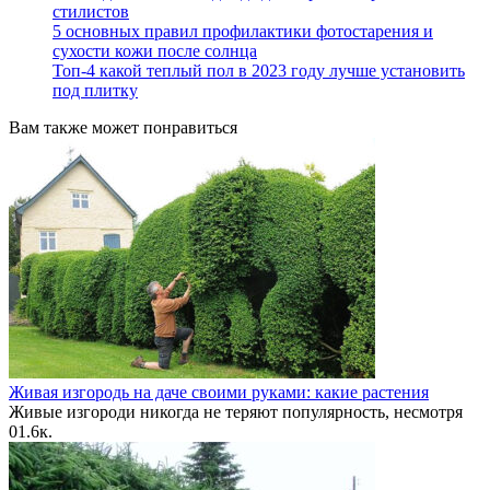
стилистов
5 основных правил профилактики фотостарения и
сухости кожи после солнца
Топ-4 какой теплый пол в 2023 году лучше установить
под плитку
Вам также может понравиться
Живая изгородь на даче своими руками: какие растения
Живые изгороди никогда не теряют популярность, несмотря
0
1.6к.