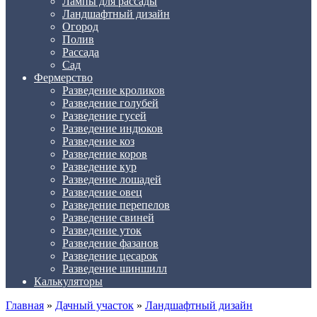
Лампы для рассады
Ландшафтный дизайн
Огород
Полив
Рассада
Сад
Фермерство
Разведение кроликов
Разведение голубей
Разведение гусей
Разведение индюков
Разведение коз
Разведение коров
Разведение кур
Разведение лошадей
Разведение овец
Разведение перепелов
Разведение свиней
Разведение уток
Разведение фазанов
Разведение цесарок
Разведение шиншилл
Калькуляторы
Главная
»
Дачный участок
»
Ландшафтный дизайн