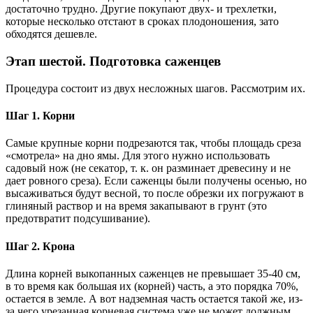
достаточно трудно. Другие покупают двух- и трехлетки,
которые несколько отстают в сроках плодоношения, зато
обходятся дешевле.
Этап шестой. Подготовка саженцев
Процедура состоит из двух несложных шагов. Рассмотрим их.
Шаг 1. Корни
Самые крупные корни подрезаются так, чтобы площадь среза
«смотрела» на дно ямы. Для этого нужно использовать
садовый нож (не секатор, т. к. он разминает древесину и не
дает ровного среза). Если саженцы были получены осенью, но
высаживаться будут весной, то после обрезки их погружают в
глиняный раствор и на время закапывают в грунт (это
предотвратит подсушивание).
Шаг 2. Крона
Длина корней выкопанных саженцев не превышает 35-40 см,
в то время как большая их (корней) часть, а это порядка 70%,
остается в земле. А вот надземная часть остается такой же, из-
за чего урезанная корневая система уже не может должным