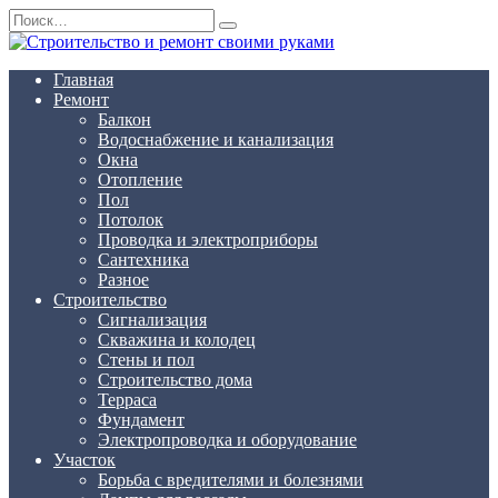
Перейти
Search
к
for:
содержанию
Главная
Ремонт
Балкон
Водоснабжение и канализация
Окна
Отопление
Пол
Потолок
Проводка и электроприборы
Сантехника
Разное
Строительство
Сигнализация
Скважина и колодец
Стены и пол
Строительство дома
Терраса
Фундамент
Электропроводка и оборудование
Участок
Борьба с вредителями и болезнями