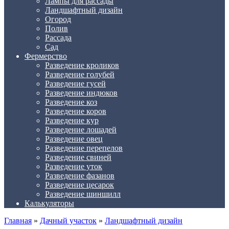
Лампы для рассады
Ландшафтный дизайн
Огород
Полив
Рассада
Сад
Фермерство
Разведение кроликов
Разведение голубей
Разведение гусей
Разведение индюков
Разведение коз
Разведение коров
Разведение кур
Разведение лошадей
Разведение овец
Разведение перепелов
Разведение свиней
Разведение уток
Разведение фазанов
Разведение цесарок
Разведение шиншилл
Калькуляторы
Главная
»
Дачный участок
»
Ландшафтный дизайн