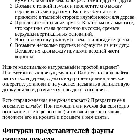
нужно вставлять в землю на расстоянии друг от друга.
Возьмите тонкий прутик и проплетите его между
вертикальными прутьями. Кончик обмотайте и
приклейте к тыльной стороне клумбы клеем для дерева.
Проплетите остальные прутья. Как только вы заметите,
что корзинка стала достаточно высокой, срежьте
верхушки вертикальных оснований.
Насыпьте во внутрь клумбы землю и посадите цветы.
Возьмите несколько прутьев и образуйте из них дугу.
Вставьте их края между прутьями верхней части
корзины.
Ищите максимально натуральный и простой вариант?
Присмотритесь к цветущему пню! Вам нужно лишь найти
часть ствола дерева, сделать внутри нее цилиндрическое
отверстие, установить на участке, насыпать в выпиленную
дырку землю и, разумеется, посадить в нее цветы.
Есть старая железная ненужная кровать? Превратите ее в
огромную клумбу! При помощи пяти кусков фанеры (одно
основание и четыре бортика) и гвоздей сделайте ящик,
положите его на кровать и посадите в нем цветы.
Фигурки представителей фауны
своими руками