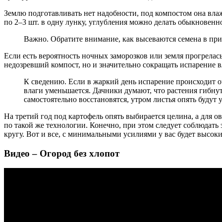
Землю подготавливать нет надобности, под компостом она влаж
по 2–3 шт. в одну лунку, углубления можно делать обыкновенн
Важно. Обратите внимание, как высеваются семена в при
Если есть вероятность ночных заморозков или земля прогрелас
недозревший компост, но и значительно сокращать испарение вл
К сведению. Если в жаркий день испарение происходит оч
влаги уменьшается. Дачники думают, что растения гибнут
самостоятельно восстановятся, утром листья опять будут 
На третий год под картофель опять выбирается целина, а для
по такой же технологии. Конечно, при этом следует соблюдать
кругу. Вот и все, с минимальными усилиями у вас будет высок
Видео – Огород без хлопот