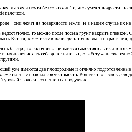
ная, мягкая и почти без сорняков. Те, что сумеют подрасти, по
ой палочкой.
роде – они лежат на поверхности земли. И в нашем случае их н
ь недостаточно, то можно после посева грунт накрыть пленкой. 
аги. Кстати, в компосте вполне достаточно влаги из растений, 
ень быстро, то растения защищаются самостоятельно: листья смы
 и начинают искать себе дополнительную работу – внеочередной 
упругими.
 овощей уже имеются две плодородные и отлично подготовленны
 элементарные правила совместимости. Количество грядок довод
ий урожай экологически чистых продуктов.