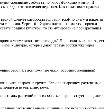
 времени срезанные стебли выполняют функцию мульчи. И,
 мест для изготовления перегноя. Как показывает практика,
есной следует разбросать золу или торф по снегу и накрыть
та сорняков. Через 10–12 дней пленка снимается, сорняки
севать поздние культуры, то стимулирование произрастания
 сорняки могут занять всю площадь? Прорыхлить их нельзя, есть
с ними культуры, которые дают первые ростки уже через
дочных работ. Не все пожилые люди (особенно женщины)
ями и капиллярами в грунте. Если с испарением растениями
д придется значительно реже.
 от самих растений и от их остатков препятствует попаданию
дурядные расстояния очень большими, это позволит ботве или