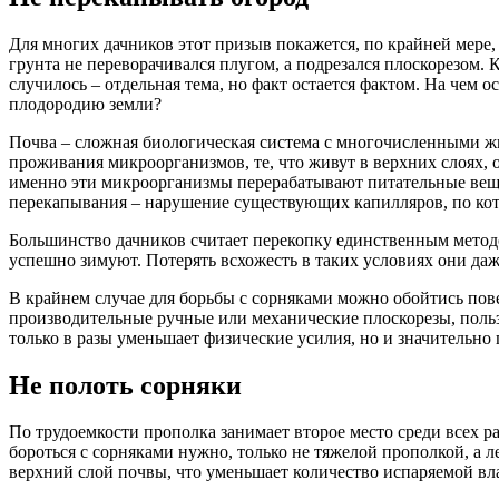
Для многих дачников этот призыв покажется, по крайней мере,
грунта не переворачивался плугом, а подрезался плоскорезом. 
случилось – отдельная тема, но факт остается фактом. На чем
плодородию земли?
Почва – сложная биологическая система с многочисленными ж
проживания микроорганизмов, те, что живут в верхних слоях, о
именно эти микроорганизмы перерабатывают питательные вещес
перекапывания – нарушение существующих капилляров, по кот
Большинство дачников считает перекопку единственным методом
успешно зимуют. Потерять всхожесть в таких условиях они даж
В крайнем случае для борьбы с сорняками можно обойтись пов
производительные ручные или механические плоскорезы, пользу
только в разы уменьшает физические усилия, но и значительн
Не полоть сорняки
По трудоемкости прополка занимает второе место среди всех р
бороться с сорняками нужно, только не тяжелой прополкой, а л
верхний слой почвы, что уменьшает количество испаряемой вл