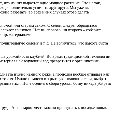
 что из них вырастет одно мощное растение. Это не так,
лько дополнительно угнетать друг друга. Мы уже выше
жно разрезать, во всех иных случаях этого делать
соломой или старым сеном. С сеном следует обращаться
лекает грызунов. Нет ни первого, ни второго – соберите
и пр. материалами.
полнительную солому и т. д. Не волнуйтесь, что высота бурта
 выше урожайность клубней. Во время традиционной технологии
 материал на следующий год превратится с органические
оливать нужно намного реже, а прополка вообще отпадает как
артофеля. Нужно немного открыть укрывающий слой, выбрать
развиваться. Поле осеннего сбора урожая ботву никуда убирать
руда. А на старом месте можно приступать к посадке новых