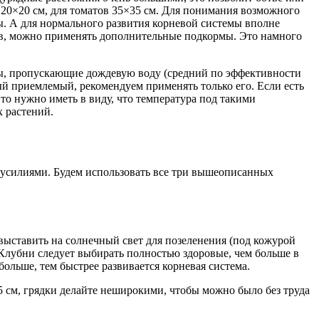
в 20×20 см, для томатов 35×35 см. Для понимания возможного
вы. А для нормального развития корневой системы вполне
тв, можно применять дополнительные подкормы. Это намного
лы, пропускающие дождевую воду (средний по эффективности
 приемлемый, рекомендуем применять только его. Если есть
о нужно иметь в виду, что температура под такими
х растений.
 усилиями. Будем использовать все три вышеописанных
выставить на солнечный свет для позеленения (под кожурой
 Клубни следует выбирать полностью здоровые, чем больше в
больше, тем быстрее развивается корневая система.
5 см, грядки делайте неширокими, чтобы можно было без труда