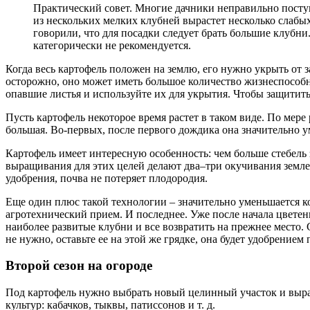
Практический совет. Многие дачники неправильно поступ
из нескольких мелких клубней вырастет несколько слабых
говорили, что для посадки следует брать большие клубни
категорически не рекомендуется.
Когда весь картофель положен на землю, его нужно укрыть от 
осторожно, оно может иметь большое количество жизнеспособн
опавшие листья и используйте их для укрытия. Чтобы защитить
Пусть картофель некоторое время растет в таком виде. По мере
большая. Во-первых, после первого дождика она значительно у
Картофель имеет интересную особенность: чем больше стебель 
выращивания для этих целей делают два–три окучивания землей
удобрения, почва не потеряет плодородия.
Еще один плюс такой технологии – значительно уменьшается ко
агротехнический прием. И последнее. Уже после начала цвет
наиболее развитые клубни и все возвратить на прежнее место. 
не нужно, оставьте ее на этой же грядке, она будет удобрением
Второй сезон на огороде
Под картофель нужно выбрать новый целинный участок и выра
культур: кабачков, тыквы, патиссонов и т. д.