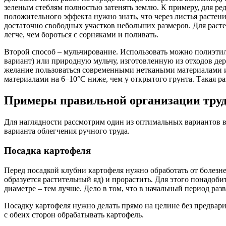
зеленым стеблям полностью затенять землю. К примеру, для ред
положительного эффекта нужно знать, что через листья растен
достаточно свободных участков небольших размеров. Для раст
легче, чем бороться с сорняками и поливать.
Второй способ – мульчирование. Использовать можно полиэти
вариант) или природную мульчу, изготовленную из отходов д
желание пользоваться современными неткаными материалами и 
материалами на 6–10°С ниже, чем у открытого грунта. Такая р
Примеры правильной организации тру
Для наглядности рассмотрим один из оптимальных вариантов 
варианта облегчения ручного труда.
Посадка картофеля
Перед посадкой клубни картофеля нужно обработать от болезн
образуется растительный яд) и прорастить. Для этого понадоб
диаметре – тем лучше. Дело в том, что в начальный период раз
Посадку картофеля нужно делать прямо на целине без предвар
с обеих сторон обрабатывать картофель.