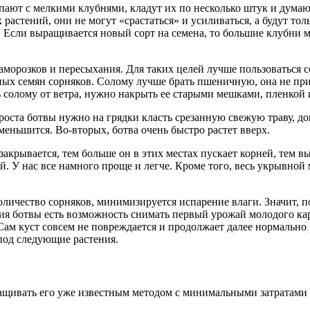
ают с мелкими клубнями, кладут их по несколько штук и думают,
 растений, они не могут «срастаться» и усиливаться, а будут то
. Если выращивается новый сорт на семена, то большие клубни мо
заморозков и пересыхания. Для таких целей лучше пользоваться 
ых семян сорняков. Солому лучше брать пшеничную, она не прив
 солому от ветра, нужно накрыть ее старыми мешками, пленкой 
 роста ботвы нужно на грядки класть срезанную свежую траву, до
меньшится. Во-вторых, ботва очень быстро растет вверх.
закрывается, тем больше он в этих местах пускает корней, тем
. У нас все намного проще и легче. Кроме того, весь укрывной
личество сорняков, минимизируется испарение влаги. Значит, п
ения ботвы есть возможность снимать первый урожай молодого к
Сам куст совсем не повреждается и продолжает далее нормально 
 под следующие растения.
щивать его уже известным методом с минимальными затратами т