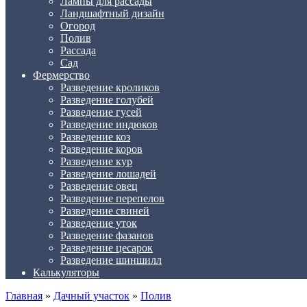
Лампы для рассады
Ландшафтный дизайн
Огород
Полив
Рассада
Сад
Фермерство
Разведение кроликов
Разведение голубей
Разведение гусей
Разведение индюков
Разведение коз
Разведение коров
Разведение кур
Разведение лошадей
Разведение овец
Разведение перепелов
Разведение свиней
Разведение уток
Разведение фазанов
Разведение цесарок
Разведение шиншилл
Калькуляторы
Главная
»
Дачный участок
»
Полив