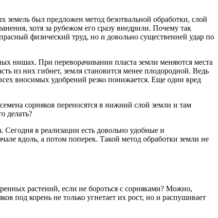
ых земель был предложен метод безотвальной обработки, слой
анения, хотя за рубежом его сразу внедрили. Почему так
апрасный физический труд, но и довольно существенней удар по
ых нишах. При переворачивании пласта земли меняются места
сть из них гибнет, земля становится менее плодородной. Ведь
всех вносимых удобрений резко понижается. Еще один вред
 семена сорняков переносятся в нижний слой земли и там
о делать?
 Сегодня в реализации есть довольно удобные и
але вдоль, а потом поперек. Такой метод обработки земли не
уренных растений, если не бороться с сорняками? Можно,
ов под корень не только угнетает их рост, но и распушивает