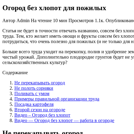
Огород без хлопот для пожилых
Автор
Admin
На чтение
10 мин
Просмотров
1.1к.
Опубликован
Статья не будет в точности отвечать названию, совсем без хло
труда. Тем, кто желает иметь овощи и фрукты совсем без хлопо
потрудиться, что очень полезно для пожилых (и не только для н
Больше всего труда уходит на перекопку, полив и удобрение з
чистый урожай. Дополнительно плодородие грунтов будет не ум
сельскохозяйственных культур?
Содержание
Не перекапывать огород
Не полоть сорняки
Поливать с умом
Примеры правильной организации труда
Посадка картофеля
Второй сезон на огороде
Видео – Огород без хлопот
Видео — Огород без хлопот — работа в огороде
Не перекапывать огород