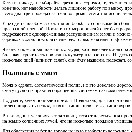
Кстати, никогда не убирайте срезанные сорняки, пусть они ост
конечно, нет надобности делать лишнюю работу по выносу проп
всего два–три прохода с сапкой во время вегетативного период
Еще один способом эффективной борьбы с сорняками без больш
прозрачной пленкой. После таких мероприятий снег быстро раст
подрезаются с одновременным распушиванием земли и можно се
сорняков можно повторить еще раз, только зола или торф уже 
Что делать, если вы посеяли культуры, которые очень долго всх
большая вероятность повредить культурные растения. И здесь е
несколько дней (шпинат, салат), они буду маяками, подрезать 
Поливать с умом
Можно сделать автоматический полив, но это довольно дорог
смогут усвоить правила обращения с системами автоматическог
Подумать, зачем поливается земля. Правильно, для того чтобы
ничего поделать нельзя, то высыхание почвы из-за капилляров 
В природных условиях земля защищается от пересыхания прост
на землю солнечных лучей, что на несколько порядков уменьша
Для облегчения работ на городе не надо изобретать велосипед