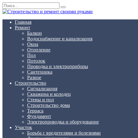
Перейти
Search
к
for:
содержанию
Главная
Ремонт
Балкон
Водоснабжение и канализация
Окна
Отопление
Пол
Потолок
Проводка и электроприборы
Сантехника
Разное
Строительство
Сигнализация
Скважина и колодец
Стены и пол
Строительство дома
Терраса
Фундамент
Электропроводка и оборудование
Участок
Борьба с вредителями и болезнями