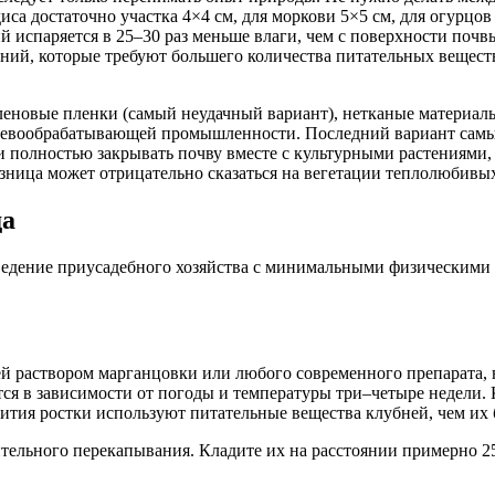
иса достаточно участка 4×4 см, для моркови 5×5 см, для огурцо
ий испаряется в 25–30 раз меньше влаги, чем с поверхности поч
ений, которые требуют большего количества питательных вещес
леновые пленки (самый неудачный вариант), нетканые материа
еревообрабатывающей промышленности. Последний вариант самый
полностью закрывать почву вместе с культурными растениями, т
азница может отрицательно сказаться на вегетации теплолюбивы
да
ведение приусадебного хозяйства с минимальными физическими
ей раствором марганцовки или любого современного препарата, 
ится в зависимости от погоды и температуры три–четыре недели.
вития ростки используют питательные вещества клубней, чем их 
ительного перекапывания. Кладите их на расстоянии примерно 2