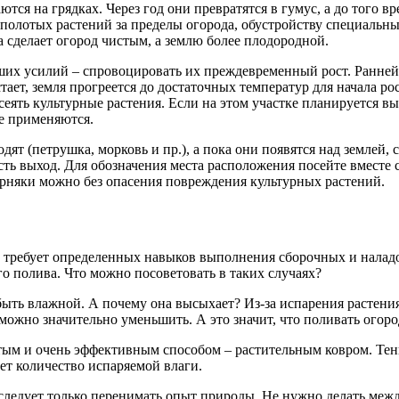
аются на грядках. Через год они превратятся в гумус, а до того
олотых растений за пределы огорода, обустройству специальных
а сделает огород чистым, а землю более плодородной.
их усилий – спровоцировать их преждевременный рост. Ранней в
ает, земля прогреется до достаточных температур для начала рос
ять культурные растения. Если на этом участке планируется вы
не применяются.
одят (петрушка, морковь и пр.), а пока они появятся над землей,
сть выход. Для обозначения места расположения посейте вместе 
сорняки можно без опасения повреждения культурных растений.
о, требует определенных навыков выполнения сборочных и нала
о полива. Что можно посоветовать в таких случаях?
 быть влажной. А почему она высыхает? Из-за испарения растени
можно значительно уменьшить. А это значит, что поливать огоро
ым и очень эффективным способом – растительным ковром. Тень
ет количество испаряемой влаги.
, следует только перенимать опыт природы. Не нужно делать меж