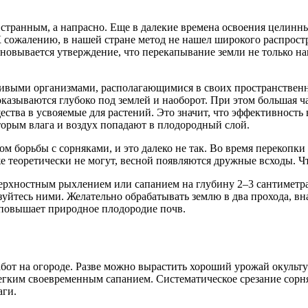
 странным, а напрасно. Еще в далекие времена освоения целинн
К сожалению, в нашей стране метод не нашел широкого распростр
 основывается утверждение, что перекапывание земли не только н
ивыми организмами, располагающимися в своих пространственн
казываются глубоко под землей и наоборот. При этом большая ча
тва в усвояемые для растений. Это значит, что эффективность 
орым влага и воздух попадают в плодородный слой.
 борьбы с сорняками, и это далеко не так. Во время перекопки
е теоретически не могут, весной появляются дружные всходы. Чт
ерхностным рыхлением или сапанием на глубину 2–3 сантиметра.
йтесь ними. Желательно обрабатывать землю в два прохода, внач
о повышает природное плодородие почв.
абот на огороде. Разве можно вырастить хороший урожай окульт
егким своевременным сапанием. Систематическое срезание сорняк
аги.