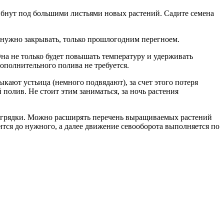
гибнут под большими листьями новых растений. Садите семена
е нужно закрывать, только прошлогодним перегноем.
Она не только будет повышать температуру и удерживать
дополнительного полива не требуется.
кают устьица (немного подвядают), за счет этого потеря
полив. Не стоит этим заниматься, за ночь растения
е грядки. Можно расширять перечень выращиваемых растений
ится до нужного, а далее движение севооборота выполняется по