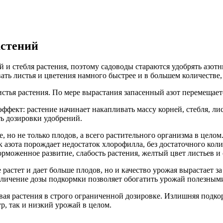
астений
и стебля растения, поэтому садоводы стараются удобрять азот
ть листья и цветения намного быстрее и в большем количестве, 
истья растения. По мере вырастания запасенный азот перемещает
фект: растение начинает накапливать массу корней, стебля, лис
ть дозировки удобрений.
 но не только плодов, а всего растительного организма в целом.
 азота порождает недостаток хлорофилла, без достаточного кол
орможенное развитие, слабость растения, желтый цвет листьев и 
 растет и дает больше плодов, но и качество урожая вырастает з
еличение дозы подкормки позволяет обогатить урожай полезным
 растения в строго ограниченной дозировке. Излишняя подкорм
р, так и низкий урожай в целом.