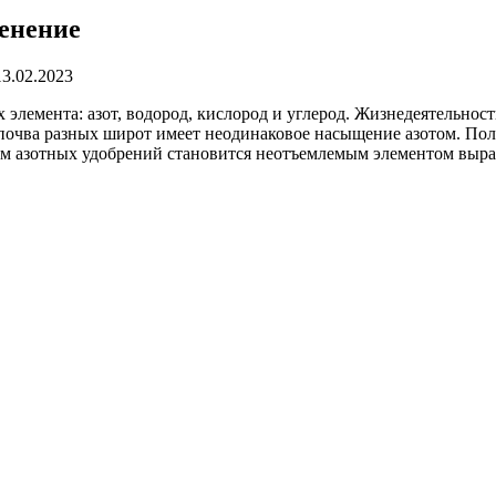
менение
13.02.2023
лемента: азот, водород, кислород и углерод. Жизнедеятельность
х почва разных широт имеет неодинаковое насыщение азотом. По
ом азотных удобрений становится неотъемлемым элементом выр