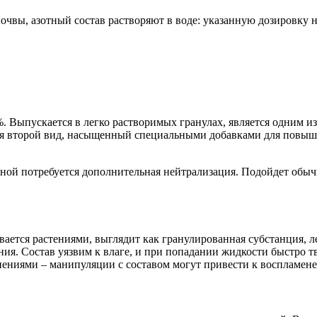
очвы, азотный состав растворяют в воде: указанную дозировку н
6%. Выпускается в легко растворимых гранулах, является одним
тся второй вид, насыщенный специальными добавками для повыш
ной потребуется дополнительная нейтрализация. Подойдет обыч
ивается растениями, выглядит как гранулированная субстанция, ле
ия. Состав уязвим к влаге, и при попадании жидкости быстро тв
ениями – манипуляции с составом могут привести к воспламен