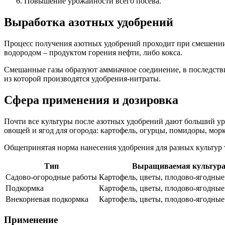
Повышение урожайности всего посева.
Выработка азотных удобрений
Процесс получения азотных удобрений проходит при смешении д
водородом – продуктом горения нефти, либо кокса.
Смешанные газы образуют аммиачное соединение, в последствии
из которой производятся удобрения-нитраты.
Сфера применения и дозировка
Почти все культуры после азотных удобрений дают больший ур
овощей и ягод для огорода: картофель, огурцы, помидоры, морк
Общепринятая норма нанесения удобрения для разных культур 
Тип
Выращиваемая культур
Садово-огородные работы
Картофель, цветы, плодово-ягодные
Подкормка
Картофель, цветы, плодово-ягодные
Внекорневая подкормка
Картофель, цветы, плодово-ягодные
Применение