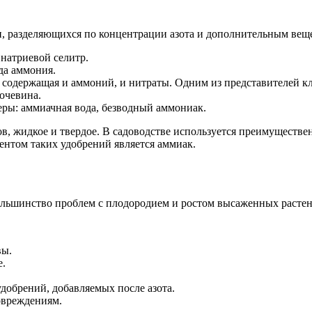
, разделяющихся по концентрации азота и дополнительным веще
натриевой селитр.
да аммония.
содержащая и аммоний, и нитраты. Одним из представителей кл
очевина.
еры: аммиачная вода, безводный аммониак.
ов, жидкое и твердое. В садоводстве используется преимуществ
нтом таких удобрений является аммиак.
льшинство проблем с плодородием и ростом высаженных растен
вы.
е.
добрений, добавляемых после азота.
овреждениям.