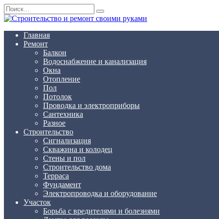
Перейти
Search
к
for:
содержанию
Главная
Ремонт
Балкон
Водоснабжение и канализация
Окна
Отопление
Пол
Потолок
Проводка и электроприборы
Сантехника
Разное
Строительство
Сигнализация
Скважина и колодец
Стены и пол
Строительство дома
Терраса
Фундамент
Электропроводка и оборудование
Участок
Борьба с вредителями и болезнями