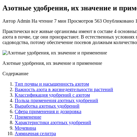
Азотные удобрения, их значение и при
Автор
Admin
На чтение
7 мин
Просмотров
563
Опубликовано
Практически все живые организмы имеют в составе 4 основных э
азота в почве, где они произрастают. В естественных условия
садоводства, потому обеспечение посевов должным количеств
Азотные удобрения, их значение и применение
Содержание
Тип почвы и насыщенность азотом
Важность азота в жизнедеятельности растений
Классификация удобрений с азотом
Польза применения азотных удобрений
Выработка азотных удобрений
Сфера применения и дозировка
Применение
Характеристики азотных удобрений
Мочевина
Аммиачная селитра