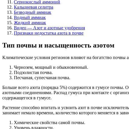
Сернокислый аммоний
Кальциевая селитра
Безводный аммиак
Водный аммиак
Жидкий аммиак
Видео — Азот и азотные удобрения
Признаки недостатка азота в почве
Тип почвы и насыщенность азотом
Климатические условия регионов влияют на богатство почвы а
Чернозем, мощный и обыкновенный.
Подзолистая почва.
Песчаная, супесчаная почва.
Больше всего азота (порядка 5%) содержится в гумусе почвы. О
азотными соединениями. Распад гумуса при контакте с организм
содержащегося в гумусе.
Растение способно впитать и усвоить азот в почве исключите
занимает немало времени, количество которого меняется в зав
Химические свойства самой почвы.
Уровень влажности.