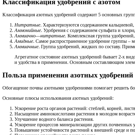
Классификация удобрений с азотом
Классификация азотных удобрений содержит 5 основных групп
Нитратные
. Характеризуются содержанием кальциевой, 
Аммонийные
. Удобрения с содержанием сульфата и хлори
Аммиачно
—
нитратные.
Комплексная группа удобрений, 
Амидные
. Самое распространенное удобрение группы – м
Аммиачные
. Группа удобрений, жидких по составу. Прим
Агрегатное состояние азотных удобрений бывает 2-х вид
и удобства в применении. Основным составляющим элеме
Польза применения азотных удобрений
Обогащение почвы азотными удобрениями помогает решить бо
Основные плюсы использования азотных удобрений:
Ускорение роста органов растений: стеблей, корней, лист
Насыщение аминокислотами растения в молодом возраст
Улучшение водного баланса растения.
Ускорение процессов минерализации других почвенных у
Повышение устойчивости растений к внешней среде и п