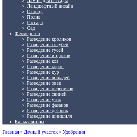
Лампы для рассады
Ландшафтный дизайн
Огород
Полив
Рассада
Сад
Фермерство
Разведение кроликов
Разведение голубей
Разведение гусей
Разведение индюков
Разведение коз
Разведение коров
Разведение кур
Разведение лошадей
Разведение овец
Разведение перепелов
Разведение свиней
Разведение уток
Разведение фазанов
Разведение цесарок
Разведение шиншилл
Калькуляторы
Главная
»
Дачный участок
»
Удобрения