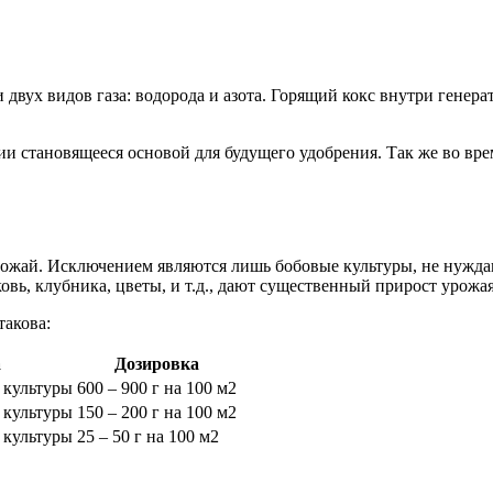
вух видов газа: водорода и азота. Горящий кокс внутри генера
 становящееся основой для будущего удобрения. Так же во врем
ожай. Исключением являются лишь бобовые культуры, не нуждаю
овь, клубника, цветы, и т.д., дают существенный прирост урожа
такова:
а
Дозировка
 культуры
600 – 900 г на 100 м2
 культуры
150 – 200 г на 100 м2
 культуры
25 – 50 г на 100 м2