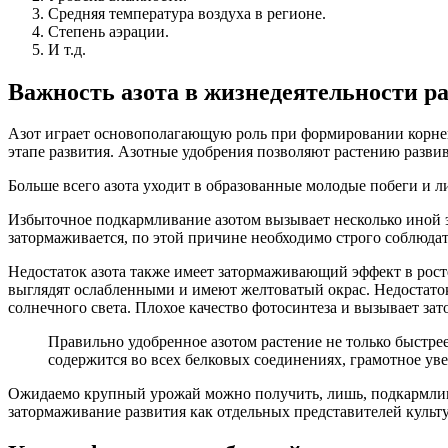
Средняя температура воздуха в регионе.
Степень аэрации.
И т.д.
Важность азота в жизнедеятельности р
Азот играет основополагающую роль при формировании корней 
этапе развития. Азотные удобрения позволяют растению развива
Больше всего азота уходит в образованные молодые побеги и л
Избыточное подкармливание азотом вызывает несколько иной эф
затормаживается, по этой причине необходимо строго соблюда
Недостаток азота также имеет затормаживающий эффект в росте,
выглядят ослабленными и имеют желтоватый окрас. Недостаток
солнечного света. Плохое качество фотосинтеза и вызывает зат
Правильно удобренное азотом растение не только быстрее
содержится во всех белковых соединениях, грамотное ув
Ожидаемо крупный урожай можно получить, лишь, подкармливая
затормаживание развития как отдельных представителей культу