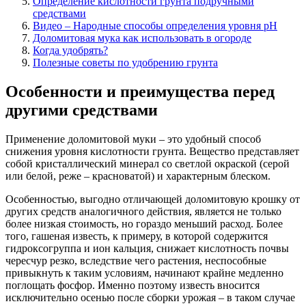
Определение кислотности грунта подручными
средствами
Видео – Народные способы определения уровня рН
Доломитовая мука как использовать в огороде
Когда удобрять?
Полезные советы по удобрению грунта
Особенности и преимущества перед
другими средствами
Применение доломитовой муки – это удобный способ
снижения уровня кислотности грунта. Вещество представляет
собой кристаллический минерал со светлой окраской (серой
или белой, реже – красноватой) и характерным блеском.
Особенностью, выгодно отличающей доломитовую крошку от
других средств аналогичного действия, является не только
более низкая стоимость, но гораздо меньший расход. Более
того, гашеная известь, к примеру, в которой содержится
гидроксогруппа и ион кальция, снижает кислотность почвы
чересчур резко, вследствие чего растения, неспособные
привыкнуть к таким условиям, начинают крайне медленно
поглощать фосфор. Именно поэтому известь вносится
исключительно осенью после сборки урожая – в таком случае