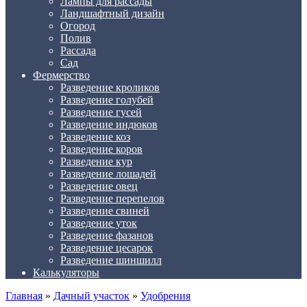
Лампы для рассады
Ландшафтный дизайн
Огород
Полив
Рассада
Сад
Фермерство
Разведение кроликов
Разведение голубей
Разведение гусей
Разведение индюков
Разведение коз
Разведение коров
Разведение кур
Разведение лошадей
Разведение овец
Разведение перепелов
Разведение свиней
Разведение уток
Разведение фазанов
Разведение цесарок
Разведение шиншилл
Калькуляторы
Главная
»
Дачный участок
»
Удобрения