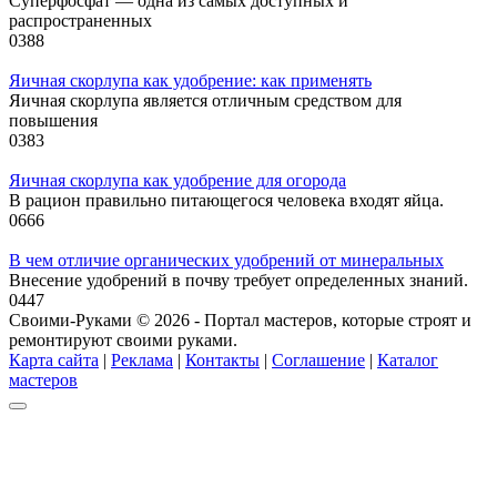
Суперфосфат — одна из самых доступных и
распространенных
0
388
Яичная скорлупа как удобрение: как применять
Яичная скорлупа является отличным средством для
повышения
0
383
Яичная скорлупа как удобрение для огорода
В рацион правильно питающегося человека входят яйца.
0
666
В чем отличие органических удобрений от минеральных
Внесение удобрений в почву требует определенных знаний.
0
447
Своими-Руками © 2026 - Портал мастеров, которые строят и
ремонтируют своими руками.
Карта сайта
|
Реклама
|
Контакты
|
Соглашение
|
Каталог
мастеров