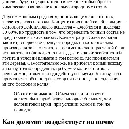
у почвы будет еще достаточно времени, чтобы обрести
химическое равновесие к новому огородному сезону.
Другим мощным средством, понижающим кислотность,
является древесная зола. Концентрация в ней солей кальция –
основного действующего вещества – колеблется в пределах
30-60%, но трудность в том, что определить точный состав не
представляется возможным. Концентрация солей кальция
зависит, в первую очередь, от породы, из которого была
произведена зола, от того, какие именно части растений были
использованы (ветки, ствол и т. д.), а также от особенностей
грунта и условий климата в том регионе, где произрастали
эти деревья. Самостоятельно же, не прибегая к химическому
анализу, точно определить требуемое количество золы
невозможно, а значит, люди действуют наугад. К слову, зола
применяется обычно для рассады и вазонов, т. к. содержит
много фосфора и калия.
Обратите внимание! Объем золы или извести
должен быть приблизительно двое большим, чем
доломитовой муки, при условии одной и той же
площади.
Как доломит воздействует на почву