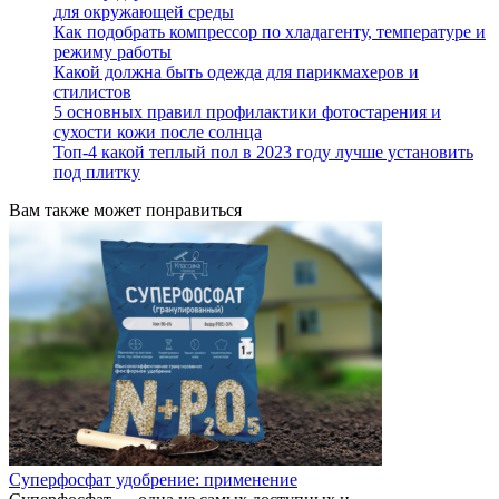
для окружающей среды
Как подобрать компрессор по хладагенту, температуре и
режиму работы
Какой должна быть одежда для парикмахеров и
стилистов
5 основных правил профилактики фотостарения и
сухости кожи после солнца
Топ-4 какой теплый пол в 2023 году лучше установить
под плитку
Вам также может понравиться
Суперфосфат удобрение: применение