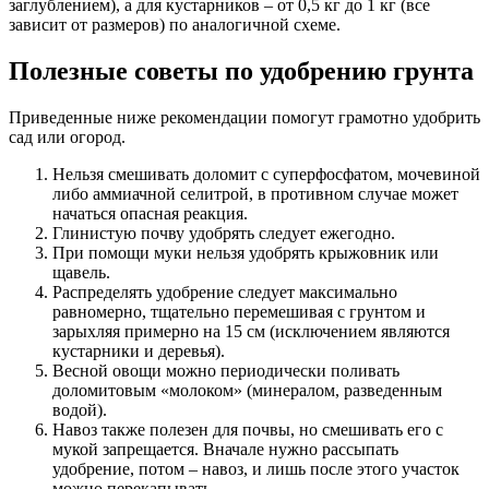
заглублением), а для кустарников – от 0,5 кг до 1 кг (все
зависит от размеров) по аналогичной схеме.
Полезные советы по удобрению грунта
Приведенные ниже рекомендации помогут грамотно удобрить
сад или огород.
Нельзя смешивать доломит с суперфосфатом, мочевиной
либо аммиачной селитрой, в противном случае может
начаться опасная реакция.
Глинистую почву удобрять следует ежегодно.
При помощи муки нельзя удобрять крыжовник или
щавель.
Распределять удобрение следует максимально
равномерно, тщательно перемешивая с грунтом и
зарыхляя примерно на 15 см (исключением являются
кустарники и деревья).
Весной овощи можно периодически поливать
доломитовым «молоком» (минералом, разведенным
водой).
Навоз также полезен для почвы, но смешивать его с
мукой запрещается. Вначале нужно рассыпать
удобрение, потом – навоз, и лишь после этого участок
можно перекапывать.