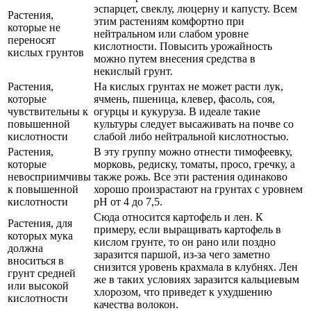
эспарцет, свеклу, люцерну и капусту. Всем
Растения,
этим растениям комфортно при
которые не
нейтральном или слабом уровне
переносят
кислотности. Повысить урожайность
кислых грунтов
можно путем внесения средства в
некислый грунт.
Растения,
На кислых грунтах не может расти лук,
которые
ячмень, пшеница, клевер, фасоль, соя,
чувствительны к
огурцы и кукуруза. В идеале такие
повышенной
культуры следует высаживать на почве со
кислотности
слабой либо нейтральной кислотностью.
Растения,
В эту группу можно отнести тимофеевку,
которые
морковь, редиску, томаты, просо, гречку, а
невосприимчивы
также рожь. Все эти растения одинаково
к повышенной
хорошо произрастают на грунтах с уровнем
кислотности
рН от 4 до 7,5.
Сюда относится картофель и лен. К
Растения, для
примеру, если выращивать картофель в
которых мука
кислом грунте, то он рано или поздно
должна
заразится паршой, из-за чего заметно
вноситься в
снизится уровень крахмала в клубнях. Лен
грунт средней
же в таких условиях заразится кальциевым
или высокой
хлорозом, что приведет к ухудшению
кислотности
качества волокон.