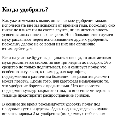
Когда удобрять?
Как уже отмечалось выше, описываемое удобрение можно
использовать вне зависимости от времени года, поскольку оно
никак не влияет ни на состав грунта, ни на интенсивность
усвоения иных полезных веществ. Но в большинстве случаев
муку рассыпают перед использованием других удобрений,
поскольку далеко не со всеми из них она органично
взаимодействует.
Если на участке будут выращиваться овощи, то доломитовая
мука рассыпается весной, за две-три недели до посадки. Это
средство не только подпитывает, но и санирует почву, что
особенно актуально, к примеру, для картофеля,
подверженного различным болезням, чье развития доломит
может пресечь. Кроме того, для картофеля немаловажно то,
что удобрение борется с вредителями. Что же касается
подкормки культур закрытого типа, то внесение минерала в
теплице предотвратит распространение грибков.
В осеннее же время рекомендуется удобрять почву под
плодовые кусты и деревья. Здесь под каждое дерево нужно
вносить порядка 2 кг удобрения (по кромке, с небольшим