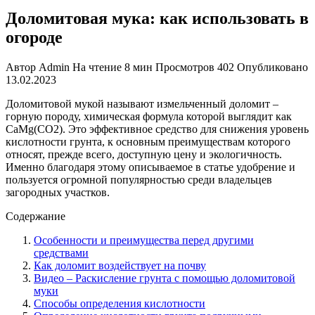
Доломитовая мука: как использовать в
огороде
Автор
Admin
На чтение
8 мин
Просмотров
402
Опубликовано
13.02.2023
Доломитовой мукой называют измельченный доломит –
горную породу, химическая формула которой выглядит как
CaMg(CO2). Это эффективное средство для снижения уровень
кислотности грунта, к основным преимуществам которого
относят, прежде всего, доступную цену и экологичность.
Именно благодаря этому описываемое в статье удобрение и
пользуется огромной популярностью среди владельцев
загородных участков.
Содержание
Особенности и преимущества перед другими
средствами
Как доломит воздействует на почву
Видео – Раскисление грунта с помощью доломитовой
муки
Способы определения кислотности