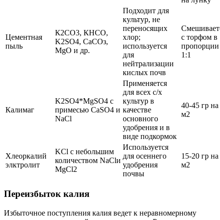
Подходит для
культур, не
переносящих
Смешивает
К2СО3, КНСО,
Цементная
хлор;
с торфом в
K2SO4, СаСОз,
пыль
используется
пропорции
MgO и др.
для
1:1
нейтрализации
кислых почв
Применяется
для всех с/х
K2SO4*MgSO4 с
культур в
40-45 гр на
Калимаг
примесью CaSO4 и
качестве
м2
NaCl
основного
удобрения и в
виде подкормок
Используется
KCl с небольшим
Хлеоркалий
для осеннего
15-20 гр на
количеством NaClи
элктролит
удобрения
м2
MgCl2
почвы
Переизбыток калия
Избыточное поступления калия ведет к неравномерному