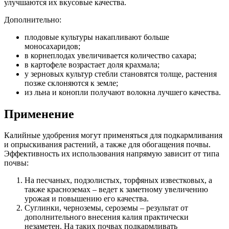
улучшаются их вкусовые качества.
Дополнительно:
плодовые культуры накапливают больше
моносахаридов;
в корнеплодах увеличивается количество сахара;
в картофеле возрастает доля крахмала;
у зерновых культур стебли становятся толще, растения
позже склоняются к земле;
из льна и конопли получают волокна лучшего качества.
Применение
Калийные удобрения могут применяться для подкармливания
и опрыскивания растений, а также для обогащения почвы.
Эффективность их использования напрямую зависит от типа
почвы:
На песчаных, подзолистых, торфяных известковых, а
также красноземах – ведет к заметному увеличению
урожая и повышению его качества.
Суглинки, черноземы, сероземы – результат от
дополнительного внесения калия практически
незаметен. На таких почвах подкармливать