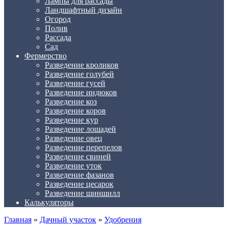
Лампы для рассады
Ландшафтный дизайн
Огород
Полив
Рассада
Сад
Фермерство
Разведение кроликов
Разведение голубей
Разведение гусей
Разведение индюков
Разведение коз
Разведение коров
Разведение кур
Разведение лошадей
Разведение овец
Разведение перепелов
Разведение свиней
Разведение уток
Разведение фазанов
Разведение цесарок
Разведение шиншилл
Калькуляторы
Главная
»
Дачный участок
»
Удобрения