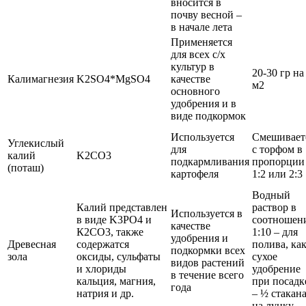
вносится в
почву весной –
в начале лета
Применяется
для всех с/х
культур в
20-30 гр на
Калимагнезия
K2SO4*MgSO4
качестве
м2
основного
удобрения и в
виде подкормок
Используется
Смешивает
Углекислый
для
с торфом в
калий
K2CO3
подкармливания
пропорции
(поташ)
картофеля
1:2 или 2:3
Водный
Калий представлен
раствор в
Используется в
в виде K3PO4 и
соотношен
качестве
К2СО3, также
1:10 – для
удобрения и
Древесная
содержатся
полива, ка
подкормки всех
зола
оксиды, сульфаты
сухое
видов растений
и хлориды
удобрение
в течение всего
кальция, магния,
при посадк
года
натрия и др.
– ½ стакан
на лунку