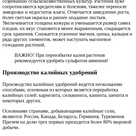
созреванию сельскохозяйственных культур. Растения хуже
сопротивляются вредителям и болезням, тяжелее переносят
заморозки и недостаток влаги. Отмечается замедление роста,
более светлая окраска и раннее опадание листьев.
Увеличивается толщина кожуры и уменьшается размер самих
плодов, их вкус становится менее выраженным, сокращается
срок хранения. Снижается усвоение магния, цинка, кальция и
ряда других элементов, может наступить магниевое
голодание растений.
ВАЖНО! При переизбытке калия растения
рекомендуется удобрять сульфатом аммония!
Производство калийных удобрений
Производство калийных удобрений ведется несколькими
способами, основным из которых является переработка
калийных солей: карнелита, сильвинита, каинита, шенита и
некоторых других.
Основными странами, добывающими калийные соли,
являются: Россия, Канада, Беларусь, Германия, Туркмения.
Причем на долю трех первых приходится более 80% мировой
добычи.