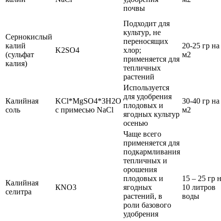
почвы
Подходит для
культур, не
Сернокислый
переносящих
калий
20-25 гр на
K2SO4
хлор;
(сульфат
м2
применяется для
калия)
тепличных
растений
Используется
для удобрения
Калийная
KCl*MgSO4*3H2O
30-40 гр на
плодовых и
соль
с примесью NaCl
м2
ягодных культур
осенью
Чаще всего
применяется для
подкармливания
тепличных и
орошения
плодовых и
15 – 25 гр 
Калийная
КNO3
ягодных
10 литров
селитра
растений, в
воды
роли базового
удобрения