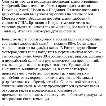
Они же являются и ведущими производителями калийных
удобрений. Значительные объемы производства имеют
Германия, Китай, Израиль и Иордания. Отличие последних
двух стран – они выпускают удобрения на основе солей
Мертвого моря. Ведущими потребителями удобрений
являются США, Бразилия и Индия, заметное место на
мировом рынке занимают также Франция, Малайзия, Япония,
Таиланд, Италия и некоторые другие страны.
Большую часть производимых в России калийных удобрений
составляет хлористый калий — порядка 98%. Оставшаяся
часть приходится на сульфат калия. В России крупнейшие
месторождения калия находятся в Верхнекамском бассейне –
там сосредоточено более 30% общемировых запасов. Добычей
и переработкой калийных руд занимается ряд предприятий,
самыми крупными из которых являются Уралкалий и
Сильвинит. Калийные удобрения, в составе которых
присутствуют сульфаты, производят из каинитовых и
лангбейнитовых пород, а также из алунитов. Их запасы
разрабатываются в Оренбургской и Саратовской областях, а
также в Башкирии. К числу производителей сульфата калия
относятся также и предприятия алюминиевой
промышленности – здесь он выступает побочным продуктом
переработки бокситовых руд.