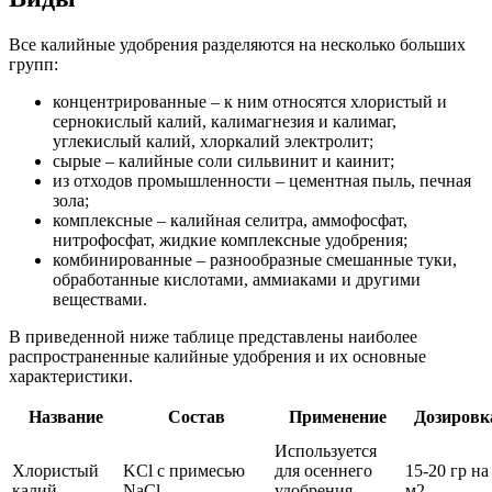
Все калийные удобрения разделяются на несколько больших
групп:
концентрированные – к ним относятся хлористый и
сернокислый калий, калимагнезия и калимаг,
углекислый калий, хлоркалий электролит;
сырые – калийные соли сильвинит и каинит;
из отходов промышленности – цементная пыль, печная
зола;
комплексные – калийная селитра, аммофосфат,
нитрофосфат, жидкие комплексные удобрения;
комбинированные – разнообразные смешанные туки,
обработанные кислотами, аммиаками и другими
веществами.
В приведенной ниже таблице представлены наиболее
распространенные калийные удобрения и их основные
характеристики.
Название
Состав
Применение
Дозировк
Используется
Хлористый
KCl с примесью
для осеннего
15-20 гр на
калий
NaCl
удобрения
м2