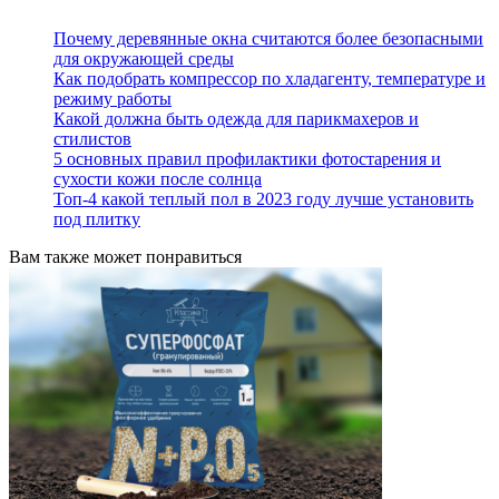
Почему деревянные окна считаются более безопасными
для окружающей среды
Как подобрать компрессор по хладагенту, температуре и
режиму работы
Какой должна быть одежда для парикмахеров и
стилистов
5 основных правил профилактики фотостарения и
сухости кожи после солнца
Топ-4 какой теплый пол в 2023 году лучше установить
под плитку
Вам также может понравиться