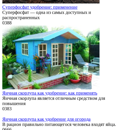
Суперфосфат удобрение: применение
Суперфосфат — одна из самых доступных и
распространенных
0
388
Яичная скорлупа как удобрение: как применять
Яичная скорлупа является отличным средством для
повышения
0
383
Яичная скорлупа как удобрение для огорода
В рацион правильно питающегося человека входят яйца.
0
666