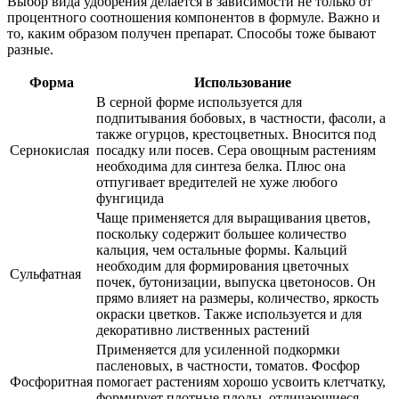
Выбор вида удобрения делается в зависимости не только от
процентного соотношения компонентов в формуле. Важно и
то, каким образом получен препарат. Способы тоже бывают
разные.
Форма
Использование
В серной форме используется для
подпитывания бобовых, в частности, фасоли, а
также огурцов, крестоцветных. Вносится под
Сернокислая
посадку или посев. Сера овощным растениям
необходима для синтеза белка. Плюс она
отпугивает вредителей не хуже любого
фунгицида
Чаще применяется для выращивания цветов,
поскольку содержит большее количество
кальция, чем остальные формы. Кальций
необходим для формирования цветочных
Сульфатная
почек, бутонизации, выпуска цветоносов. Он
прямо влияет на размеры, количество, яркость
окраски цветков. Также используется и для
декоративно лиственных растений
Применяется для усиленной подкормки
пасленовых, в частности, томатов. Фосфор
Фосфоритная
помогает растениям хорошо усвоить клетчатку,
формирует плотные плоды, отличающиеся