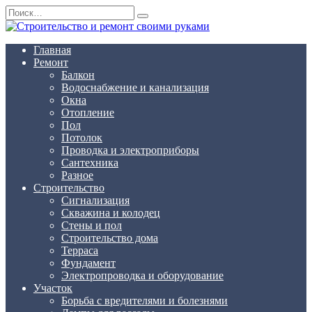
Перейти
Search
к
for:
содержанию
Главная
Ремонт
Балкон
Водоснабжение и канализация
Окна
Отопление
Пол
Потолок
Проводка и электроприборы
Сантехника
Разное
Строительство
Сигнализация
Скважина и колодец
Стены и пол
Строительство дома
Терраса
Фундамент
Электропроводка и оборудование
Участок
Борьба с вредителями и болезнями