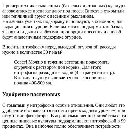
При агротехнике тыквенных (бахчевых и столовых) культур в
агрокомплексе препарат дают под посев. Вносят в открытый
или тепличный грунт с весенним рыхлением.
На дачных участках подкормку используют, в основном, для
выращивания огурцов. Если вы хотите подкормить кабачки,
тыквы или дыни с арбузами, пропорции внесения и способ
будут аналогичным подкормке огурцов.
Вносить нитрофоску перед высадкой огуречной рассады
нужно в количестве 30 г на м².
Совет! Можно в течение вегетации подкормить
огуречник раствором под корень. Для этого
нитрофоска разводится водой (4 г гранул на литр).
В каждую лунку выливается после основного
полива 400-500 мл.
Удобрение пасленовых
С томатами у нитрофоски особые отношения. Они любят это
удобрение и отзываются на него превосходным урожаем, при
отсутствии фитофторы. В агропромышленных хозяйствах эти
ценные пищевые культуры подкармливают нитрофоской в 99
процентах. Она наиболее полно обеспечивает потребности