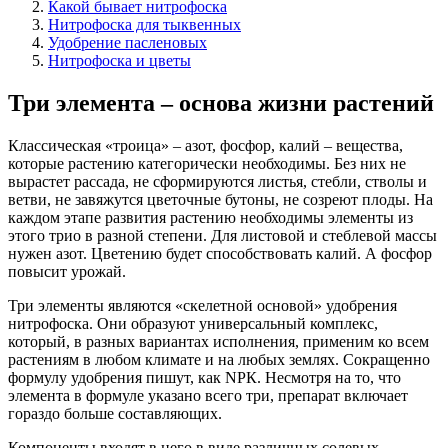
Какой бывает нитрофоска
Нитрофоска для тыквенных
Удобрение пасленовых
Нитрофоска и цветы
Три элемента – основа жизни растений
Классическая «троица» – азот, фосфор, калий – вещества,
которые растению категорически необходимы. Без них не
вырастет рассада, не сформируются листья, стебли, стволы и
ветви, не завяжутся цветочные бутоны, не созреют плоды. На
каждом этапе развития растению необходимы элементы из
этого трио в разной степени. Для листовой и стеблевой массы
нужен азот. Цветению будет способствовать калий. А фосфор
повысит урожай.
Три элементы являются «скелетной основой» удобрения
нитрофоска. Они образуют универсальный комплекс,
который, в разных вариантах исполнения, применим ко всем
растениям в любом климате и на любых землях. Сокращенно
формулу удобрения пишут, как NРК. Несмотря на то, что
элемента в формуле указано всего три, препарат включает
гораздо больше составляющих.
Компоненты входят в него в виде различных солевых