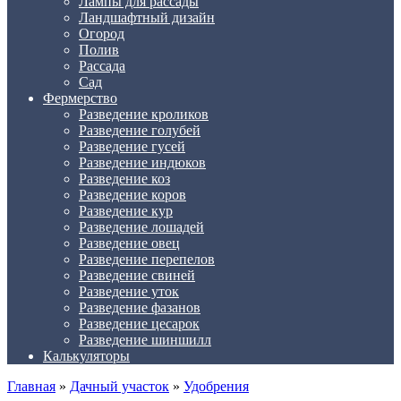
Лампы для рассады
Ландшафтный дизайн
Огород
Полив
Рассада
Сад
Фермерство
Разведение кроликов
Разведение голубей
Разведение гусей
Разведение индюков
Разведение коз
Разведение коров
Разведение кур
Разведение лошадей
Разведение овец
Разведение перепелов
Разведение свиней
Разведение уток
Разведение фазанов
Разведение цесарок
Разведение шиншилл
Калькуляторы
Главная
»
Дачный участок
»
Удобрения