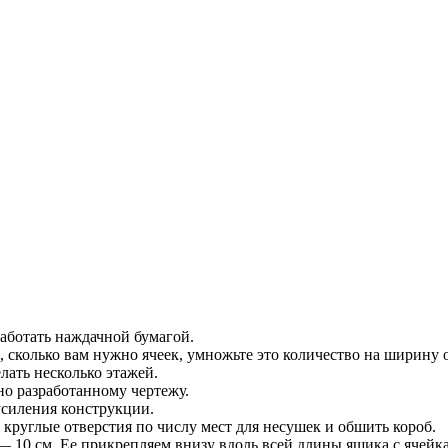
работать наждачной бумагой.
, сколько вам нужно ячеек, умножьте это количество на ширину
лать несколько этажей.
но разработанному чертежу.
усиления конструкции.
 круглые отверстия по числу мест для несушек и обшить короб.
 10 см. Ее прикрепляем внизу вдоль всей длины ящика с ячейк