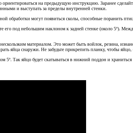
о ориентироваться на предыдущую инструкцию. Заранее сделайте 
линными и выступать за пределы внутренней стенки.
атной обработки могут появиться сколы, способные поранить птиц
е его под небольшим наклоном к задней стенке (около 5º). Межд
 нескользким материалом. Это может быть войлок, резина, изнан
рать яйца снаружи. Не забудьте прикрепить планку, чтобы яйцо,
м 5º. Так яйцо будет скатываться в нижний поддон и храниться т