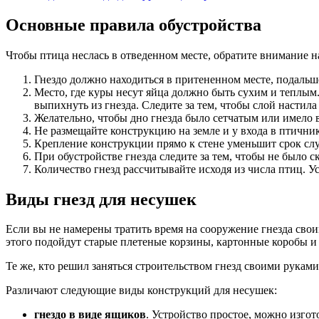
Основные правила обустройства
Чтобы птица неслась в отведенном месте, обратите внимание 
Гнездо должно находиться в притененном месте, подальше
Место, где куры несут яйца должно быть сухим и теплым.
выпихнуть из гнезда. Следите за тем, чтобы слой настил
Желательно, чтобы дно гнезда было сетчатым или имело 
Не размещайте конструкцию на земле и у входа в птичник
Крепление конструкции прямо к стене уменьшит срок слу
При обустройстве гнезда следите за тем, чтобы не было с
Количество гнезд рассчитывайте исходя из числа птиц. Ус
Виды гнезд для несушек
Если вы не намерены тратить время на сооружение гнезда сво
этого подойдут старые плетеные корзины, картонные коробы и 
Те же, кто решил заняться строительством гнезд своими рукам
Различают следующие виды конструкций для несушек:
гнездо в виде ящиков
. Устройство простое, можно изгот