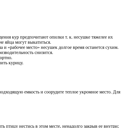
дения кур предпочитают опилки т. к. несушке тяжелее их
че яйца могут выкатиться.
 и «рабочее место» несушек долгое время останется сухим.
оизводительность снизится.
ортно.
нить курицу.
подходящую емкость и соорудите теплое укромное место. Для
ь птицу нестись в этом месте, ненадолго закрыв ее внутри;