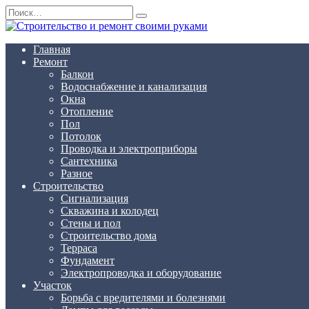
Перейти
Search
к
for:
содержанию
Главная
Ремонт
Балкон
Водоснабжение и канализация
Окна
Отопление
Пол
Потолок
Проводка и электроприборы
Сантехника
Разное
Строительство
Сигнализация
Скважина и колодец
Стены и пол
Строительство дома
Терраса
Фундамент
Электропроводка и оборудование
Участок
Борьба с вредителями и болезнями