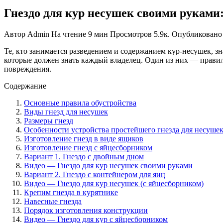
Гнездо для кур несушек своими руками
Автор
Admin
На чтение
9 мин
Просмотров
5.9к.
Опубликовано
Те, кто занимается разведением и содержанием кур-несушек, 
которые должен знать каждый владелец. Один из них — правиль
повреждения.
Содержание
Основные правила обустройства
Виды гнезд для несушек
Размеры гнезд
Особенности устройства простейшего гнезда для несуше
Изготовление гнезд в виде ящиков
Изготовление гнезд с яйцесборником
Вариант 1. Гнездо с двойным дном
Видео — Гнездо для кур несушек своими руками
Вариант 2. Гнездо с контейнером для яиц
Видео — Гнездо для кур несушек (с яйцесборником)
Крепим гнезда в курятнике
Навесные гнезда
Порядок изготовления конструкции
Видео — Гнездо для кур с яйцесборником