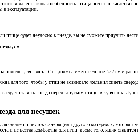
этого вида, есть общая особенность: птица почти не касается сне
ы в эксплуатации.
и птице будет неудобно в гнезде, вы не сможете приучить нести
незда, см
а полочка для взлета. Она должна иметь сечение 5×2 см и распол
на для того, чтобы у птиц не возникало желания сидеть сверху
 следует ставить гнезда перед запуском птицы в курятник. Лучш
незда для несушек
для овощей и листов фанеры (или другого материала, который мо
ста и не всегда комфортна для птиц, кроме того, ящик ставится 