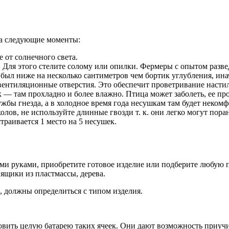
на следующие моменты:
 от солнечного света.
 Для этого стелите солому или опилки. Фермеры с опытом разве
а был ниже на несколько сантиметров чем бортик углубления, ина
вентиляционные отверстия. Это обеспечит проветривание настила
 — там прохладно и более влажно. Птица может заболеть, ее пр
жбы гнезда, а в холодное время года несушкам там будет некомф
колов, не используйте длинные гвозди т. к. они легко могут пора
траивается 1 место на 5 несушек.
ими руками, приобретите готовое изделие или подберите любую 
ящики из пластмассы, дерева.
и, должны определиться с типом изделия.
овить целую батарею таких ячеек. Они дают возможность приучит