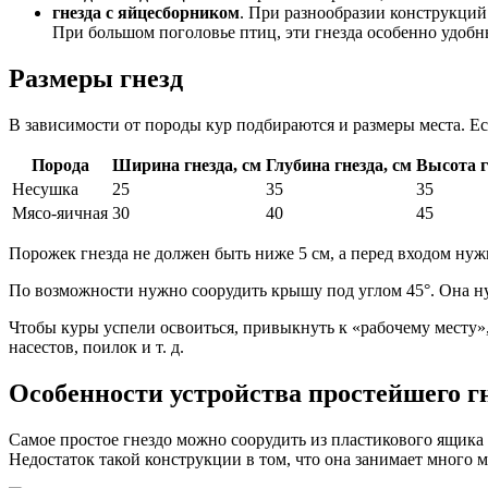
гнезда с яйцесборником
. При разнообразии конструкций 
При большом поголовье птиц, эти гнезда особенно удобн
Размеры гнезд
В зависимости от породы кур подбираются и размеры места. Есл
Порода
Ширина гнезда, см
Глубина гнезда, см
Высота г
Несушка
25
35
35
Мясо-яичная
30
40
45
Порожек гнезда не должен быть ниже 5 см, а перед входом нужн
По возможности нужно соорудить крышу под углом 45°. Она нуж
Чтобы куры успели освоиться, привыкнуть к «рабочему месту»,
насестов, поилок и т. д.
Особенности устройства простейшего г
Cамое простое гнездо можно соорудить из пластикового ящика 
Недостаток такой конструкции в том, что она занимает много ме