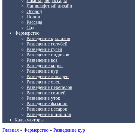
Лампы для рассады
Ландшафтный дизайн
Огород
Полив
Рассада
Сад
Фермерство
Разведение кроликов
Разведение голубей
Разведение гусей
Разведение индюков
Разведение коз
Разведение коров
Разведение кур
Разведение лошадей
Разведение овец
Разведение перепелов
Разведение свиней
Разведение уток
Разведение фазанов
Разведение цесарок
Разведение шиншилл
Калькуляторы
Главная
»
Фермерство
»
Разведение кур