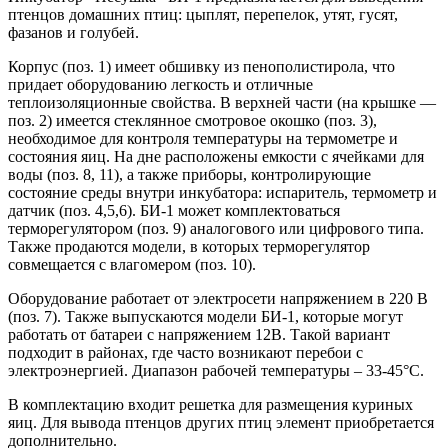
птенцов домашних птиц: цыплят, перепелок, утят, гусят,
фазанов и голубей.
Корпус (поз. 1) имеет обшивку из пенополистирола, что
придает оборудованию легкость и отличные
теплоизоляционные свойства. В верхней части (на крышке —
поз. 2) имеется стеклянное смотровое окошко (поз. 3),
необходимое для контроля температуры на термометре и
состояния яиц. На дне расположены емкости с ячейками для
воды (поз. 8, 11), а также приборы, контролирующие
состояние среды внутри инкубатора: испаритель, термометр и
датчик (поз. 4,5,6). БИ-1 может комплектоваться
терморегулятором (поз. 9) аналогового или цифрового типа.
Также продаются модели, в которых терморегулятор
совмещается с влагомером (поз. 10).
Оборудование работает от электросети напряжением в 220 В
(поз. 7). Также выпускаются модели БИ-1, которые могут
работать от батареи с напряжением 12В. Такой вариант
подходит в районах, где часто возникают перебои с
электроэнергией. Диапазон рабочей температуры – 33-45°C.
В комплектацию входит решетка для размещения куриных
яиц. Для вывода птенцов других птиц элемент приобретается
дополнительно.