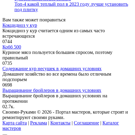
Топ-4 какой теплый пол в 2023 году лучше установить
под плитку
Вам также может понравиться
Кокцидиоз у кур
Кокцидиоз у кур считается одним из самых часто
встречающихся
0
744
Кобб 500
Куриное мясо пользуется большим спросом, поэтому
правильный
0
735
Содержание кур несушек в домашних условиях
Домашнее хозяйство во все времена было отличным
подспорьем
0
698
Выращивание бройлеров в домашних условиях
Выращивание бройлеров в домашних условиях на
протяжении
0
2.7к.
Своими-Руками © 2026 - Портал мастеров, которые строят и
ремонтируют своими руками.
Карта сайта
|
Реклама
|
Контакты
|
Соглашение
|
Каталог
мастеров