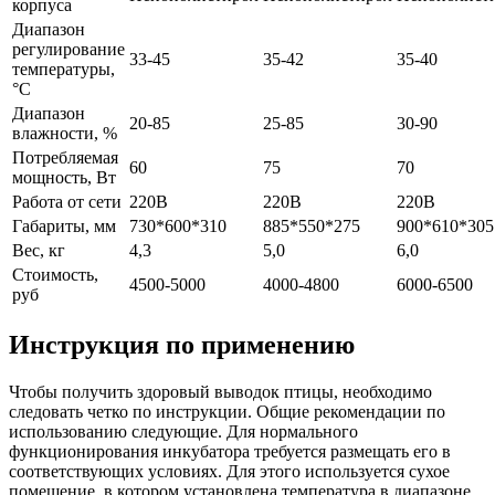
корпуса
Диапазон
регулирование
33-45
35-42
35-40
температуры,
°С
Диапазон
20-85
25-85
30-90
влажности, %
Потребляемая
60
75
70
мощность, Вт
Работа от сети
220В
220В
220В
Габариты, мм
730*600*310
885*550*275
900*610*305
Вес, кг
4,3
5,0
6,0
Стоимость,
4500-5000
4000-4800
6000-6500
руб
Инструкция по применению
Чтобы получить здоровый выводок птицы, необходимо
следовать четко по инструкции. Общие рекомендации по
использованию следующие. Для нормального
функционирования инкубатора требуется размещать его в
соответствующих условиях. Для этого используется сухое
помещение, в котором установлена температура в диапазоне