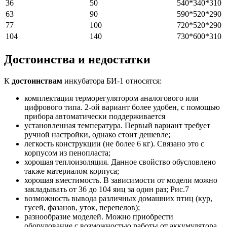
36
50
540*340*310
63
90
590*520*290
77
100
720*520*290
104
140
730*600*310
Достоинства и недостатки
К
достоинствам
инкубатора БИ-1 относятся:
комплектация терморегулятором аналогового или
цифрового типа. 2-ой вариант более удобен, с помощью
прибора автоматически поддерживается
установленная температура. Первый вариант требует
ручной настройки, однако стоит дешевле;
легкость конструкции (не более 6 кг). Связано это с
корпусом из пенопласта;
хорошая теплоизоляция. Данное свойство обусловлено
также материалом корпуса;
хорошая вместимость. В зависимости от модели можно
закладывать от 36 до 104 яиц за один раз; Рис.7
возможность вывода различных домашних птиц (кур,
гусей, фазанов, уток, перепелов);
разнообразие моделей. Можно приобрести
оборудование с возможностью работы от аккумулятора