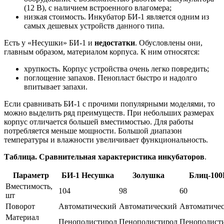
(12 В), с наличием встроенного влагомера;
низкая стоимость. Инкубатор БИ-1 является одним из
самых дешевых устройств данного типа.
Есть у «Несушки» БИ-1 и
недостатки
. Обусловлены они,
главным образом, материалом корпуса. К ним относятся:
хрупкость. Корпус устройства очень легко повредить;
поглощение запахов. Пенопласт быстро и надолго
впитывает запахи.
Если сравнивать БИ-1 с прочими популярными моделями, то
можно выделить ряд преимуществ. При небольших размерах
корпус отличается большей вместимостью. Для работы
потребляется меньше мощности. Большой диапазон
температуры и влажности увеличивает функциональность.
Таблица. Сравнительная характеристика инкубаторов
.
Параметр
БИ-1 Несушка
Золушка
Блиц-10
Вместимость,
104
98
60
шт
Поворот
Автоматический
Автоматический
Автоматиче
Материал
Пенополистирол
Пенополистирол
Пенополист