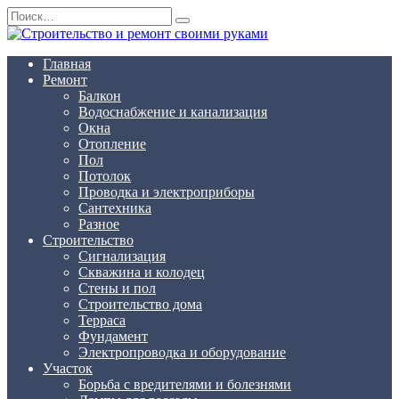
Перейти
Search
к
for:
содержанию
Главная
Ремонт
Балкон
Водоснабжение и канализация
Окна
Отопление
Пол
Потолок
Проводка и электроприборы
Сантехника
Разное
Строительство
Сигнализация
Скважина и колодец
Стены и пол
Строительство дома
Терраса
Фундамент
Электропроводка и оборудование
Участок
Борьба с вредителями и болезнями