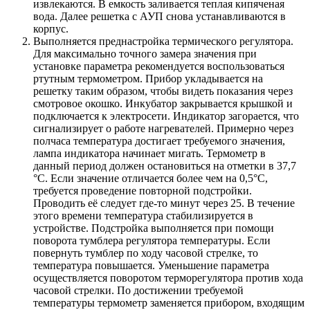
извлекаются. В емкость заливается теплая кипяченая
вода. Далее решетка с АУП снова устанавливаются в
корпус.
Выполняется преднастройка термического регулятора.
Для максимально точного замера значения при
установке параметра рекомендуется воспользоваться
ртутным термометром. Прибор укладывается на
решетку таким образом, чтобы видеть показания через
смотровое окошко. Инкубатор закрывается крышкой и
подключается к электросети. Индикатор загорается, что
сигнализирует о работе нагревателей. Примерно через
полчаса температура достигает требуемого значения,
лампа индикатора начинает мигать. Термометр в
данный период должен остановиться на отметки в 37,7
°C. Если значение отличается более чем на 0,5°C,
требуется проведение повторной подстройки.
Проводить её следует где-то минут через 25. В течение
этого времени температура стабилизируется в
устройстве. Подстройка выполняется при помощи
поворота тумблера регулятора температуры. Если
повернуть тумблер по ходу часовой стрелке, то
температура повышается. Уменьшение параметра
осуществляется поворотом терморегулятора против хода
часовой стрелки. По достижении требуемой
температуры термометр заменяется прибором, входящим