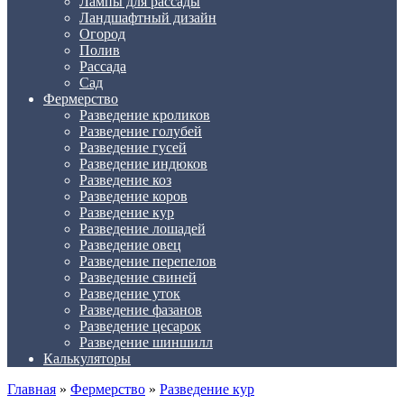
Лампы для рассады
Ландшафтный дизайн
Огород
Полив
Рассада
Сад
Фермерство
Разведение кроликов
Разведение голубей
Разведение гусей
Разведение индюков
Разведение коз
Разведение коров
Разведение кур
Разведение лошадей
Разведение овец
Разведение перепелов
Разведение свиней
Разведение уток
Разведение фазанов
Разведение цесарок
Разведение шиншилл
Калькуляторы
Главная
»
Фермерство
»
Разведение кур