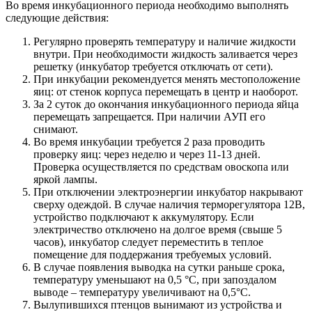
Во время инкубационного периода необходимо выполнять
следующие действия:
Регулярно проверять температуру и наличие жидкости
внутри. При необходимости жидкость заливается через
решетку (инкубатор требуется отключать от сети).
При инкубации рекомендуется менять местоположение
яиц: от стенок корпуса перемещать в центр и наоборот.
За 2 суток до окончания инкубационного периода яйца
перемещать запрещается. При наличии АУП его
снимают.
Во время инкубации требуется 2 раза проводить
проверку яиц: через неделю и через 11-13 дней.
Проверка осуществляется по средствам овоскопа или
яркой лампы.
При отключении электроэнергии инкубатор накрывают
сверху одеждой. В случае наличия терморегулятора 12В,
устройство подключают к аккумулятору. Если
электричество отключено на долгое время (свыше 5
часов), инкубатор следует переместить в теплое
помещение для поддержания требуемых условий.
В случае появления выводка на сутки раньше срока,
температуру уменьшают на 0,5 °C, при запоздалом
выводе – температуру увеличивают на 0,5°C.
Вылупившихся птенцов вынимают из устройства и