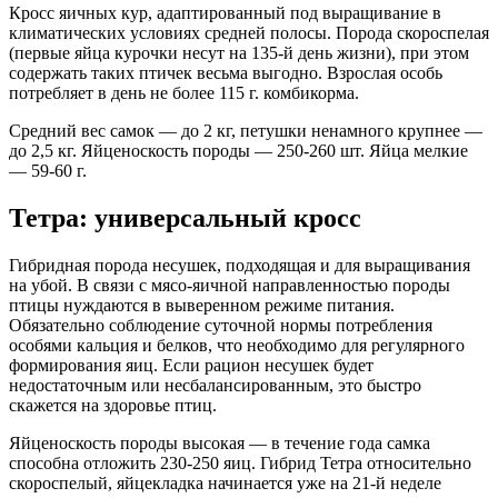
Кросс яичных кур, адаптированный под выращивание в
климатических условиях средней полосы. Порода скороспелая
(первые яйца курочки несут на 135-й день жизни), при этом
содержать таких птичек весьма выгодно. Взрослая особь
потребляет в день не более 115 г. комбикорма.
Средний вес самок — до 2 кг, петушки ненамного крупнее —
до 2,5 кг. Яйценоскость породы — 250-260 шт. Яйца мелкие
— 59-60 г.
Тетра: универсальный кросс
Гибридная порода несушек, подходящая и для выращивания
на убой. В связи с мясо-яичной направленностью породы
птицы нуждаются в выверенном режиме питания.
Обязательно соблюдение суточной нормы потребления
особями кальция и белков, что необходимо для регулярного
формирования яиц. Если рацион несушек будет
недостаточным или несбалансированным, это быстро
скажется на здоровье птиц.
Яйценоскость породы высокая — в течение года самка
способна отложить 230-250 яиц. Гибрид Тетра относительно
скороспелый, яйцекладка начинается уже на 21-й неделе