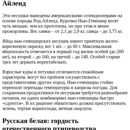
Айленд
Эти несушки выведены американскими селекционерами на
основе породы Род-Айленд. Курочки Нью-Гемпшир весят
чуть меньше, чем их прототипы, но при этом и менее
прожорливы. Вес самки – от 2,1 до 2,9 кг, самца – до 3,75 кг.
Яйца нью-гемпширских несушек имеют приятную желто-
коричневую окраску, вес 1 шт. – до 60 г. Максимальная
яйценоскость отмечается в первый год жизни особей (до 200
шт), на второй – до 160, на третий – до 140. Особей старше
трех лет держать нерентабельно.
Взрослые куры и петушки отличаются спокойным
характером, могут без проблем сосуществовать с
представителями других пород. Нью-гемпширы стойко
переносят перепады температуры и капризы погоды. Для
сохранения продуктивности несушкам требуется разнообразие
питания, на одних комбикормах нью-гемпширы быстро
«сдуются». В их рационе обязательно должна присутствовать
зелень, тертые корнеплоды, яичная скорлупа.
Русская белая: гордость
отечественного птицеводства