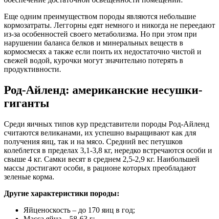
Еще одним преимуществом породы являются небольшие
кормозатраты. Леггорны едят немного и никогда не переедают
из-за особенностей своего метаболизма. Но при этом при
нарушении баланса белков и минеральных веществ в
кормосмесях а также если поить их недостаточно чистой и
свежей водой, курочки могут значительно потерять в
продуктивности.
Род-Айленд: американские несушки-
гиганты
Среди яичных типов кур представители породы Род-Айленд
считаются великанами, их успешно выращивают как для
получения яиц, так и на мясо. Средний вес петушков
колеблется в пределах 3,1-3,8 кг, нередко встречаются особи и
свыше 4 кг. Самки весят в среднем 2,5-2,9 кг. Наибольшей
массы достигают особи, в рационе которых преобладают
зеленые корма.
Другие характеристики породы:
Яйценоскость – до 170 яиц в год;
Масса яйца – 58-63 г;