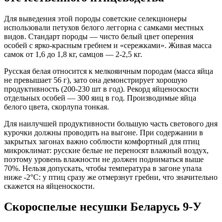
Для выведения этой породы советские селекционеры
использовали петухов белого леггорна с самками местных
видов. Стандарт породы — чисто белый цвет оперения
особей с ярко-красным гребнем и «сережками». Живая масса
самок от 1,6 до 1,8 кг, самцов — 2-2,5 кг.
Русская белая относится к мелкояичным породам (масса яйца
не превышает 56 г), зато она демонстрирует хорошую
продуктивность (200-230 шт в год). Рекорд яйценоскости
отдельных особей — 300 яиц в год. Производимые яйца
белого цвета, скорлупа тонкая.
Для наилучшей продуктивности большую часть светового дня
курочки должны проводить на выгоне. При содержании в
закрытых загонах важно соблюсти комфортный для птиц
микроклимат: русские белые не переносят влажный воздух,
поэтому уровень влажности не должен подниматься выше
70%. Нельзя допускать, чтобы температура в загоне упала
ниже -2°С: у птиц сразу же отмерзнут гребни, что значительно
скажется на яйценоскости.
Скороспелые несушки Беларусь 9-У