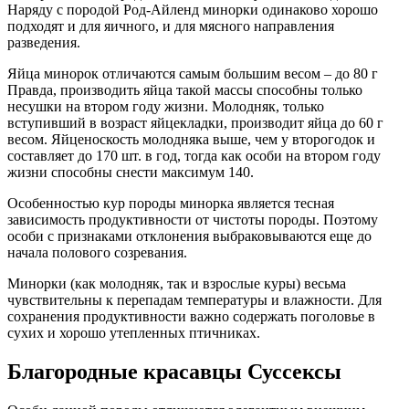
Наряду с породой Род-Айленд минорки одинаково хорошо
подходят и для яичного, и для мясного направления
разведения.
Яйца минорок отличаются самым большим весом – до 80 г
Правда, производить яйца такой массы способны только
несушки на втором году жизни. Молодняк, только
вступивший в возраст яйцекладки, производит яйца до 60 г
весом. Яйценоскость молодняка выше, чем у второгодок и
составляет до 170 шт. в год, тогда как особи на втором году
жизни способны снести максимум 140.
Особенностью кур породы минорка является тесная
зависимость продуктивности от чистоты породы. Поэтому
особи с признаками отклонения выбраковываются еще до
начала полового созревания.
Минорки (как молодняк, так и взрослые куры) весьма
чувствительны к перепадам температуры и влажности. Для
сохранения продуктивности важно содержать поголовье в
сухих и хорошо утепленных птичниках.
Благородные красавцы Суссексы