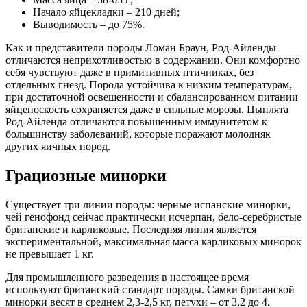
Начало яйцекладки – 210 дней;
Выводимость – до 75%.
Как и представители породы Ломан Браун, Род-Айленды
отличаются неприхотливостью в содержании. Они комфортно
себя чувствуют даже в примитивных птичниках, без
отдельных гнезд. Порода устойчива к низким температурам,
при достаточной освещенности и сбалансированном питании
яйценоскость сохраняется даже в сильные морозы. Цыплята
Род-Айленда отличаются повышенным иммунитетом к
большинству заболеваний, которые поражают молодняк
других яичных пород.
Грациозные минорки
Существует три линии породы: черные испанские минорки,
чей генофонд сейчас практически исчерпан, бело-серебристые
британские и карликовые. Последняя линия является
экспериментальной, максимальная масса карликовых минорок
не превышает 1 кг.
Для промышленного разведения в настоящее время
используют британский стандарт породы. Самки британской
минорки весят в среднем 2,3-2,5 кг, петухи – от 3,2 до 4.