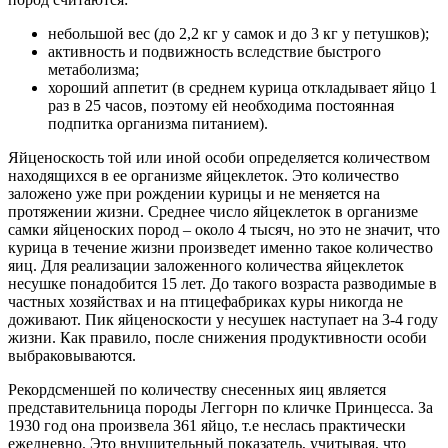
небольшой вес (до 2,2 кг у самок и до 3 кг у петушков);
активность и подвижность вследствие быстрого
метаболизма;
хороший аппетит (в среднем курица откладывает яйцо 1
раз в 25 часов, поэтому ей необходима постоянная
подпитка организма питанием).
Яйценоскость той или иной особи определяется количеством
находящихся в ее организме яйцеклеток. Это количество
заложено уже при рождении курицы и не меняется на
протяжении жизни. Среднее число яйцеклеток в организме
самки яйценоских пород – около 4 тысяч, но это не значит, что
курица в течение жизни произведет именно такое количество
яиц. Для реализации заложенного количества яйцеклеток
несушке понадобится 15 лет. До такого возраста разводимые в
частных хозяйствах и на птицефабриках куры никогда не
доживают. Пик яйценоскости у несушек наступает на 3-4 году
жизни. Как правило, после снижения продуктивности особи
выбраковываются.
Рекордсменшей по количеству снесенных яиц является
представительница породы Леггорн по кличке Принцесса. За
1930 год она произвела 361 яйцо, т.е неслась практически
ежедневно. Это внушительный показатель, учитывая, что