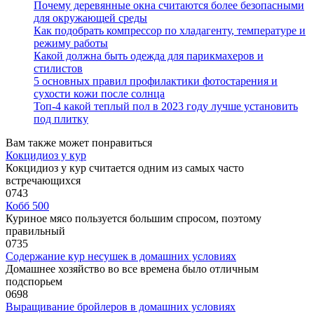
Почему деревянные окна считаются более безопасными
для окружающей среды
Как подобрать компрессор по хладагенту, температуре и
режиму работы
Какой должна быть одежда для парикмахеров и
стилистов
5 основных правил профилактики фотостарения и
сухости кожи после солнца
Топ-4 какой теплый пол в 2023 году лучше установить
под плитку
Вам также может понравиться
Кокцидиоз у кур
Кокцидиоз у кур считается одним из самых часто
встречающихся
0
743
Кобб 500
Куриное мясо пользуется большим спросом, поэтому
правильный
0
735
Содержание кур несушек в домашних условиях
Домашнее хозяйство во все времена было отличным
подспорьем
0
698
Выращивание бройлеров в домашних условиях