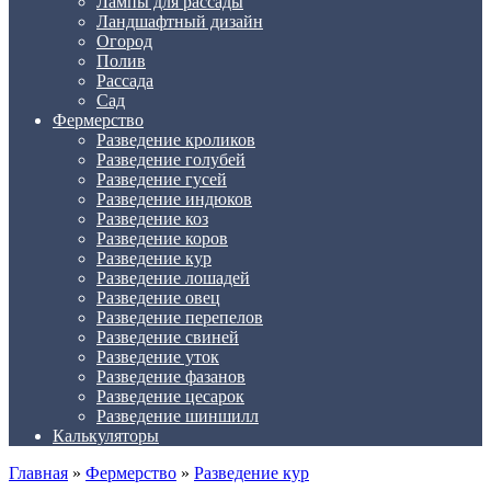
Лампы для рассады
Ландшафтный дизайн
Огород
Полив
Рассада
Сад
Фермерство
Разведение кроликов
Разведение голубей
Разведение гусей
Разведение индюков
Разведение коз
Разведение коров
Разведение кур
Разведение лошадей
Разведение овец
Разведение перепелов
Разведение свиней
Разведение уток
Разведение фазанов
Разведение цесарок
Разведение шиншилл
Калькуляторы
Главная
»
Фермерство
»
Разведение кур