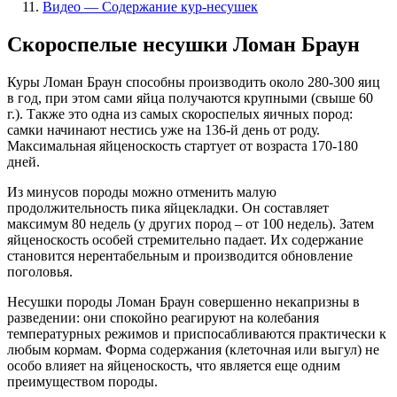
Видео — Cодержание кур-несушек
Скороспелые несушки Ломан Браун
Куры Ломан Браун способны производить около 280-300 яиц
в год, при этом сами яйца получаются крупными (свыше 60
г.). Также это одна из самых скороспелых яичных пород:
самки начинают нестись уже на 136-й день от роду.
Максимальная яйценоскость стартует от возраста 170-180
дней.
Из минусов породы можно отменить малую
продолжительность пика яйцекладки. Он составляет
максимум 80 недель (у других пород – от 100 недель). Затем
яйценоскость особей стремительно падает. Их содержание
становится нерентабельным и производится обновление
поголовья.
Несушки породы Ломан Браун совершенно некапризны в
разведении: они спокойно реагируют на колебания
температурных режимов и приспосабливаются практически к
любым кормам. Форма содержания (клеточная или выгул) не
особо влияет на яйценоскость, что является еще одним
преимуществом породы.