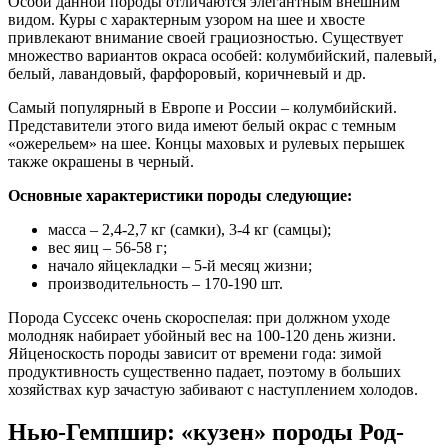
Особи данной породы отличаются элегантным внешним
видом. Куры с характерным узором на шее и хвосте
привлекают внимание своей грациозностью. Существует
множество вариантов окраса особей: колумбийский, палевый,
белый, лавандовый, фарфоровый, коричневый и др.
Самый популярный в Европе и России – колумбийский.
Представители этого вида имеют белый окрас с темным
«ожерельем» на шее. Концы маховых и рулевых перышек
также окрашены в черный.
Основные характеристики породы следующие:
масса – 2,4-2,7 кг (самки), 3-4 кг (самцы);
вес яиц – 56-58 г;
начало яйцекладки – 5-й месяц жизни;
производительность – 170-190 шт.
Порода Суссекс очень скороспелая: при должном уходе
молодняк набирает убойный вес на 100-120 день жизни.
Яйценоскость породы зависит от времени года: зимой
продуктивность существенно падает, поэтому в больших
хозяйствах кур зачастую забивают с наступлением холодов.
Нью-Гемпшир: «кузен» породы Род-