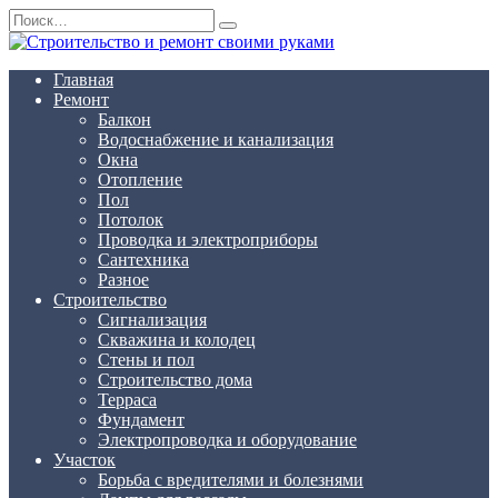
Перейти
Search
к
for:
содержанию
Главная
Ремонт
Балкон
Водоснабжение и канализация
Окна
Отопление
Пол
Потолок
Проводка и электроприборы
Сантехника
Разное
Строительство
Сигнализация
Скважина и колодец
Стены и пол
Строительство дома
Терраса
Фундамент
Электропроводка и оборудование
Участок
Борьба с вредителями и болезнями