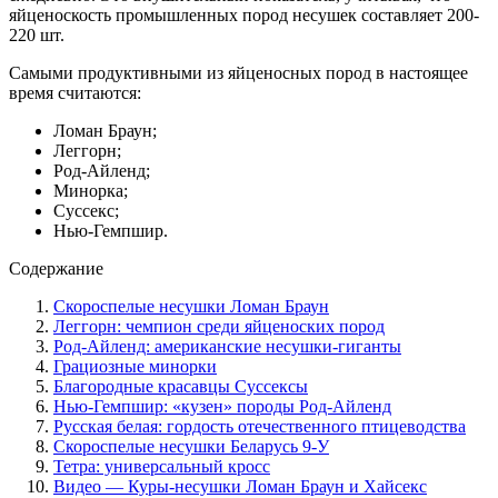
яйценоскость промышленных пород несушек составляет 200-
220 шт.
Самыми продуктивными из яйценосных пород в настоящее
время считаются:
Ломан Браун;
Леггорн;
Род-Айленд;
Минорка;
Суссекс;
Нью-Гемпшир.
Содержание
Скороспелые несушки Ломан Браун
Леггорн: чемпион среди яйценоских пород
Род-Айленд: американские несушки-гиганты
Грациозные минорки
Благородные красавцы Суссексы
Нью-Гемпшир: «кузен» породы Род-Айленд
Русская белая: гордость отечественного птицеводства
Скороспелые несушки Беларусь 9-У
Тетра: универсальный кросс
Видео — Куры-несушки Ломан Браун и Хайсекс