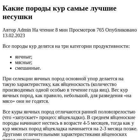
Какие породы кур самые лучшие
несушки
Автор
Admin
На чтение
8 мин
Просмотров
765
Опубликовано
13.02.2023
Все породы кур делятся на три категории продуктивности:
яичные;
мясные;
смешанные.
При селекции яичных пород основной упор делается на
такую характеристику, как яйценоскость (количество
производимых одной особью в течение года яиц). Вес кур
яичных пород, как правило, небольшой, для разведения «на
мясо» они не годятся.
Все куры яичных пород отличаются ранней половозрелостью
(что «запускает» процесс яйцекладки). В среднем яйценоские
породы начинают нестись в возрасте 4-5 месяцев, тогда как у
кур мясных пород яйцекладка начинается на 2-3 месяца позже.
Другими отличительными характеристиками яйценоских
пород считаются: