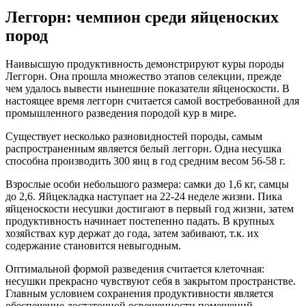
Леггорн: чемпион среди яйценоских
пород
Наивысшую продуктивность демонстрируют куры породы
Леггорн. Она прошла множество этапов селекции, прежде
чем удалось вывести нынешние показатели яйценоскости. В
настоящее время леггорн считается самой востребованной для
промышленного разведения породой кур в мире.
Существует несколько разновидностей породы, самым
распространенным является белый леггорн. Одна несушка
способна производить 300 яиц в год средним весом 56-58 г.
Взрослые особи небольшого размера: самки до 1,6 кг, самцы
до 2,6. Яйцекладка наступает на 22-24 неделе жизни. Пика
яйценоскости несушки достигают в первый год жизни, затем
продуктивность начинает постепенно падать. В крупных
хозяйствах кур держат до года, затем забивают, т.к. их
содержание становится невыгодным.
Оптимальной формой разведения считается клеточная:
несушки прекрасно чувствуют себя в закрытом пространстве.
Главным условием сохранения продуктивности является
обеспечение достаточной освещенности помещений.