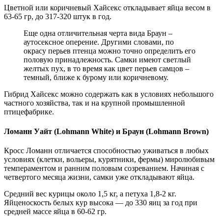
Цветной или коричневый Хайсекс откладывает яйца весом в
63-65 гр, до 317-320 штук в год.
Еще одна отличительная черта вида Браун –
аутосексное оперение. Другими словами, по
окрасу перьев птенца можно точно определить его
половую принадлежность. Самки имеют светлый
желтых пух, в то время как цвет перьев самцов –
темный, ближе к бурому или коричневому.
Гибрид Хайсекс можно содержать как в условиях небольшого
частного хозяйства, так и на крупной промышленной
птицефабрике.
Ломанн Уайт (Lohmann White) и Браун (Lohmann Brown)
Кросс Ломанн отличается способностью уживаться в любых
условиях (клетки, вольеры, курятники, фермы) миролюбивым
темпераментом и ранним половым созреванием. Начиная с
четвертого месяца жизни, самки уже откладывают яйца.
Средний вес курицы около 1,5 кг, а петуха 1,8-2 кг.
Яйценоскость белых кур высока — до 330 яиц за год при
средней массе яйца в 60-62 гр.