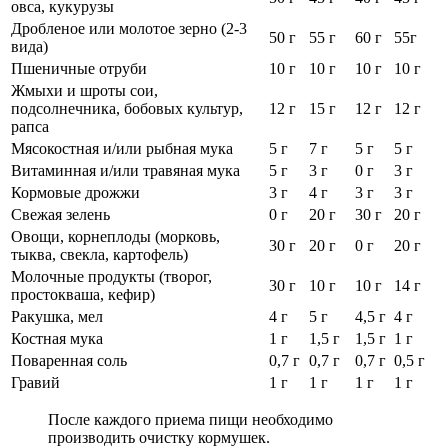
овса, кукурузы
Дробленое или молотое зерно (2-3
50 г
55 г
60 г
55г
вида)
Пшеничные отруби
10 г
10 г
10 г
10 г
Жмыхи и шроты сои,
подсолнечника, бобовых культур,
12 г
15 г
12 г
12 г
рапса
Мясокостная и/или рыбная мука
5 г
7 г
5 г
5 г
Витаминная и/или травяная мука
5 г
3 г
0 г
3 г
Кормовые дрожжи
3 г
4 г
3 г
3 г
Свежая зелень
0 г
20 г
30 г
20 г
Овощи, корнеплоды (морковь,
30 г
20 г
0 г
20 г
тыква, свекла, картофель)
Молочные продукты (творог,
30 г
10 г
10 г
14 г
простокваша, кефир)
Ракушка, мел
4 г
5 г
4,5 г
4 г
Костная мука
1 г
1,5 г
1,5 г
1 г
Поваренная соль
0,7 г
0,7 г
0,7 г
0,5 г
Гравий
1 г
1 г
1 г
1 г
После каждого приема пищи необходимо
производить очистку кормушек.