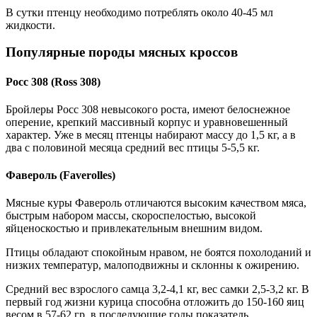
В сутки птенцу необходимо потреблять около 40-45 мл
жидкости.
Популярные породы мясных кроссов
Росс 308 (Ross 308)
Бройлеры Росс 308 невысокого роста, имеют белоснежное
оперение, крепкий массивный корпус и уравновешенный
характер. Уже в месяц птенцы набирают массу до 1,5 кг, а в
два с половиной месяца средний вес птицы 5-5,5 кг.
Фавероль (Faverolles)
Мясные куры Фавероль отличаются высоким качеством мяса,
быстрым набором массы, скороспелостью, высокой
яйценоскостью и привлекательным внешним видом.
Птицы обладают спокойным нравом, не боятся похолоданий и
низких температур, малоподвижны и склонны к ожирению.
Средний вес взрослого самца 3,2-4,1 кг, вес самки 2,5-3,2 кг. В
первый год жизни курица способна отложить до 150-160 яиц
весом в 57-62 гр, в последующие годы показатель