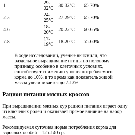
29-
1
30-32°С
65-70%
32°С
24-
2-3
27-29°С
65-70%
25°С
18-
4-6
20-22°С
60-65%
20°С
17-
7-8
18-20°С
55-60%
19°С
В ходе исследований, ученые выяснили, что
раздельное выращивание птицы по половому
признаку, особенно в клеточных условиях,
способствует снижению уровня потребляемого
корма до 10%, в то время как показатель живой
массы увеличивается до 7-13%.
Рацион питания мясных кроссов
При выращивании мясных кур рацион питания играет одну
из ключевых ролей и оказывает прямое влияние на набор
массы.
Рекомендуемая суточная норма потребления корма для
взрослых особей – 125-140 гр.