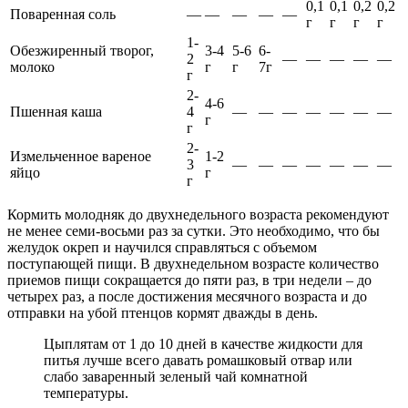
0,1
0,1
0,2
0,2
Поваренная соль
—
—
—
—
—
г
г
г
г
1-
Обезжиренный творог,
3-4
5-6
6-
2
—
—
—
—
—
молоко
г
г
7г
г
2-
4-6
Пшенная каша
4
—
—
—
—
—
—
—
г
г
2-
Измельченное вареное
1-2
3
—
—
—
—
—
—
—
яйцо
г
г
Кормить молодняк до двухнедельного возраста рекомендуют
не менее семи-восьми раз за сутки. Это необходимо, что бы
желудок окреп и научился справляться с объемом
поступающей пищи. В двухнедельном возрасте количество
приемов пищи сокращается до пяти раз, в три недели – до
четырех раз, а после достижения месячного возраста и до
отправки на убой птенцов кормят дважды в день.
Цыплятам от 1 до 10 дней в качестве жидкости для
питья лучше всего давать ромашковый отвар или
слабо заваренный зеленый чай комнатной
температуры.