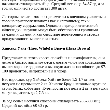
начинают откладывать яйца. Средний вес яйца 54-57 гр, а за
год их количество достигает 300 штук.
Леггорны не слишком восприимчивы к внешним условиям и
хорошо приспосабливаются как к клеточному, так и
вольерному содержанию. Однако в период интенсивной
яйцекладки несушки могут быть обеспокоены громкими
звуками и шумом, и как следствие перенесенного стресса
продуктивность может снизиться.
Хайсекс Уайт (Hisex White) и Браун (Hisex Brown)
Представители этого кросса спокойны и неконфликтны, они
легко и быстро адаптируются к новым условиям содержания,
имеют хорошее здоровье и высокую жизнеспособность до 97-
100 процентов, неприхотливы в уходе.
Вес взрослых кур Хайсекс Уайт не более 1,5-1,7 кг, вес
петухов не превышает 2 кг. Хайсекс Браун несколько крупнее
своих белых собратьев. Куры достигают веса в 2 кг, а петушки
могут вырастать до 2,7-3 кг.
За год белые несушки способны откладывать 285-300 яиц.
Средний вес яйца 60-63 гр.