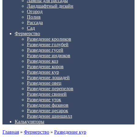
Лампы для рассады
Ландшафтный дизайн
Огород
Полив
Рассада
Сад
Фермерство
Разведение кроликов
Разведение голубей
Разведение гусей
Разведение индюков
Разведение коз
Разведение коров
Разведение кур
Разведение лошадей
Разведение овец
Разведение перепелов
Разведение свиней
Разведение уток
Разведение фазанов
Разведение цесарок
Разведение шиншилл
Калькуляторы
Главная
»
Фермерство
»
Разведение кур