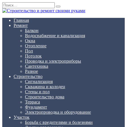
Перейти
Search
к
for:
содержанию
Главная
Ремонт
Балкон
Водоснабжение и канализация
Окна
Отопление
Пол
Потолок
Проводка и электроприборы
Сантехника
Разное
Строительство
Сигнализация
Скважина и колодец
Стены и пол
Строительство дома
Терраса
Фундамент
Электропроводка и оборудование
Участок
Борьба с вредителями и болезнями