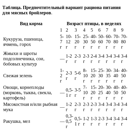
Таблица. Предпочтительный вариант рациона питания
для мясных бройлеров
.
Вид корма
Возраст птицы, в неделях
1
2
3
4
5
6
7
8
9
5-
10-
15-
25-
40-
50-
60-
70-
70-
Кукуруза, пшеница,
7
12
20
30
50
60
70
80
80
ячмень, горох
г
г
г
г
г
г
г
г
г
Жмыхи и шроты
1-2
2-3
2-3
2-4
3-4
3-4
3-4
3-4
подсолнечника, сои,
—
г
г
г
г
г
г
г
г
бобовых культур
1-
8-
15-
25-
30-
34-
40-
2-3
5-6
Свежая зелень
2
10
20
30
35
40
50
г
г
г
г
г
г
г
г
г
Овощи, корнеплоды
7-
15-
20-
30-
40-
40-
0,5-
3-5
(морковь, тыква, свекла,
—
10
20
25
40
50
50
1 г
г
картофель)
г
г
г
г
г
г
Мясокостная и/или рыбная
1-2
2-3
2-3
2-3
3-4
3-4
3-4
3-4
—
мука
г
г
г
г
г
г
г
г
0,3-
0,5-
1-2
1-3
2-3
3-4
3-4
3-4
Ракушка, мел
—
0,5
1 г
г
г
г
г
г
г
г