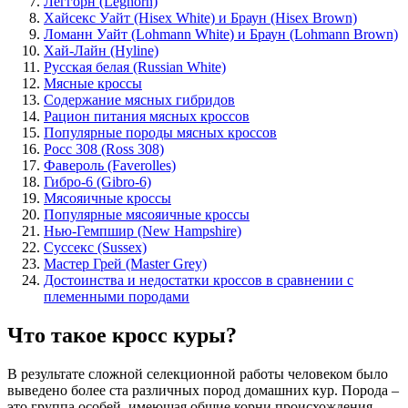
Леггорн (Leghorn)
Хайсекс Уайт (Hisex White) и Браун (Hisex Brown)
Ломанн Уайт (Lohmann White) и Браун (Lohmann Brown)
Хай-Лайн (Hyline)
Русская белая (Russian White)
Мясные кроссы
Содержание мясных гибридов
Рацион питания мясных кроссов
Популярные породы мясных кроссов
Росс 308 (Ross 308)
Фавероль (Faverolles)
Гибро-6 (Gibro-6)
Мясояичные кроссы
Популярные мясояичные кроссы
Нью-Гемпшир (New Hampshire)
Суссекс (Sussex)
Мастер Грей (Master Grey)
Достоинства и недостатки кроссов в сравнении с
племенными породами
Что такое кросс куры?
В результате сложной селекционной работы человеком было
выведено более ста различных пород домашних кур. Порода –
это группа особей, имеющая общие корни происхождения,