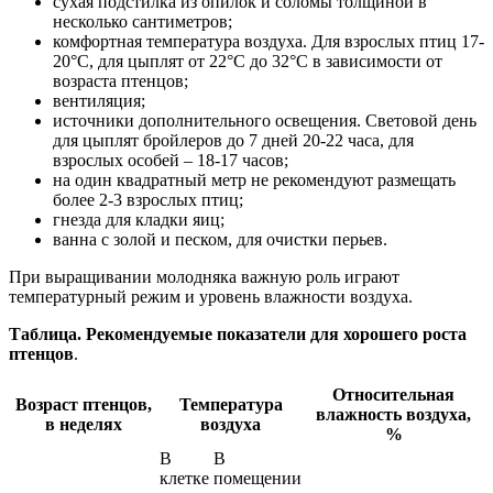
сухая подстилка из опилок и соломы толщиной в
несколько сантиметров;
комфортная температура воздуха. Для взрослых птиц 17-
20°С, для цыплят от 22°С до 32°С в зависимости от
возраста птенцов;
вентиляция;
источники дополнительного освещения. Световой день
для цыплят бройлеров до 7 дней 20-22 часа, для
взрослых особей – 18-17 часов;
на один квадратный метр не рекомендуют размещать
более 2-3 взрослых птиц;
гнезда для кладки яиц;
ванна с золой и песком, для очистки перьев.
При выращивании молодняка важную роль играют
температурный режим и уровень влажности воздуха.
Таблица. Рекомендуемые показатели для хорошего роста
птенцов
.
Относительная
Возраст птенцов,
Температура
влажность воздуха,
в неделях
воздуха
%
В
В
клетке
помещении