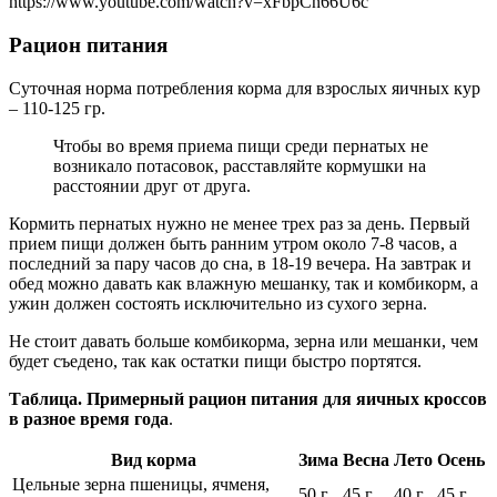
https://www.youtube.com/watch?v=xFbpCn66U6c
Рацион питания
Суточная норма потребления корма для взрослых яичных кур
– 110-125 гр.
Чтобы во время приема пищи среди пернатых не
возникало потасовок, расставляйте кормушки на
расстоянии друг от друга.
Кормить пернатых нужно не менее трех раз за день. Первый
прием пищи должен быть ранним утром около 7-8 часов, а
последний за пару часов до сна, в 18-19 вечера. На завтрак и
обед можно давать как влажную мешанку, так и комбикорм, а
ужин должен состоять исключительно из сухого зерна.
Не стоит давать больше комбикорма, зерна или мешанки, чем
будет съедено, так как остатки пищи быстро портятся.
Таблица. Примерный рацион питания для яичных кроссов
в разное время года
.
Вид корма
Зима
Весна
Лето
Осень
Цельные зерна пшеницы, ячменя,
50 г
45 г
40 г
45 г