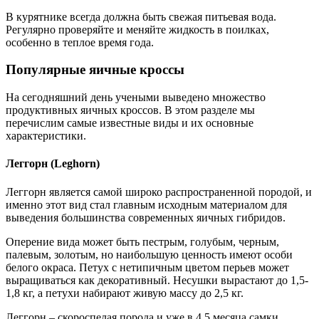
В курятнике всегда должна быть свежая питьевая вода.
Регулярно проверяйте и меняйте жидкость в поилках,
особенно в теплое время года.
Популярные яичные кроссы
На сегодняшний день учеными выведено множество
продуктивных яичных кроссов. В этом разделе мы
перечислим самые известные виды и их основные
характеристики.
Леггорн (Leghorn)
Леггорн является самой широко распространенной породой, и
именно этот вид стал главным исходным материалом для
выведения большинства современных яичных гибридов.
Оперение вида может быть пестрым, голубым, черным,
палевым, золотым, но наибольшую ценность имеют особи
белого окраса. Петух с нетипичным цветом перьев может
выращиваться как декоративный. Несушки вырастают до 1,5-
1,8 кг, а петухи набирают живую массу до 2,5 кг.
Леггорн – скороспелая порода и уже в 4,5 месяца самки