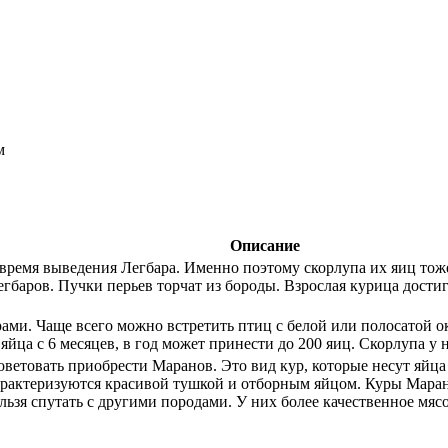
м
Описание
время выведения Легбара. Именно поэтому скорлупа их яиц тоже
баров. Пучки перьев торчат из бороды. Взрослая курица достиг
ми. Чаще всего можно встретить птиц с белой или полосатой о
 яйца с 6 месяцев, в год может принести до 200 яиц. Скорлупа у 
оветовать приобрести Маранов. Это вид кур, которые несут яйца
рактеризуются красивой тушкой и отборным яйцом. Куры Маран
зя спутать с другими породами. У них более качественное мясо 