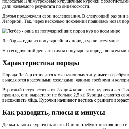
полосатые Плимутроковые кукушечные курочки с золотистыми 
дали желаемого результата по яйценоскости.
Друзья продолжали свои исследования. В следующий раз они в
Легорной. Так, через несколько поколений появилась новая пор
Легбар — одна из популярнейших пород кур во всем мире
На сегодняшний день эта самая популярная порода во всем мир
Характеристика породы
Порода Легбар относится к мясо-яичному типу, имеет серебрян
выделяются красочными хохолками, яркими гребнями и колор
Взрослый петух весит – от 2-х до 4 килограмм, курочки – от 2
правило, они вырастают не больше 2,5 кг. Курицы славятся сво
высиживать яйца. Курочки начинают нестись с раннего возраста 
Как разводить, плюсы и минусы
Держать таких кур очень легко. Они не требуют постоянного и 