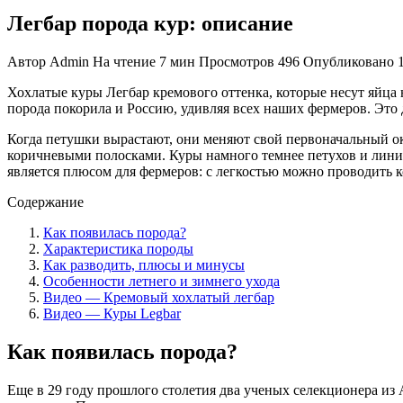
Легбар порода кур: описание
Автор
Admin
На чтение
7 мин
Просмотров
496
Опубликовано
Хохлатые куры Легбар кремового оттенка, которые несут яйца 
порода покорила и Россию, удивляя всех наших фермеров. Это
Когда петушки вырастают, они меняют свой первоначальный ок
коричневыми полосками. Куры намного темнее петухов и линии 
является плюсом для фермеров: с легкостью можно проводить 
Содержание
Как появилась порода?
Характеристика породы
Как разводить, плюсы и минусы
Особенности летнего и зимнего ухода
Видео — Кремовый хохлатый легбар
Видео — Куры Legbar
Как появилась порода?
Еще в 29 году прошлого столетия два ученых селекционера из