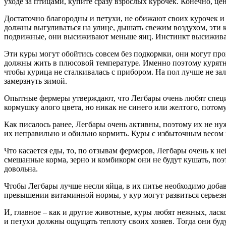
уходе за птицами, купите сразу взрослых курочек. Конечно, це
Достаточно благородны и петухи, не обижают своих курочек и 
должны выгуливаться на улице, дышать свежим воздухом, эти ку
подвижные, они высиживают меньше яиц. Инстинкт высиживани
Эти куры могут обойтись совсем без подкормки, они могут про
должны жить в плюсовой температуре. Именно поэтому курятни
чтобы курица не сталкивалась с прибором. На пол лучше не за
замерзнуть зимой.
Опытные фермеры утверждают, что Легбары очень любят специ
кормушку алого цвета, но никак не синего или желтого, потом
Как писалось ранее, Легбары очень активны, поэтому их не ну
их неправильно и обильно кормить. Куры с избыточным весом н
Что касается еды, то, по отзывам фермеров, Легбары очень к н
смешанные корма, зерно и комбикорм они не будут кушать, поэ
довольна.
Чтобы Легбары лучше несли яйца, в их питье необходимо доба
превышении витаминной нормы, у кур могут развиться серьезн
И, главное – как и другие животные, куры любят нежных, ласк
и петухи должны ощущать теплоту своих хозяев. Тогда они буду