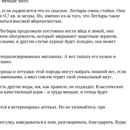
 меньше забот.
 если надвигается что-то опасное. Легбары очень стойки. Они
,7 кв. м загона. Но, именно из-за того, что Легбары такие
ваться высокой яйценоскостью.
 Легбары продолжали постоянно нести яйца и зимой, они
 нем обогреватель, который закрывают защитным экраном,
лками, в другом случае курице будет холодно, она может
пециализированных магазинах. А вот сыпать его нужно в
тивно.
Курицы и петушки этой породы могут набрать лишний вес, если
таминными, а мясо совсем теряет свой уникальный вкус.
сть другие виды, им, как правило, не подходит. Классические
и качественный корм – и труда меньше, и птица будет
ся в ветеринарных аптеках. Но не увлекайтесь: при
гулку, наведываться к ним, разговаривать, благодарить. Куры