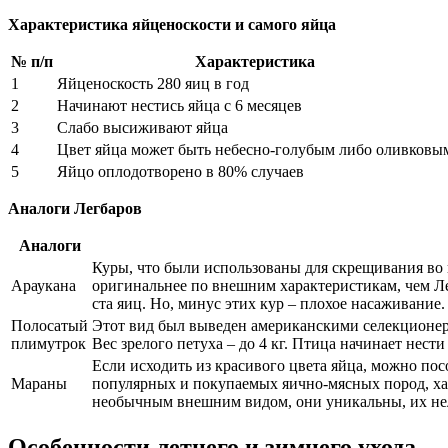
Характеристика яйценоскости и самого яйца
№ п/п
Характеристика
1
Яйценоскость 280 яиц в год
2
Начинают нестись яйца с 6 месяцев
3
Слабо высиживают яйца
4
Цвет яйца может быть небесно-голубым либо оливковы
5
Яйцо оплодотворено в 80% случаев
Аналоги Легбаров
Аналоги
Куры, что были использованы для скрещивания во 
Араукана
оригинальнее по внешним характеристикам, чем Лег
ста яиц. Но, минус этих кур – плохое насаживание.
Полосатый
Этот вид был выведен американскими селекционера
плимутрок
Вес зрелого петуха – до 4 кг. Птица начинает нести
Если исходить из красивого цвета яйца, можно пос
Мараны
популярных и покупаемых яично-мясных пород, ха
необычным внешним видом, они уникальны, их нель
Особенности летнего и зимнего ухода