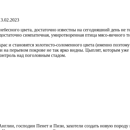
13.02.2023
небесного цвета, достаточно известны на сегодняшний день не т
 достаточно симпатичная, умиротворенная птица мясо-яичного т
рас и становятся золотисто-соломенного цвета (именно поэтом
на перьевом покрове не так ярко видны. Цыплят, которым уже б
контроль над поголовным стадом.
 Англии, господин Пенет и Пизи, захотели создать новую пород