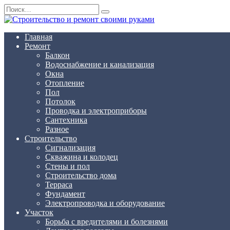
Перейти
Search
к
for:
содержанию
Главная
Ремонт
Балкон
Водоснабжение и канализация
Окна
Отопление
Пол
Потолок
Проводка и электроприборы
Сантехника
Разное
Строительство
Сигнализация
Скважина и колодец
Стены и пол
Строительство дома
Терраса
Фундамент
Электропроводка и оборудование
Участок
Борьба с вредителями и болезнями