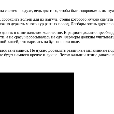
 свежем воздухе, ведь для того, чтобы быть здоровыми, им нужн
, соорудить вольер для их выгула, стены которого нужно сделат
, можно держать много кур разных пород, Легбары очень дружел
 давать в минимальном количестве. В рационе должно преоблада
ти, а не сразу набрасывалась на еду. Фермеры должны учитывать
ой кашей, что варилась на бульоне или воде.
вился авитаминоз. Не нужно добавлять различные магазинные по
йце будет намного крепче и лучше. Летом кальций птице давать н