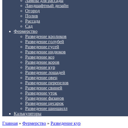
Лампы для рассады
Ландшафтный дизайн
Огород
Полив
Рассада
Сад
Фермерство
Разведение кроликов
Разведение голубей
Разведение гусей
Разведение индюков
Разведение коз
Разведение коров
Разведение кур
Разведение лошадей
Разведение овец
Разведение перепелов
Разведение свиней
Разведение уток
Разведение фазанов
Разведение цесарок
Разведение шиншилл
Калькуляторы
Главная
»
Фермерство
»
Разведение кур