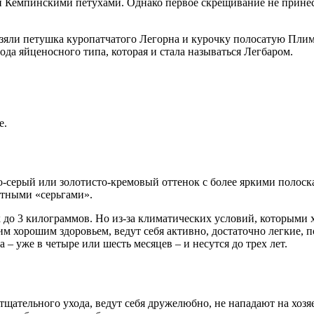
Кемпинскими петухами. Однако первое скрещивание не принесло
зяли петушка куропатчатого Легорна и курочку полосатую Плим
ода яйценосного типа, которая и стала называться Легбаром.
е.
о-серый или золотисто-кремовый оттенок с более яркими полоск
итными «серьгами».
-х до 3 килограммов. Но из-за климатических условий, которыми х
им хорошим здоровьем, ведут себя активно, достаточно легкие, 
– уже в четыре или шесть месяцев – и несутся до трех лет.
тщательного ухода, ведут себя дружелюбно, не нападают на хозяе