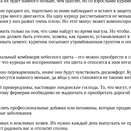
на их будет намного больше, чем цыплят, но со взрослыми курами
не предают их, тщательно за ними наблюдают и встают в защиту,
ры много двигаются. На одну курицу рассчитывается не меньше 0
я у них развит очень плохо. Но этот минус может компенсиро
жить только на том, что сами найдут во время выгула. Но чтобы
к должен быть утеплен, хозяева, как правило, устанавливают в
ливать цемент, курятник посыпают утрамбованным грунтом и опи
альный комбикорм небесного цвета – его можно приобрести в с
у что курицы не воспринимают эти цвета и относятся к ним нега
жно перекармливать, иначе они будут чувствовать дискомфорт. 
есутся намного меньше, да яйца у них становятся не такими ви
ей привередливы, настоящие лондонские господа. То, что могут, е
тому фермерам необходимо не жадничать и приобретать дорогой 
влять профессиональные добавки или витамины, которые продают
ые заболевания.
овых и вежливых хозяев. Их нужно каждый день выпускать не про
т радовать вас и отплатят сполна.