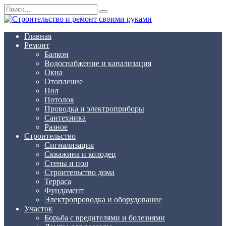
Перейти
Search
к
for:
содержанию
Главная
Ремонт
Балкон
Водоснабжение и канализация
Окна
Отопление
Пол
Потолок
Проводка и электроприборы
Сантехника
Разное
Строительство
Сигнализация
Скважина и колодец
Стены и пол
Строительство дома
Терраса
Фундамент
Электропроводка и оборудование
Участок
Борьба с вредителями и болезнями