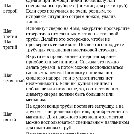
сделать при помощи пилки по металлу или
Шаг
специального трубореза (ножниц для резки труб).
второй
Если срез получился не очень ровным, то
исправьте ситуацию острым ножом, удалив
лишнее.
Используя сверло на 9 мм, аккуратно просверлите
Шаг
отверстия в отмеченных местах пластиковой
третий
трубы. Делайте это осторожно, чтобы не
Шаг
просверлить ее насквозь. После этого продуйте
третий
трубу для устранения пластиковой стружки.
Вкрутите в проделанные отверстия заранее
приобретенные ниппели. Сначала это нужно
делать руками, а потом можно воспользоваться
гаечным ключом. Поскольку в поилке нет
Шаг
сильного напора, то и в уплотнителях нет
четвертый
необходимости. Если вы купили ниппели
побольше или поменьше, то, соответственно,
диаметр сверла должен быть большим или
меньшим.
На одном конце трубы поставьте заглушку, а на
другом – специальный фитиль, приобретенный в
Шаг
магазине. Для надежного крепления элементов
пятый
можно воспользоваться специальным паяльником
для пластиковых труб.