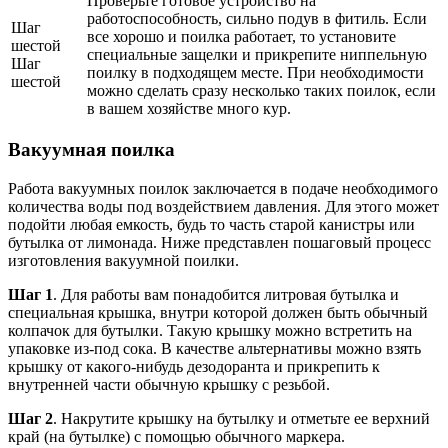
Проверьте готовое устройство на
работоспособность, сильно подув в фитиль. Если
Шаг
все хорошо и поилка работает, то установите
шестой
специальные защелки и прикрепите ниппельную
Шаг
поилку в подходящем месте. При необходимости
шестой
можно сделать сразу несколько таких поилок, если
в вашем хозяйстве много кур.
Вакуумная поилка
Работа вакуумных поилок заключается в подаче необходимого
количества воды под воздействием давления. Для этого может
подойти любая емкость, будь то часть старой канистры или
бутылка от лимонада. Ниже представлен пошаговый процесс
изготовления вакуумной поилки.
Шаг 1
. Для работы вам понадобится литровая бутылка и
специальная крышка, внутри которой должен быть обычный
колпачок для бутылки. Такую крышку можно встретить на
упаковке из-под сока. В качестве альтернативы можно взять
крышку от какого-нибудь дезодоранта и прикрепить к
внутренней части обычную крышку с резьбой.
Шаг 2
. Накрутите крышку на бутылку и отметьте ее верхний
край (на бутылке) с помощью обычного маркера.