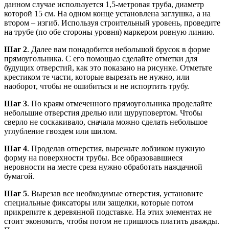
данном случае используется 1,5-метровая труба, диаметр
которой 15 см. На одном конце установлена заглушка, а на
втором – изгиб. Используя строительный уровень, проведите
на трубе (по обе стороны уровня) маркером ровную линию.
Шаг 2
. Далее вам понадобится небольшой брусок в форме
прямоугольника. С его помощью сделайте отметки для
будущих отверстий, как это показано на рисунке. Отметьте
крестиком те части, которые вырезать не нужно, или
наоборот, чтобы не ошибиться и не испортить трубу.
Шаг 3
. По краям отмеченного прямоугольника проделайте
небольшие отверстия дрелью или шуруповертом. Чтобы
сверло не соскакивало, сначала можно сделать небольшое
углубление гвоздем или шилом.
Шаг 4
. Проделав отверстия, вырежьте лобзиком нужную
форму на поверхности трубы. Все образовавшиеся
неровности на месте среза нужно обработать наждачной
бумагой.
Шаг 5
. Вырезав все необходимые отверстия, установите
специальные фиксаторы или защелки, которые потом
прикрепите к деревянной подставке. На этих элементах не
стоит экономить, чтобы потом не пришлось платить дважды.