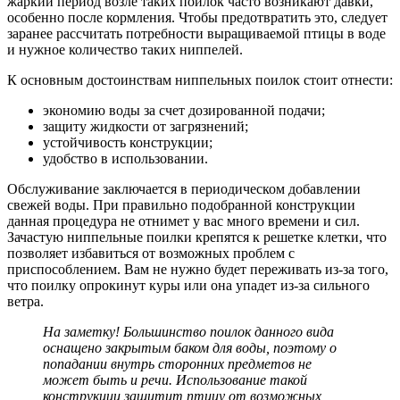
жаркий период возле таких поилок часто возникают давки,
особенно после кормления. Чтобы предотвратить это, следует
заранее рассчитать потребности выращиваемой птицы в воде
и нужное количество таких ниппелей.
К основным достоинствам ниппельных поилок стоит отнести:
экономию воды за счет дозированной подачи;
защиту жидкости от загрязнений;
устойчивость конструкции;
удобство в использовании.
Обслуживание заключается в периодическом добавлении
свежей воды. При правильно подобранной конструкции
данная процедура не отнимет у вас много времени и сил.
Зачастую ниппельные поилки крепятся к решетке клетки, что
позволяет избавиться от возможных проблем с
приспособлением. Вам не нужно будет переживать из-за того,
что поилку опрокинут куры или она упадет из-за сильного
ветра.
На заметку! Большинство поилок данного вида
оснащено закрытым баком для воды, поэтому о
попадании внутрь сторонних предметов не
может быть и речи. Использование такой
конструкции защитит птицу от возможных