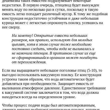
дешевизна таких емкостей подразумевает некоторые
недостатки. В первую очередь, птицевод будет вынужден
менять воду по несколько раз в сутки, поскольку в такую
емкость легко попадает различный мусор. К тому же подобная
конструкция недостаточно устойчивая и даже небольшая
курица может с легкостью опрокинуть поилку, усевшись на
нее сверху.
На заметку! Открытые емкости небольших
размеров, как правило, используют для молодых
цыплят, хотя в этом случае тоже необходимо
постоянно следить, чтобы вода не выливалась и
не намочила птенцов. В противном случае их еще
не сформировавшийся организм может погибнуть
от переохлаждения.
Если вы выращиваете небольшое поголовье птиц (5-10), то
выгодно использовать вакуумную поилку. Ее конструкция
устроена таким образом, что вода автоматически будет
добавляться при необходимости. Защищает емкость от
выливания атмосферное давление. Единственное требование
к вакуумной системе заключается в том, что вода должна
находиться всегда на определенном уровне.
Чтобы процесс подачи воды был автоматизированным,
дачники нередко выбирают ниппельные поилки, которые