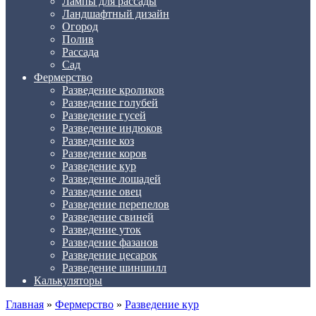
Лампы для рассады
Ландшафтный дизайн
Огород
Полив
Рассада
Сад
Фермерство
Разведение кроликов
Разведение голубей
Разведение гусей
Разведение индюков
Разведение коз
Разведение коров
Разведение кур
Разведение лошадей
Разведение овец
Разведение перепелов
Разведение свиней
Разведение уток
Разведение фазанов
Разведение цесарок
Разведение шиншилл
Калькуляторы
Главная
»
Фермерство
»
Разведение кур