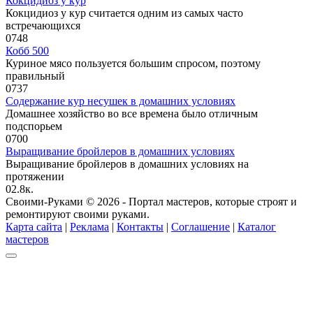
Кокцидиоз у кур
Кокцидиоз у кур считается одним из самых часто
встречающихся
0
748
Кобб 500
Куриное мясо пользуется большим спросом, поэтому
правильный
0
737
Содержание кур несушек в домашних условиях
Домашнее хозяйство во все времена было отличным
подспорьем
0
700
Выращивание бройлеров в домашних условиях
Выращивание бройлеров в домашних условиях на
протяжении
0
2.8к.
Своими-Руками © 2026 - Портал мастеров, которые строят и
ремонтируют своими руками.
Карта сайта
|
Реклама
|
Контакты
|
Соглашение
|
Каталог
мастеров