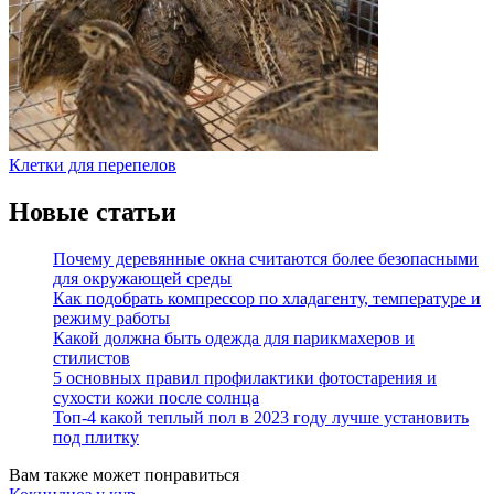
Клетки для перепелов
Новые статьи
Почему деревянные окна считаются более безопасными
для окружающей среды
Как подобрать компрессор по хладагенту, температуре и
режиму работы
Какой должна быть одежда для парикмахеров и
стилистов
5 основных правил профилактики фотостарения и
сухости кожи после солнца
Топ-4 какой теплый пол в 2023 году лучше установить
под плитку
Вам также может понравиться