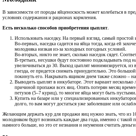
В зависимости от породы яйценоскость может колебаться в пре
условиях содержания и рационах кормления.
Есть несколько способов приобретения цыплят
.
Использовать наседку. На первый взгляд, самый простой 
Во-первых, наседка садится на яйца тогда, когда ей захоч
молодняка низкая из-за холодных погодных условий.
Во-вторых, никто не знает, сколько наседок сядет. Соот
В-третьих, несушки будут постоянно подкладывать под нас
увеличиваться до 30. Выход цыплят минимизируется, из в
гнезда, ее придется снимать принудительно. Это большой 
покинуть его. Накрывать ящиком днем также сложно – на
Выводить цыплят в инкубаторе. Этот вариант несколько лу
причиной пропажи всех яиц. Опять потерян месяц времен
петухов (5–7 куриц), то многие яйца могут быть пустыми
Купить на базаре или у специализированных инкубаторов
долго, то вам могут достаться уже заболевшие или осла
Желающим держать кур для продажи яиц нужно знать, что из 10
молодняком будут возникать каждые два года, именно с такой 
намного больше, но это от незнания и неумения считать деньги