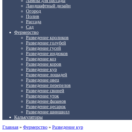
Лампы для рассады
Ландшафтный дизайн
Огород
Полив
Рассада
Сад
Фермерство
Разведение кроликов
Разведение голубей
Разведение гусей
Разведение индюков
Разведение коз
Разведение коров
Разведение кур
Разведение лошадей
Разведение овец
Разведение перепелов
Разведение свиней
Разведение уток
Разведение фазанов
Разведение цесарок
Разведение шиншилл
Калькуляторы
Главная
»
Фермерство
»
Разведение кур