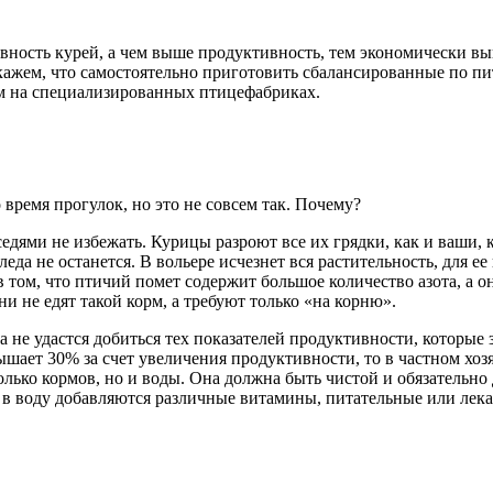
ивность курей, а чем выше продуктивность, тем экономически в
скажем, что самостоятельно приготовить сбалансированные по п
м на специализированных птицефабриках.
 время прогулок, но это не совсем так. Почему?
седями не избежать. Курицы разроют все их грядки, как и ваши, к
леда не останется. В вольере исчезнет вся растительность, для 
в том, что птичий помет содержит большое количество азота, а о
и не едят такой корм, а требуют только «на корню».
 не удастся добиться тех показателей продуктивности, которые
шает 30% за счет увеличения продуктивности, то в частном хоз
олько кормов, но и воды. Она должна быть чистой и обязательн
в воду добавляются различные витамины, питательные или лека