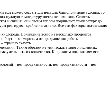
ени еще можно создать для несушек благоприятные условия, то
 них нужную температуру почти невозможно. Ставить
 скот и свиньи, они своим теплом поднимают температуру до
куры реагируют крайне негативно. Все эти факторы значительно
 кислорода. Понижение всего на несколько процентов
гибнут не от мороза, а от прекращения работы
– страшно сказать.
содержания. Таким образом не уничтожить многочисленных
емя уменьшить их количество. К прежним показателям все
 условий – нет продуктивности, нет продуктивности – нет