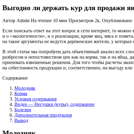
Выгодно ли держать кур для продажи я
Автор
Admin
На чтение
10 мин
Просмотров
2к.
Опубликовано
Если поискать ответ на этот вопрос в сети интернет, то мож
и о «экологичности», и о реализации, кроме яиц, мяса и поме
на такие аргументы не ведутся деревенские жители, у которых
В этой статье мы попробуем дать объективный анализ всех сл
разбросом и непостоянством цен как на корма, так и на яйца, 
принимать взвешенные решения. Для того чтобы расчеты экон
на себестоимость продукции и, соответственно, на выгоду или
Содержание
Молодняк
Корма
Условия содержания
Видео — Несушки (куры), содержание
Болезни
Дополнительная продукция
Вывод
Молодняк