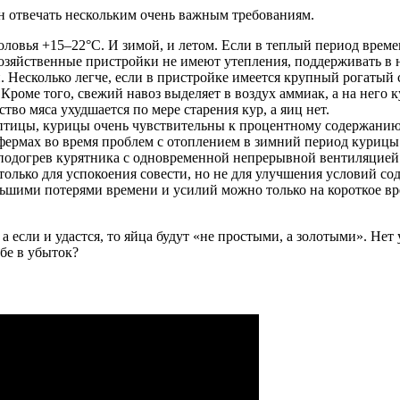
н отвечать нескольким очень важным требованиям.
оловья +15–22°С. И зимой, и летом. Если в теплый период врем
 хозяйственные пристройки не имеют утепления, поддерживать в
. Несколько легче, если в пристройке имеется крупный рогатый
Кроме того, свежий навоз выделяет в воздух аммиак, а на него 
тво мяса ухудшается по мере старения кур, а яиц нет.
е птицы, курицы очень чувствительны к процентному содержанию
ермах во время проблем с отоплением в зимний период курицы 
подогрев курятника с одновременной непрерывной вентиляцией 
я только для успокоения совести, но не для улучшения условий 
льшими потерями времени и усилий можно только на короткое вр
а если и удастся, то яйца будут «не простыми, а золотыми». Нет
ебе в убыток?