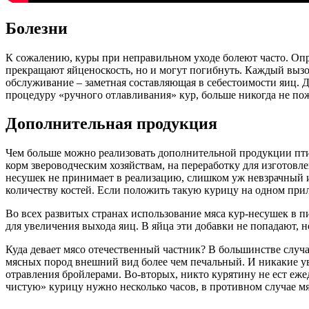
Болезни
К сожалению, куры при неправильном уходе болеют часто. Опр
прекращают яйценоскость, но и могут погибнуть. Каждый вызов
обслуживание – заметная составляющая в себестоимости яиц. 
процедуру «ручного отлавливания» кур, больше никогда не пож
Дополнительная продукция
Чем больше можно реализовать дополнительной продукции пти
корм звероводческим хозяйствам, на переработку для изгото
несушек не принимает в реализацию, слишком уж невзрачный и 
количеству костей. Если положить такую курицу на одном прил
Во всех развитых странах использование мяса кур-несушек в п
для увеличения выхода яиц. В яйца эти добавки не попадают, н
Куда девает мясо отечественный частник? В большинстве случа
мясных пород внешний вид более чем печальный. И никакие уве
отравления бройлерами. Во-вторых, никто курятину не ест еже
чистую» курицу нужно несколько часов, в противном случае мя