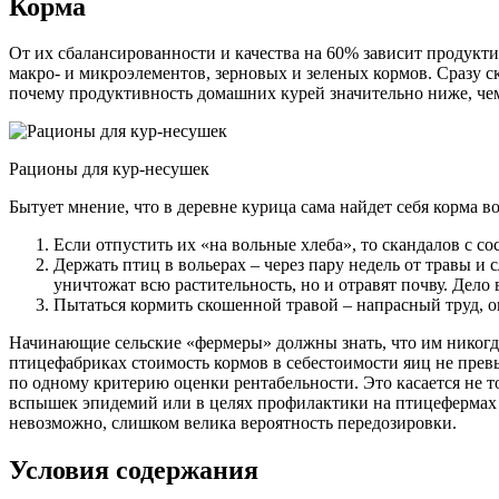
Корма
От их сбалансированности и качества на 60% зависит продукт
макро- и микроэлементов, зерновых и зеленых кормов. Сразу 
почему продуктивность домашних курей значительно ниже, че
Рационы для кур-несушек
Бытует мнение, что в деревне курица сама найдет себя корма во
Если отпустить их «на вольные хлеба», то скандалов с со
Держать птиц в вольерах – через пару недель от травы и с
уничтожат всю растительность, но и отравят почву. Дело 
Пытаться кормить скошенной травой – напрасный труд, он
Начинающие сельские «фермеры» должны знать, что им никогда
птицефабриках стоимость кормов в себестоимости яиц не превы
по одному критерию оценки рентабельности. Это касается не т
вспышек эпидемий или в целях профилактики на птицефермах 
невозможно, слишком велика вероятность передозировки.
Условия содержания