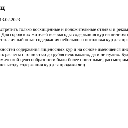
иц
13.02.2023
но встретить только восхищенные и положительные отзывы и рек
та. Для городских жителей все выгоды содержания кур на личном
 есть личный опыт содержания небольшого поголовья кур для пр
ожностей содержания яйценосных кур и на основе имеющейся ин
дать расчеты с точностью до рубля невозможно, да и не нужно. Б
омической целесообразности были более понятными, рассмотри
 невыгоду содержания кур для продажи яиц.