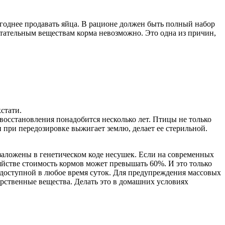
ыгоднее продавать яйца. В рационе должен быть полный набор
итательным веществам корма невозможно. Это одна из причин,
стати.
ее восстановления понадобится несколько лет. Птицы не только
н при передозировке выжигает землю, делает ее стерильной.
 заложены в генетическом коде несушек. Если на современных
яйстве стоимость кормов может превышать 60%. И это только
о доступной в любое время суток. Для предупреждения массовых
рственные вещества. Делать это в домашних условиях