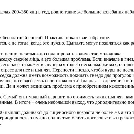
делах 200–350 яиц в год, ровно такие же большие колебания на
и бесплатный способ. Практика показывает обратное.
ется, а не тогда, когда это нужно. Цыплята могут появляться как
ветственно, невозможно спланировать количество молодняка.
едку свежие яйца, а это большая проблема. Если вначале в гнез
сего насеста может вылупиться только несколько живых, остальн
стресс для нее и цыплят. Перенести гнездо, чтобы куры не несл
седка должна иметь возможность покидать гнездо для прогулок 
чше, но и здесь есть свои сложности. Главная – в деревне часто 
и. Да и может возникать проблема с приобретением качественны
.
. Самый оптимальный вариант, но стоимость таких цыплят намн
бленные. В итоге – очень небольшой выход, что дополнительно п
0 цыплят доживают до яйценосного возраста не более 70, а это 
периодичностью нужно полностью менять поголовье из-за резког
.