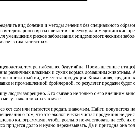
еделить вид болезни и методы лечения без специального образ
 ветеринарного врача влетает в копеечку, да и медицинские пре
Для уменьшения рисков заболевания эпидемиологическими забол
елает этим заниматься.
цеводства, тем рентабельнее будут яйца. Промышленные птицеф
вления различных влажных и сухих кормов домашним животным. 
неаппетитный вид имеет эта продукция. Кожа синяя, грудинная 
авке и промышленной бройлерной, то результат продажи будет о
ищу людям запрещено. Это связано не только с его внешним вид
о могут накапливаться в мясе.
ев ест сам или пытается продать знакомым. Найти покупателя на
щевания о том, что это экологически чистая продукция не дейс
дневно килограммами, чтобы реально почувствовать на себе их о
со придется долго и нудно пережевывать. Да и пригодна она толь