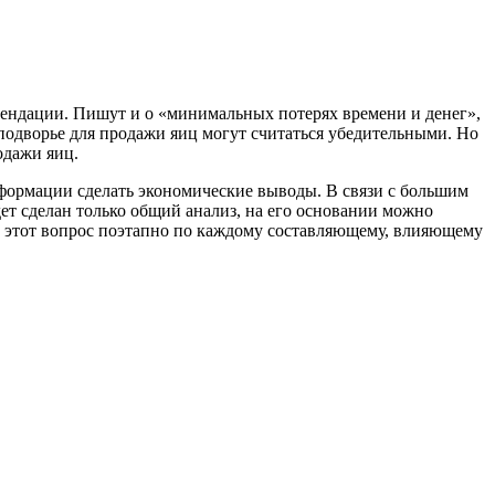
омендации. Пишут и о «минимальных потерях времени и денег»,
 подворье для продажи яиц могут считаться убедительными. Но
одажи яиц.
формации сделать экономические выводы. В связи с большим
удет сделан только общий анализ, на его основании можно
м этот вопрос поэтапно по каждому составляющему, влияющему