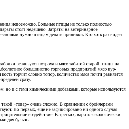
ования невозможно. Больные птицы не только полностью
параты стоят недешево. Затраты на ветеринарное
еваниями нужно птицам делать прививки. Кто хоть раз видел
абрики реализуют потроха и мясо забитой старой птицы на
Абсолютное большинство торговых предприятий мясо кур-
кость торчит словно топор, количество мяса почти равняется
пределен сразу.
ом, но и с теми химическими добавками, которые используются
 такой «товар» очень сложно. В сравнении с бройлерами
твуют. Во-первых, еще не зафиксировано ни одного случая
трицательное воздействие. В-третьих, варить «экологически
ко для бульона.