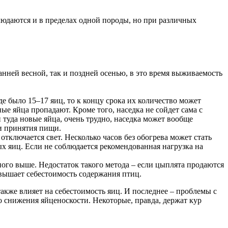
блюдаются и в пределах одной породы, но при различных
 ранней весной, так и поздней осенью, в это время выживаемость
де было 15–17 яиц, то к концу срока их количество может
ые яйца пропадают. Кроме того, наседка не сойдет сама с
и туда новые яйца, очень трудно, наседка может вообще
и принятия пищи.
отключается свет. Несколько часов без обогрева может стать
х яиц. Если не соблюдается рекомендованная нагрузка на
ого выше. Недостаток такого метода – если цыплята продаются
овышает себестоимость содержания птиц.
также влияет на себестоимость яиц. И последнее – проблемы с
о снижения яйценоскости. Некоторые, правда, держат кур