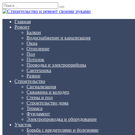
Перейти
Search
к
for:
содержанию
Главная
Ремонт
Балкон
Водоснабжение и канализация
Окна
Отопление
Пол
Потолок
Проводка и электроприборы
Сантехника
Разное
Строительство
Сигнализация
Скважина и колодец
Стены и пол
Строительство дома
Терраса
Фундамент
Электропроводка и оборудование
Участок
Борьба с вредителями и болезнями