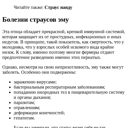
Читайте также:
Страус нанду
Болезни страусов эму
Эта птица обладает прекрасной, крепкой иммунной системой,
которая защищает их от простудных, инфекционных и иных
недугов. В принципе, такой показатель, как смертность, что у
молодняка, что у взрослых особей искомого вида крайне
низок. К слову, именно поэтому многие фермеры отдают
предпочтение разведению именно этих пернатых.
Однако, несмотря на свою неприхотливость, эму также могут
заболеть. Особенно они подвержены:
заражению вирусами;
бактериальным респираторным заболеваниям;
попаданию инородных тел в пищеварительную систему
и органы дыхания;
паразитам;
отравлениям;
деформации конечностей;
гепатитам.
Если вы заметили, что статус ведет себя не так,