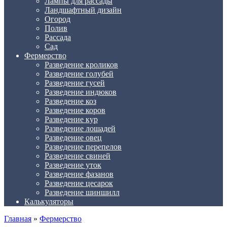
Лампы для рассады
Ландшафтный дизайн
Огород
Полив
Рассада
Сад
Фермерство
Разведение кроликов
Разведение голубей
Разведение гусей
Разведение индюков
Разведение коз
Разведение коров
Разведение кур
Разведение лошадей
Разведение овец
Разведение перепелов
Разведение свиней
Разведение уток
Разведение фазанов
Разведение цесарок
Разведение шиншилл
Калькуляторы
Главная
»
Фермерство