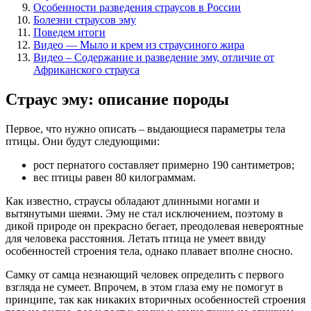
Особенности разведения страусов в России
Болезни страусов эму
Поведем итоги
Видео — Мыло и крем из страусиного жира
Видео – Содержание и разведение эму, отличие от
Африканского страуса
Страус эму: описание породы
Первое, что нужно описать – выдающиеся параметры тела
птицы. Они будут следующими:
рост пернатого составляет примерно 190 сантиметров;
вес птицы равен 80 килограммам.
Как известно, страусы обладают длинными ногами и
вытянутыми шеями. Эму не стал исключением, поэтому в
дикой природе он прекрасно бегает, преодолевая невероятные
для человека расстояния. Летать птица не умеет ввиду
особенностей строения тела, однако плавает вполне сносно.
Самку от самца незнающий человек определить с первого
взгляда не сумеет. Впрочем, в этом глаза ему не помогут в
принципе, так как никаких вторичных особенностей строения