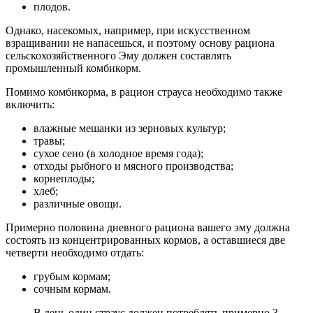
плодов.
Однако, насекомых, например, при искусственном
взращивании не напасешься, и поэтому основу рациона
сельскохозяйственного Эму должен составлять
промышленный комбикорм.
Помимо комбикорма, в рацион страуса необходимо также
включить:
влажные мешанки из зерновых культур;
травы;
сухое сено (в холодное время года);
отходы рыбного и мясного производства;
корнеплоды;
хлеб;
различные овощи.
Примерно половина дневного рациона вашего эму должна
состоять из концентрированных кормов, а оставшиеся две
четверти необходимо отдать:
грубым кормам;
сочным кормам.
В день один страус должен потреблять примерно 3