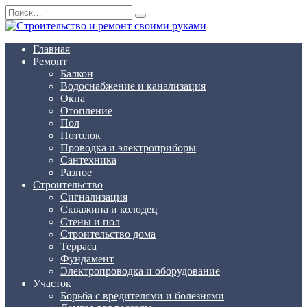
Перейти
Search
к
for:
содержанию
Главная
Ремонт
Балкон
Водоснабжение и канализация
Окна
Отопление
Пол
Потолок
Проводка и электроприборы
Сантехника
Разное
Строительство
Сигнализация
Скважина и колодец
Стены и пол
Строительство дома
Терраса
Фундамент
Электропроводка и оборудование
Участок
Борьба с вредителями и болезнями