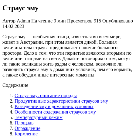
Страус эму
Автор
Admin
На чтение
9 мин
Просмотров
915
Опубликовано
14.02.2023
Страус эму — необычная птица, известная во всем мире,
живет в Австралии, при этом является дикой. Большая
величина тела страуса предполагает наличие большого
простора. Дело в том, что эти пернатые являются вторыми по
величине птицами на свете. Давайте поговорим о том, могут
ли такие великаны жить рядом с человеком, возможно ли
разводить страуса эму в домашних условиях, чем его кормить,
а также обсудим иные интересные моменты.
Содержание
Страус эму: описание породы
Продуктивные характеристики страусов эму
Разведение эму в домашних условиях
Особенности содержания страусов эму
Температурный режим
Площадь
Ограждение
Кормление