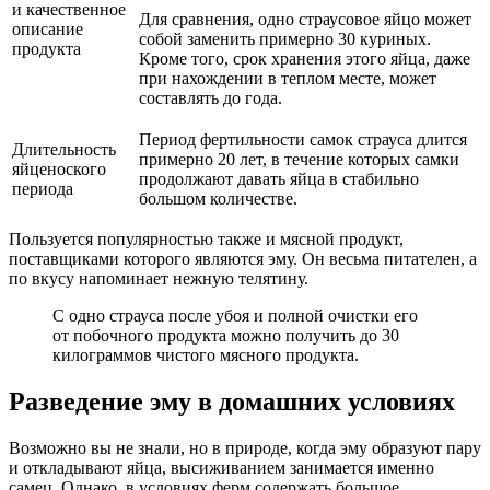
и качественное
Для сравнения, одно страусовое яйцо может
описание
собой заменить примерно 30 куриных.
продукта
Кроме того, срок хранения этого яйца, даже
при нахождении в теплом месте, может
составлять до года.
Период фертильности самок страуса длится
Длительность
примерно 20 лет, в течение которых самки
яйценоского
продолжают давать яйца в стабильно
периода
большом количестве.
Пользуется популярностью также и мясной продукт,
поставщиками которого являются эму. Он весьма питателен, а
по вкусу напоминает нежную телятину.
С одно страуса после убоя и полной очистки его
от побочного продукта можно получить до 30
килограммов чистого мясного продукта.
Разведение эму в домашних условиях
Возможно вы не знали, но в природе, когда эму образуют пару
и откладывают яйца, высиживанием занимается именно
самец. Однако, в условиях ферм содержать большое