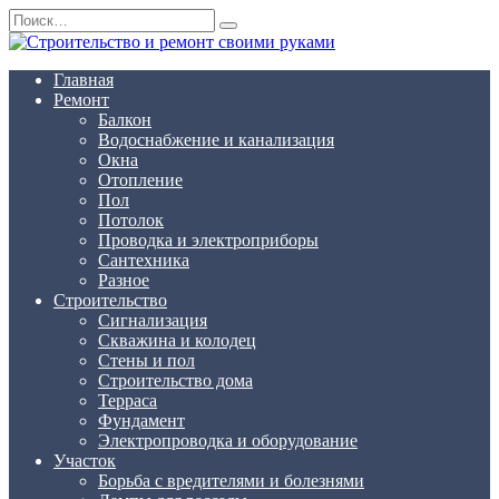
Перейти
Search
к
for:
содержанию
Главная
Ремонт
Балкон
Водоснабжение и канализация
Окна
Отопление
Пол
Потолок
Проводка и электроприборы
Сантехника
Разное
Строительство
Сигнализация
Скважина и колодец
Стены и пол
Строительство дома
Терраса
Фундамент
Электропроводка и оборудование
Участок
Борьба с вредителями и болезнями