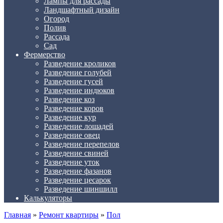
Лампы для рассады
Ландшафтный дизайн
Огород
Полив
Рассада
Сад
Фермерство
Разведение кроликов
Разведение голубей
Разведение гусей
Разведение индюков
Разведение коз
Разведение коров
Разведение кур
Разведение лошадей
Разведение овец
Разведение перепелов
Разведение свиней
Разведение уток
Разведение фазанов
Разведение цесарок
Разведение шиншилл
Калькуляторы
Главная
»
Ремонт квартиры
»
Пол