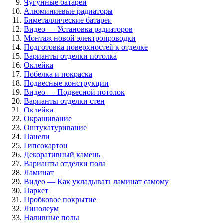
Чугунные батареи
Алюминиевые радиаторы
Биметаллические батареи
Видео — Установка радиаторов
Монтаж новой электропроводки
Подготовка поверхностей к отделке
Варианты отделки потолка
Оклейка
Побелка и покраска
Подвесные конструкции
Видео — Подвесной потолок
Варианты отделки стен
Оклейка
Окрашивание
Оштукатуривание
Панели
Гипсокартон
Декоративный камень
Варианты отделки пола
Ламинат
Видео — Как укладывать ламинат самому
Паркет
Пробковое покрытие
Линолеум
Наливные полы