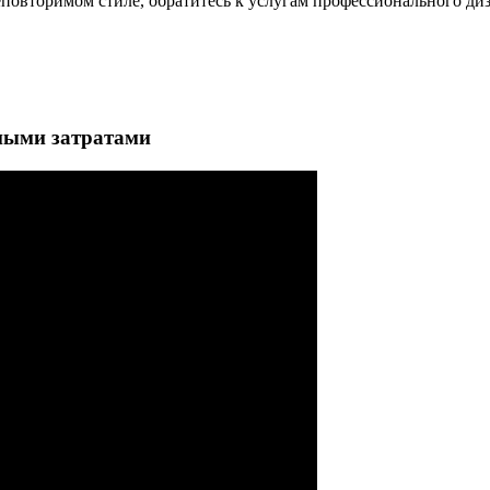
овторимом стиле, обратитесь к услугам профессионального дизай
ными затратами