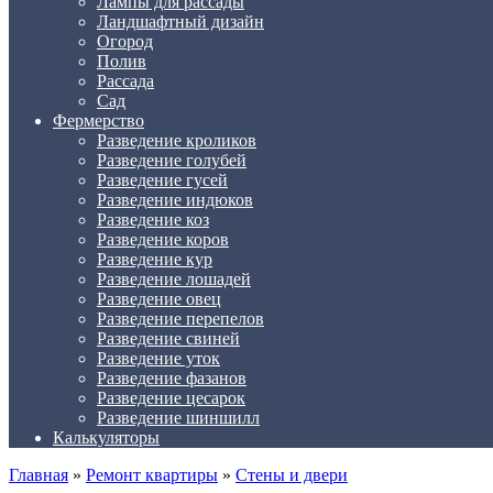
Лампы для рассады
Ландшафтный дизайн
Огород
Полив
Рассада
Сад
Фермерство
Разведение кроликов
Разведение голубей
Разведение гусей
Разведение индюков
Разведение коз
Разведение коров
Разведение кур
Разведение лошадей
Разведение овец
Разведение перепелов
Разведение свиней
Разведение уток
Разведение фазанов
Разведение цесарок
Разведение шиншилл
Калькуляторы
Главная
»
Ремонт квартиры
»
Стены и двери