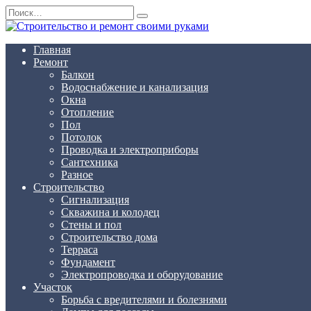
Перейти
Search
к
for:
содержанию
Главная
Ремонт
Балкон
Водоснабжение и канализация
Окна
Отопление
Пол
Потолок
Проводка и электроприборы
Сантехника
Разное
Строительство
Сигнализация
Скважина и колодец
Стены и пол
Строительство дома
Терраса
Фундамент
Электропроводка и оборудование
Участок
Борьба с вредителями и болезнями