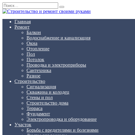
Перейти
Search
к
for:
содержанию
Главная
Ремонт
Балкон
Водоснабжение и канализация
Окна
Отопление
Пол
Потолок
Проводка и электроприборы
Сантехника
Разное
Строительство
Сигнализация
Скважина и колодец
Стены и пол
Строительство дома
Терраса
Фундамент
Электропроводка и оборудование
Участок
Борьба с вредителями и болезнями