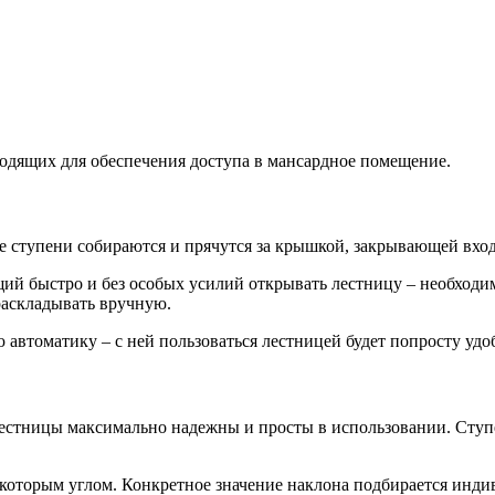
одящих для обеспечения доступа в мансардное помещение.
е ступени собираются и прячутся за крышкой, закрывающей вход
й быстро и без особых усилий открывать лестницу – необходим
раскладывать вручную.
автоматику – с ней пользоваться лестницей будет попросту удоб
естницы максимально надежны и просты в использовании. Ступе
торым углом. Конкретное значение наклона подбирается индив