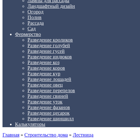
Лампы для рассады
Ландшафтный дизайн
Огород
Полив
Рассада
Сад
Фермерство
Разведение кроликов
Разведение голубей
Разведение гусей
Разведение индюков
Разведение коз
Разведение коров
Разведение кур
Разведение лошадей
Разведение овец
Разведение перепелов
Разведение свиней
Разведение уток
Разведение фазанов
Разведение цесарок
Разведение шиншилл
Калькуляторы
Главная
»
Строительство дома
»
Лестница