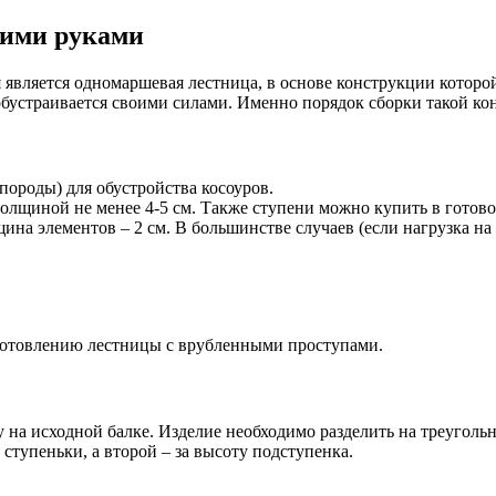
оими руками
является одномаршевая лестница, в основе конструкции которой
 обустраивается своими силами. Именно порядок сборки такой ко
породы) для обустройства косоуров.
лщиной не менее 4-5 см. Также ступени можно купить в готовом 
на элементов – 2 см. В большинстве случаев (если нагрузка на
готовлению лестницы с врубленными проступами.
у на исходной балке. Изделие необходимо разделить на треуголь
 ступеньки, а второй – за высоту подступенка.