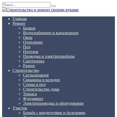
Перейти
Search
к
for:
содержанию
Главная
Ремонт
Балкон
Водоснабжение и канализация
Окна
Отопление
Пол
Потолок
Проводка и электроприборы
Сантехника
Разное
Строительство
Сигнализация
Скважина и колодец
Стены и пол
Строительство дома
Терраса
Фундамент
Электропроводка и оборудование
Участок
Борьба с вредителями и болезнями