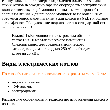
Ввиду повышенного энергопотреблени
я (более 4 кВт) для
таких котлов необходимо заранее оборудовать электрический
ввод соответствующей мощности, иначе может произойти
авария на линии. Для приборов мощностью не более 6 кВт
требуется однофазное питание, а для котлов на 6 кВт и больше
– трехфазное. Оборудование подключается к стандартной сети
мощностью 220 В.
Важно! 1 кВт мощности электрокотла обычно
хватает на 10 м² отапливаемого помещения.
Следовательно, для среднестатистиче
ского
загородного дома площадью 250 м² необходим
котел на 25 кВт.
Виды электрических котлов
По способу нагрева теплоносителя электрокотлы могут быть:
индукционными;
ТЭНовыми;
электродными.
Рассмотрим особенности и технологию изготовления каждого
из типов.