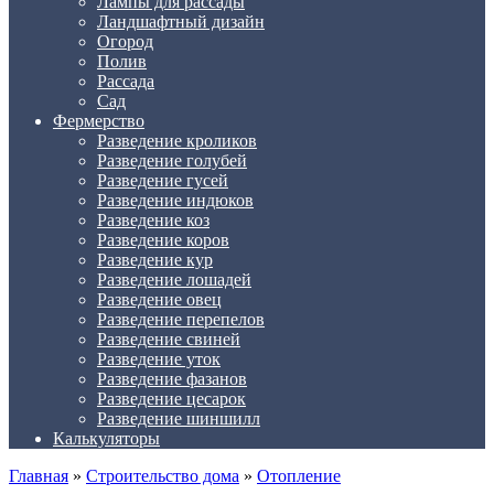
Лампы для рассады
Ландшафтный дизайн
Огород
Полив
Рассада
Сад
Фермерство
Разведение кроликов
Разведение голубей
Разведение гусей
Разведение индюков
Разведение коз
Разведение коров
Разведение кур
Разведение лошадей
Разведение овец
Разведение перепелов
Разведение свиней
Разведение уток
Разведение фазанов
Разведение цесарок
Разведение шиншилл
Калькуляторы
Главная
»
Строительство дома
»
Отопление