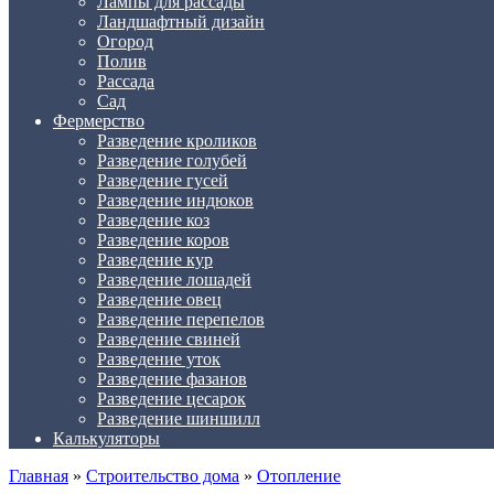
Лампы для рассады
Ландшафтный дизайн
Огород
Полив
Рассада
Сад
Фермерство
Разведение кроликов
Разведение голубей
Разведение гусей
Разведение индюков
Разведение коз
Разведение коров
Разведение кур
Разведение лошадей
Разведение овец
Разведение перепелов
Разведение свиней
Разведение уток
Разведение фазанов
Разведение цесарок
Разведение шиншилл
Калькуляторы
Главная
»
Строительство дома
»
Отопление