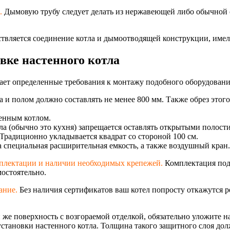
.
Дымовую трубу следует делать из нержавеющей либо обычной ст
ествляется соединение котла и дымоотводящей конструкции, имел
вке настенного котла
ает определенные требования к монтажу подобного оборудовани
 и полом должно составлять не менее 800 мм. Также обрез этог
тенным котлом.
а (обычно это кухня) запрещается оставлять открытыми полости
Традиционно укладывается квадрат со стороной 100 см.
 специальная расширительная емкость, а также воздушный кран.
омплектации и наличии необходимых крепежей.
Комплектация подр
остоятельно.
ание.
Без наличия сертификатов ваш котел попросту откажутся р
и же поверхность с возгораемой отделкой, обязательно уложите 
становки настенного котла. Толщина такого защитного слоя дол