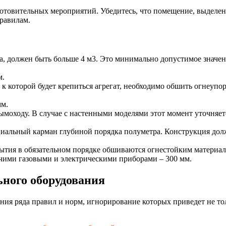
отовительных мероприятий. Убедитесь, что помещение, выделенн
равилам.
а, должен быть больше 4 м3. Это минимально допустимое значен
м.
 к которой будет крепиться агрегат, необходимо обшить огнеуп
мм.
ымоходу. В случае с настенными моделями этот момент уточняет
циальный карман глубиной порядка полуметра. Конструкция дол
ытия в обязательном порядке обшиваются огнестойким материал
чими газовыми и электрическими приборами – 300 мм.
ьного оборудования
ия ряда правил и норм, игнорирование которых приведет не то