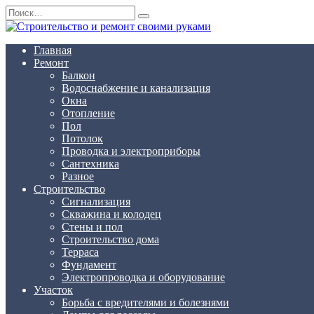
Перейти
Search
к
for:
содержанию
Главная
Ремонт
Балкон
Водоснабжение и канализация
Окна
Отопление
Пол
Потолок
Проводка и электроприборы
Сантехника
Разное
Строительство
Сигнализация
Скважина и колодец
Стены и пол
Строительство дома
Терраса
Фундамент
Электропроводка и оборудование
Участок
Борьба с вредителями и болезнями