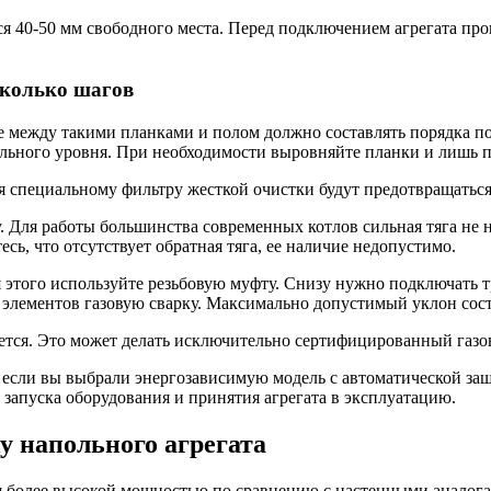
 40-50 мм свободного места. Перед подключением агрегата проп
сколько шагов
е между такими планками и полом должно составлять порядка по
льного уровня. При необходимости выровняйте планки и лишь по
я специальному фильтру жесткой очистки будут предотвращаться
 Для работы большинства современных котлов сильная тяга не ну
ь, что отсутствует обратная тяга, ее наличие недопустимо.
этого используйте резьбовую муфту. Снизу нужно подключать тр
 элементов газовую сварку. Максимально допустимый уклон соста
ается. Это может делать исключительно сертифицированны
й газ
 если вы выбрали энергозависимую модель с автоматической защи
 запуска оборудования и принятия агрегата в эксплуатацию.
у напольного агрегата
ся более высокой мощностью по сравнению с настенными аналог