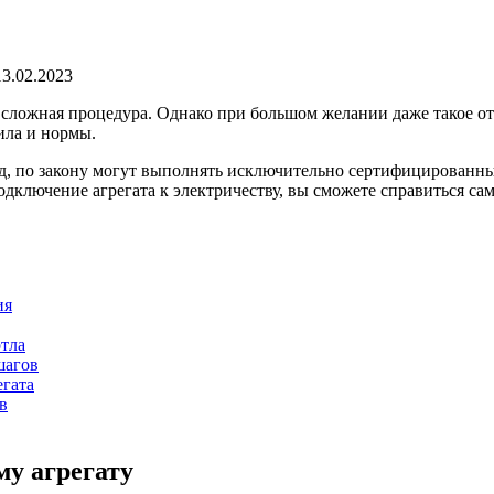
13.02.2023
но сложная процедура. Однако при большом желании даже такое 
ила и нормы.
од, по закону могут выполнять исключительно сертифицированн
одключение агрегата к электричеству, вы сможете справиться са
ия
отла
шагов
егата
в
му агрегату