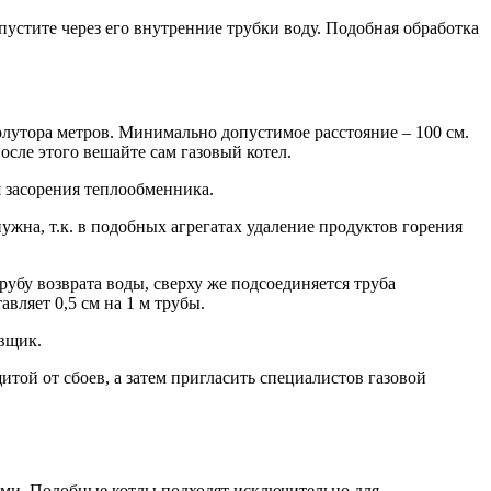
устите через его внутренние трубки воду. Подобная обработка
лутора метров. Минимально допустимое расстояние – 100 см.
сле этого вешайте сам газовый котел.
 засорения теплообменника.
жна, т.к. в подобных агрегатах удаление продуктов горения
убу возврата воды, сверху же подсоединяется труба
вляет 0,5 см на 1 м трубы.
овщик.
той от сбоев, а затем пригласить специалистов газовой
ами. Подобные котлы подходят исключительно для