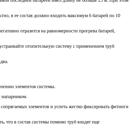
мой последней батареей имел длину не больше 25 м. При этом
тно, в ее состав должно входить максимум 6 батарей по 10
егативно отразится на равномерности прогрева батарей,
бустраивайте отопительную систему с применением труб
два.
инению элементов системы.
с напарником.
 сопрягаемых элементов и успеть жестко фиксировать фитинги
, что в состав системы помимо труб входят еще