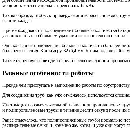
Для обеспечения необходимой производительности системы от
мощность котла не должна превышать 12 кВт.
Таким образом, чтобы, к примеру, отопительная система с труб
секций каждая.
При необходимости подсоединения большего количества батарей
установленных на большем удалении от отопительного котла.
Однако если от подключения большего количества батарей либ
большего сечения. К примеру, 32х5,4 мм. К ним подключайте 
Также существует еще один вариант решения данной проблемы 
Важные особенности работы
Прежде чем приступать к выполнению работы по обустройству
Для соединения труб, как уже отмечалось, используется специ
Инструкция по самостоятельной пайке полипропиленовых труб 
и полипропиленовые трубы в течение десяти секунд после их 
Ранее отмечалось, что полипропиленовые трубы нормально пер
расширительные бачки и, конечно же, котел, и уже они могут 