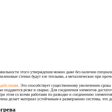
авильности этого утверждения можно даже без наличия специал
иленовые стенки будут еле теплыми, а металлические при прочи
здействиям.
Это способствует существенному увеличению срока
 поддаются резке и сварки. Для соединения элементов достато
ри этом со всеми работами по разводке и соединению элементо
ена делает материал устойчивым к размерзанию системы, что д
огрева