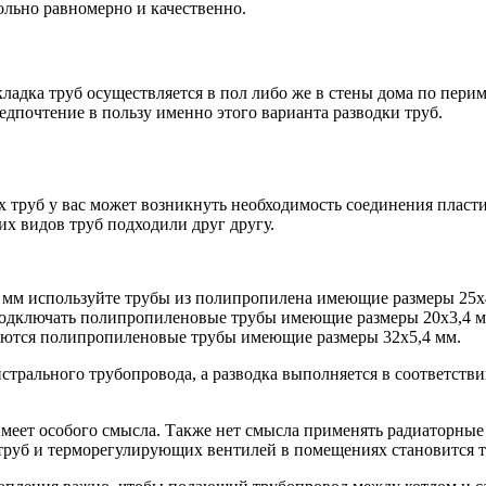
ольно равномерно и качественно.
адка труб осуществляется в пол либо же в стены дома по перим
дпочтение в пользу именно этого варианта разводки труб.
х труб у вас может возникнуть необходимость соединения пласт
х видов труб подходили друг другу.
 мм используйте трубы из полипропилена имеющие размеры 25х
 подключать полипропиленовые трубы имеющие размеры 20х3,4 м
няются полипропиленовые трубы имеющие размеры 32х5,4 мм.
истрального трубопровода, а разводка выполняется в соответств
меет особого смысла. Также нет смысла применять радиаторные
руб и терморегулирующих вентилей в помещениях становится те