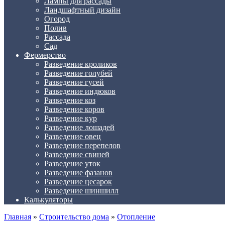
Лампы для рассады
Ландшафтный дизайн
Огород
Полив
Рассада
Сад
Фермерство
Разведение кроликов
Разведение голубей
Разведение гусей
Разведение индюков
Разведение коз
Разведение коров
Разведение кур
Разведение лошадей
Разведение овец
Разведение перепелов
Разведение свиней
Разведение уток
Разведение фазанов
Разведение цесарок
Разведение шиншилл
Калькуляторы
Главная
»
Строительство дома
»
Отопление