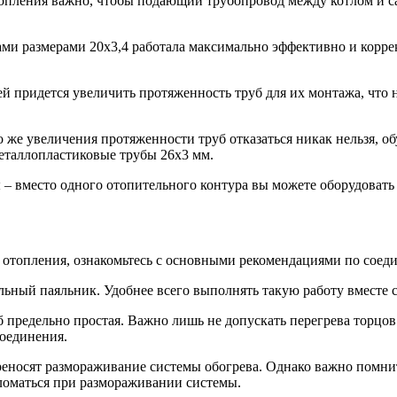
опления важно, чтобы подающий трубопровод между котлом и са
ами размерами 20х3,4 работала максимально эффективно и коррек
 придется увеличить протяженность труб для их монтажа, что н
о же увеличения протяженности труб отказаться никак нельзя, о
металлопластиковые трубы 26х3 мм.
– вместо одного отопительного контура вы можете оборудовать 
 отопления, ознакомьтесь с основными рекомендациями по соед
альный паяльник. Удобнее всего выполнять такую работу вместе 
предельно простая. Важно лишь не допускать перегрева торцов
соединения.
еносят размораживание системы обогрева. Однако важно помнить
сломаться при размораживании системы.