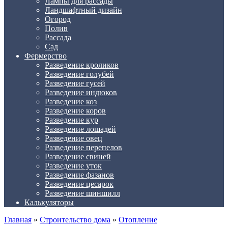
Лампы для рассады
Ландшафтный дизайн
Огород
Полив
Рассада
Сад
Фермерство
Разведение кроликов
Разведение голубей
Разведение гусей
Разведение индюков
Разведение коз
Разведение коров
Разведение кур
Разведение лошадей
Разведение овец
Разведение перепелов
Разведение свиней
Разведение уток
Разведение фазанов
Разведение цесарок
Разведение шиншилл
Калькуляторы
Главная
»
Строительство дома
»
Отопление