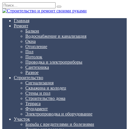
Перейти
Search
к
for:
содержанию
Главная
Ремонт
Балкон
Водоснабжение и канализация
Окна
Отопление
Пол
Потолок
Проводка и электроприборы
Сантехника
Разное
Строительство
Сигнализация
Скважина и колодец
Стены и пол
Строительство дома
Терраса
Фундамент
Электропроводка и оборудование
Участок
Борьба с вредителями и болезнями