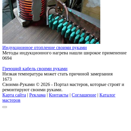
Индукционное отопление своими руками
Методы индукционного нагрева нашли широкое применение
0
694
Греющий кабель своими руками
Низкая температура может стать причиной замерзания
1
673
Своими-Руками © 2026 - Портал мастеров, которые строят и
ремонтируют своими руками.
Карта сайта
|
Реклама
|
Контакты
|
Соглашение
|
Каталог
мастеров