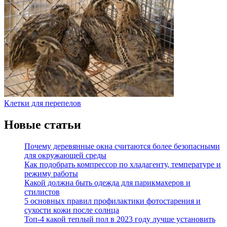
Клетки для перепелов
Новые статьи
Почему деревянные окна считаются более безопасными
для окружающей среды
Как подобрать компрессор по хладагенту, температуре и
режиму работы
Какой должна быть одежда для парикмахеров и
стилистов
5 основных правил профилактики фотостарения и
сухости кожи после солнца
Топ-4 какой теплый пол в 2023 году лучше установить