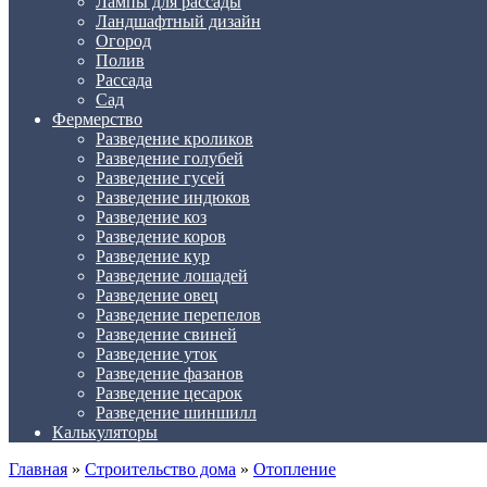
Лампы для рассады
Ландшафтный дизайн
Огород
Полив
Рассада
Сад
Фермерство
Разведение кроликов
Разведение голубей
Разведение гусей
Разведение индюков
Разведение коз
Разведение коров
Разведение кур
Разведение лошадей
Разведение овец
Разведение перепелов
Разведение свиней
Разведение уток
Разведение фазанов
Разведение цесарок
Разведение шиншилл
Калькуляторы
Главная
»
Строительство дома
»
Отопление