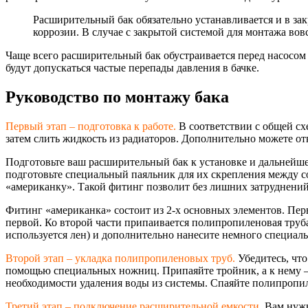
Расширительный бак обязательно устанавливается и в закр
коррозии. В случае с закрытой системой для монтажа вов
Чаще всего расширительный бак обустраивается перед насосом 
будут допускаться частые перепады давления в бачке.
Руководство по монтажу бака
Первый этап – подготовка к работе.
В соответствии с общей схе
затем слить жидкость из радиаторов. Дополнительно можете от
Подготовьте ваш расширительный бак к установке и дальнейше
подготовьте специальный паяльник для их скрепления между со
«американку». Такой фитинг позволит без лишних затруднений
Фитинг «американка» состоит из 2-х основных элементов. Пер
первой. Ко второй части припаивается полипропиленовая труб
используется лен) и дополнительно нанесите немного специал
Второй этап – укладка полипропиленовых труб.
Убедитесь, что 
помощью специальных ножниц. Припаяйте тройник, а к нему – 
необходимости удаления воды из системы. Спаяйте полипропил
Третий этап – подключение расширительной емкости.
Вам нужн