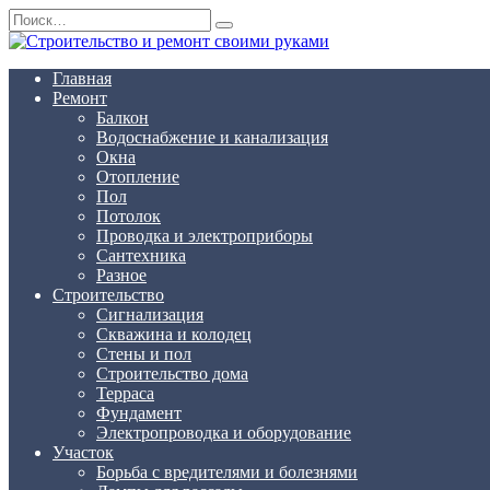
Перейти
Search
к
for:
содержанию
Главная
Ремонт
Балкон
Водоснабжение и канализация
Окна
Отопление
Пол
Потолок
Проводка и электроприборы
Сантехника
Разное
Строительство
Сигнализация
Скважина и колодец
Стены и пол
Строительство дома
Терраса
Фундамент
Электропроводка и оборудование
Участок
Борьба с вредителями и болезнями