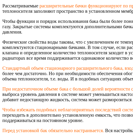
Рассматриваемые
расширительные бачки функционируют по пр
теплоносителя заполняют пространство в установленном мембр
Чтобы функции и порядок использования бака были более понят
газу. Закрытые системы комплектуются дополнительными бачка
давления.
Физические свойства воды таковы, что с увеличением ее темпе
комплектуются стационарными бачками. В том случае, если р
клапана и определенное количество теплоносителя заходит в у
радиаторах все время поддерживается одинаковое количество в
Стандартный объем стационарного расширительного бака, входящ
более чем достаточно. Но при необходимости обеспечения обо
объема теплоносителя, т.е. воды. И в подобных ситуациях объ
При недостаточном объеме бака с большой долей вероятности 
выброса уровень давления в системе может уменьшиться настол
добавит недостающую жидкость, система может разморозиться 
Чтобы избежать подобных неблагоприятных последствий сист
переходить в дополнительно установленную емкость, что позво
поддерживаться на постоянном уровне.
Перед установкой бак обязательно настраивается.
Вся настройка