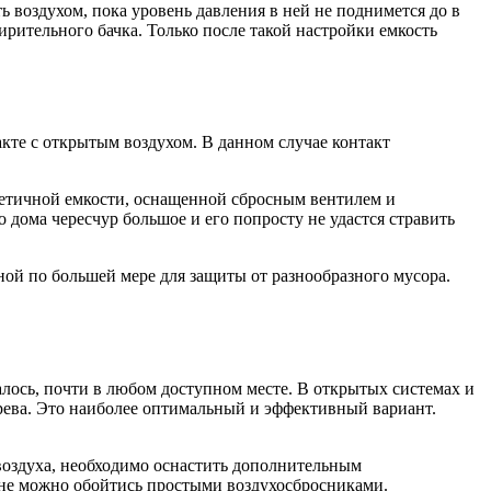
 воздухом, пока уровень давления в ней не поднимется до в
ирительного бачка. Только после такой настройки емкость
кте с открытым воздухом. В данном случае контакт
метичной емкости, оснащенной сбросным вентилем и
о дома чересчур большое и его попросту не удастся стравить
ой по большей мере для защиты от разнообразного мусора.
лось, почти в любом доступном месте. В открытых системах и
грева. Это наиболее оптимальный и эффективный вариант.
воздуха, необходимо оснастить дополнительным
лне можно обойтись простыми воздухосбросника
ми.