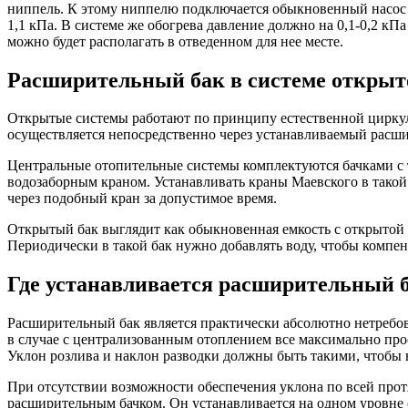
ниппель. К этому ниппелю подключается обыкновенный насос и 
1,1 кПа. В системе же обогрева давление должно на 0,1-0,2 к
можно будет располагать в отведенном для нее месте.
Расширительный бак в системе открыт
Открытые системы работают по принципу естественной циркуля
осуществляется непосредственно через устанавливаемый расш
Центральные отопительные системы комплектуются бачками с 
водозаборным краном. Устанавливать краны Маевского в такой с
через подобный кран за допустимое время.
Открытый бак выглядит как обыкновенная емкость с открытой 
Периодически в такой бак нужно добавлять воду, чтобы компе
Где устанавливается расширительный 
Расширительный бак является практически абсолютно нетребов
в случае с централизованным отоплением все максимально про
Уклон розлива и наклон разводки должны быть такими, чтобы 
При отсутствии возможности обеспечения уклона по всей прот
расширительным бачком. Он устанавливается на одном уровне