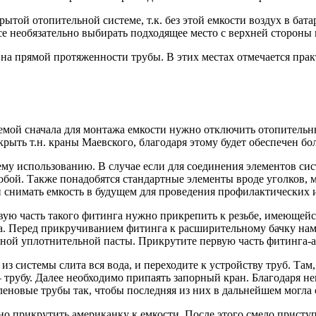
ытой отопительной системе, т.к. без этой емкости воздух в бата
се необязательно выбирать подходящее место с верхней стороны 
на прямой протяженности трубы. В этих местах отмечается прак
мой сначала для монтажа емкости нужно отключить отопительный
крыть т.н. краны Маевского, благодаря этому будет обеспечен б
му использованию. В случае если для соединения элементов си
бой. Также понадобятся стандартные элементы вроде уголков, му
 снимать емкость в будущем для проведения профилактических 
вую часть такого фитинга нужно прикрепить к резьбе, имеющейс
а. Перед прикручиванием фитинга к расширительному бачку нам
ьной уплотнительной пасты. Прикрутите первую часть фитинга-
из системы слита вся вода, и переходите к устройству труб. Там,
трубу. Далее необходимо припаять запорный кран. Благодаря не
еновые трубы так, чтобы последняя из них в дальнейшем могла
о прикрутить американку к емкости. После этого смело приступ