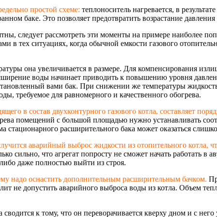
едельно простой схеме:
теплоноситель нагревается, в результат
анном баке. Это позволяет предотвратить возрастание давления
ны, следует рассмотреть эти моменты на примере наиболее попу
ми в тех ситуациях, когда обычной емкости газового отопительн
ратуры она увеличивается в размере. Для компенсирования изли
асширение воды начинает приводить к повышению уровня давлен
становленный вами бак. При снижении же температуры жидкость у
оды, требуемое для равномерного и качественного обогрева.
его в состав двухконтурного газового котла, составляет порядк
грева помещений с большой площадью нужно устанавливать соот
ема стационарного расширительного бака может оказаться слишк
случится аварийный выброс жидкости из отопительного котла, ч
ько сильно, что агрегат попросту не сможет начать работать в 
либо даже полностью выйти из строя.
ему надо оснастить дополнительным расширительным бачком.
Пр
лит не допустить аварийного выброса воды из котла. Объем теп
 сводится к тому, что он переворачивается кверху дном и с него