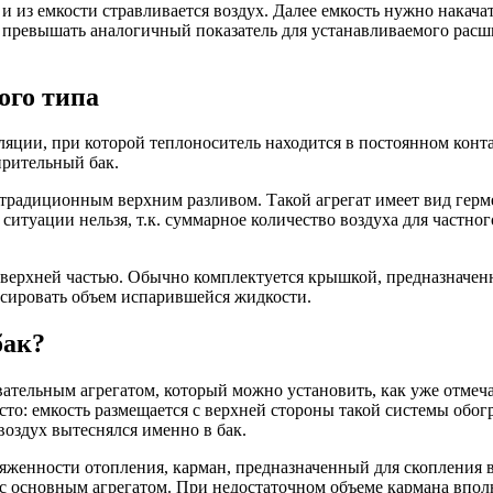
из емкости стравливается воздух. Далее емкость нужно накачать
Па превышать аналогичный показатель для устанавливаемого расш
ого типа
ции, при которой теплоноситель находится в постоянном конта
ирительный бак.
традиционным верхним разливом. Такой агрегат имеет вид гер
итуации нельзя, т.к. суммарное количество воздуха для частног
верхней частью. Обычно комплектуется крышкой, предназначенн
нсировать объем испарившейся жидкости.
бак?
ательным агрегатом, который можно установить, как уже отмеча
сто: емкость размещается с верхней стороны такой системы обо
воздух вытеснялся именно в бак.
яженности отопления, карман, предназначенный для скопления 
 с основным агрегатом. При недостаточном объеме кармана впо