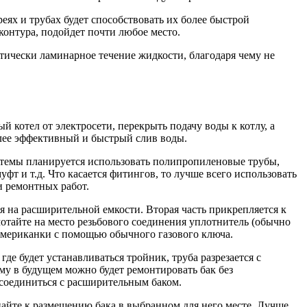
реях и трубах будет способствовать их более быстрой
контура, подойдет почти любое место.
тически ламинарное течение жидкости, благодаря чему не
 котел от электросети, перекрыть подачу воды к котлу, а
олее эффективный и быстрый слив воды.
стемы планируется использовать полипропиленовые трубы,
фт и т.д. Что касается фитингов, то лучше всего использовать
и ремонтных работ.
я на расширительной емкости. Вторая часть прикрепляется к
отайте на место резьбового соединения уплотнитель (обычно
американ
ки с помощью обычного газового ключа.
 где будет устанавливаться тройник, труба разрезается с
му в будущем можно будет ремонтировать бак без
 соединиться с расширительным баком.
айте к размещению бака в выбранном для него месте. Лучше