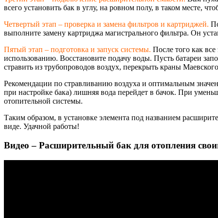
всего установить бак в углу, на ровном полу, в таком месте, 
Четвертый этап – проверка и замена фильтров и картриджей.
По
выполните замену картриджа магистрального фильтра. Он уста
Пятый этап – подготовка и запуск системы.
После того как все
использованию. Восстановите подачу воды. Пусть батареи запо
стравить из трубопроводов воздух, перекрыть краны Маевског
Рекомендации по стравливанию воздуха и оптимальным значени
при настройке бака) лишняя вода перейдет в бачок. При умень
отопительной системы.
Таким образом, в установке элемента под названием расширите
виде. Удачной работы!
Видео – Расширительный бак для отопления сво