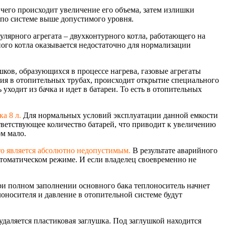
е чего происходит увеличение его объема, затем излишки
 по системе выше допустимого уровня.
лярного агрегата – двухконтурного котла, работающего на
ого котла оказывается недостаточно для нормализации
шков, образующихся в процессе нагрева, газовые агрегаты
ия в отопительных трубах, происходит открытие специального
ходит из бачка и идет в батареи. То есть в отопительных
а 8 л.
Для нормальных условий эксплуатации данной емкости
ветствующее количество батарей, что приводит к увеличению
ом мало.
то является абсолютно недопустимым.
В результате аварийного
автоматическом режиме. И если владелец своевременно не
и полном заполнении основного бака теплоноситель начнет
лоносителя и давление в отопительной системе будут
 удаляется пластиковая заглушка. Под заглушкой находится