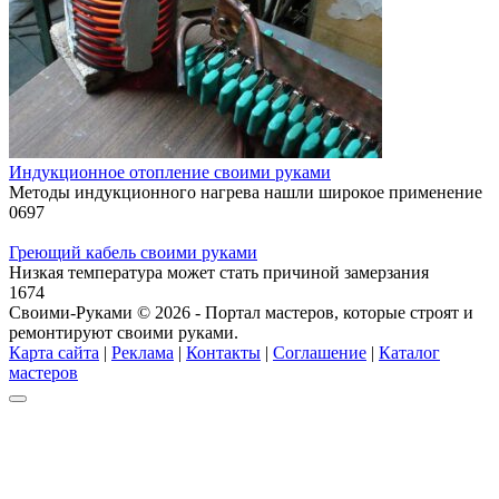
Индукционное отопление своими руками
Методы индукционного нагрева нашли широкое применение
0
697
Греющий кабель своими руками
Низкая температура может стать причиной замерзания
1
674
Своими-Руками © 2026 - Портал мастеров, которые строят и
ремонтируют своими руками.
Карта сайта
|
Реклама
|
Контакты
|
Соглашение
|
Каталог
мастеров