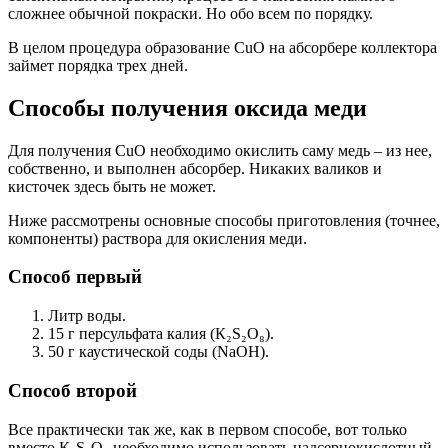
сложнее обычной покраски. Но обо всем по порядку.
В целом процедура образование CuO на абсорбере коллектора
займет порядка трех дней.
Способы получения оксида меди
Для получения CuO необходимо окислить саму медь – из нее,
собственно, и выполнен абсорбер. Никаких валиков и
кисточек здесь быть не может.
Ниже рассмотрены основные способы приготовления (точнее,
компоненты) раствора для окисления меди.
Способ первый
Литр воды.
15 г персульфата калия (К₂S₂О₈).
50 г каустической соды (NaОН).
Способ второй
Все практически так же, как в первом способе, вот только
вместо К₂S₂О₈ необходимо использовать надсернокислотны
й