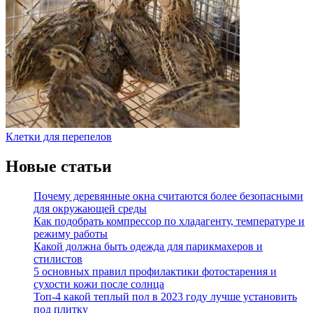
Клетки для перепелов
Новые статьи
Почему деревянные окна считаются более безопасными
для окружающей среды
Как подобрать компрессор по хладагенту, температуре и
режиму работы
Какой должна быть одежда для парикмахеров и
стилистов
5 основных правил профилактики фотостарения и
сухости кожи после солнца
Топ-4 какой теплый пол в 2023 году лучше установить
под плитку