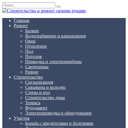
Перейти
Search
к
for:
содержанию
Главная
Ремонт
Балкон
Водоснабжение и канализация
Окна
Отопление
Пол
Потолок
Проводка и электроприборы
Сантехника
Разное
Строительство
Сигнализация
Скважина и колодец
Стены и пол
Строительство дома
Терраса
Фундамент
Электропроводка и оборудование
Участок
Борьба с вредителями и болезнями