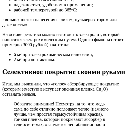
надежностью, удобством в применении;
рабочей температурой до 365ᵒС;
· возможностью нанесения валиком, пульверизатором или
даже кистью.
На основе реактива можно изготовить электролит, который
наносится электрохимически
м путем. Одного флакона (стоит
примерно 3000 рублей) хватит на:
6 м² при электрохимическо
м нанесении;
2 м² при контактном.
Селективное покрытие своими руками
Итак, мы выяснили, что «голое» абсорбирующее покрытие
(которым зачастую выступает оксидная пленка Cu₂O)
оставлять нельзя.
Обратите внимание! Несмотря на то, что медь
сама по себе отлично поглощает тепло (намного
лучше, чем простая термоустойчивая краска),
тонкая пленка, которой покрывают абсорбер в
гелиосистемах, отличается нестабильностью и