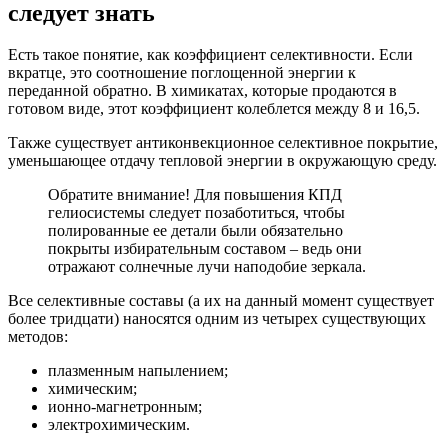
следует знать
Есть такое понятие, как коэффициент селективности. Если
вкратце, это соотношение поглощенной энергии к
переданной обратно. В химикатах, которые продаются в
готовом виде, этот коэффициент колеблется между 8 и 16,5.
Также существует антиконвекционно
е селективное покрытие,
уменьшающее отдачу тепловой энергии в окружающую среду.
Обратите внимание! Для повышения КПД
гелиосистемы следует позаботиться, чтобы
полированные ее детали были обязательно
покрыты избирательным составом – ведь они
отражают солнечные лучи наподобие зеркала.
Все селективные составы (а их на данный момент существует
более тридцати) наносятся одним из четырех существующих
методов:
плазменным напылением;
химическим;
ионно-магнетронн
ым;
электрохимически
м.