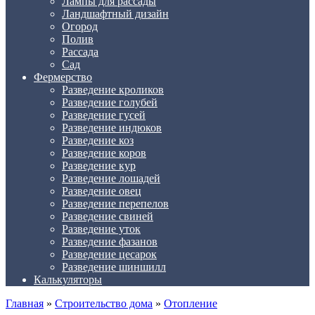
Лампы для рассады
Ландшафтный дизайн
Огород
Полив
Рассада
Сад
Фермерство
Разведение кроликов
Разведение голубей
Разведение гусей
Разведение индюков
Разведение коз
Разведение коров
Разведение кур
Разведение лошадей
Разведение овец
Разведение перепелов
Разведение свиней
Разведение уток
Разведение фазанов
Разведение цесарок
Разведение шиншилл
Калькуляторы
Главная
»
Строительство дома
»
Отопление