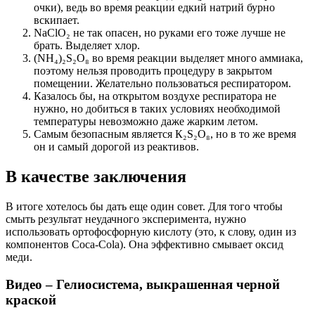
очки), ведь во время реакции едкий натрий бурно
вскипает.
NaСlО₂ не так опасен, но руками его тоже лучше не
брать. Выделяет хлор.
(NН₄)₂S₂О₈ во время реакции выделяет много аммиака,
поэтому нельзя проводить процедуру в закрытом
помещении. Желательно пользоваться респиратором.
Казалось бы, на открытом воздухе респиратора не
нужно, но добиться в таких условиях необходимой
температуры невозможно даже жарким летом.
Самым безопасным является К₂S₂О₈, но в то же время
он и самый дорогой из реактивов.
В качестве заключения
В итоге хотелось бы дать еще один совет. Для того чтобы
смыть результат неудачного эксперимента, нужно
использовать ортофосфорную кислоту (это, к слову, один из
компонентов Cосa-Cola). Она эффективно смывает оксид
меди.
Видео – Гелиосистема, выкрашенная черной
краской