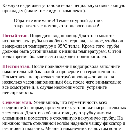
Каждую из деталей установите на специальную смягчающую
прокладку (такие тоже идут в комплекте).
Обратите внимание! Температурный датчик
закрепляется с помощью торцевого ключа!
Пятый этап
.
Подведите водопровод. Для этого можете
использовать трубы из любого материала, главное, чтобы он
выдерживал температуру в 95°С тепла. Кроме того, трубы
должны быть устойчивыми к низким температурам. С этой
точки зрения больше всего подходит полипропилен.
Шестой этап
.
После подключения водопровода заполните
накопительный бак водой и проверьте на герметичность.
Посмотрите, не протекает ли трубопровод – оставьте на
несколько часов наполненный бак, после чего внимательно
все осмотрите и, в случае необходимости, устраните
неисправность.
Седьмой этап
.
Убедившись, что герметичность всех
соединений в норме, приступите к установке нагревательных
элементов. Для этого оберните медную трубку листом
алюминия и поместите в стеклянную вакуумную трубку. На
нижнюю часть стеклянной колбы наденьте чашку-фиксатор и
резиновый пыльник. Медный наконечник на другом конце