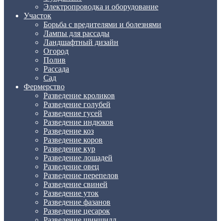
Электропроводка и оборудование
Участок
Борьба с вредителями и болезнями
Лампы для рассады
Ландшафтный дизайн
Огород
Полив
Рассада
Сад
Фермерство
Разведение кроликов
Разведение голубей
Разведение гусей
Разведение индюков
Разведение коз
Разведение коров
Разведение кур
Разведение лошадей
Разведение овец
Разведение перепелов
Разведение свиней
Разведение уток
Разведение фазанов
Разведение цесарок
Разведение шиншилл