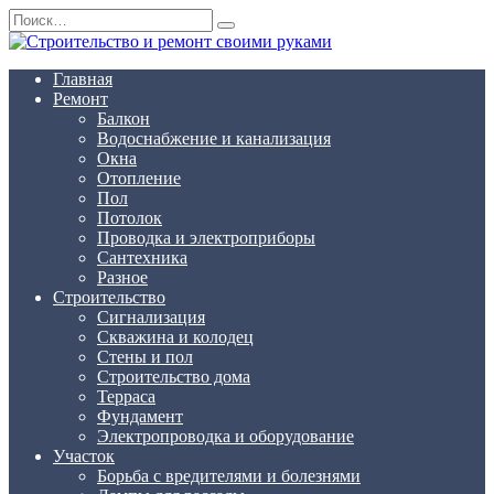
Перейти
Search
к
for:
содержанию
Главная
Ремонт
Балкон
Водоснабжение и канализация
Окна
Отопление
Пол
Потолок
Проводка и электроприборы
Сантехника
Разное
Строительство
Сигнализация
Скважина и колодец
Стены и пол
Строительство дома
Терраса
Фундамент
Электропроводка и оборудование
Участок
Борьба с вредителями и болезнями