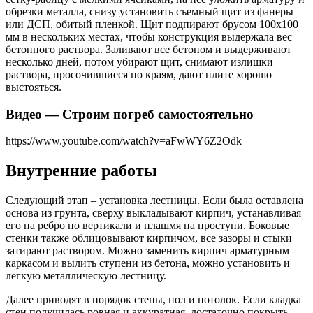
обрезки металла, снизу установить съемный щит из фанеры
или ДСП, обитый пленкой. Щит подпирают брусом 100х100
мм в нескольких местах, чтобы конструкция выдержала вес
бетонного раствора. Заливают все бетоном и выдерживают
несколько дней, потом убирают щит, снимают излишки
раствора, просочившиеся по краям, дают плите хорошо
выстояться.
Видео — Строим погреб самостоятельно
https://www.youtube.com/watch?v=aFwWY6Z2Odk
Внутренние работы
Следующий этап – установка лестницы. Если была оставлена
основа из грунта, сверху выкладывают кирпич, устанавливая
его на ребро по вертикали и плашмя на проступи. Боковые
стенки также облицовывают кирпичом, все зазоры и стыки
затирают раствором. Можно заменить кирпич арматурным
каркасом и вылить ступени из бетона, можно установить и
легкую металлическую лестницу.
Далее приводят в порядок стены, пол и потолок. Если кладка
стен получилась ровная и аккуратная, достаточно покрыть