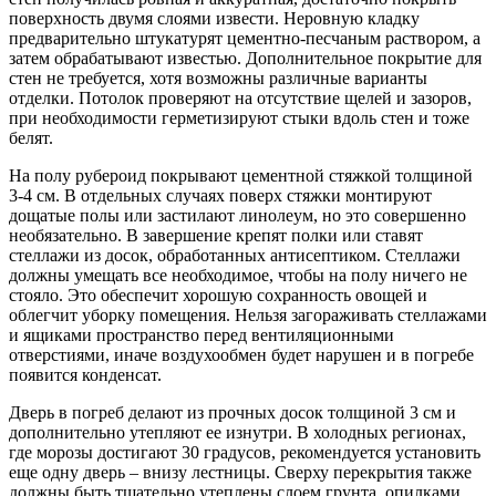
поверхность двумя слоями извести. Неровную кладку
предварительно штукатурят цементно-песчаны
м раствором, а
затем обрабатывают известью. Дополнительное покрытие для
стен не требуется, хотя возможны различные варианты
отделки. Потолок проверяют на отсутствие щелей и зазоров,
при необходимости герметизируют стыки вдоль стен и тоже
белят.
На полу рубероид покрывают цементной стяжкой толщиной
3-4 см. В отдельных случаях поверх стяжки монтируют
дощатые полы или застилают линолеум, но это совершенно
необязательно. В завершение крепят полки или ставят
стеллажи из досок, обработанных антисептиком. Стеллажи
должны умещать все необходимое, чтобы на полу ничего не
стояло. Это обеспечит хорошую сохранность овощей и
облегчит уборку помещения. Нельзя загораживать стеллажами
и ящиками пространство перед вентиляционными
отверстиями, иначе воздухообмен будет нарушен и в погребе
появится конденсат.
Дверь в погреб делают из прочных досок толщиной 3 см и
дополнительно утепляют ее изнутри. В холодных регионах,
где морозы достигают 30 градусов, рекомендуется установить
еще одну дверь – внизу лестницы. Сверху перекрытия также
должны быть тщательно утеплены слоем грунта, опилками,