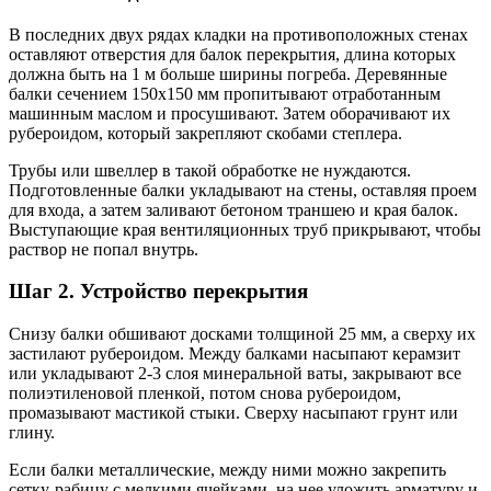
В последних двух рядах кладки на противоположных стенах
оставляют отверстия для балок перекрытия, длина которых
должна быть на 1 м больше ширины погреба. Деревянные
балки сечением 150х150 мм пропитывают отработанным
машинным маслом и просушивают. Затем оборачивают их
рубероидом, который закрепляют скобами степлера.
Трубы или швеллер в такой обработке не нуждаются.
Подготовленные балки укладывают на стены, оставляя проем
для входа, а затем заливают бетоном траншею и края балок.
Выступающие края вентиляционных труб прикрывают, чтобы
раствор не попал внутрь.
Шаг 2. Устройство перекрытия
Снизу балки обшивают досками толщиной 25 мм, а сверху их
застилают рубероидом. Между балками насыпают керамзит
или укладывают 2-3 слоя минеральной ваты, закрывают все
полиэтиленовой пленкой, потом снова рубероидом,
промазывают мастикой стыки. Сверху насыпают грунт или
глину.
Если балки металлические, между ними можно закрепить
сетку-рабицу с мелкими ячейками, на нее уложить арматуру и