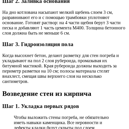
Шаг 2. Заливка основания
На дно котлована насыпают мелкий щебень слоем 3 см,
разравнивают его и с помощью трамбовки уплотняют
основание. Готовят раствор: на 4 части щебня берут 3 части
песка и добавляют 1 часть цемента М400. Толщина бетонного
слоя должна быть не меньше 6 см.
Шаг 3. Гидроизоляция пола
Когда высохнет бетон, делают разметку для стен погреба и
укладывают на пол 2 слоя рубероида, промазывая их
битумной мастикой. Края рубероида должны выходить за
периметр разметки на 10 см; полосы материала стелят
внахлест, смещая швы верхнего слоя на несколько
сантиметров.
Возведение стен из кирпича
Шаг 1. Укладка первых рядов
Чтобы выложить стены погреба, не обязательно
иметь навыки каменщика. Все неровности и
дефекты кладки будут скрыты под слоем