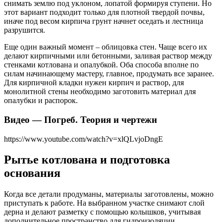
снимать землю под уклоном, лопатой формируя ступени. Но
этот вариант подходит только для плотной твердой почвы,
иначе под весом кирпича грунт начнет оседать и лестница
разрушится.
Еще один важный момент – облицовка стен. Чаще всего их
делают кирпичными или бетонными, заливая раствор между
стенками котлована и опалубкой. Оба способа вполне по
силам начинающему мастеру, главное, продумать все заранее.
Для кирпичной кладки нужен кирпич и раствор, для
монолитной стены необходимо заготовить материал для
опалубки и распорок.
Видео — Погреб. Теория и чертежи
https://www.youtube.com/watch?v=xlQLvjoDngE
Рытье котлована и подготовка
основания
Когда все детали продуманы, материалы заготовлены, можно
приступать к работе. На выбранном участке снимают слой
дерна и делают разметку с помощью колышков, учитывая
дополнительное пространство для гидроизоляции.