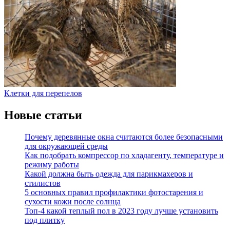
Клетки для перепелов
Новые статьи
Почему деревянные окна считаются более безопасными
для окружающей среды
Как подобрать компрессор по хладагенту, температуре и
режиму работы
Какой должна быть одежда для парикмахеров и
стилистов
5 основных правил профилактики фотостарения и
сухости кожи после солнца
Топ-4 какой теплый пол в 2023 году лучше установить
под плитку