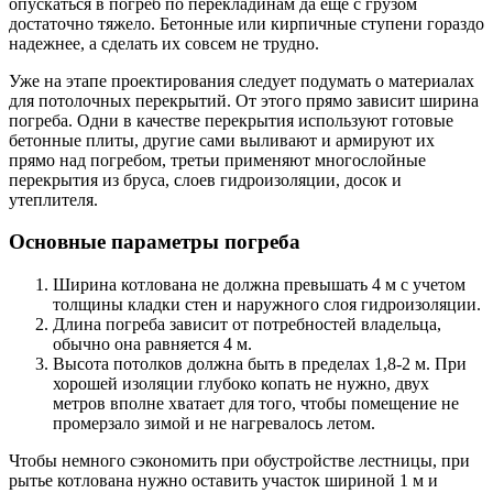
опускаться в погреб по перекладинам да еще с грузом
достаточно тяжело. Бетонные или кирпичные ступени гораздо
надежнее, а сделать их совсем не трудно.
Уже на этапе проектирования следует подумать о материалах
для потолочных перекрытий. От этого прямо зависит ширина
погреба. Одни в качестве перекрытия используют готовые
бетонные плиты, другие сами выливают и армируют их
прямо над погребом, третьи применяют многослойные
перекрытия из бруса, слоев гидроизоляции, досок и
утеплителя.
Основные параметры погреба
Ширина котлована не должна превышать 4 м с учетом
толщины кладки стен и наружного слоя гидроизоляции.
Длина погреба зависит от потребностей владельца,
обычно она равняется 4 м.
Высота потолков должна быть в пределах 1,8-2 м. При
хорошей изоляции глубоко копать не нужно, двух
метров вполне хватает для того, чтобы помещение не
промерзало зимой и не нагревалось летом.
Чтобы немного сэкономить при обустройстве лестницы, при
рытье котлована нужно оставить участок шириной 1 м и