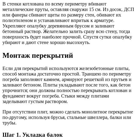
В стенки котлована по всему периметру вбивают
металлические пруты, оставляя снаружи 15 см. Из досок, ДСП
или фанеры сбивают щиты по размеру стен, обивают их
полиэтиленом и устанавливают впритык к арматуре.
Укрепляют опалубку деревянным брусом и заливают
бетонный раствор. Желательно залить сразу всю стену, тогда
поверхность будет наиболее прочной. Спустя сутки опалубку
убирают и дают стене хорошо высохнуть.
Монтаж перекрытий
Если для перекрытий используются железобетонные плиты,
способ монтажа достаточно простой. Траншею по периметру
погреба заполняют камнем, армируют решеткой из прутьев и
заливают бетоном. Плиты укладывают после того, как бетон
упрочнится; они должны полностью перекрывать котлован и
фундамент вокруг погреба. Стыки между плитами
заделывают густым раствором.
При отсутствии плит, можно сделать монолитное перекрытие
по-другому, используя брусья, стальные швеллера, балки или
трубы.
Шаг 1. Укладка балок