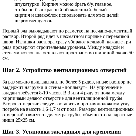
штукатурки. Кирпич можно брать б/у, главное,
чтобы он был красный обожженный. Белый
кирпич и шлакоблок использовать для этих целей
не рекомендуется.
Первый ряд выкладывают по разметке на песчано-цементны
й
раствор. Второй ряд идет в шахматном порядке с перевязкой
швов. Излишки раствора сразу убирают кельмой, каждые три
ряда проверяют строительным уровнем. Между кладкой и
стенами котлована оставляют пространство шириной около 50
см.
Шаг 2. Устройство вентиляционных отверстий
За раз можно выкладывать не более 5 рядов, иначе раствор не
выдержит нагрузки и стены «поплывут». На упрочнение
кладки требуется 8-10 часов. В 3 или 4 ряду от пола между
кирпичами делают отверстие для вентиляционной трубы.
Второе отверстие следует оставить в противоположном углу
погреба на высоте 1,6-1,7 м от пола. Размеры вентиляционных
отверстий зависят от диаметра трубы, обычно это квадратные
ниши 25х25 см.
Шаг 3. Установка закладных для крепления