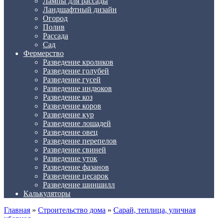
Лампы для рассады
Ландшафтный дизайн
Огород
Полив
Рассада
Сад
Фермерство
Разведение кроликов
Разведение голубей
Разведение гусей
Разведение индюков
Разведение коз
Разведение коров
Разведение кур
Разведение лошадей
Разведение овец
Разведение перепелов
Разведение свиней
Разведение уток
Разведение фазанов
Разведение цесарок
Разведение шиншилл
Калькуляторы
Главная
»
Строительство дома
»
Сарай, теплица, уличная