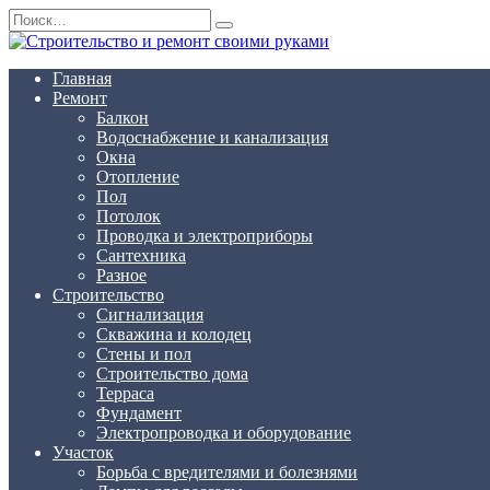
Перейти
Search
к
for:
содержанию
Главная
Ремонт
Балкон
Водоснабжение и канализация
Окна
Отопление
Пол
Потолок
Проводка и электроприборы
Сантехника
Разное
Строительство
Сигнализация
Скважина и колодец
Стены и пол
Строительство дома
Терраса
Фундамент
Электропроводка и оборудование
Участок
Борьба с вредителями и болезнями