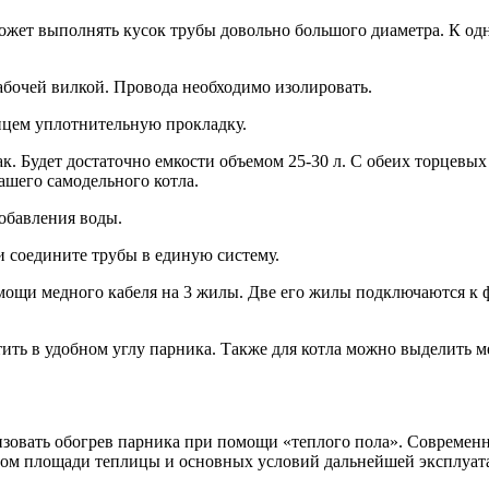
ожет выполнять кусок трубы довольно большого диаметра. К од
очей вилкой. Провода необходимо изолировать.
анцем уплотнительную прокладку.
к. Будет достаточно емкости объемом 25-30 л. С обеих торцевых
вашего самодельного котла.
обавления воды.
и соедините трубы в единую систему.
мощи медного кабеля на 3 жилы. Две его жилы подключаются к 
тить в удобном углу парника. Также для котла можно выделить 
зовать обогрев парника при помощи «теплого пола». Современн
том площади теплицы и основных условий дальнейшей эксплуата