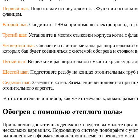
Первый шаг.
Подготовьте основу для котла. Функции основы м
фланцем.
Второй шаг.
Соедините ТЭНы при помощи электропровода с раб
Третий шаг.
Установите в местах стыковки корпуса котла с фл
Четвертый шаг.
Сделайте из листов металла расширительный ба
которых бак будет соединяться с системой обогрева и стояком 
Пятый шаг.
Вырежьте в расширительной емкости крышку для д
Шестой шаг.
Подготовьте резьбу на концах отопительных труб 
Седьмой шаг.
Заземлите котел. Заземление выполняется при по
отопительного агрегата.
Этот отопительный прибор, как уже отмечалось, можно размес
Обогрев с помощью «теплого пола»
При наличии достаточных денежных средств вы можете органи
нескольких вариациях. Подходящую систему подбирайте с уче
выполненные в формате водонепроницаемо
го греющего мата.