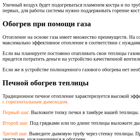
Уличный воздух будет подогреваться пламенем костра и по тру
первых, для работы системы нужно поддерживать горение костр
Обогрев при помощи газа
Отопление на основе газа имеет множество преимуществ. На 
максимально эффективное отопление в соответствии с нуждами
Если вы планируете постоянно отапливать свои теплицы газом,
придется потратить деньги на устройство качественной венти
Если же в устройстве полноценного газового обогрева нет нео
Печной обогрев теплицы
Традиционное печное отопление характеризуется высокой эфф
с горизонтальным дымоходом.
Первый шаг.
Выложите топку печки в тамбуре вашей теплицы.
Второй шаг.
Под грядками или по длине теплицы выложите дым
Третий шаг.
Выведите дымовую трубу через стенку теплицы. Пр
участками, нуждающимися в обогреве.