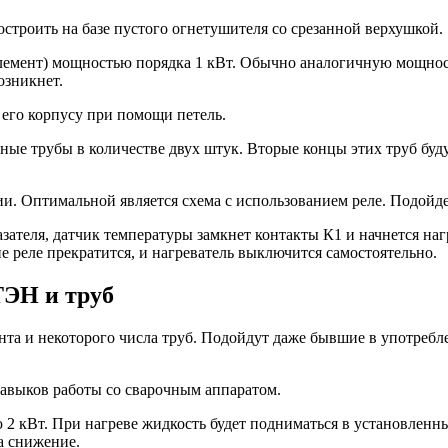
троить на базе пустого огнетушителя со срезанной верхушкой.
элемент) мощностью порядка 1 кВт. Обычно аналогичную мощно
озникнет.
его корпусу при помощи петель.
е трубы в количестве двух штук. Вторые концы этих труб будут
и. Оптимальной является схема с использованием реле. Подойде
зателя, датчик температуры замкнет контакты К1 и начнется наг
 реле прекратится, и нагреватель выключится самостоятельно.
ТЭН и труб
ента и некоторого числа труб. Подойдут даже бывшие в употреб
навыков работы со сварочным аппаратом.
ю 2 кВт. При нагреве жидкость будет подниматься в установлен
а снижение.