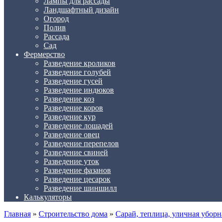
Лампы для рассады
Ландшафтный дизайн
Огород
Полив
Рассада
Сад
Фермерство
Разведение кроликов
Разведение голубей
Разведение гусей
Разведение индюков
Разведение коз
Разведение коров
Разведение кур
Разведение лошадей
Разведение овец
Разведение перепелов
Разведение свиней
Разведение уток
Разведение фазанов
Разведение цесарок
Разведение шиншилл
Калькуляторы
Главная
»
Строительство дома
»
Сарай, теплица, уличная уборн