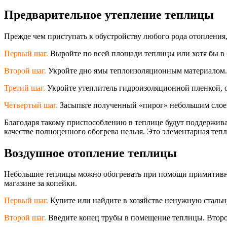
Предварительное утепление теплицы
Прежде чем приступать к обустройству любого рода отопления
Первый шаг.
Выройте по всей площади теплицы или хотя бы в 
Второй шаг.
Укройте дно ямы теплоизоляционны
м материалом
Третий шаг.
Укройте утеплитель гидроизоляционно
й пленкой,
Четвертый шаг.
Засыпьте полученный «пирог» небольшим слоем 
Благодаря такому приспособлению в теплице будут поддержива
качестве полноценного обогрева нельзя. Это элементарная теп
Воздушное отопление теплицы
Небольшие теплицы можно обогревать при помощи примитивны
магазине за копейки.
Первый шаг.
Купите или найдите в хозяйстве ненужную стальну
Второй шаг.
Введите конец трубы в помещение теплицы. Второй