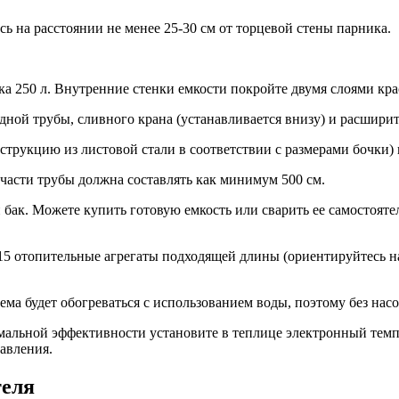
сь на расстоянии не менее 25-30 см от торцевой стены парника.
 250 л. Внутренние стенки емкости покройте двумя слоями крас
дной трубы, сливного крана (устанавливается внизу) и расширите
рукцию из листовой стали в соответствии с размерами бочки) и
части трубы должна составлять как минимум 500 см.
ак. Можете купить готовую емкость или сварить ее самостоятел
15 отопительные агрегаты подходящей длины (ориентируйтесь н
ма будет обогреваться с использованием воды, поэтому без насос
мальной эффективности установите в теплице электронный темпе
авления.
теля