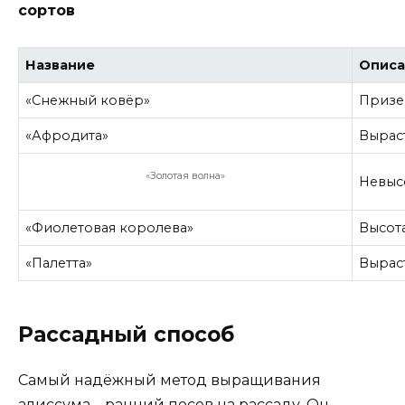
сортов
Название
Описа
«Снежный ковёр»
Призем
«Афродита»
Выраст
«Золотая волна»
Невысо
«Фиолетовая королева»
Высота
«Палетта»
Вырас
Рассадный способ
Самый надёжный метод выращивания
алиссума – ранний посев на рассаду. Он