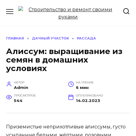
Перейти
к
содержанию
ГЛАВНАЯ
»
ДАЧНЫЙ УЧАСТОК
»
РАССАДА
Алиссум: выращивание из
семян в домашних
условиях
АВТОР
НА ЧТЕНИЕ
Admin
6 мин
ПРОСМОТРОВ
ОПУБЛИКОВАНО
544
14.02.2023
Приземистые неприхотливые алиссумы, густо
усыпанные белыми, жёлтыми, розовыми,