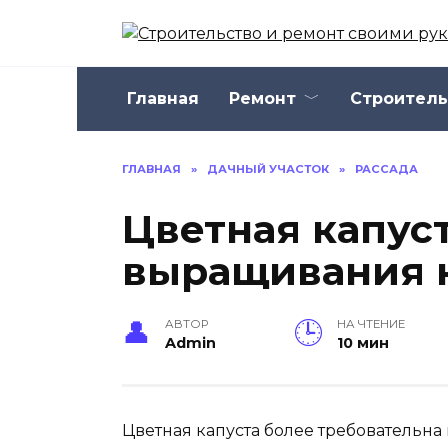
Перейти
к
содержанию
Главная
Ремонт
Строитель
ГЛАВНАЯ
»
ДАЧНЫЙ УЧАСТОК
»
РАССАДА
Цветная капуст
выращивания 
АВТОР
НА ЧТЕНИЕ
Admin
10 мин
Цветная капуста более требовательн