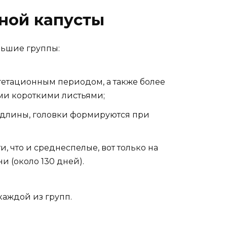
ной капусты
ольшие группы:
гетационным периодом, а также более
ми короткими листьями;
 длины, головки формируются при
и, что и среднеспелые, вот только на
и (около 130 дней).
аждой из групп.