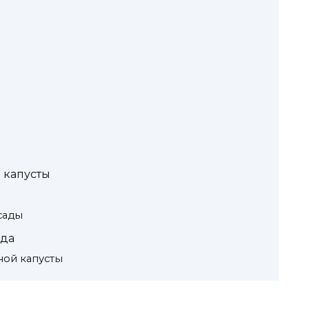
 капусты
сады
ода
ной капусты