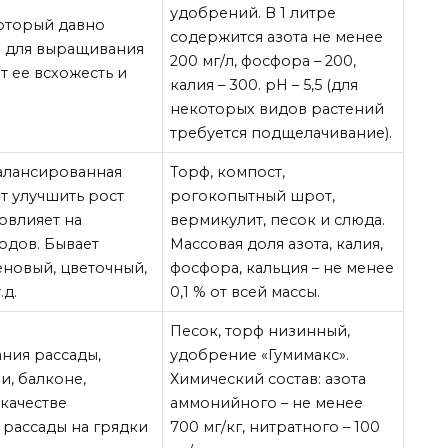
удобрений. В 1 литре
который давно
содержится азота не менее
и для выращивания
200 мг/л, фосфора – 200,
т ее всхожесть и
калия – 300. рН – 5,5 (для
некоторых видов растений
требуется подщелачивание).
алансированная
Торф, компост,
ет улучшить рост
рогокопытный шрот,
овлияет на
вермикулит, песок и слюда.
лодов. Бывает
Массовая доля азота, калия,
еновый, цветочный,
фосфора, кальция – не менее
.д.
0,1 % от всей массы.
Песок, торф низинный,
ния рассады,
удобрение «Гумимакс».
и, балконе,
Химический состав: азота
качестве
аммонийного – не менее
 рассады на грядки
700 мг/кг, нитратного – 100