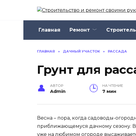
Перейти
к
содержанию
Главная
Ремонт
Строитель
ГЛАВНАЯ
»
ДАЧНЫЙ УЧАСТОК
»
РАССАДА
Грунт для рас
АВТОР
НА ЧТЕНИЕ
Admin
7 мин
Весна – пора, когда садоводы-огород
приближающемуся дачному сезону. Вс
уже на любимом огороде высаживаете