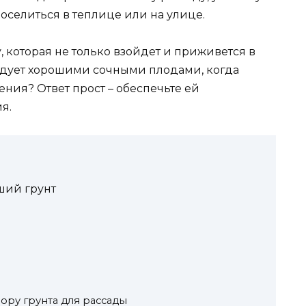
поселиться в теплице или на улице.
, которая не только взойдет и приживется в
адует хорошими сочными плодами, когда
ения? Ответ прост – обеспечьте ей
я.
ший грунт
ору грунта для рассады