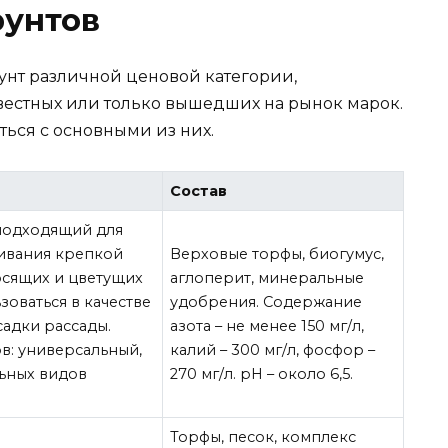
рунтов
унт различной ценовой категории,
звестных или только вышедших на рынок марок.
ься с основными из них.
Состав
 подходящий для
ивания крепкой
Верховые торфы, биогумус,
сящих и цветущих
аглоперит, минеральные
зоваться в качестве
удобрения. Содержание
адки рассады.
азота – не менее 150 мг/л,
в: универсальный,
калий – 300 мг/л, фосфор –
льных видов
270 мг/л. рН – около 6,5.
Торфы, песок, комплекс