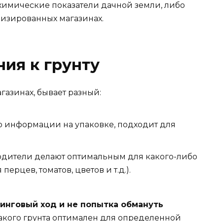
 химические показатели дачной земли, либо
лизированных магазинах.
ия к грунту
газинах, бывает разный:
о информации на упаковке, подходит для
водители делают оптимальным для какого-либо
перцев, томатов, цветов и т.д.).
тинговый ход и не попытка обмануть
в такого грунта оптимален для определенной