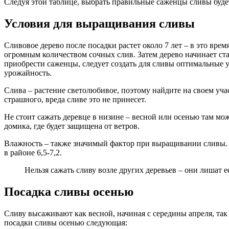
Следуя этой таблице, выбрать правильные саженцы сливы буде
Условия для выращивания сливы
Сливовое дерево после посадки растет около 7 лет – в это врем
огромным количеством сочных слив. Затем дерево начинает ста
приобрести саженцы, следует создать для сливы оптимальные ус
урожайность.
Слива – растение светолюбивое, поэтому найдите на своем учас
страшного, вреда сливе это не принесет.
Не стоит сажать деревце в низине – весной или осенью там мож
домика, где будет защищена от ветров.
Влажность – также значимый фактор при выращивании сливы. За
в районе 6,5-7,2.
Нельзя сажать сливу возле других деревьев – они лишат 
Посадка сливы осенью
Сливу высаживают как весной, начиная с середины апреля, так 
посадки сливы осенью следующая: