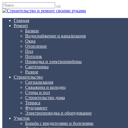
Перейти
Search
к
for:
содержанию
Главная
Ремонт
Балкон
Водоснабжение и канализация
Окна
Отопление
Пол
Потолок
Проводка и электроприборы
Сантехника
Разное
Строительство
Сигнализация
Скважина и колодец
Стены и пол
Строительство дома
Терраса
Фундамент
Электропроводка и оборудование
Участок
Борьба с вредителями и болезнями