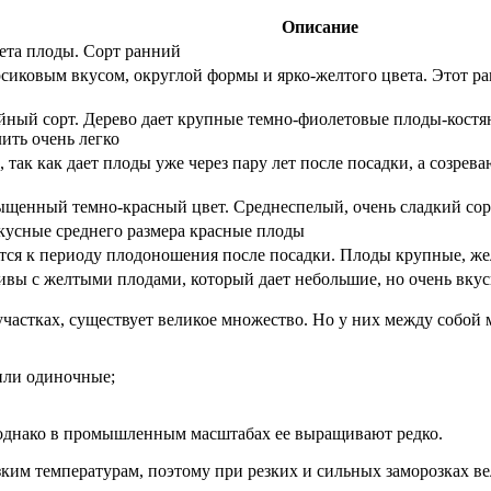
Описание
ета плоды. Сорт ранний
иковым вкусом, округлой формы и ярко-желтого цвета. Этот р
йный сорт. Дерево дает крупные темно-фиолетовые плоды-кост
лить очень легко
так как дает плоды уже через пару лет после посадки, а созрев
ыщенный темно-красный цвет. Среднеспелый, очень сладкий со
кусные среднего размера красные плоды
ится к периоду плодоношения после посадки. Плоды крупные, ж
вы с желтыми плодами, который дает небольшие, но очень вку
частках, существует великое множество. Но у них между собой 
 или одиночные;
 однако в промышленным масштабах ее выращивают редко.
ким температурам, поэтому при резких и сильных заморозках вел