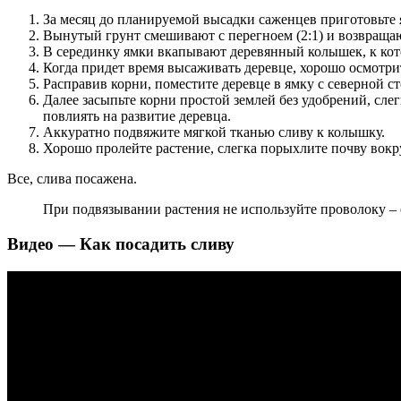
За месяц до планируемой высадки саженцев приготовьте 
Вынутый грунт смешивают с перегноем (2:1) и возвращаю
В серединку ямки вкапывают деревянный колышек, к кот
Когда придет время высаживать деревце, хорошо осмотри
Расправив корни, поместите деревце в ямку с северной с
Далее засыпьте корни простой землей без удобрений, слег
повлиять на развитие деревца.
Аккуратно подвяжите мягкой тканью сливу к колышку.
Хорошо пролейте растение, слегка порыхлите почву вокру
Все, слива посажена.
При подвязывании растения не используйте проволоку – 
Видео — Как посадить сливу