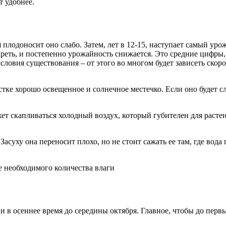
т удобнее.
я плодоносит оно слабо. Затем, лет в 12-15, наступает самый ур
реть, и постепенно урожайность снижается. Это средние цифры, 
ловия существования – от этого во многом будет зависеть скоро
тке хорошо освещенное и солнечное местечко. Если оно будет сл
ет скапливаться холодный воздух, который губителен для растен
суху она переносит плохо, но не стоит сажать ее там, где вода
ее необходимого количества влаги
и в осеннее время до середины октября. Главное, чтобы до перв