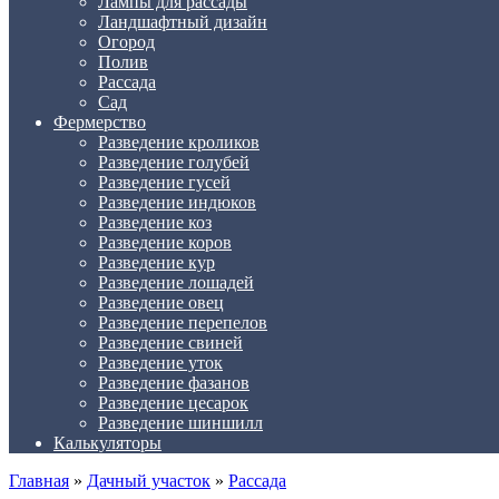
Лампы для рассады
Ландшафтный дизайн
Огород
Полив
Рассада
Сад
Фермерство
Разведение кроликов
Разведение голубей
Разведение гусей
Разведение индюков
Разведение коз
Разведение коров
Разведение кур
Разведение лошадей
Разведение овец
Разведение перепелов
Разведение свиней
Разведение уток
Разведение фазанов
Разведение цесарок
Разведение шиншилл
Калькуляторы
Главная
»
Дачный участок
»
Рассада