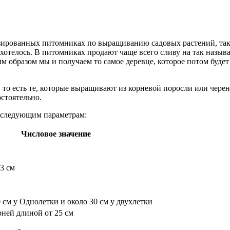
зированных питомниках по выращиванию садовых растений, так 
 хотелось. В питомниках продают чаще всего сливу на так назы
им образом мы и получаем то самое деревце, которое потом буде
о есть те, которые выращивают из корневой поросли или черенк
стоятельно.
 следующим параметрам:
Числовое значение
,3 см
0 см у Однолетки и около 30 см у двухлетки
рней длиной от 25 см