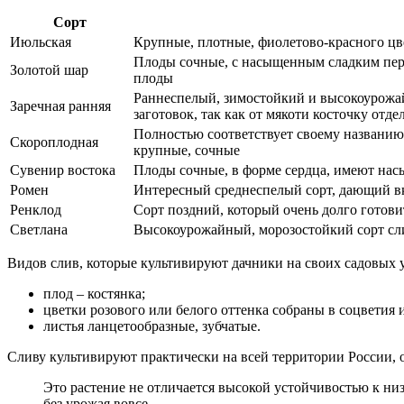
Сорт
Июльская
Крупные, плотные, фиолетово-красного цв
Плоды сочные, с насыщенным сладким перс
Золотой шар
плоды
Раннеспелый, зимостойкий и высокоурожа
Заречная ранняя
заготовок, так как от мякоти косточку отде
Полностью соответствует своему названию, 
Скороплодная
крупные, сочные
Сувенир востока
Плоды сочные, в форме сердца, имеют нас
Ромен
Интересный среднеспелый сорт, дающий в
Ренклод
Сорт поздний, который очень долго готов
Светлана
Высокоурожайный, морозостойкий сорт сли
Видов слив, которые культивируют дачники на своих садовых у
плод – костянка;
цветки розового или белого оттенка собраны в соцветия
листья ланцетообразные, зубчатые.
Сливу культивируют практически на всей территории России,
Это растение не отличается высокой устойчивостью к низ
без урожая вовсе.