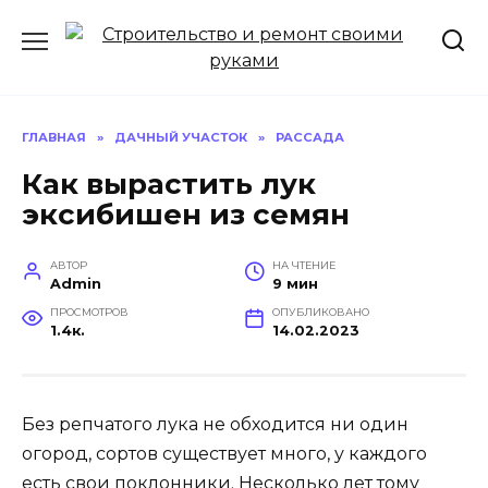
Перейти
к
содержанию
ГЛАВНАЯ
»
ДАЧНЫЙ УЧАСТОК
»
РАССАДА
Как вырастить лук
эксибишен из семян
АВТОР
НА ЧТЕНИЕ
Admin
9 мин
ПРОСМОТРОВ
ОПУБЛИКОВАНО
1.4к.
14.02.2023
Без репчатого лука не обходится ни один
огород, сортов существует много, у каждого
есть свои поклонники. Несколько лет тому