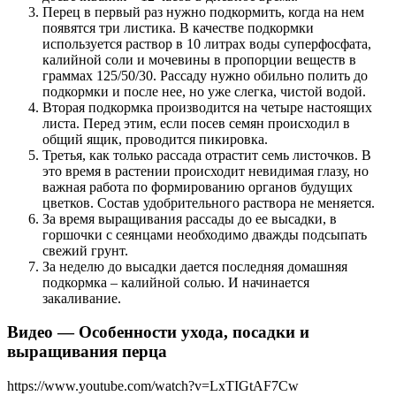
Перец в первый раз нужно подкормить, когда на нем
появятся три листика. В качестве подкормки
используется раствор в 10 литрах воды суперфосфата,
калийной соли и мочевины в пропорции веществ в
граммах 125/50/30. Рассаду нужно обильно полить до
подкормки и после нее, но уже слегка, чистой водой.
Вторая подкормка производится на четыре настоящих
листа. Перед этим, если посев семян происходил в
общий ящик, проводится пикировка.
Третья, как только рассада отрастит семь листочков. В
это время в растении происходит невидимая глазу, но
важная работа по формированию органов будущих
цветков. Состав удобрительного раствора не меняется.
За время выращивания рассады до ее высадки, в
горшочки с сеянцами необходимо дважды подсыпать
свежий грунт.
За неделю до высадки дается последняя домашняя
подкормка – калийной солью. И начинается
закаливание.
Видео — Особенности ухода, посадки и
выращивания перца
https://www.youtube.com/watch?v=LxTIGtAF7Cw