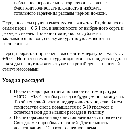
небольшие персональные горшочки. Так легче
будет контролировать влажность и избежать
тотального заражения рассады черной ножкой.
Перед посевом грунт в емкостях увлажняется. Глубина посева
семян перца – 0,6-1 см, в зависимости от выбранного сорта и
размера семечек. Посевной материал заглубляется,
закрывается почвой, сверху аккуратно увлажняется из
распылителя.
Перец прорастает при очень высокой температуре – +25°С…
+30°С. Но такую температуру поддерживать придется недолго
– всходы начнут появляться уже на третий день, а на пятый
станут массовыми.
Уход за рассадой
После всходов растениям понадобится температура
+16°С…+18°С, чтобы рассада в будущем не вытянулась.
Такой тепловой режим поддерживается неделю. Затем
температура снова повышается на 5-10 градусов и
остается такой до высадки рассады в теплицу.
После образования двух листов начинаются подсветки.
Свет должен преобладать синий. Длительность
досвечивания – 12 часов в дневное время.