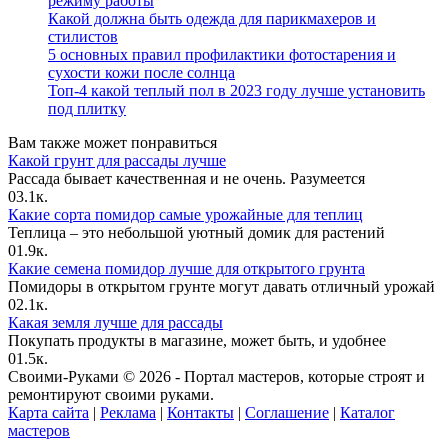
режиму работы
Какой должна быть одежда для парикмахеров и
стилистов
5 основных правил профилактики фотостарения и
сухости кожи после солнца
Топ-4 какой теплый пол в 2023 году лучше установить
под плитку
Вам также может понравиться
Какой грунт для рассады лучше
Рассада бывает качественная и не очень. Разумеется
0
3.1к.
Какие сорта помидор самые урожайные для теплиц
Теплица – это небольшой уютный домик для растений
0
1.9к.
Какие семена помидор лучше для открытого грунта
Помидоры в открытом грунте могут давать отличный урожай
0
2.1к.
Какая земля лучше для рассады
Покупать продукты в магазине, может быть, и удобнее
0
1.5к.
Своими-Руками © 2026 - Портал мастеров, которые строят и
ремонтируют своими руками.
Карта сайта
|
Реклама
|
Контакты
|
Соглашение
|
Каталог
мастеров