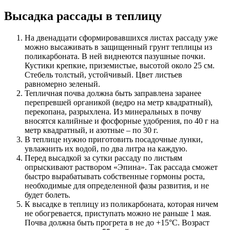
Высадка рассады в теплицу
На двенадцати сформировавшихся листах рассаду уже
можно высаживать в защищенный грунт теплицы из
поликарбоната. В ней виднеются пазушные почки.
Кустики крепкие, приземистые, высотой около 25 см.
Стебель толстый, устойчивый. Цвет листьев
равномерно зеленый.
Тепличная почва должна быть заправлена заранее
перепревшей органикой (ведро на метр квадратный),
перекопана, разрыхлена. Из минеральных в почву
вносятся калийные и фосфорные удобрения, по 40 г на
метр квадратный, и азотные – по 30 г.
В теплице нужно приготовить посадочные лунки,
увлажнить их водой, по два литра на каждую.
Перед высадкой за сутки рассаду по листьям
опрыскивают раствором «Эпина». Так рассада сможет
быстро вырабатывать собственные гормоны роста,
необходимые для определенной фазы развития, и не
будет болеть.
К высадке в теплицу из поликарбоната, которая ничем
не обогревается, приступать можно не раньше 1 мая.
Почва должна быть прогрета в не до +15°С. Возраст