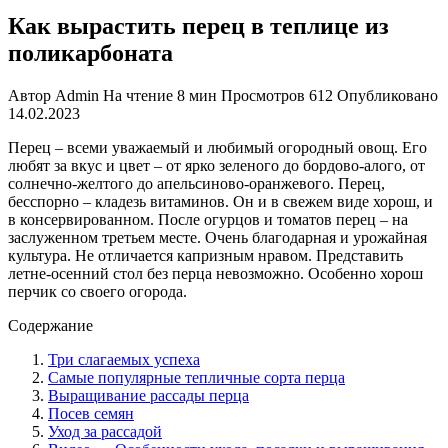
Как вырастить перец в теплице из
поликарбоната
Автор
Admin
На чтение
8 мин
Просмотров
612
Опубликовано
14.02.2023
Перец – всеми уважаемый и любимый огородный овощ. Его
любят за вкус и цвет – от ярко зеленого до бордово-алого, от
солнечно-желтого до апельсиново-оранжевого. Перец,
бесспорно – кладезь витаминов. Он и в свежем виде хорош, и
в консервированном. После огурцов и томатов перец – на
заслуженном третьем месте. Очень благодарная и урожайная
культура. Не отличается капризным нравом. Представить
летне-осенний стол без перца невозможно. Особенно хорош
перчик со своего огорода.
Содержание
Три слагаемых успеха
Самые популярные тепличные сорта перца
Выращивание рассады перца
Посев семян
Уход за рассадой