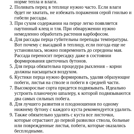
норме тепла и влаги.
Поливать перец в теплице нужно часто. Если влаги
будет не хватать, не избежать поражения серой гнилью и
гибели рассады.
При сухом содержании на перце легко появляется
паутинный клещ и тля. При обнаружении нужно
немедленно обработать растения карбофосом.
Для рассады перца губительны перепады температуры.
Вот почему с высадкой в теплицу, если погода еще не
установилась, можно повременить до середины мая.
Рассада переносит пересадку даже в состоянии
формирования цветочных бутонов.
Для перца обязательна процедура рыхления – корни
должны насыщаться воздухом.
Кустики перца нужно формировать, удаляя образующие
побеги, листья на стволе и побеги в средней части.
Высокорослые сорта придется подвязывать. Идеально
устроить планочную шпалеру, к которой подвязываются
два самых сильных побега.
Для лучшего развития и плодоношения по одному
нижнему бутону с каждого куста рекомендуется удалить.
Также обязательно удалять с куста все листочки,
которые отрастают до первой развилки ствола, больные
или поврежденные листья, побеги, которые оказались
бесплодными.