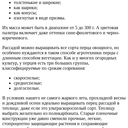
толстенькие и широкие;
как шарики;
как конусы;
изогнутые в виде призмы.
Их масса может быть в диапазоне от 5 до 300 г. А цветовая
палитра включает даже оттенки сине-фиолетового и черно-
коричневого.
Рассадой можно выращивать все сорта перца овощного, но
особенно нуждаются в таком способе агротехники перцы с
длинным способом вегетации. Как и у многих огородных
культур, у перцев есть три больших группы,
классифицируемые по срокам созревания:
скороспелые;
среднеспелые;
долгоспелые.
В условиях нашего не самого жаркого лета, прохладной весны
и дождливой осени идеально выращивать перец рассадой в
теплице, даже если это ультраскороспелый сорт. Теплицу
выбрать желательно из поликарбоната. Старые пленочные
конструкции уже давно сменили прочные, легкие,
стопроцентно защищающие растения и сохраняющие