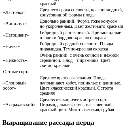
красный
Среднего срока спелости, красноплодный,
«Ласточка»
конусовидной формы плоды
Довольно ранний. Форма тоже конусом,
«Вини-пух»
но укороченным. Цвет желтовато-красный
Гибридный раннеспелый. Призмовидные
«Негоциант»
плодики бордово-красного окраса
Гибридный средней спелости. Плоды
«Ночка»
пирамидка. Темно-красная окраска
Очень ранний, с очень сочной и нежной
«Нежность»
серединой. Плод – пирамидка. Цвет –
светло-красный
Острые сорта
Среднее время созревания. Плоды
«Слоновый
напоминают хобот, пониклые и длинные.
хобот»
Цвет классический красный. Острота
средняя
Среднеспелый, очень острый сорт.
«Астраханский»
Пирамидальная форма, насыщенный
красный цвет. Мякоть жесткая, грубая
Выращивание рассады перца