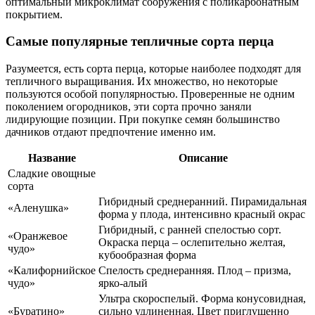
оптимальный микроклимат сооружения с поликарбонатным
покрытием.
Самые популярные тепличные сорта перца
Разумеется, есть сорта перца, которые наиболее подходят для
тепличного выращивания. Их множество, но некоторые
пользуются особой популярностью. Проверенные не одним
поколением огородников, эти сорта прочно заняли
лидирующие позиции. При покупке семян большинство
дачников отдают предпочтение именно им.
Название
Описание
Сладкие овощные
сорта
Гибридный среднеранний. Пирамидальная
«Аленушка»
форма у плода, интенсивно красный окрас
Гибридный, с ранней спелостью сорт.
«Оранжевое
Окраска перца – ослепительно желтая,
чудо»
кубообразная форма
«Калифорнийское
Спелость среднеранняя. Плод – призма,
чудо»
ярко-алый
Ультра скороспелый. Форма конусовидная,
«Буратино»
сильно удлиненная. Цвет приглушенно