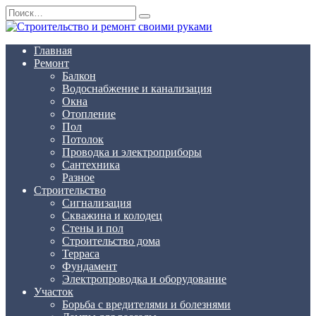
Перейти
Search
к
for:
содержанию
Главная
Ремонт
Балкон
Водоснабжение и канализация
Окна
Отопление
Пол
Потолок
Проводка и электроприборы
Сантехника
Разное
Строительство
Сигнализация
Скважина и колодец
Стены и пол
Строительство дома
Терраса
Фундамент
Электропроводка и оборудование
Участок
Борьба с вредителями и болезнями