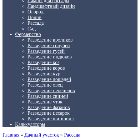
Лампы для рассады
Ландшафтный дизайн
Огород
Полив
Рассада
Сад
Фермерство
Разведение кроликов
Разведение голубей
Разведение гусей
Разведение индюков
Разведение коз
Разведение коров
Разведение кур
Разведение лошадей
Разведение овец
Разведение перепелов
Разведение свиней
Разведение уток
Разведение фазанов
Разведение цесарок
Разведение шиншилл
Калькуляторы
Главная
»
Дачный участок
»
Рассада