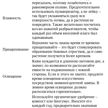
пересыхать, поэтому позаботьтесь о
равномерном поливе. Предпочтительнее
использовать пульверизатор, а не лейку –
так будет увлажняться сразу вся
Влажность
поверхность почвы, да и растения не
повредятся. Также желательно посчитать
кол-во нажатий разбрызгивателя, чтобы
каждый раз объем вносимой влаги был
одинаковым.
Верхнюю часть лианы время от времени
прищипывайте – это будет стимулировать
Прищипивание
образование боковых отростков, да и само
растение получится более крепким.
Киви нуждается в длинном световом дне, а
значит, по возможности располагайте
емкости на подоконниках с южной
стороны. Если и этого не хватит, продлите
Освещение
время освещения искусственно
посредством люминесцентной лампы. В
зимнее время освещение должно
располагаться горизонтально.
Используйте органическое удобрение –
компост или биогумус. Вносите его
каждый год, предварительно окапывая