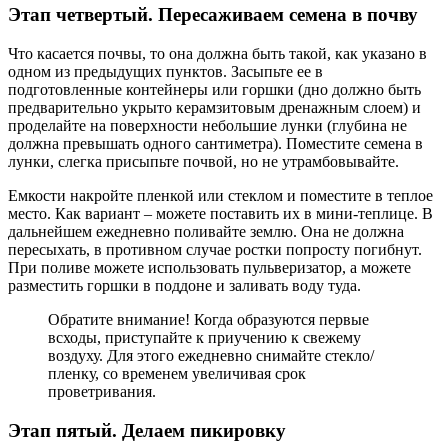
Этап четвертый. Пересаживаем семена в почву
Что касается почвы, то она должна быть такой, как указано в
одном из предыдущих пунктов. Засыпьте ее в
подготовленные контейнеры или горшки (дно должно быть
предварительно укрыто керамзитовым дренажным слоем) и
проделайте на поверхности небольшие лунки (глубина не
должна превышать одного сантиметра). Поместите семена в
лунки, слегка присыпьте почвой, но не утрамбовывайте.
Емкости накройте пленкой или стеклом и поместите в теплое
место. Как вариант – можете поставить их в мини-теплице. В
дальнейшем ежедневно поливайте землю. Она не должна
пересыхать, в противном случае ростки попросту погибнут.
При поливе можете использовать пульверизатор, а можете
разместить горшки в поддоне и заливать воду туда.
Обратите внимание! Когда образуются первые
всходы, приступайте к приучению к свежему
воздуху. Для этого ежедневно снимайте стекло/
пленку, со временем увеличивая срок
проветривания.
Этап пятый. Делаем пикировку