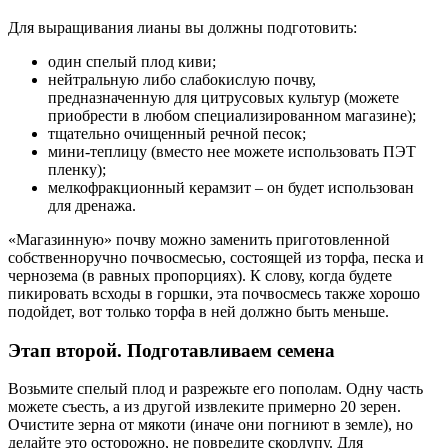
Для выращивания лианы вы должны подготовить:
один спелый плод киви;
нейтральную либо слабокислую почву,
предназначенную для цитрусовых культур (можете
приобрести в любом специализированном магазине);
тщательно очищенный речной песок;
мини-теплицу (вместо нее можете использовать ПЭТ
пленку);
мелкофракционный керамзит – он будет использован
для дренажа.
«Магазинную» почву можно заменить приготовленной
собственноручно почвосмесью, состоящей из торфа, песка и
чернозема (в равных пропорциях). К слову, когда будете
пикировать всходы в горшки, эта почвосмесь также хорошо
подойдет, вот только торфа в ней должно быть меньше.
Этап второй. Подготавливаем семена
Возьмите спелый плод и разрежьте его пополам. Одну часть
можете съесть, а из другой извлеките примерно 20 зерен.
Очистите зерна от мякоти (иначе они погниют в земле), но
делайте это осторожно, не повредите скорлупу. Для