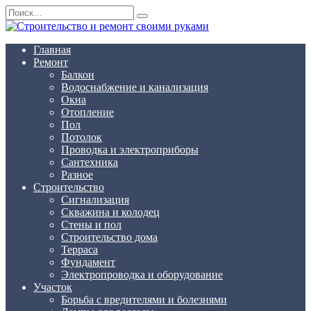
Перейти
Search
к
for:
содержанию
Главная
Ремонт
Балкон
Водоснабжение и канализация
Окна
Отопление
Пол
Потолок
Проводка и электроприборы
Сантехника
Разное
Строительство
Сигнализация
Скважина и колодец
Стены и пол
Строительство дома
Терраса
Фундамент
Электропроводка и оборудование
Участок
Борьба с вредителями и болезнями