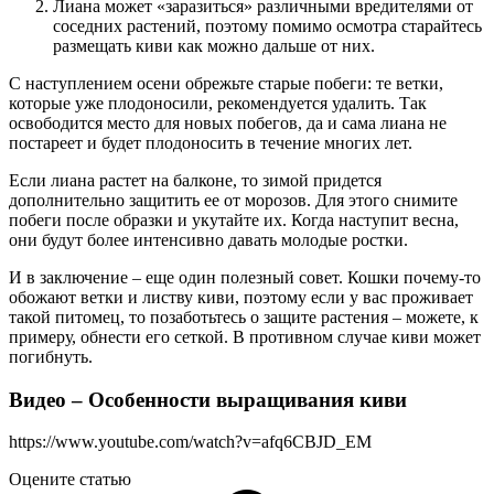
Лиана может «заразиться» различными вредителями от
соседних растений, поэтому помимо осмотра старайтесь
размещать киви как можно дальше от них.
С наступлением осени обрежьте старые побеги: те ветки,
которые уже плодоносили, рекомендуется удалить. Так
освободится место для новых побегов, да и сама лиана не
постареет и будет плодоносить в течение многих лет.
Если лиана растет на балконе, то зимой придется
дополнительно защитить ее от морозов. Для этого снимите
побеги после образки и укутайте их. Когда наступит весна,
они будут более интенсивно давать молодые ростки.
И в заключение – еще один полезный совет. Кошки почему-то
обожают ветки и листву киви, поэтому если у вас проживает
такой питомец, то позаботьтесь о защите растения – можете, к
примеру, обнести его сеткой. В противном случае киви может
погибнуть.
Видео – Особенности выращивания киви
https://www.youtube.com/watch?v=afq6CBJD_EM
Оцените статью