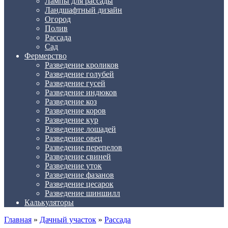
Лампы для рассады
Ландшафтный дизайн
Огород
Полив
Рассада
Сад
Фермерство
Разведение кроликов
Разведение голубей
Разведение гусей
Разведение индюков
Разведение коз
Разведение коров
Разведение кур
Разведение лошадей
Разведение овец
Разведение перепелов
Разведение свиней
Разведение уток
Разведение фазанов
Разведение цесарок
Разведение шиншилл
Калькуляторы
Главная
»
Дачный участок
»
Рассада