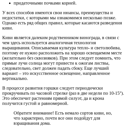
придаточными почками корней.
У всех способов имеются свои нюансы, преимущества и
недостатки, с которыми мы ознакомимся несколько позже.
Однако есть ряд общих правил, которые касаются разведения
киви.
Киви является далеким родственником винограда, в связи с
чем здесь используется аналогичная технология
выращивания. Описываемая культура тепло- и светолюбива,
поэтому ее нужно расположить на хорошо освещаемом месте
(желательно без сквозняков). При этом следует помнить, что
прямые лучи солнца могут привести к ожогам листвы,
следовательно, свет должен падать сбоку. Еще лучший
вариант – это искусственное освещение, направленное
вертикально.
В процессе развития горшки следует периодически
прокручивать по часовой стрелке (раз в две недели по 10-15°).
Это обеспечит растениям прямой силуэт, да и крона
получится густой и равномерной.
Обратите внимание! Есть немало сортов киви, но,
что характерно, почти все они подойдут для
взращивания дома.