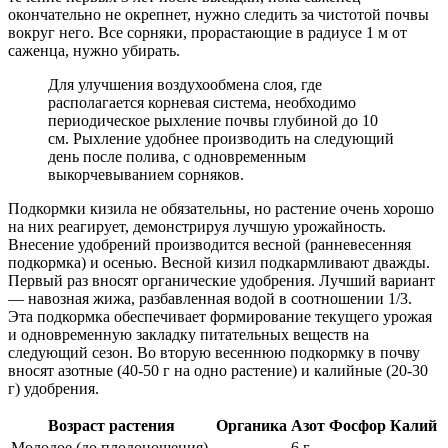
окончательно не окрепнет, нужно следить за чистотой почвы
вокруг него. Все сорняки, прорастающие в радиусе 1 м от
саженца, нужно убирать.
Для улучшения воздухообмена слоя, где
располагается корневая система, необходимо
периодическое рыхление почвы глубиной до 10
см. Рыхление удобнее производить на следующий
день после полива, с одновременным
выкорчевыванием сорняков.
Подкормки кизила не обязательны, но растение очень хорошо
на них реагирует, демонстрируя лучшую урожайность.
Внесение удобрений производится весной (ранневесенняя
подкормка) и осенью. Весной кизил подкармливают дважды.
Первый раз вносят органические удобрения. Лучший вариант
— навозная жижа, разбавленная водой в соотношении 1/3.
Эта подкормка обеспечивает формирование текущего урожая
и одновременную закладку питательных веществ на
следующий сезон. Во вторую весеннюю подкормку в почву
вносят азотные (40-50 г на одно растение) и калийные (20-30
г) удобрения.
Возраст растения
Органика
Азот
Фосфор
Калий
Молодое (до плодоношения)
6 г