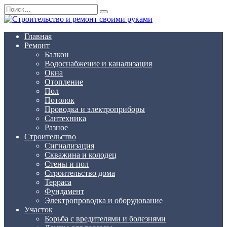
Перейти
Search
к
for:
содержанию
Главная
Ремонт
Балкон
Водоснабжение и канализация
Окна
Отопление
Пол
Потолок
Проводка и электроприборы
Сантехника
Разное
Строительство
Сигнализация
Скважина и колодец
Стены и пол
Строительство дома
Терраса
Фундамент
Электропроводка и оборудование
Участок
Борьба с вредителями и болезнями