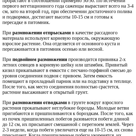
прорастают в соотношении примерно 50/50. По истечении
первого вегетационного года саженцы вырастают всего на 3-4
см, зато на второй год, при обеспечении достаточного полива
и подкормки, достигают высоты 10-15 см и готовы к
пересадке в питомник.
При
размножении отпрысками
в качестве рассадного
материала используют корневую поросль, окружающую
взрослое растение. Она отделяется от основного куста и
пересаживается в питомник осенью или весной.
При
подвойном размножении
производится прививка 2-х
летних сеянцев в корневую шейку или штамбик. Привитый
кизил прикапывают в емкости с песчано-торфяной смесью до
уровня соединения подвоя с привоем. Затем емкость
помещают в прохладный парник или на подставку в теплице.
После того, как место соединения полностью срастется,
растение высаживают в открытый грунт.
При
размножении отводками
в грунте вокруг взрослого
растения прокапывают неглубокие борозды. Молодые ветви
пригибаются и пришпиливаются к бороздкам. После того, как
из почек пришпиленных побегов разовьются побеги длиной
до 12 см, их присыпают смешанной с перегноем землей. Через
2-3 недели, когда побеги увеличатся еще на 10-15 см, их снова
присыпают. Когда пришпиленные побеги укоренятся, их