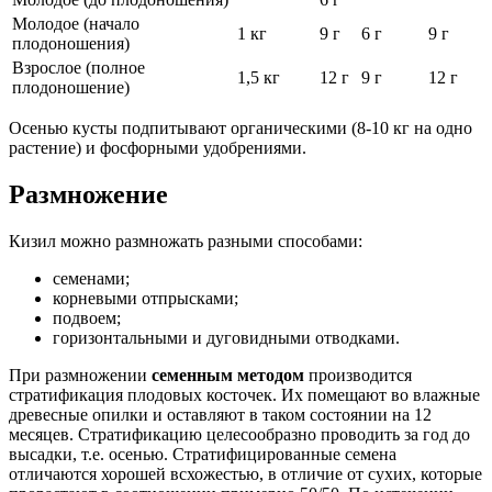
Молодое (начало
1 кг
9 г
6 г
9 г
плодоношения)
Взрослое (полное
1,5 кг
12 г
9 г
12 г
плодоношение)
Осенью кусты подпитывают органическими (8-10 кг на одно
растение) и фосфорными удобрениями.
Размножение
Кизил можно размножать разными способами:
семенами;
корневыми отпрысками;
подвоем;
горизонтальными и дуговидными отводками.
При размножении
семенным методом
производится
стратификация плодовых косточек. Их помещают во влажные
древесные опилки и оставляют в таком состоянии на 12
месяцев. Стратификацию целесообразно проводить за год до
высадки, т.е. осенью. Стратифицированные семена
отличаются хорошей всхожестью, в отличие от сухих, которые