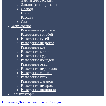
Лампы для рассады
Ландшафтный дизайн
Огород
Полив
Рассада
Сад
Фермерство
Разведение кроликов
Разведение голубей
Разведение гусей
Разведение индюков
Разведение коз
Разведение коров
Разведение кур
Разведение лошадей
Разведение овец
Разведение перепелов
Разведение свиней
Разведение уток
Разведение фазанов
Разведение цесарок
Разведение шиншилл
Калькуляторы
Главная
»
Дачный участок
»
Рассада