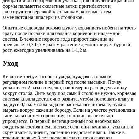
декоративного оформления участка. Для получения красивой
формы пальметты скелетные ветки пригибаются и
фиксируются веревкой к колышкам, которые затем
заменяются на шпалеры из столбиков.
Опытные садоводы рекомендуют укорачивать побеги на треть
сразу после посадки для баланса корневой и надземной
систем. В течение первого года прирост саженца не
превышает 0,3-0,5 м, затем растение демонстрирует бурный
рост, ежегодно увеличиваясь на 1-1,2 м.
Уход
Кизил не требует особого ухода, нуждаясь только в
регулярном поливе в первый год после высадки. Почву
увлажняют 2 раза в неделю, равномерно распределяя воду
вокруг столба. Лить воду под самый столб не нужно, корневая
система кизила достаточно развита, чтобы поглощать влагу в
радиусе 0,5 м. Чтобы вода не растекалась по земле, нужно
вырыть вокруг саженца борозду. Если на участке установлена
капельная система орошения, то полив значительно
упрощается. В первый вегетационный год необходимо
следить за состоянием листьев: если они начинают усыхать и
скручиваться, значит, растению недостает влаги. Также в
течение первых 3 лет после высадки, пока саженец