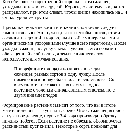
Кол вбивают с подветренной стороны, а сам саженец
укладывают в землю с другой. Корневую систему аккуратно
расправляют, при этом следят, чтобы шейка находилась на 3-4
см над уровнем грунта.
При копке лунки верхний и нижний слои земли следует
класть отдельно. Это нужно для того, чтобы впоследствии
соединить верхний плодородный слой с минеральными и
органическими удобрениями (лучше всего перегноем). После
укладки саженца в лунку сначала укладывается верхний
обогащенный слой почвы, а земля с нижнего слоя
используется для мульчирования.
При дефиците площади возможна высадка
саженцев разных сортов в одну лунку. После
помещения в почву оба ствола переплетаются. Со
временем такие саженцы вырастут в одно
растение с толстым спиралевидным стволом, но с
двумя видами плодов.
Формирование растения зависит от того, что вы в итоге
хотите получить — куст или дерево. Чтобы саженец вырос в
аккуратное деревце, первые 3-4 года производят обрезку
нижних побегов. Если растение не обрезать, сформируется
раскидистый куст кизила. Некоторые сорта подходят для