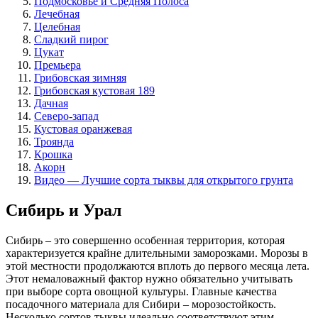
Подмосковье и Средняя Полоса
Лечебная
Целебная
Сладкий пирог
Цукат
Премьера
Грибовская зимняя
Грибовская кустовая 189
Дачная
Северо-запад
Кустовая оранжевая
Троянда
Крошка
Акорн
Видео — Лучшие сорта тыквы для открытого грунта
Сибирь и Урал
Сибирь – это совершенно особенная территория, которая
характеризуется крайне длительными заморозками. Морозы в
этой местности продолжаются вплоть до первого месяца лета.
Этот немаловажный фактор нужно обязательно учитывать
при выборе сорта овощной культуры. Главные качества
посадочного материала для Сибири – морозостойкость.
Несколько сортов тыквы идеально соответствуют этим