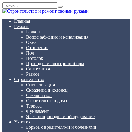
Перейти
Search
к
for:
содержанию
Главная
Ремонт
Балкон
Водоснабжение и канализация
Окна
Отопление
Пол
Потолок
Проводка и электроприборы
Сантехника
Разное
Строительство
Сигнализация
Скважина и колодец
Стены и пол
Строительство дома
Терраса
Фундамент
Электропроводка и оборудование
Участок
Борьба с вредителями и болезнями