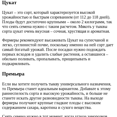
Цукат
Цукат – это сорт, который характеризуется высокой
урожайностью и быстрым созреванием (от 112 до 118 дней).
Плоды будут достаточно крупными – около 2 килограмм, так
что сеять семена нужно с таким расчетом. Мякоть у тыквы
сорта цукат очень вкусная – сочная, хрустящая и ароматная.
Фермеры рекомендуют высаживать Цукат на супесчаной и
легко, суглинистой почве, поскольку именно на ней сорт дает
самый богатый урожай. После посадки нужно подождать
первых всходов и удалить слабые растения, а оставшиеся –
обильно поливать, пропалывать, прищипывать и
подкармливать.
Премьера
Если вы хотите получить тыкву универсального назначения,
то Премьера станет идеальным вариантом. Добавьте к этому
раннеспелость сорта и высокую урожайность, и больше не
станете искать другие разновидности тыквы. На выходе
фермеры получают крупные гладкие плоды с высоким
содержанием сахара, каротина и сухого вещества.
Сеять семена нужно в тот момент, когда угроза заморозков