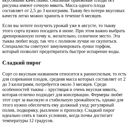
вкусовыми качествами. Овальные оранжевые плоды без
рисунка имеют сочную мякоть. Масса одного плода
составляет от 2,5 до 3 килограмм. Тыкву без потери вкусовых
качеств легко можно хранить в течение 6 месяцев.
Если вы хотите получить урожай уже в августе, то тыкву
этого сорта нужно посадить в июне. При этом важно выбрать
дренированную почву и, желательно, солнечное место. Эта
тыква любит воду, так что с поливом лучше не скупиться.
Специалисты советуют замульчировать лунки торфом,
который позволит предотвратить быстрое испарение воды.
Сладкий пирог
Сорт со вкусным названием относится к раннеспелым, то есть
для созревания плодов, средняя масса которых составляет от 2
до 3 килограмм, потребуется около 3 месяцев. Среди
особенностей тыквы – хрустящая и очень вкусная мякоть,
которая отлично подходит для консервации. Фермеры любят
этот сорт за высокую и стабильную урожайность, однако для
этого нужно обеспечить ему должный уход: регулярный
полив, подкормку, рыхление и прополку. Сладкий пирог
идеально сеять в таких условиях, когда почва достигает
температуры 12 градусов.