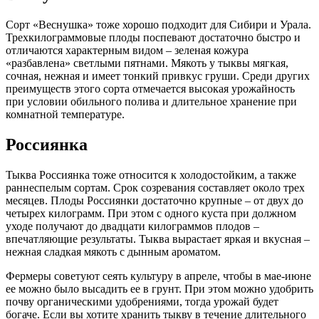
Сорт «Веснушка» тоже хорошо подходит для Сибири и Урала.
Трехкилограммовые плоды поспевают достаточно быстро и
отличаются характерным видом – зеленая кожура
«разбавлена» светлыми пятнами. Мякоть у тыквы мягкая,
сочная, нежная и имеет тонкий привкус груши. Среди других
преимуществ этого сорта отмечается высокая урожайность
при условии обильного полива и длительное хранение при
комнатной температуре.
Россиянка
Тыква Россиянка тоже относится к холодостойким, а также
раннеспелым сортам. Срок созревания составляет около трех
месяцев. Плоды Россиянки достаточно крупные – от двух до
четырех килограмм. При этом с одного куста при должном
уходе получают до двадцати килограммов плодов –
впечатляющие результаты. Тыква вырастает яркая и вкусная –
нежная сладкая мякоть с дынным ароматом.
Фермеры советуют сеять культуру в апреле, чтобы в мае-июне
ее можно было высадить ее в грунт. При этом можно удобрить
почву органическими удобрениями, тогда урожай будет
богаче. Если вы хотите хранить тыкву в течение длительного