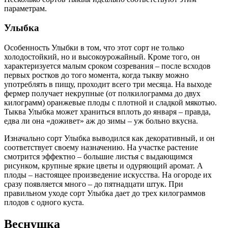
параметрам.
Улыбка
Особенность Улыбки в том, что этот сорт не только
холодостойкий, но и высокоурожайный. Кроме того, он
характеризуется малым сроком созревания – после всходов
первых ростков до того момента, когда тыкву можно
употреблять в пищу, проходит всего три месяца. На выходе
фермер получает некрупные (от полкилограмма до двух
килограмм) оранжевые плоды с плотной и сладкой мякотью.
Тыква Улыбка может храниться вплоть до января – правда,
едва ли она «доживет» аж до зимы – уж больно вкусна.
Изначально сорт Улыбка выводился как декоративный, и он
соответствует своему назначению. На участке растение
смотрится эффектно – большие листья с выдающимся
рисунком, крупные яркие цветы и одуряющий аромат. А
плоды – настоящее произведение искусства. На огороде их
сразу появляется много – до пятнадцати штук. При
правильном уходе сорт Улыбка дает до трех килограммов
плодов с одного куста.
Веснушка