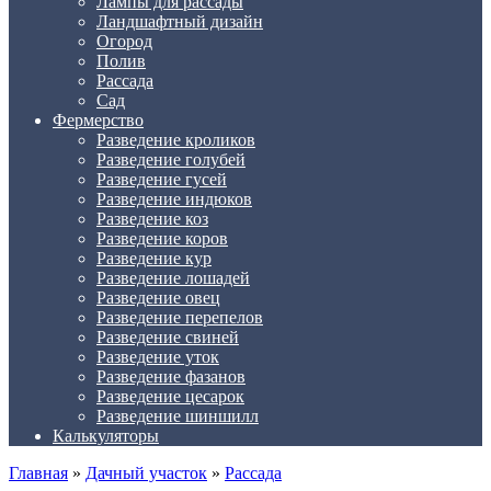
Лампы для рассады
Ландшафтный дизайн
Огород
Полив
Рассада
Сад
Фермерство
Разведение кроликов
Разведение голубей
Разведение гусей
Разведение индюков
Разведение коз
Разведение коров
Разведение кур
Разведение лошадей
Разведение овец
Разведение перепелов
Разведение свиней
Разведение уток
Разведение фазанов
Разведение цесарок
Разведение шиншилл
Калькуляторы
Главная
»
Дачный участок
»
Рассада