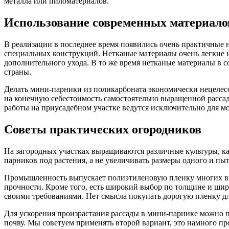
металла или пиломатериалов.
Использование современных материало
В реализации в последнее время появились очень практичные
специальных конструкций. Нетканые материалы очень легкие и 
дополнительного ухода. В то же время нетканые материалы в с
страны.
Делать мини-парники из поликарбоната экономически нецелесоо
на конечную себестоимость самостоятельно выращенной рассады
работы на приусадебном участке ведутся исключительно для мо
Советы практических огородников
На загородных участках выращиваются различные культуры, ка
парников под растения, а не увеличивать размеры одного и пы
Промышленность выпускает полиэтиленовую пленку многих ви
прочности. Кроме того, есть широкий выбор по толщине и шир
своими требованиями. Нет смысла покупать дорогую пленку дл
Для ускорения произрастания рассады в мини-парнике можно пр
почву. Мы советуем применять второй вариант, это намного пр