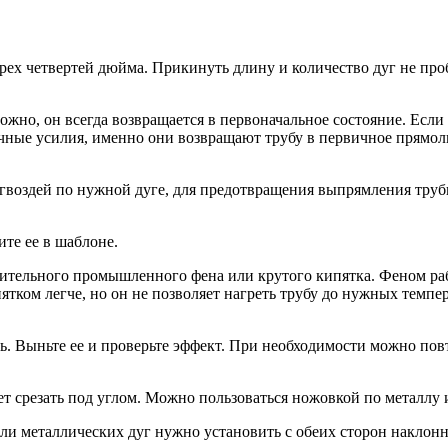
ех четвертей дюйма. Прикинуть длину и количество дуг не проб
ожно, он всегда возвращается в первоначальное состояние. Если 
аточные усилия, именно они возвращают трубу в первичное прям
о гвоздей по нужной дуге, для предотвращения выпрямления тру
ите ее в шаблоне.
оительного промышленного фена или крутого кипятка. Феном ра
пятком легче, но он не позволяет нагреть трубу до нужных темпе
ь. Выньте ее и проверьте эффект. При необходимости можно пов
ет срезать под углом. Можно пользоваться ножовкой по металлу
и металлических дуг нужно установить с обеих сторон наклон