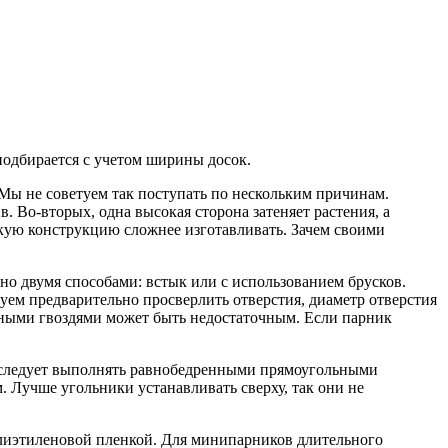
подбирается с учетом ширины досок.
Мы не советуем так поступать по нескольким причинам.
. Во-вторых, одна высокая сторона затеняет растения, а
акую конструкцию сложнее изготавливать. Зачем своими
жно двумя способами: встык или с использованием брусков.
дуем предварительно просверлить отверстия, диаметр отверстия
енными гвоздями может быть недостаточным. Если парник
е следует выполнять равнобедренными прямоугольными
. Лучше угольники устанавливать сверху, так они не
лиэтиленовой пленкой. Для минипарников длительного