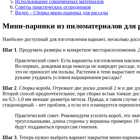
Использование современных материалов
Советы практических огородников
Видео – Сборка мини-парника для рассады
Мини-парники из пиломатериалов для 
Наиболее доступный для изготовления вариант, несколько досок 
Шаг 1
. Продумать размеры и конкретное месторасположения. 
Практический совет. Есть варианты изготовления наклон
Во-первых, дождевая вода никогда не навредит рассаде, п
это не приносит им пользы. Растения в тени вырастают 
руками ухудшать условия выращивания рассады?
Шаг 2
. Сборка короба. Отрежьте две доски длиной 2 м и две 
Второй способ предпочтительнее, при сборке встык тонкие дос
на 0,5–­1,0 мм меньше диаметра метиза. Правда, в таком случ
стационарный – нет проблем, а если его планируется переносит
Практический совет. Рекомендуем усилить короб, это з
треугольниками, длина стороны у вершины примерно 10 см
будут поддаваться процессам гниения.
Шаг 3
. Теперь нужно выбрать вариант накрытия мини-парник