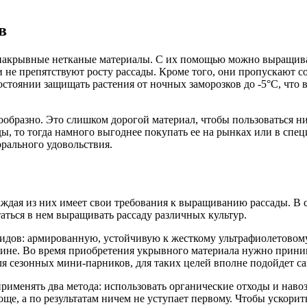
в
 накрывные нетканые материалы. С их помощью можно выращиват
не препятствуют росту рассады. Кроме того, они пропускают со
остоянии защищать растения от ночных заморозков до -5°С, что
бразно. Это слишком дорогой материал, чтобы пользоваться ним
, то тогда намного выгоднее покупать ее на рынках или в спец
рального удовольствия.
ждая из них имеет свои требования к выращиванию рассады. В с
таться в нем выращивать рассаду различных культур.
дов: армированную, устойчивую к жесткому ультрафиолетовом
ине. Во время приобретения укрывного материала нужно приним
я сезонных мини-парников, для таких целей вполне подойдет са
именять два метода: использовать органические отходы и навоз
още, а по результатам ничем не уступает первому. Чтобы ускор