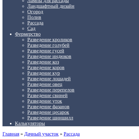
Лампы для рассады
Ландшафтный дизайн
Огород
Полив
Рассада
Сад
Фермерство
Разведение кроликов
Разведение голубей
Разведение гусей
Разведение индюков
Разведение коз
Разведение коров
Разведение кур
Разведение лошадей
Разведение овец
Разведение перепелов
Разведение свиней
Разведение уток
Разведение фазанов
Разведение цесарок
Разведение шиншилл
Калькуляторы
Главная
»
Дачный участок
»
Рассада