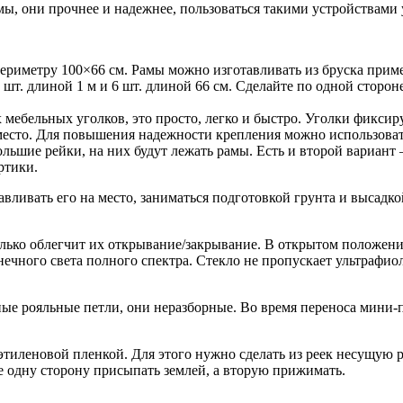
ы, они прочнее и надежнее, пользоваться такими устройствами 
периметру 100×66 см. Рамы можно изготавливать из бруска прим
шт. длиной 1 м и 6 шт. длиной 66 см. Сделайте по одной сторон
мебельных уголков, это просто, легко и быстро. Уголки фикси
а место. Для повышения надежности крепления можно использова
ьшие рейки, на них будут лежать рамы. Есть и второй вариант 
ртики.
вливать его на место, заниматься подготовкой грунта и высадко
колько облегчит их открывание/закрывание. В открытом положен
лнечного света полного спектра. Стекло не пропускает ультрафи
ые рояльные петли, они неразборные. Во время переноса мини-п
тиленовой пленкой. Для этого нужно сделать из реек несущую ра
одну сторону присыпать землей, а вторую прижимать.