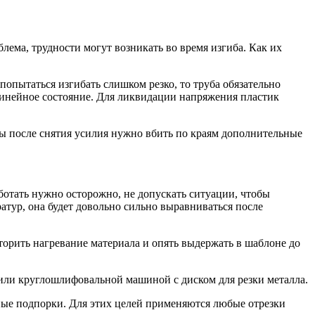
лема, трудности могут возникать во время изгиба. Как их
попытаться изгибать слишком резко, то труба обязательно
олинейное состояние. Для ликвидации напряжения пластик
бы после снятия усилия нужно вбить по краям дополнительные
ботать нужно осторожно, не допускать ситуации, чтобы
ратур, она будет довольно сильно выравниваться после
торить нагревание материала и опять выдержать в шаблоне до
 или круглошлифовальной машиной с диском для резки металла.
ные подпорки. Для этих целей применяются любые отрезки