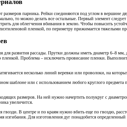
ериалов
от размеров парника. Рейки соединяются под углом в вершине д
мально, то можно делать все остальные. Первый элемент следует 
трить для облегчения вбивания в землю. Чтобы повысить устойч
лиэтиленовой пленкой, по периметру прижимается тяжелыми пр
ев
ия для развития рассады. Прутки должны иметь диаметр 6–­8 мм
ко пленкой. Проблема – исключить провисание пленки. Выполни
атягивается несколько линий веревки или проволоки, на которых
ном шаблоне или с использованием любого круглого предмета п
ходящих размеров. На ней нужно начертить полукруг с диамет
ника увеличится.
 гвозди. В центре и по краям нужно вбить еще по гвоздю, расс
ремя изгибания. Для изготовления дуг понадобится определенны