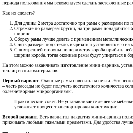
периода пользования мы рекомендуем сделать застекленные рам
Как их сделать?
Для длины 2 метра достаточно три рамы с размерами по 
Отрежьте по размерам бруски, на три рамы понадобится 6 
ширине.
Сборку рамы лучше делать с применением металлических 
Снять размеры под стекло, вырезать и установить его н
С внутренней стороны по периметру короба прибить небол
ширина короба, тогда оконные рамы будут упираться в бо
На этом можно заканчивать изготовление мини-парника, устана
теплиц из пиломатериалов.
Первый вариант
. Оконные рамы навесить на петли. Это нес
– часть рассады не будет получать достаточного количества со
болезнетворные микроорганизмы.
Практический совет. Не устанавливайте дешевые мебельн
усложняет процесс транспортировки конструкции.
Второй вариант
. Есть варианты накрытия мини-парника полиэ
прижимать любыми тяжелыми предметами. Для удобства лучше 