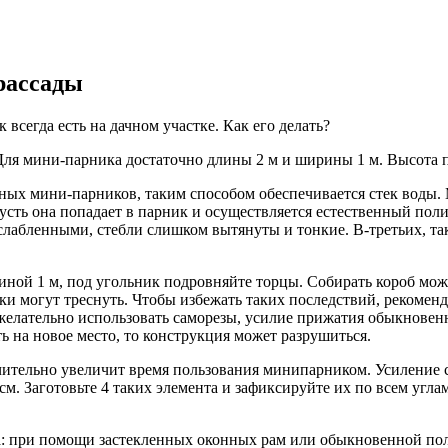
рассады
всегда есть на дачном участке. Как его делать?
Для мини-парника достаточно длины 2 м и ширины 1 м. Высота 
ных мини-парников, таким способом обеспечивается стек воды. 
усть она попадает в парник и осуществляется естественный полив
ослабленными, стебли слишком вытянуты и тонкие. В-третьих, т
длиной 1 м, под угольник подровняйте торцы. Собирать короб мо
ки могут треснуть. Чтобы избежать таких последствий, рекомен
ае желательно использовать саморезы, усилие прижатия обыкнов
ь на новое место, то конструкция может разрушиться.
начительно увеличит время пользования минипарником. Усилени
. Заготовьте 4 таких элемента и зафиксируйте их по всем углам
а: при помощи застекленных оконных рам или обыкновенной по