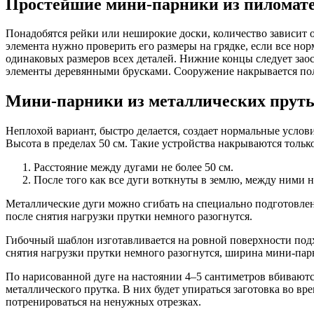
Простейшие мини-парники из пиломат
Понадобятся рейки или неширокие доски, количество зависит 
элемента нужно проверить его размеры на грядке, если все нор
одинаковых размеров всех деталей. Нижние концы следует заос
элементы деревянными брусками. Сооружение накрывается по
Мини-парники из металлических пруть
Неплохой вариант, быстро делается, создает нормальные услов
Высота в пределах 50 см. Такие устройства накрываются толь
Расстояние между дугами не более 50 см.
После того как все дуги воткнуты в землю, между ними н
Металлические дуги можно сгибать на специально подготовлен
после снятия нагрузки прутки немного разогнутся.
Гибочный шаблон изготавливается на ровной поверхности под
снятия нагрузки прутки немного разогнутся, ширина мини-пар
По нарисованной дуге на настоянии 4–5 сантиметров вбиваются
металлического прутка. В них будет упираться заготовка во в
потренироваться на ненужных отрезках.