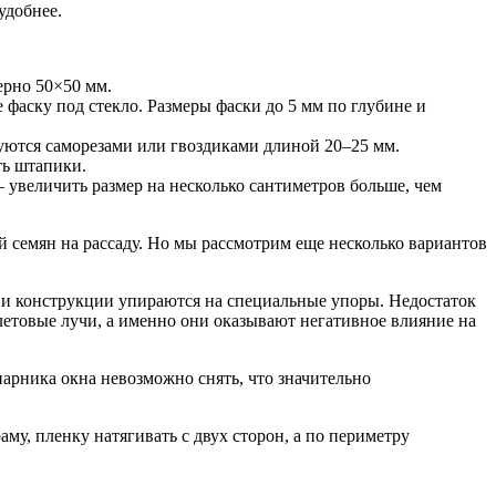
удобнее.
ерно 50×50 мм.
е фаску под стекло. Размеры фаски до 5 мм по глубине и
руются саморезами или гвоздиками длиной 20–25 мм.
ть штапики.
– увеличить размер на несколько сантиметров больше, чем
й семян на рассаду. Но мы рассмотрим еще несколько вариантов
ии конструкции упираются на специальные упоры. Недостаток
олетовые лучи, а именно они оказывают негативное влияние на
арника окна невозможно снять, что значительно
му, пленку натягивать с двух сторон, а по периметру