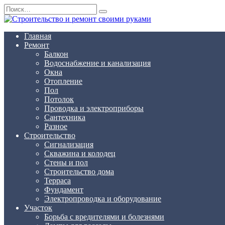
Перейти
Search
к
for:
содержанию
Главная
Ремонт
Балкон
Водоснабжение и канализация
Окна
Отопление
Пол
Потолок
Проводка и электроприборы
Сантехника
Разное
Строительство
Сигнализация
Скважина и колодец
Стены и пол
Строительство дома
Терраса
Фундамент
Электропроводка и оборудование
Участок
Борьба с вредителями и болезнями