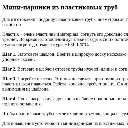
Мини-парники из пластиковых труб
Для изготовления подойдут пластиковые трубы диаметром до тр
изгибать?
Пластик – очень эластичный материал, согнуть его довольно сл
треснет. Во время изготовления дуг главная задача снять ост
нужно нагреть до температуры +100–120°С.
Шаг 1
. Заготовьте шаблон. Вбейте в широкую доску нескольк
упорные гвозди.
Шаг 2
. Вставьте в шаблон отрезок трубы нужной длины и согн
Шаг 3
. Нагрейте пластик. Это можно сделать при помощи стр
пластик начал плавиться. Работа, конечно, требует опыта. С ки
вынимания из шаблона.
Шаг 4
. После нагрева дуга должно в шаблоне полностью остыт
полного остывания.
Чтобы пластиковые трубы легче входили в землю, концы следу
Для повышения устойчивости минипарников из пластиковых ил