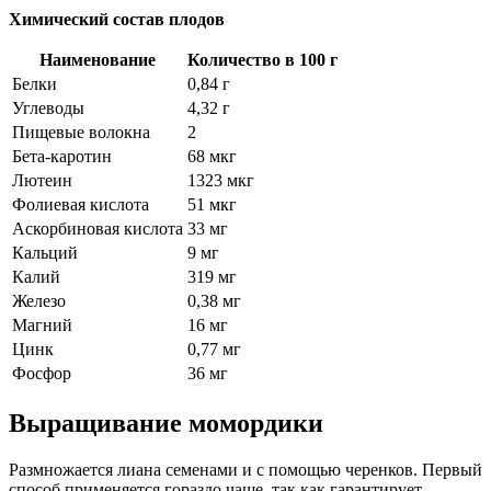
Химический состав плодов
Наименование
Количество в 100 г
Белки
0,84 г
Углеводы
4,32 г
Пищевые волокна
2
Бета-каротин
68 мкг
Лютеин
1323 мкг
Фолиевая кислота
51 мкг
Аскорбиновая кислота
33 мг
Кальций
9 мг
Калий
319 мг
Железо
0,38 мг
Магний
16 мг
Цинк
0,77 мг
Фосфор
36 мг
Выращивание момордики
Размножается лиана семенами и с помощью черенков. Первый
способ применяется гораздо чаще, так как гарантирует