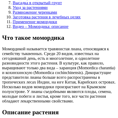
Высадка в открытый грунт
Уход за растениями
Размножение черенками
Заготовка растения в лечебных целях
Применение момордики
Видео – Момордика: описание
Что такое момордика
Момордикой называется травянистая лиана, относящаяся к
семейству тыквенных. Среди 20 видов, известных на
сегодняшний день, есть и многолетние, и однолетние
разновидности этого растения. В культуре, как правило,
выращивают только два вида – харанция (Мomordica charantia)
и кохинхинскую (Momordica cochinchinensis). Дикорастущие
представители лианы больше всего распространены в
тропических лесах Индии, на юге Китая, Карибских островах.
Несколько видов момордики произрастают на Крымском
полуострове. У лианы съедобными являются плоды, семена,
молодые побеги и листья, кроме того, все части растения
обладают лекарственными свойствами.
Описание растения