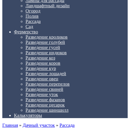
Лампы для рассады
Ландшафтный дизайн
Огород
Полив
Рассада
Сад
Фермерство
Разведение кроликов
Разведение голубей
Разведение гусей
Разведение индюков
Разведение коз
Разведение коров
Разведение кур
Разведение лошадей
Разведение овец
Разведение перепелов
Разведение свиней
Разведение уток
Разведение фазанов
Разведение цесарок
Разведение шиншилл
Калькуляторы
Главная
»
Дачный участок
»
Рассада