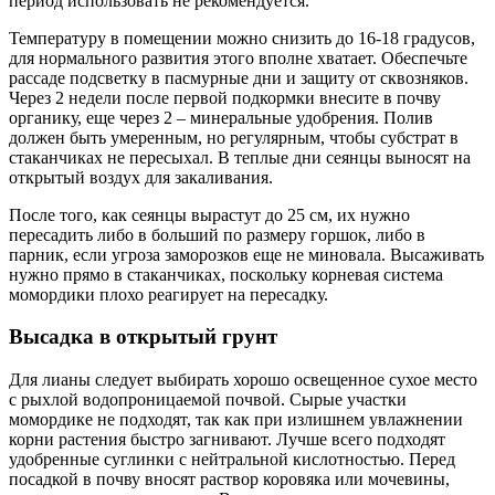
период использовать не рекомендуется.
Температуру в помещении можно снизить до 16-18 градусов,
для нормального развития этого вполне хватает. Обеспечьте
рассаде подсветку в пасмурные дни и защиту от сквозняков.
Через 2 недели после первой подкормки внесите в почву
органику, еще через 2 – минеральные удобрения. Полив
должен быть умеренным, но регулярным, чтобы субстрат в
стаканчиках не пересыхал. В теплые дни сеянцы выносят на
открытый воздух для закаливания.
После того, как сеянцы вырастут до 25 см, их нужно
пересадить либо в больший по размеру горшок, либо в
парник, если угроза заморозков еще не миновала. Высаживать
нужно прямо в стаканчиках, поскольку корневая система
момордики плохо реагирует на пересадку.
Высадка в открытый грунт
Для лианы следует выбирать хорошо освещенное сухое место
с рыхлой водопроницаемой почвой. Сырые участки
момордике не подходят, так как при излишнем увлажнении
корни растения быстро загнивают. Лучше всего подходят
удобренные суглинки с нейтральной кислотностью. Перед
посадкой в почву вносят раствор коровяка или мочевины,