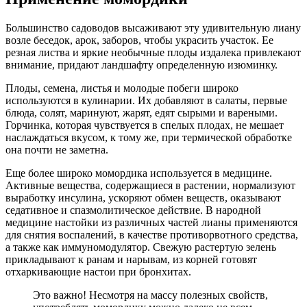
Большинство садоводов высаживают эту удивительную лиану
возле беседок, арок, заборов, чтобы украсить участок. Ее
резная листва и яркие необычные плоды издалека привлекают
внимание, придают ландшафту определенную изюминку.
Плоды, семена, листья и молодые побеги широко
используются в кулинарии. Их добавляют в салаты, первые
блюда, солят, маринуют, жарят, едят сырыми и вареными.
Горчинка, которая чувствуется в спелых плодах, не мешает
наслаждаться вкусом, к тому же, при термической обработке
она почти не заметна.
Еще более широко момордика используется в медицине.
Активные вещества, содержащиеся в растении, нормализуют
выработку инсулина, ускоряют обмен веществ, оказывают
седативное и спазмолитическое действие. В народной
медицине настойки из различных частей лианы применяются
для снятия воспалений, в качестве противорвотного средства,
а также как иммуномодулятор. Свежую растертую зелень
прикладывают к ранам и нарывам, из корней готовят
отхаркивающие настои при бронхитах.
Это важно! Несмотря на массу полезных свойств,