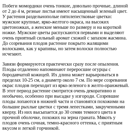
Побеги момордики очень тонкие, довольно прочные, длиной
от 2 до 4 м, резные листья имеют насыщенный зеленый цвет.
У растения раздельнополые пятилепестковые цветки:
мужские крупные, ярко-желтого окраса, на высоких
цветоножках, а женские меньше по размеру и на короткой
ножке. Мужские цветы распускаются первыми и выделяют
очень приятный сильный аромат схожий с запахом жасмина.
До созревания плодов растение покрыто жалящими
волосками, как у крапивы, но затем волоски полностью
исчезают.
Завязи формируются практически сразу после опыления.
Плоды отдаленно напоминают переросшие огурцы с
бородавчатой кожицей. Их длина может варьироваться в
пределах 10-25 см, а диаметр около 7 см. По мере созревания
окрас плодов переходит из ярко-зеленого в желто-оранжевый.
В этот период растение смотрится очень декоративно и
необычно, особенно при высадке у изгороди. Созревшие
плоды лопаются в нижней части и становятся похожими на
большие рыхлые цветки с тремя лепестками, закрученными
кверху. Из них высыпается до 30 семян темного цвета в
прочной оболочке, похожих на зерна граната. Мякоть у
плодов очень сочная, темно-красного оттенка, с приятным
вкусом и легкой горчинкой.