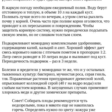
В жаркую погоду необходим ежедневный полив. Воду берут
отстоянную и теплую, в объеме 10 л на каждый куст.
Поливать лучше всего по вечерам, а утром слегка рыхлить
почву у корней. Очень часто при поливе корни оголяются, что
приводит к их пересыханию и повреждениям. Чтобы
защитить корневую систему, нужно периодически подсыпать
свежую землю, но не слишком толстым слоем.
Подкармливают момордику комплексными удобрениями,
содержащими калий, кальций и азот. Хороший эффект дает
смесь коровьего навоза с птичьим пометом в пропорции 1:2.
Литр смеси разводят в 10 литрах воды и выливают под куст.
Периодичность подкормок – раз в 3 недели.
Болезни и вредители у момордики те же, что и у остальных
тыквенных культур: бактериоз, мучнистая роса, серая гниль,
тля. Пораженные растения припудривают древесной золой,
опрыскивают коллоидной серой (40 г на ведро воды) или
слабым настоем коровяка. В запущенных случаях применяют
хлорокись меди и другие химические препараты.
Совет! Собирать плоды рекомендуется чуть
недозрелыми, пока в мякоти еще не накопилась
горечь. Определять нужно по цвету: кожура уже