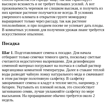
высокую всхожесть и не требует больших усилий. А вот
приживаемость черенков не слишком высокая, и получить из
них крепкое растение получается не всегда. В условиях
умеренного климата в открытом грунте момордику
выращивают только через рассаду, так как растение
теплолюбивое, и при позднем посеве не успевает дать плоды.
В комнатных условиях для получения урожая лиане требуется
искусственное опыление.
Посадка
Шаг 1
. Подготавливают семена к посадке. Для начала
отбирают только семечки темного цвета, поскольку светлые
считаются недостаточно вызревшими. Для дезинфекции
семенной материал погружают на полчаса в слабый раствор
марганцовки комнатной температуры. Далее в стакане теплой
воды разводят чайную ложку натурального меда и смачивают
в этом растворе полотняную салфетку. В салфетку
заворачивают семена и кладут в теплое место, например, у
батареи. Укутывать их пленкой нельзя, это способствует
загниванию семян, лучше увлажняйте салфетку по мере
высыхания. На проращивание обычно требуется около 2
недель.