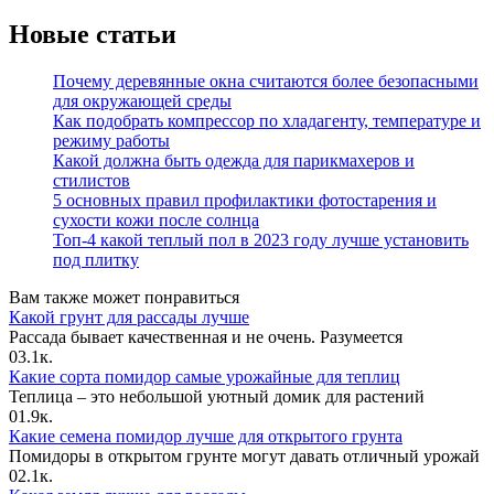
Новые статьи
Почему деревянные окна считаются более безопасными
для окружающей среды
Как подобрать компрессор по хладагенту, температуре и
режиму работы
Какой должна быть одежда для парикмахеров и
стилистов
5 основных правил профилактики фотостарения и
сухости кожи после солнца
Топ-4 какой теплый пол в 2023 году лучше установить
под плитку
Вам также может понравиться
Какой грунт для рассады лучше
Рассада бывает качественная и не очень. Разумеется
0
3.1к.
Какие сорта помидор самые урожайные для теплиц
Теплица – это небольшой уютный домик для растений
0
1.9к.
Какие семена помидор лучше для открытого грунта
Помидоры в открытом грунте могут давать отличный урожай
0
2.1к.