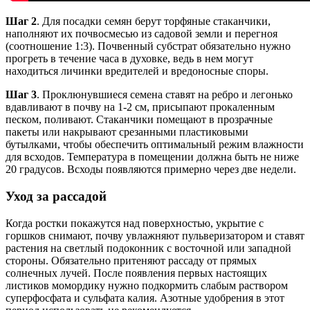
Шаг 2
. Для посадки семян берут торфяные стаканчики,
наполняют их почвосмесью из садовой земли и перегноя
(соотношение 1:3). Почвенный субстрат обязательно нужно
прогреть в течение часа в духовке, ведь в нем могут
находиться личинки вредителей и вредоносные споры.
Шаг 3
. Проклюнувшиеся семена ставят на ребро и легонько
вдавливают в почву на 1-2 см, присыпают прокаленным
песком, поливают. Стаканчики помещают в прозрачные
пакеты или накрывают срезанными пластиковыми
бутылками, чтобы обеспечить оптимальный режим влажности
для всходов. Температура в помещении должна быть не ниже
20 градусов. Всходы появляются примерно через две недели.
Уход за рассадой
Когда ростки покажутся над поверхностью, укрытие с
горшков снимают, почву увлажняют пульверизатором и ставят
растения на светлый подоконник с восточной или западной
стороны. Обязательно притеняют рассаду от прямых
солнечных лучей. После появления первых настоящих
листиков момордику нужно подкормить слабым раствором
суперфосфата и сульфата калия. Азотные удобрения в этот