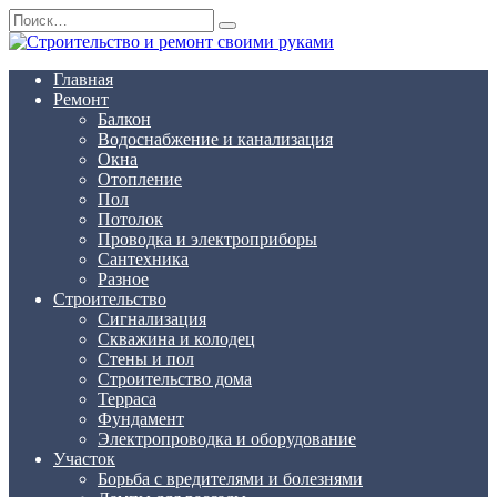
Перейти
Search
к
for:
содержанию
Главная
Ремонт
Балкон
Водоснабжение и канализация
Окна
Отопление
Пол
Потолок
Проводка и электроприборы
Сантехника
Разное
Строительство
Сигнализация
Скважина и колодец
Стены и пол
Строительство дома
Терраса
Фундамент
Электропроводка и оборудование
Участок
Борьба с вредителями и болезнями