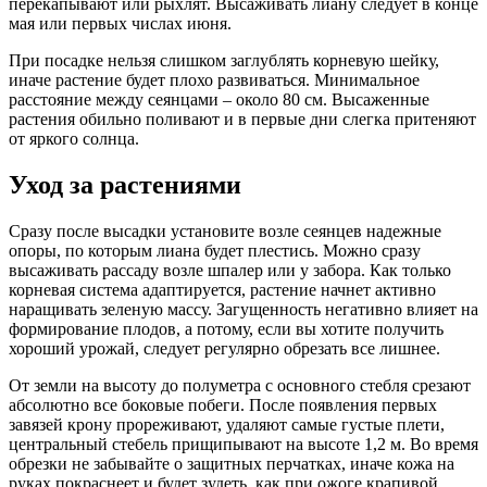
перекапывают или рыхлят. Высаживать лиану следует в конце
мая или первых числах июня.
При посадке нельзя слишком заглублять корневую шейку,
иначе растение будет плохо развиваться. Минимальное
расстояние между сеянцами – около 80 см. Высаженные
растения обильно поливают и в первые дни слегка притеняют
от яркого солнца.
Уход за растениями
Сразу после высадки установите возле сеянцев надежные
опоры, по которым лиана будет плестись. Можно сразу
высаживать рассаду возле шпалер или у забора. Как только
корневая система адаптируется, растение начнет активно
наращивать зеленую массу. Загущенность негативно влияет на
формирование плодов, а потому, если вы хотите получить
хороший урожай, следует регулярно обрезать все лишнее.
От земли на высоту до полуметра с основного стебля срезают
абсолютно все боковые побеги. После появления первых
завязей крону прореживают, удаляют самые густые плети,
центральный стебель прищипывают на высоте 1,2 м. Во время
обрезки не забывайте о защитных перчатках, иначе кожа на
руках покраснеет и будет зудеть, как при ожоге крапивой.