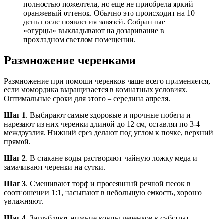
полностью пожелтела, но еще не приобрела яркий
оранжевый оттенок. Обычно это происходит на 10
день после появления завязей. Собранные
«огурцы» выкладывают на дозаривание в
прохладном светлом помещении.
Размножение черенками
Размножение при помощи черенков чаще всего применяется,
если момордика выращивается в комнатных условиях.
Оптимальные сроки для этого – середина апреля.
Шаг 1
. Выбирают самые здоровые и прочные побеги и
нарезают из них черенки длиной до 12 см, оставляя по 3-4
междоузлия. Нижний срез делают под углом к почке, верхний
прямой.
Шаг 2
. В стакане воды растворяют чайную ложку меда и
замачивают черенки на сутки.
Шаг 3
. Смешивают торф и просеянный речной песок в
соотношении 1:1, насыпают в небольшую емкость, хорошо
увлажняют.
Шаг 4
. Заглубляют нижние концы черенков в субстрат,