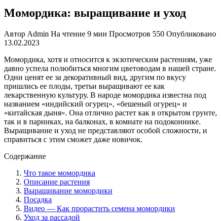
Момордика: выращивание и уход
Автор
Admin
На чтение
9 мин
Просмотров
550
Опубликовано
13.02.2023
Момордика, хотя и относится к экзотическим растениям, уже
давно успела полюбиться многим цветоводам в нашей стране.
Одни ценят ее за декоративный вид, другим по вкусу
пришлись ее плоды, третьи выращивают ее как
лекарственную культуру. В народе момордика известна под
названием «индийский огурец», «бешеный огурец» и
«китайская дыня». Она отлично растет как в открытом грунте,
так и в парниках, на балконах, в комнате на подоконнике.
Выращивание и уход не представляют особой сложности, и
справиться с этим сможет даже новичок.
Содержание
Что такое момордика
Описание растения
Выращивание момордики
Посадка
Видео — Как прорастить семена момордики
Уход за рассадой