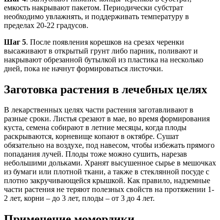
емкость накрывают пакетом. Периодически субстрат
необходимо увлажнять, и поддерживать температуру в
пределах 20-22 градусов.
Шаг 5
. После появления корешков на срезах черенки
высаживают в открытый грунт либо парник, поливают и
накрывают обрезанной бутылкой из пластика на несколько
дней, пока не начнут формироваться листочки.
Заготовка растения в лечебных целях
В лекарственных целях части растения заготавливают в
разные сроки. Листья срезают в мае, во время формирования
куста, семена собирают в летние месяцы, когда плоды
раскрываются, корневище копают в октябре. Сушат
обязательно на воздухе, под навесом, чтобы избежать прямого
попадания лучей. Плоды тоже можно сушить, нарезав
небольшими дольками. Хранят высушенное сырье в мешочках
из бумаги или плотной ткани, а также в стеклянной посуде с
плотно закручивающейся крышкой. Как правило, надземные
части растения не теряют полезных свойств на протяжении 1-
2 лет, корни – до 3 лет, плоды – от 3 до 4 лет.
Применение момордики