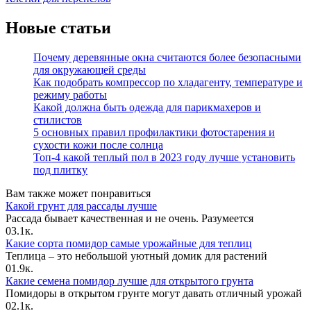
Новые статьи
Почему деревянные окна считаются более безопасными
для окружающей среды
Как подобрать компрессор по хладагенту, температуре и
режиму работы
Какой должна быть одежда для парикмахеров и
стилистов
5 основных правил профилактики фотостарения и
сухости кожи после солнца
Топ-4 какой теплый пол в 2023 году лучше установить
под плитку
Вам также может понравиться
Какой грунт для рассады лучше
Рассада бывает качественная и не очень. Разумеется
0
3.1к.
Какие сорта помидор самые урожайные для теплиц
Теплица – это небольшой уютный домик для растений
0
1.9к.
Какие семена помидор лучше для открытого грунта
Помидоры в открытом грунте могут давать отличный урожай
0
2.1к.