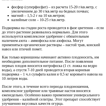
фосфор (суперфосфат) – из расчета 15-20 г/кв.метр, с
увеличением до 30 г/кв.метр на бедных почвах;
магний – 1,5-2 г на 10 кв.метров;
калийные соли – 10-25 г/кв.метр.
Подкормка на стадии роста проводится в фазе цветения – если
до этого растение развивалось нормально. Для этого
используется комплексное удобрение с обязательным
наличием азота – аммофоска или азофоска. Могут
применяться органические растворы – настой трав, конский
навоз или птичий помет.
Как только корнишоны начинают активно плодоносить, им
необходимо дополнительное питание. После появления
первых плодов вносится нитрофоска (1 ст. ложка на ведро
воды), а спустя 7-10 дней проводится вторая корневая
подкормка – 1 ч.л сульфата калия и 0,5 кг коровьего навоза на
10 литров воды.
После этого, в течение всего периода плодоношения,
комплексное удобрение или травяные настоя вносятся
еженедельно. Особенно важно применение универсального
удобрения – калийной селитры. Этот препарат способствует
улучшению вкусовых качеств огурца.