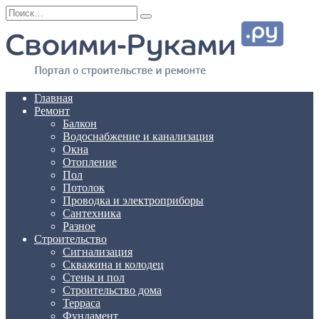
Перейти
Search
к
for:
содержанию
Главная
Ремонт
Балкон
Водоснабжение и канализация
Окна
Отопление
Пол
Потолок
Проводка и электроприборы
Сантехника
Разное
Строительство
Сигнализация
Скважина и колодец
Стены и пол
Строительство дома
Терраса
Фундамент