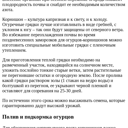
плодородность почвы и снабдит ее необходимым количеством
азота.
Корнишон – культура капризная и к свету, и к холоду.
Огуречные грядки лучше изготавливать в виде гребней, с
уклоном к югу – так они будут защищены от северного ветра.
Во избежание переохлаждения почвы во время
поздневесенних заморозков для огурцов-корнишонов можно
изготовить специальные мобильные грядки с пленочным
утеплением.
Для приготовления теплой грядки необходимо на
размеченный участок, находящийся на солнечном месте,
уложить послойно тонкие старые ветки, затем растительные
не перегнившие остатки и огородную землю. После пролива
какой грядки раствором золы (1 стакан на ведро воды) и
болтушкой из перегноя, ее укрывают черной пленкой и
оставляют для созревания на 25-30 дней.
По истечении этого срока можно высаживать семена, которые
гарантированно дадут высокий урожай.
Полив и подкормка огурцов
Для обеспечения непрерывного роста корнишонов важно