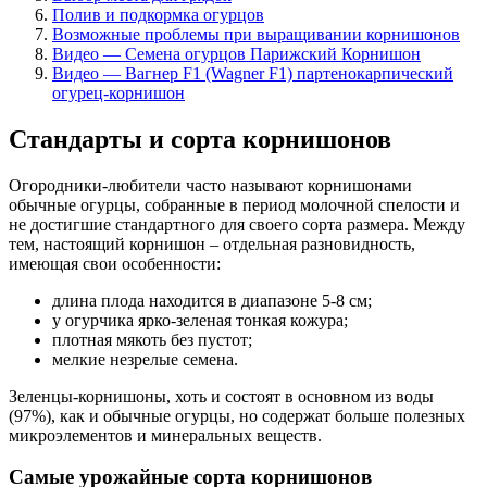
Полив и подкормка огурцов
Возможные проблемы при выращивании корнишонов
Видео — Семена огурцов Парижский Корнишон
Видео — Вагнер F1 (Wagner F1) партенокарпический
огурец-корнишон
Стандарты и сорта корнишонов
Огородники-любители часто называют корнишонами
обычные огурцы, собранные в период молочной спелости и
не достигшие стандартного для своего сорта размера. Между
тем, настоящий корнишон – отдельная разновидность,
имеющая свои особенности:
длина плода находится в диапазоне 5-8 см;
у огурчика ярко-зеленая тонкая кожура;
плотная мякоть без пустот;
мелкие незрелые семена.
Зеленцы-корнишоны, хоть и состоят в основном из воды
(97%), как и обычные огурцы, но содержат больше полезных
микроэлементов и минеральных веществ.
Самые урожайные сорта корнишонов