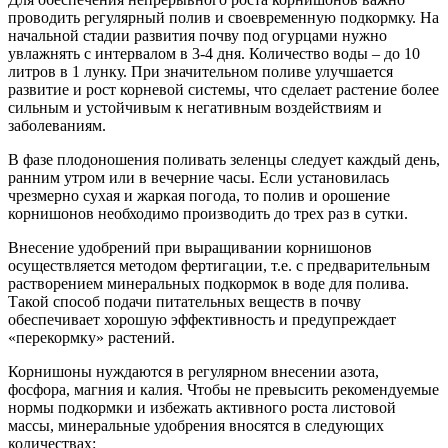
проводить регулярный полив и своевременную подкормку. На
начальной стадии развития почву под огурцами нужно
увлажнять с интервалом в 3-4 дня. Количество воды – до 10
литров в 1 лунку. При значительном поливе улучшается
развитие и рост корневой системы, что сделает растение более
сильным и устойчивым к негативным воздействиям и
заболеваниям.
В фазе плодоношения поливать зеленцы следует каждый день,
ранним утром или в вечерние часы. Если установилась
чрезмерно сухая и жаркая погода, то полив и орошение
корнишонов необходимо производить до трех раз в сутки.
Внесение удобрений при выращивании корнишонов
осуществляется методом фертигации, т.е. с предварительным
растворением минеральных подкормок в воде для полива.
Такой способ подачи питательных веществ в почву
обеспечивает хорошую эффективность и предупреждает
«перекормку» растений.
Корнишоны нуждаются в регулярном внесении азота,
фосфора, магния и калия. Чтобы не превысить рекомендуемые
нормы подкормки и избежать активного роста листовой
массы, минеральные удобрения вносятся в следующих
количествах: