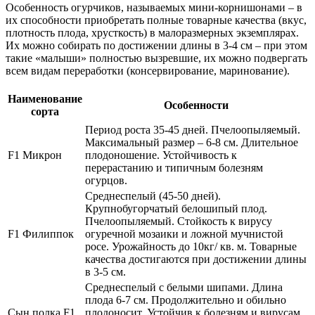
Особенность огурчиков, называемых мини-корнишонами – в
их способности приобретать полные товарные качества (вкус,
плотность плода, хрусткость) в малоразмерных экземплярах.
Их можно собирать по достижении длины в 3-4 см – при этом
такие «малыши» полностью вызревшие, их можно подвергать
всем видам переработки (консервирование, маринование).
Наименование
Особенности
сорта
Период роста 35-45 дней. Пчелоопыляемый.
Максимальный размер – 6-8 см. Длительное
F1 Микрон
плодоношение. Устойчивость к
перерастанию и типичным болезням
огурцов.
Среднеспелый (45-50 дней).
Крупнобугорчатый белошипый плод.
Пчелоопыляемый. Стойкость к вирусу
F1 Филиппок
огуречной мозаики и ложной мучнистой
росе. Урожайность до 10кг/ кв. м. Товарные
качества достигаются при достижении длины
в 3-5 см.
Среднеспелый с белыми шипами. Длина
плода 6-7 см. Продолжительно и обильно
Сын полка F1
плодоносит. Устойчив к болезням и вирусам.