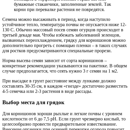
бумажные стаканчики, заполненные землей. Так
корни при перевалке растения не повредятся.
Семена можно высаживать в период, когда наступило
устойчивое тепло, температура почвы не опускается ниже 12-
130 С. Обычно массовый посев семян огурцов происходит в
третьей декаде мая. Чтобы избежать заболеваний зеленцов,
вызванных переохлаждением, грядку для корнишонов можно
дополнительно прогреть с помощью пленки – в таких случаях
для ростков предусматриваются специальные прорези.
Норма высева семян зависит от сорта корнишонов –
конкретные рекомендации указываются на пакетике. В общем
случае предполагается, что сеять нужно 3 г семян на 1 м2.
При высадке в грунт расстояние между лунками должно
составлять 30-35 см, в каждом «гнезде» достаточно разместить
4-5 семечка или 2-3 растения в виде рассады.
Выбор места для грядок
Для корнишонов хороши рыхлые и легкие почвы с уровнем
кислотности от 6 до 7,5 рН. Если грунт чрезмерно кислый, то
целесообразно провести предварительное известкование.
Внесение органики при осенней перекопке огорода повысит