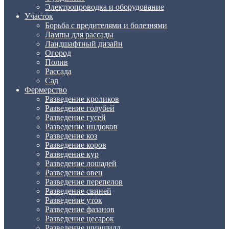
Электропроводка и оборудование
Участок
Борьба с вредителями и болезнями
Лампы для рассады
Ландшафтный дизайн
Огород
Полив
Рассада
Сад
Фермерство
Разведение кроликов
Разведение голубей
Разведение гусей
Разведение индюков
Разведение коз
Разведение коров
Разведение кур
Разведение лошадей
Разведение овец
Разведение перепелов
Разведение свиней
Разведение уток
Разведение фазанов
Разведение цесарок
Разведение шиншилл