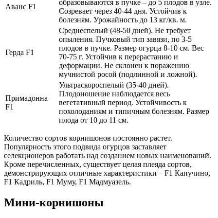
образовываются в пучке – до 5 плодов в узле.
Аванс F1
Созревает через 40-44 дня. Устойчив к
болезням. Урожайность до 13 кг/кв. м.
Среднеспелый (48-50 дней). Не требует
опыления. Пучковый тип завязи, по 3-5
плодов в пучке. Размер огурца 8-10 см. Вес
Герда F1
70-75 г. Устойчив к перерастанию и
деформации. Не склонен к поражению
мучнистой росой (подлинной и ложной).
Ультраскороспелый (35-40 дней).
Плодоношение наблюдается весь
Примадонна
вегетативный период. Устойчивость к
F1
похолоданиям и типичным болезням. Размер
плода от 10 до 11 см.
Количество сортов корнишонов постоянно растет.
Популярность этого подвида огурцов заставляет
селекционеров работать над созданием новых наименований.
Кроме перечисленных, существует целая плеяда сортов,
демонстрирующих отличные характеристики – F1 Капучино,
F1 Кадриль, F1 Муму, F1 Мадмуазель.
Мини-корнишоны