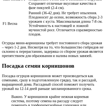
Сохраняет отличные вкусовые качества в
фазе пикулей (2-4 см).
Ранний (36-42 дня). Не требует опыления.
Плодоносит до осени, возможность сбора 2-3
урожаев с куста. Максимальная длина 7-8 см.
F1 Весна
Устойчивость к настоящей и ложной
мучнистой росе. Отличается соразмерностью
плодов.
Огурцы мини-корнишоны требует постоянного сбора урожая
– через 1-2 дня. Несмотря на то, что большинство гибридов не
склонно к перерастанию, задержка со сбором урожая является
препятствием для образования и налива новых завязей.
Посадка семян корнишонов
Посадка огурцов корнишонов может производиться как
семенами, сразу в подготовленную грядку, так и рассадой,
выращенной дома. Рассадный способ поможет получить
урожай на 12-14 дней раньше запланированного срока.
Важно. У корнишонов крайне нежная корневая
система, поэтому семена на рассаду следует
помещать в торфоперегнойные горшочки или