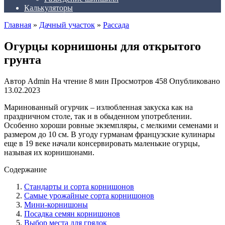
Калькуляторы
Главная
»
Дачный участок
»
Рассада
Огурцы корнишоны для открытого
грунта
Автор
Admin
На чтение
8 мин
Просмотров
458
Опубликовано
13.02.2023
Маринованный огурчик – излюбленная закуска как на
праздничном столе, так и в обыденном употреблении.
Особенно хороши ровные экземпляры, с мелкими семенами и
размером до 10 см. В угоду гурманам французские кулинары
еще в 19 веке начали консервировать маленькие огурцы,
называя их корнишонами.
Содержание
Стандарты и сорта корнишонов
Самые урожайные сорта корнишонов
Мини-корнишоны
Посадка семян корнишонов
Выбор места для грядок