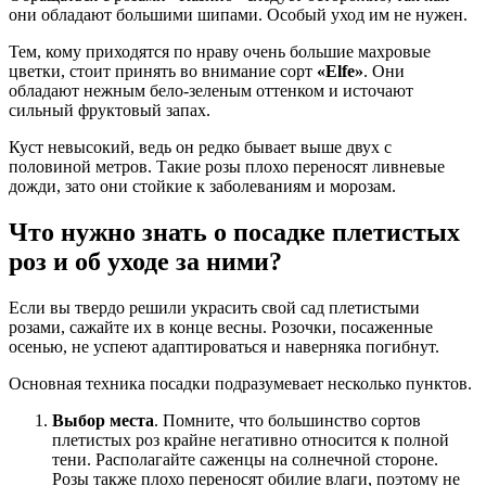
они обладают большими шипами. Особый уход им не нужен.
Тем, кому приходятся по нраву очень большие махровые
цветки, стоит принять во внимание сорт
«Elfe»
. Они
обладают нежным бело-зеленым оттенком и источают
сильный фруктовый запах.
Куст невысокий, ведь он редко бывает выше двух с
половиной метров. Такие розы плохо переносят ливневые
дожди, зато они стойкие к заболеваниям и морозам.
Что нужно знать о посадке плетистых
роз и об уходе за ними?
Если вы твердо решили украсить свой сад плетистыми
розами, сажайте их в конце весны. Розочки, посаженные
осенью, не успеют адаптироваться и наверняка погибнут.
Основная техника посадки подразумевает несколько пунктов.
Выбор места
. Помните, что большинство сортов
плетистых роз крайне негативно относится к полной
тени. Располагайте саженцы на солнечной стороне.
Розы также плохо переносят обилие влаги, поэтому не