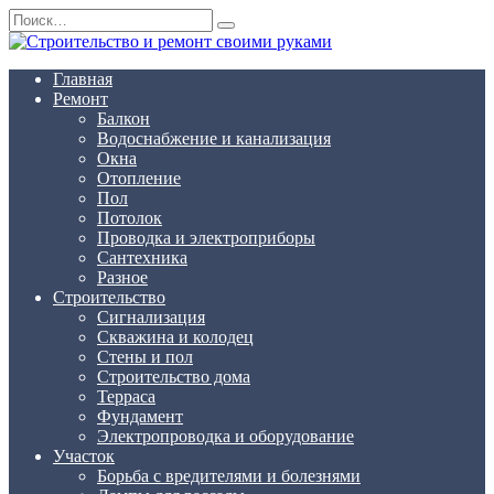
Перейти
Search
к
for:
содержанию
Главная
Ремонт
Балкон
Водоснабжение и канализация
Окна
Отопление
Пол
Потолок
Проводка и электроприборы
Сантехника
Разное
Строительство
Сигнализация
Скважина и колодец
Стены и пол
Строительство дома
Терраса
Фундамент
Электропроводка и оборудование
Участок
Борьба с вредителями и болезнями