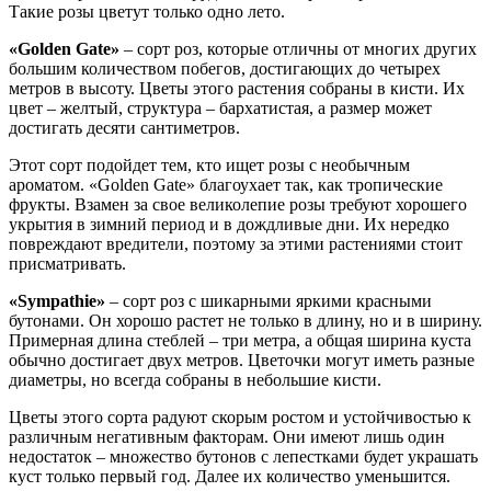
Такие розы цветут только одно лето.
«Golden Gate»
– сорт роз, которые отличны от многих других
большим количеством побегов, достигающих до четырех
метров в высоту. Цветы этого растения собраны в кисти. Их
цвет – желтый, структура – бархатистая, а размер может
достигать десяти сантиметров.
Этот сорт подойдет тем, кто ищет розы с необычным
ароматом. «Golden Gate» благоухает так, как тропические
фрукты. Взамен за свое великолепие розы требуют хорошего
укрытия в зимний период и в дождливые дни. Их нередко
повреждают вредители, поэтому за этими растениями стоит
присматривать.
«Sympathie»
– сорт роз с шикарными яркими красными
бутонами. Он хорошо растет не только в длину, но и в ширину.
Примерная длина стеблей – три метра, а общая ширина куста
обычно достигает двух метров. Цветочки могут иметь разные
диаметры, но всегда собраны в небольшие кисти.
Цветы этого сорта радуют скорым ростом и устойчивостью к
различным негативным факторам. Они имеют лишь один
недостаток – множество бутонов с лепестками будет украшать
куст только первый год. Далее их количество уменьшится.