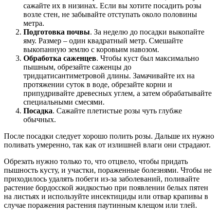
сажайте их в низинах. Если вы хотите посадить розы
возле стен, не забывайте отступать около половины
метра.
Подготовка почвы
. За неделю до посадки выкопайте
яму. Размер – один квадратный метр. Смешайте
выкопанную землю с коровьим навозом.
Обработка саженцев
. Чтобы куст был максимально
пышным, обрезайте саженцы до
тридцатисантиметровой длины. Замачивайте их на
протяжении суток в воде, обрезайте корни и
припудривайте древесных углем, а затем обрабатывайте
специальными смесями.
Посадка
. Сажайте плетистые розы чуть глубже
обычных.
После посадки следует хорошо полить розы. Дальше их нужно
поливать умеренно, так как от излишней влаги они страдают.
Обрезать нужно только то, что отцвело, чтобы придать
пышность кусту, и участки, пораженные болезнями. Чтобы не
приходилось удалять побеги из-за заболеваний, поливайте
растение бордосской жидкостью при появлении белых пятен
на листьях и используйте инсектициды или отвар крапивы в
случае поражения растения паутинным клещом или тлей.