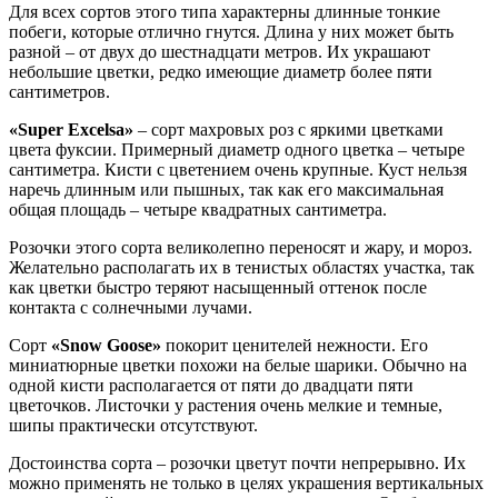
Для всех сортов этого типа характерны длинные тонкие
побеги, которые отлично гнутся. Длина у них может быть
разной – от двух до шестнадцати метров. Их украшают
небольшие цветки, редко имеющие диаметр более пяти
сантиметров.
«Super Excelsa»
– сорт махровых роз с яркими цветками
цвета фуксии. Примерный диаметр одного цветка – четыре
сантиметра. Кисти с цветением очень крупные. Куст нельзя
наречь длинным или пышных, так как его максимальная
общая площадь – четыре квадратных сантиметра.
Розочки этого сорта великолепно переносят и жару, и мороз.
Желательно располагать их в тенистых областях участка, так
как цветки быстро теряют насыщенный оттенок после
контакта с солнечными лучами.
Сорт
«Snow Goose»
покорит ценителей нежности. Его
миниатюрные цветки похожи на белые шарики. Обычно на
одной кисти располагается от пяти до двадцати пяти
цветочков. Листочки у растения очень мелкие и темные,
шипы практически отсутствуют.
Достоинства сорта – розочки цветут почти непрерывно. Их
можно применять не только в целях украшения вертикальных