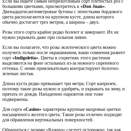
Если вы ищите самый неприхотливый сорт плетистых роз с
большими цветками, присмотритесь к
«Don Juan»
.
Двенадцатисантиметровые бутоны с лепестками бордового
цвета располагаются на крупном кусте, длина которого
обычно достигает трех метров, а ширина – двух.
Розы этого сорта крайне редко болеют и замерзают. Их не
нужно укрывать даже при сильном ливне.
Если вы полагаете, что розы экзотического цвета можно
получить только после окрашивания, ваши сомнения развеет
сорт
«Indigoletta»
. Цветы в соцветиях этого растения
выделяются на фоне остальных из-за нежного сиреневого
оттенка. С ними привлекательно контрастируют болотно-
зеленые листья.
Длина куста редко превышает три метра. Сорт капризен,
поэтому такие розы нужно и удобрять, и укрывать на зиму, и
прятать от дождя. Нападению паразитов они тоже
подвержены.
Для сорта
«Casino»
характерны крупные махровые цветки
насыщенного желтого цвета. Такие розы отлично подходят
для обрамления вертикальных поверхностей.
Обращаться с розами «Казино» следует осторожно, так как