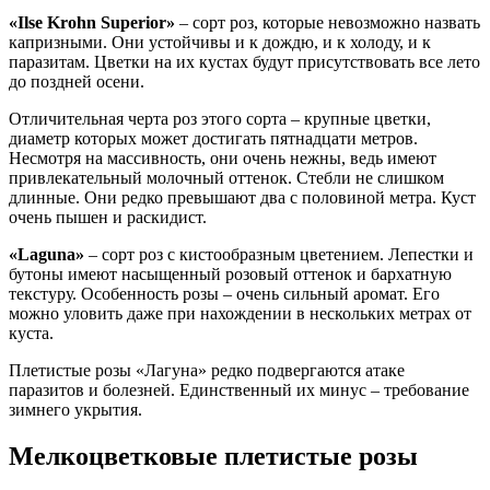
«Ilse Krohn Superior»
– сорт роз, которые невозможно назвать
капризными. Они устойчивы и к дождю, и к холоду, и к
паразитам. Цветки на их кустах будут присутствовать все лето
до поздней осени.
Отличительная черта роз этого сорта – крупные цветки,
диаметр которых может достигать пятнадцати метров.
Несмотря на массивность, они очень нежны, ведь имеют
привлекательный молочный оттенок. Стебли не слишком
длинные. Они редко превышают два с половиной метра. Куст
очень пышен и раскидист.
«Laguna»
– сорт роз с кистообразным цветением. Лепестки и
бутоны имеют насыщенный розовый оттенок и бархатную
текстуру. Особенность розы – очень сильный аромат. Его
можно уловить даже при нахождении в нескольких метрах от
куста.
Плетистые розы «Лагуна» редко подвергаются атаке
паразитов и болезней. Единственный их минус – требование
зимнего укрытия.
Мелкоцветковые плетистые розы