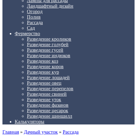
Лампы для рассады
Ландшафтный дизайн
Огород
Полив
Рассада
Сад
Фермерство
Разведение кроликов
Разведение голубей
Разведение гусей
Разведение индюков
Разведение коз
Разведение коров
Разведение кур
Разведение лошадей
Разведение овец
Разведение перепелов
Разведение свиней
Разведение уток
Разведение фазанов
Разведение цесарок
Разведение шиншилл
Калькуляторы
Главная
»
Дачный участок
»
Рассада