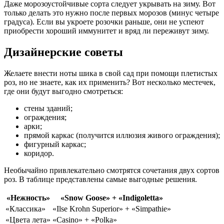
Даже морозоустойчивые сорта следует укрывать на зиму. Вот
только делать это нужно после первых морозов (минус четыре
градуса). Если вы укроете розочки раньше, они не успеют
приобрести хороший иммунитет и вряд ли переживут зиму.
Дизайнерские советы
Желаете внести ноты шика в свой сад при помощи плетистых
роз, но не знаете, как их применить? Вот несколько местечек,
где они будут выгодно смотреться:
стены зданий;
ограждения;
арки;
прямой каркас (получится иллюзия живого ограждения);
фигурный каркас;
коридор.
Необычайно привлекательно смотрятся сочетания двух сортов
роз. В таблице представлены самые выгодные решения.
«Нежность»
«Snow Goose» + «Indigoletta»
«Классика»
«Ilse Krohn Superior» + «Simpathie»
«Цвета лета»
«Casino» + «Polka»