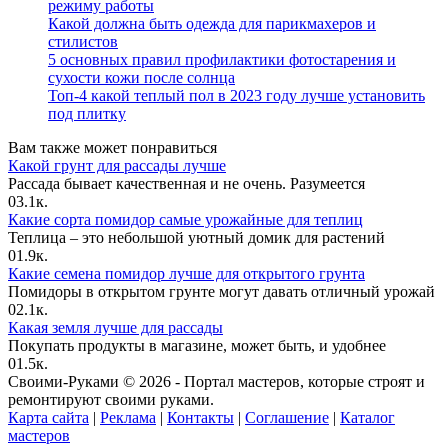
режиму работы
Какой должна быть одежда для парикмахеров и
стилистов
5 основных правил профилактики фотостарения и
сухости кожи после солнца
Топ-4 какой теплый пол в 2023 году лучше установить
под плитку
Вам также может понравиться
Какой грунт для рассады лучше
Рассада бывает качественная и не очень. Разумеется
0
3.1к.
Какие сорта помидор самые урожайные для теплиц
Теплица – это небольшой уютный домик для растений
0
1.9к.
Какие семена помидор лучше для открытого грунта
Помидоры в открытом грунте могут давать отличный урожай
0
2.1к.
Какая земля лучше для рассады
Покупать продукты в магазине, может быть, и удобнее
0
1.5к.
Своими-Руками © 2026 - Портал мастеров, которые строят и
ремонтируют своими руками.
Карта сайта
|
Реклама
|
Контакты
|
Соглашение
|
Каталог
мастеров