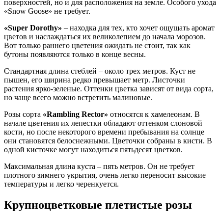
поверхностей, но и для расположения на земле. Особого ухода
«Snow Goose» не требует.
«Super Dorothy»
– находка для тех, кто хочет ощущать аромат
цветов и наслаждаться их великолепием до начала морозов.
Вот только раннего цветения ожидать не стоит, так как
бутоны появляются только в конце весны.
Стандартная длина стеблей – около трех метров. Куст не
пышен, его ширина редко превышает метр. Листочки
растения ярко-зеленые. Оттенки цветка зависят от вида сорта,
но чаще всего можно встретить малиновые.
Розы сорта
«Rambling Rector»
относятся к хамелеонам. В
начале цветения их лепестки обладают оттенком слоновой
кости, но после некоторого времени пребывания на солнце
они становятся белоснежными. Цветочки собраны в кисти. В
одной кисточке могут находиться пятьдесят цветков.
Максимальная длина куста – пять метров. Он не требует
плотного зимнего укрытия, очень легко переносит высокие
температуры и легко черенкуется.
Крупноцветковые плетистые розы