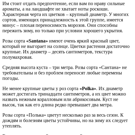
Им стоит отдать предпочтение, если вам по нраву сильные
ароматы, а на ландшафте не хватает ноты роскоши.
Характерная черта их цветков – крупный диаметр. У многих
сортов, имеющих принадлежность к этой группе, имеется
минус – плохая переносимость морозов. Они способны
пережить зиму, но только при условии хорошего укрытия.
Розы сорта
«Santana»
имеют очень яркий красный цвет,
который не выгорает на солнце. Цветки растения достаточно
крупные. Их диаметр – десять сантиметров, текстура
полумахровая.
Средняя высота куста – три метра. Розы сорта «Сантана» не
требовательны и без проблем переносят любые перемены
погоды.
Не менее крупные цветы у роз сорта
«Polka»
. Их диаметр
может достигать тринадцати сантиметров, а их цвет можно
назвать нежным коралловым или абрикосовым. Куст не
высок, так как его длина редко превышает два метра.
Розы сорта «Полька» цветут несколько раз за весь сезон. К
дождям и болезням цветы устойчивы, но на зиму их следует
утеплять.