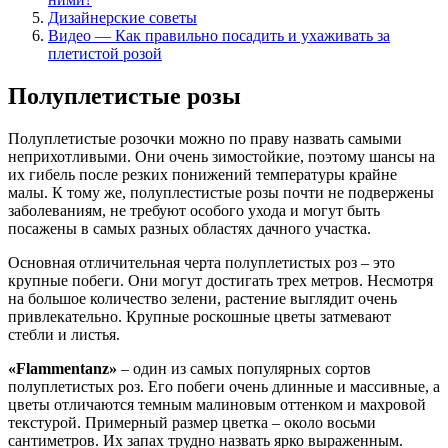
Дизайнерские советы
Видео — Как правильно посадить и ухаживать за
плетистой розой
Полуплетистые розы
Полуплетистые розочки можно по праву назвать самыми
неприхотливыми. Они очень зимостойкие, поэтому шансы на
их гибель после резких понижений температуры крайне
малы. К тому же, полуплестистые розы почти не подвержены
заболеваниям, не требуют особого ухода и могут быть
посажены в самых разных областях дачного участка.
Основная отличительная черта полуплетистых роз – это
крупные побеги. Они могут достигать трех метров. Несмотря
на большое количество зелени, растение выглядит очень
привлекательно. Крупные роскошные цветы затмевают
стебли и листья.
«Flammentanz»
– один из самых популярных сортов
полуплетистых роз. Его побеги очень длинные и массивные, а
цветы отличаются темным малиновым оттенком и махровой
текстурой. Примерный размер цветка – около восьми
сантиметров. Их запах трудно назвать ярко выраженным.