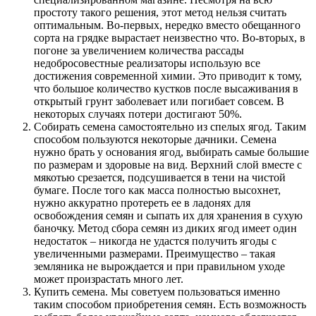
простоту такого решения, этот метод нельзя считать
оптимальным. Во-первых, нередко вместо обещанного
сорта на грядке вырастает неизвестно что. Во-вторых, в
погоне за увеличением количества рассады
недобросовестные реализаторы использую все
достижения современной химии. Это приводит к тому,
что большое количество кустков после высаживания в
открытый грунт заболевает или погибает совсем. В
некоторых случаях потери достигают 50%.
Собирать семена самостоятельно из спелых ягод. Таким
способом пользуются некоторые дачники. Семена
нужно брать у основания ягод, выбирать самые большие
по размерам и здоровые на вид. Верхний слой вместе с
мякотью срезается, подсушивается в тени на чистой
бумаге. После того как масса полностью высохнет,
нужно аккуратно протереть ее в ладонях для
освобождения семян и сыпать их для хранения в сухую
баночку. Метод сбора семян из диких ягод имеет один
недостаток – никогда не удастся получить ягоды с
увеличенными размерами. Преимущество – такая
земляника не вырождается и при правильном уходе
может произрастать много лет.
Купить семена. Мы советуем пользоваться именно
таким способом приобретения семян. Есть возможность