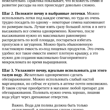
нежелательно. Практика показывает, что всхожесть семян и
развитие рассады на них происходит довольно сложно.
Шаг 2. Положите почву в выбранные лоточки
. Можно
использовать лотки под каждое семечко, но туда их очень
трудно посадить по одному – некоторые семена напоминают
по размерам пыль. Лучше взять сразу большой лоток и в него
высаживать все семена одновременно. Конечно, после
высаживания нужно их максимально равномерно
распределить по всей площади, постараться избегать
пропусков и загущения. Можно брать обыкновенную
пластиковую емкость из-под пищевых продуктов. Это очень
удобно: все такие емкости имеют плотную крышку, а это
нужно для создания максимально благоприятного
микроклимата во время выращивания.
Шаг 3. Увлажните почву, идеально использовать для этого
талую воду
. Желательно одновременно сделать
обеззараживание. Можно использовать слабый настой
марганцовки, но сейчас ее купить в аптеке почти невозможно.
В таком случае приобретите в магазине любой препарат для
обеззараживания. Поливать нужно очень хорошо, лишняя
вода уйдет через дренажные отверстия.
Важно. Вода для полива должна быть только
охлажденной, в противном случае сложно