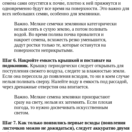
семена сами опустятся к почве, плотно к ней прижмутся и
одновременно будут все время на поверхности. Это важно для
всех небольших семян, особенно для земляники.
Важно. Мелкие семечки земляники категорически
нельзя сеять в сухую землю, а потом поливать
водой. Во время полива почва провалится и
накроет семена, всхожесть резко уменьшится,
дадут ростки только те, которые останутся на
поверхности неприкрытыми.
Шаг 6. Накройте емкость крышкой и поставьте на
подоконник
. Крышку периодически следует открывать для
поступления свежего воздуха, следите за влажностью земли.
Если она пересохла до появления всходов, то ни в коем случае
нельзя поливать сверху. Налейте воду в емкость под рассадой,
через дренажные отверстия она впитается.
Важно. Мелкие семена землянки произрастают
сразу на свету, нельзя их затемнять. Если плохая
погода, то нужно досвечивать искусственным
светом.
Шаг 7. Как только появились первые всходы (появления
листочков можно не дожидаться), следует аккуратно двумя