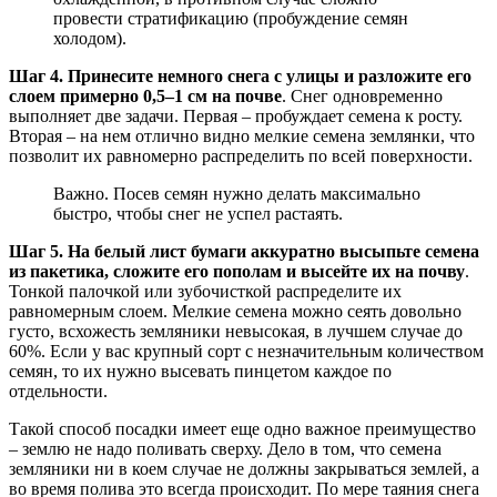
провести стратификацию (пробуждение семян
холодом).
Шаг 4. Принесите немного снега с улицы и разложите его
слоем примерно 0,5–1 см на почве
. Снег одновременно
выполняет две задачи. Первая – пробуждает семена к росту.
Вторая – на нем отлично видно мелкие семена землянки, что
позволит их равномерно распределить по всей поверхности.
Важно. Посев семян нужно делать максимально
быстро, чтобы снег не успел растаять.
Шаг 5. На белый лист бумаги аккуратно высыпьте семена
из пакетика, сложите его пополам и высейте их на почву
.
Тонкой палочкой или зубочисткой распределите их
равномерным слоем. Мелкие семена можно сеять довольно
густо, всхожесть земляники невысокая, в лучшем случае до
60%. Если у вас крупный сорт с незначительным количеством
семян, то их нужно высевать пинцетом каждое по
отдельности.
Такой способ посадки имеет еще одно важное преимущество
– землю не надо поливать сверху. Дело в том, что семена
земляники ни в коем случае не должны закрываться землей, а
во время полива это всегда происходит. По мере таяния снега