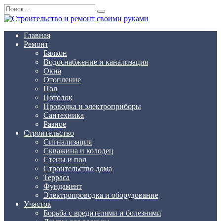
Перейти
Search
к
for:
содержанию
Главная
Ремонт
Балкон
Водоснабжение и канализация
Окна
Отопление
Пол
Потолок
Проводка и электроприборы
Сантехника
Разное
Строительство
Сигнализация
Скважина и колодец
Стены и пол
Строительство дома
Терраса
Фундамент
Электропроводка и оборудование
Участок
Борьба с вредителями и болезнями