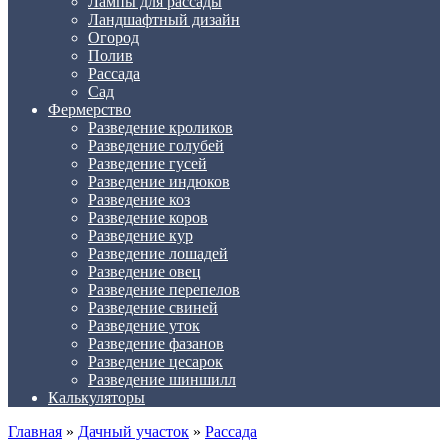
Лампы для рассады
Ландшафтный дизайн
Огород
Полив
Рассада
Сад
Фермерство
Разведение кроликов
Разведение голубей
Разведение гусей
Разведение индюков
Разведение коз
Разведение коров
Разведение кур
Разведение лошадей
Разведение овец
Разведение перепелов
Разведение свиней
Разведение уток
Разведение фазанов
Разведение цесарок
Разведение шиншилл
Калькуляторы
Главная
»
Дачный участок
»
Рассада