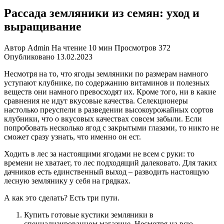
Рассада земляники из семян: уход и
выращивание
Автор
Admin
На чтение
10 мин
Просмотров
372
Опубликовано
13.02.2023
Несмотря на то, что ягоды земляники по размерам намного
уступают клубнике, по содержанию витаминов и полезных
веществ они намного превосходят их. Кроме того, ни в какие
сравнения не идут вкусовые качества. Селекционеры
настолько преуспели в разведении высокоурожайных сортов
клубники, что о вкусовых качествах совсем забыли. Если
попробовать несколько ягод с закрытыми глазами, то никто не
сможет сразу узнать, что именно он ест.
Ходить в лес за настоящими ягодами не всем с руки: то
времени не хватает, то лес подходящий далековато. Для таких
дачников есть единственный выход – разводить настоящую
лесную землянику у себя на грядках.
А как это сделать? Есть три пути.
Купить готовые кустики земляники в
специализированном магазине. Несмотря на всю