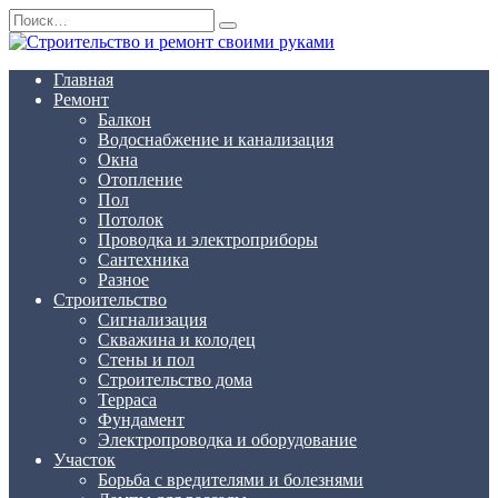
Перейти
Search
к
for:
содержанию
Главная
Ремонт
Балкон
Водоснабжение и канализация
Окна
Отопление
Пол
Потолок
Проводка и электроприборы
Сантехника
Разное
Строительство
Сигнализация
Скважина и колодец
Стены и пол
Строительство дома
Терраса
Фундамент
Электропроводка и оборудование
Участок
Борьба с вредителями и болезнями