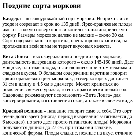
Поздние сорта моркови
Баядера
– высокоурожайный сорт моркови. Неприхотлив в
уходе и созревает в срок до 135 дней. Ярко-оранжевые плоды
имеют гладкую поверхность и коническо-цилиндрическую
форму. Размеры морковок далеко не мелкие – около 30 см.
Сорт содержит много каротина, очень хорошо хранится, на
протяжении всей зимы не теряет вкусовых качеств.
Вита Лонга
– высокоурожайный поздний сорт моркови,
длительность вызревания которого – около 145-160 дней. Дает
мощные, плотные плоды, отличающиеся при этом нежным и
сладким вкусом. О большом содержании каротина говорит
яркий оранжевый цвет морковок, размер которых достигает
31 см в длину и 4,5 см в диаметре. Может храниться до
появления свежего урожая, то есть практически целый год.
Садоводы рекомендуют использовать «Вита Лонга» для
консервирования, изготовления соков, а также в свежем виде.
Красный великан
– название говорит само за себя. Это сорт
очень долго зреет (иногда период вызревания затягивается до
6 месяцев), но зато дает просто гигантские плоды! Морковки
получаются длиной до 27 см, при этом они гладкие,
конической формы. Плоды сладкие, нежные на вкус, отлично