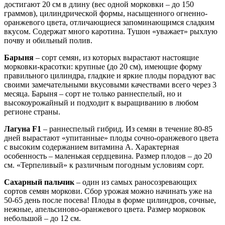
достигают 20 см в длину (вес одной морковки – до 150
граммов), цилиндрической формы, насыщенного огненно-
оранжевого цвета, отличающиеся запоминающимся сладким
вкусом. Содержат много каротина. Тушон «уважает» рыхлую
почву и обильный полив.
Барыня
– сорт семян, из которых вырастают настоящие
морковки-красотки: крупные (до 20 см), имеющие форму
правильного цилиндра, гладкие и яркие плоды порадуют вас
своими замечательными вкусовыми качествами всего через 3
месяца. Барыня – сорт не только раннеспелый, но и
высокоурожайный и подходит к выращиванию в любом
регионе страны.
Лагуна F1
– раннеспелый гибрид. Из семян в течение 80-85
дней вырастают «упитанные» плоды сочно-оранжевого цвета
с высоким содержанием витамина А. Характерная
особенность – маленькая сердцевина. Размер плодов – до 20
см. «Терпеливый» к различным погодным условиям сорт.
Сахарный пальчик
– один из самых раносозревающих
сортов семян моркови. Сбор урожая можно начинать уже на
50-65 день после посева! Плоды в форме цилиндров, сочные,
нежные, апельсиново-оранжевого цвета. Размер морковок
небольшой – до 12 см.