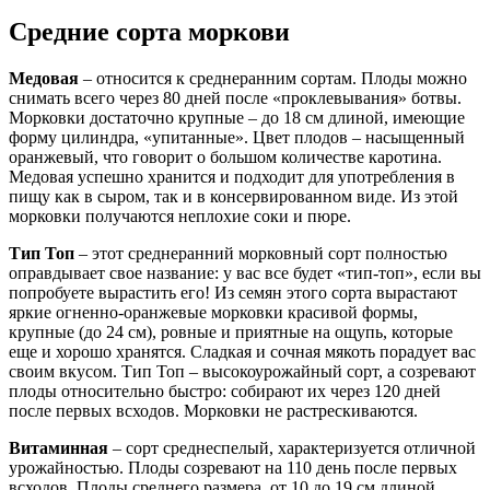
Средние сорта моркови
Медовая
– относится к среднеранним сортам. Плоды можно
снимать всего через 80 дней после «проклевывания» ботвы.
Морковки достаточно крупные – до 18 см длиной, имеющие
форму цилиндра, «упитанные». Цвет плодов – насыщенный
оранжевый, что говорит о большом количестве каротина.
Медовая успешно хранится и подходит для употребления в
пищу как в сыром, так и в консервированном виде. Из этой
морковки получаются неплохие соки и пюре.
Тип Топ
– этот среднеранний морковный сорт полностью
оправдывает свое название: у вас все будет «тип-топ», если вы
попробуете вырастить его! Из семян этого сорта вырастают
яркие огненно-оранжевые морковки красивой формы,
крупные (до 24 см), ровные и приятные на ощупь, которые
еще и хорошо хранятся. Сладкая и сочная мякоть порадует вас
своим вкусом. Тип Топ – высокоурожайный сорт, а созревают
плоды относительно быстро: собирают их через 120 дней
после первых всходов. Морковки не растрескиваются.
Витаминная
– сорт среднеспелый, характеризуется отличной
урожайностью. Плоды созревают на 110 день после первых
всходов. Плоды среднего размера, от 10 до 19 см длиной,