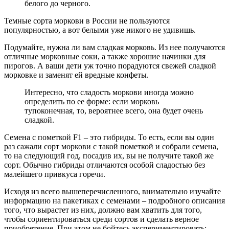
белого до черного.
Темные сорта моркови в России не пользуются
популярностью, а вот белыми уже никого не удивишь.
Подумайте, нужна ли вам сладкая морковь. Из нее получаются
отличные морковные соки, а также хорошие начинки для
пирогов. А ваши дети уж точно порадуются свежей сладкой
морковке и заменят ей вредные конфеты.
Интересно, что сладость моркови иногда можно
определить по ее форме: если морковь
тупоконечная, то, вероятнее всего, она будет очень
сладкой.
Семена с пометкой F1 – это гибриды. То есть, если вы один
раз сажали сорт моркови с такой пометкой и собрали семена,
то на следующий год, посадив их, вы не получите такой же
сорт. Обычно гибриды отличаются особой сладостью без
малейшего привкуса горечи.
Исходя из всего вышеперечисленного, внимательно изучайте
информацию на пакетиках с семенами – подробного описания
того, что вырастет из них, должно вам хватить для того,
чтобы сориентироваться среди сортов и сделать верное
приобретение. При этом не бойтесь экспериментировать: