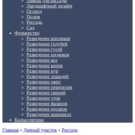
Лампы для рассады
Ландшафтный дизайн
Огород
Полив
Рассада
Сад
Фермерство
Разведение кроликов
Разведение голубей
Разведение гусей
Разведение индюков
Разведение коз
Разведение коров
Разведение кур
Разведение лошадей
Разведение овец
Разведение перепелов
Разведение свиней
Разведение уток
Разведение фазанов
Разведение цесарок
Разведение шиншилл
Калькуляторы
Главная
»
Дачный участок
»
Рассада