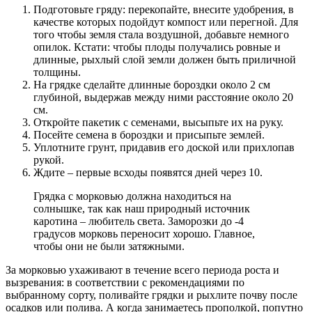
Подготовьте гряду: перекопайте, внесите удобрения, в
качестве которых подойдут компост или перегной. Для
того чтобы земля стала воздушной, добавьте немного
опилок. Кстати: чтобы плоды получались ровные и
длинные, рыхлый слой земли должен быть приличной
толщины.
На грядке сделайте длинные бороздки около 2 см
глубиной, выдержав между ними расстояние около 20
см.
Откройте пакетик с семенами, высыпьте их на руку.
Посейте семена в бороздки и присыпьте землей.
Уплотните грунт, придавив его доской или прихлопав
рукой.
Ждите – первые всходы появятся дней через 10.
Грядка с морковью должна находиться на
солнышке, так как наш природный источник
каротина – любитель света. Заморозки до -4
градусов морковь переносит хорошо. Главное,
чтобы они не были затяжными.
За морковью ухаживают в течение всего периода роста и
вызревания: в соответствии с рекомендациями по
выбранному сорту, поливайте грядки и рыхлите почву после
осадков или полива. А когда занимаетесь прополкой, попутно