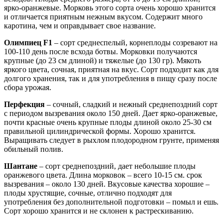
ярко-оранжевые. Морковь этого сорта очень хорошо хранится
и отличается приятным нежным вкусом. Содержит много
каротина, чем и оправдывает свое название.
Олимпиец F1
– сорт среднеспелый, корнеплоды созревают на
100-110 день после всхода ботвы. Морковки получаются
крупные (до 23 см длиной) и тяжелые (до 130 гр). Мякоть
яркого цвета, сочная, приятная на вкус. Сорт подходит как для
долгого хранения, так и для употребления в пищу сразу после
сбора урожая.
Перфекция
– сочный, сладкий и нежный среднепоздний сорт
с периодом вызревания около 150 дней. Дает ярко-оранжевые,
почти красные очень крупные плоды длиной около 25-30 см
правильной цилиндрической формы. Хорошо хранится.
Выращивать следует в рыхлом плодородном грунте, применяя
обильный полив.
Шантане
– сорт среднепоздний, дает небольшие плоды
оранжевого цвета. Длина морковок – всего 10-15 см. срок
вызревания – около 130 дней. Вкусовые качества хорошие –
плоды хрустящие, сочные, отлично подходят для
употребления без дополнительной подготовки – помыл и ешь.
Сорт хорошо хранится и не склонен к растрескиванию.