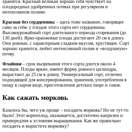
хранятся. Красный великан хорошо себя чувствует на
плодородных удобренных почвах при регулярном и
интенсивном поливе.
Красная без сердцевины
– здесь тоже название, говорящее
само за себя: у плодов этого сорта нет сердцевины.
Высокоурожайный сорт длительного периода созревания (до
130 дней). Ярко-оранжевые плоды достигают 20 см в длину.
Они ровные, с характерным сладким вкусом, хрустящие. Сорт
хорошо хранится, любит интенсивный полив и «воздушную»
почву.
Флайови
– срок вызревания этого сорта длится около 4
месяцев. Плоды яркие, имеют форму ровного цилиндра,
вырастают до 25 см в длину. Универсальный сорт, отлично
подходящий для консервирования, хранения, употребления в
пищу в сыром виде, приготовления детских пюре и соков.
Как сажать морковь
Казалось бы, чего уж проще – посадить морковь? Но не тут-то
было! Этот корнеплод, оказывается, достаточно капризен и
привередлив к условиям выращивания. Как же правильно
посадить и вырастить морковку?