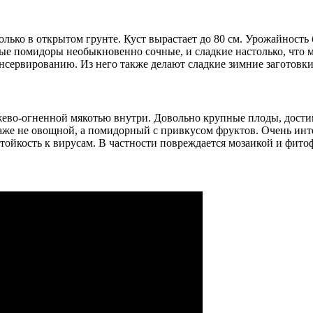
лько в открытом грунте. Куст вырастает до 80 см. Урожайность
ые помидоры необыкновенно сочные, и сладкие настолько, что м
нсервированию. Из него также делают сладкие зимние заготовки
ево-огненной мякотью внутри. Довольно крупные плоды, достиг
даже не овощной, а помидорный с привкусом фруктов. Очень ин
стойкость к вирусам. В частности повреждается мозаикой и фито