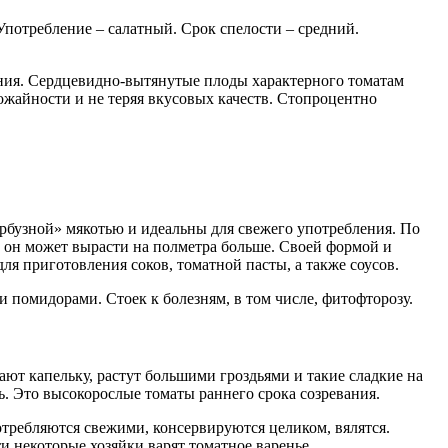
Употребление – салатный. Срок спелости – средний.
ания. Сердцевидно-вытянутые плоды характерного томатам
ожайности и не теряя вкусовых качеств. Стопроцентно
бузной» мякотью и идеальны для свежего употребления. По
це он может вырасти на полметра больше. Своей формой и
я приготовления соков, томатной пасты, а также соусов.
и помидорами. Стоек к болезням, в том числе, фитофторозу.
ают капельку, растут большими гроздьями и такие сладкие на
. Это высокорослые томаты раннего срока созревания.
потребляются свежими, консервируются целиком, вялятся.
и некоторые хозяйки варят томатное варенье.