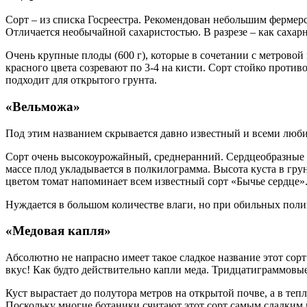
Сорт – из списка Госреестра. Рекомендован небольшим фермер
Отличается необычайной сахаристостью. В разрезе – как сахарн
Очень крупные плоды (600 г), которые в сочетании с метрово
красного цвета созревают по 3-4 на кисти. Сорт стойко проти
подходит для открытого грунта.
«Вельможа»
Под этим названием скрывается давно известный и всеми люб
Сорт очень высокоурожайный, среднеранний. Сердцеобразные 
массе плод укладывается в полкилограмма. Высота куста в гру
цветом томат напоминает всем известный сорт «Бычье сердце».
Нуждается в большом количестве влаги, но при обильных полив
«Медовая капля»
Абсолютно не напрасно имеет такое сладкое название этот сор
вкус! Как будто действительно капли меда. Тридцатиграммовы
Куст вырастает до полутора метров на открытой почве, а в те
Поскольку многие ботаники считают этот сорт самым сладким и