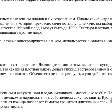
жным появлением плодов и их созреванием. Плоды яркие, идеал
околения, в котором прекрасно сочетаются лучшие качества выб
качества. Массой плоды могут быть до 100 г. Текстура плотная,
двязывать куст не надо.
 а также консервируются целиком, используются в салатах и га
оторых зашкаливает. Являясь детерминантом, вырастает куст до 
 г. Но сахарная плотная мякоть делает гибрид востребованным в
ням – на высоте. Обычно его не консервируют, а употребляют с
ением и аккуратными плодами-сливками, массой около 80 г. На 
 целиком замариновать, и в собственном соку поставить. Куст р
лотная кожица позволяет томатам храниться длительный срок. П
о два месяца.