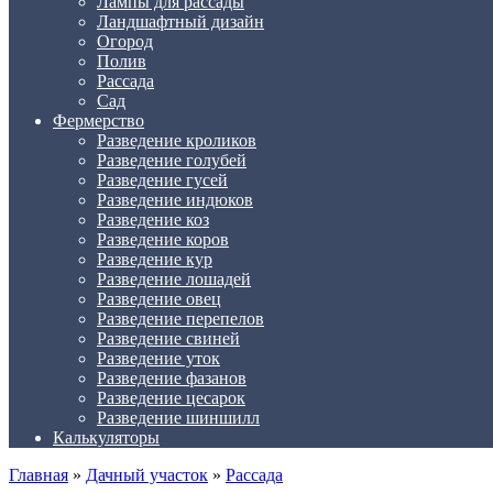
Лампы для рассады
Ландшафтный дизайн
Огород
Полив
Рассада
Сад
Фермерство
Разведение кроликов
Разведение голубей
Разведение гусей
Разведение индюков
Разведение коз
Разведение коров
Разведение кур
Разведение лошадей
Разведение овец
Разведение перепелов
Разведение свиней
Разведение уток
Разведение фазанов
Разведение цесарок
Разведение шиншилл
Калькуляторы
Главная
»
Дачный участок
»
Рассада