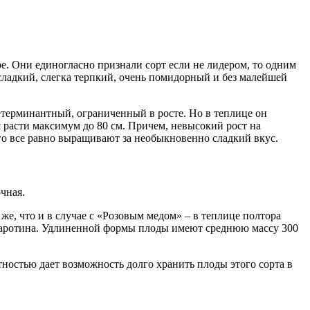
. Они единогласно признали сорт если не лидером, то одним
сладкий, слегка терпкий, очень помидорный и без малейшей
етерминантный, ограниченный в росте. Но в теплице он
 расти максимум до 80 см. Причем, невысокий рост на
 его все равно выращивают за необыкновенно сладкий вкус.
чная.
же, что и в случае с «Розовым медом» – в теплице полтора
и каротина. Удлиненной формы плоды имеют среднюю массу 300
тностью дает возможность долго хранить плоды этого сорта в