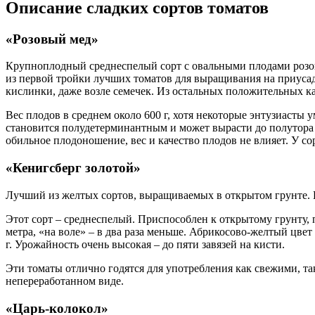
Описание сладких сортов томатов
«Розовый мед»
Крупноплодный среднеспелый сорт с овальными плодами розово
из первой тройки лучших томатов для выращивания на приусаде
кислинки, даже возле семечек. Из остальных положительных ка
Вес плодов в среднем около 600 г, хотя некоторые энтузиасты
становится полудетерминантным и может вырасти до полутора м
обильное плодоношение, вес и качество плодов не влияет. У со
«Кенигсберг золотой»
Лучший из желтых сортов, выращиваемых в открытом грунте. П
Этот сорт – среднеспелый. Приспособлен к открытому грунту, п
метра, «на воле» – в два раза меньше. Абрикосово-желтый цв
г. Урожайность очень высокая – до пяти завязей на кисти.
Эти томаты отлично годятся для употребления как свежими, та
непереработанном виде.
«Царь-колокол»