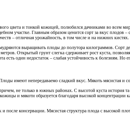
го цвета и тонкой кожицей, полюбился дачниками во всем мире
бном участке. Главным образом ценится сорт за вкус плодов – 
честв – отличная урожайность, в том числе и на нижних кистях.
 умудряются выращивать плоды до полутора килограммов. Сорт д
етров. Открытый грунт слегка сдерживает рост куста, позволяя
рта есть один недостаток – слабая устойчивость к болезням. Но
лоды имеют непередаваемо сладкий вкус. Мякоть мясистая и со
ричем, не только в южных районах. С высотой куста история та 
ет кожицы и мякоти образуется благодаря высокой концентраци
к и после консервации. Мясистая структура плода с высокой пло