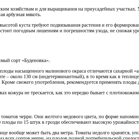
ским хозяйствам и для выращивания на приусадебных участках. 
ая арбузная мякоть.
й высотой куста требуют подвязывания растения и его формиров
востоит погодным лишениям и погрешностям ухода, не снижая ур
имый сорт «Буденовка».
плоды насыщенного малинового окраса отличаются сахарной «ар
нте – около 130 см (индетерминантный), в то время как в тепли
 Кроме свежего употребления, рекомендуется применять плоды дл
ах кожура не трескается, как это нередко бывает с плотнокожим
т томатов черри. Они желтого медового цвета, по форме напомин
е плоды по 15 штук в грозди обеспечивают высокую урожайность
плице вообще может быть два метра. Томаты недолго хранятся, у
з всех сортов черри, из плодов полной потребительской спелост