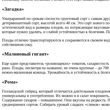
«Загадка»
Ультраранний по срокам спелости грунтовый сорт с самым дру
детерминантный сорт, высотой всего 40 см. Это сорт нового п
эстетический вид и размеры плодов, их потрясающие вкусовые 
которые нужно удалять, и слабой устойчивостью к болезням. По
Плоды отлично транспортируются и сохраняются в свежем виде,
собственном соку.
«Малиновый гигант»
Еще один представитель «розовощеких» томатов, сахаристость к
рано. Плоды, несмотря на название, не очень крупные – до 700
нежно-малиновая кожица. Урожайность и устойчивость к болез
«Рома»
Голландский гибрид, который отличается длительным плодонош
универсальны в употреблении. Их можно и в салат покрошить, и
Содержание сахаров – повышенное. Они вкусны на редкость. П
среднеранних сортов. Собирать урожай сладких «сливок» можн