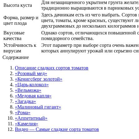
Для незащищенного укрытием грунта желате
Высота куста
традиционно выращиваются в парниковых ус
Здесь дачникам есть из чего выбрать. Сортов
Форма, размер и
цвета, томаты, кроме красных, существуют л
цвет плода
двухграммовых до нескольких килограммов и
Вкусовые
Однако сортов, отличающихся повышенной с
качества
помидорного семейства.
Устойчивость к
Этот параметр при выборе сорта очень важен
вирусам
которых аннулируют урожай или серьезно сни
Содержание
Описание сладких сортов томатов
«Розовый мед»
«Кенигсберг золотой»
«Царь-колокол»
«Вельможа»
«Медовая капля»
«Загадка»
«Малиновый гигант»
«Рома»
«Аппетитный»
«Камелия»
Видео — Самые сладкие сорта томатов