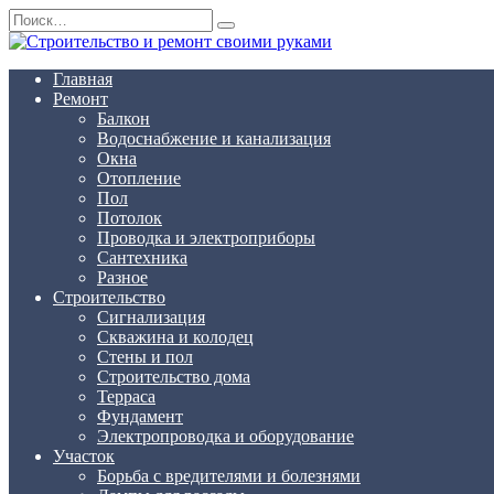
Перейти
Search
к
for:
содержанию
Главная
Ремонт
Балкон
Водоснабжение и канализация
Окна
Отопление
Пол
Потолок
Проводка и электроприборы
Сантехника
Разное
Строительство
Сигнализация
Скважина и колодец
Стены и пол
Строительство дома
Терраса
Фундамент
Электропроводка и оборудование
Участок
Борьба с вредителями и болезнями