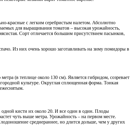
ьно-красные с легким серебристым налетом. Абсолютно
ираемых для выращивания томатов – высокая урожайность,
 мясистая. Сорт отличается большим присутствием пасынков,
спачо. Из них очень хорошо заготавливать на зиму помидоры в
метра (в теплице около 130 см). Является гибридом, созревает
 огородной культуре. Округлая сплющенная форма. Тонкая
вежеснятым.
одной кисти их около 20. И все один в один. Плоды
астет чуть выше метра. Урожайность – на первом месте.
лодоношение среднераннее, но длится дольше, чем у других