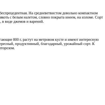
 беспрецедентная. На средневетвистом довольно компактном
якоть с белым налетом, словно покрыта инеем, на изломе. Сорт
, в виде джемов и варений.
ающие 800 г, растут на метровом кусте и имеют интересную
тересный, продуктивный, благодарный, урожайный сорт. К
фторозом.