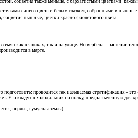
сотой, соцветия также меньше, с бархатистыми цветками, каждый
цветочками синего цвета и белым глазком, собранными в пышные
, соцветия пышные, цветки красно-фиолетового цвета
семян как в ящиках, так и на улице. Но вербена – растение теп
роизводится в марте.
го подготовить: проводится так называемая стратификация – это
акет. Его кладут в холодильник на полку, предназначенную для 
сок, перлит, гумусная земля).