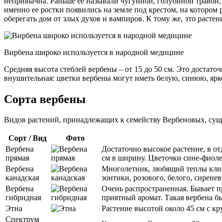
непривычна. Раньше ее называли чугунной, голубиной травой,
именно ее ростки появились на земле под крестом, на котором 
оберегать дом от злых духов и вампиров. К тому же, это расте
Вирбена широко используется в народной медицине
Средняя высота стеблей вербены – от 15 до 50 см. Это достат
внушительная: цветки вербены могут иметь белую, синюю, ярко
Сорта вербены
Видов растений, принадлежащих к семейству Вербеновых, суще
Сорт / Вид
Фото
Вербена
Достаточно высокое растение, в от
прямая
см в ширину. Цветочки сине-фиол
Вербена
Многолетник, любящий теплы клима
канадская
зонтики, розового, белого, сирене
Вербена
Очень распространенная. Бывает п
гибридная
приятный аромат. Такая вербена б
Этна
Растение высотой около 45 см с к
Спектрум