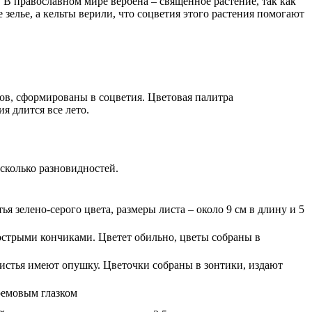
В православном мире вербена – священное растение, так как
зелье, а кельты верили, что соцветия этого растения помогают
ков, сформированы в соцветия. Цветовая палитра
я длится все лето.
сколько разновидностей.
я зелено-серого цвета, размеры листа – около 9 см в длину и 5
острыми кончиками. Цветет обильно, цветы собраны в
Листья имеют опушку. Цветочки собраны в зонтики, издают
ремовым глазком