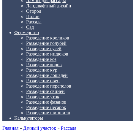
Лампы для рассады
Ландшафтный дизайн
Огород
Полив
Рассада
Сад
Фермерство
Разведение кроликов
Разведение голубей
Разведение гусей
Разведение индюков
Разведение коз
Разведение коров
Разведение кур
Разведение лошадей
Разведение овец
Разведение перепелов
Разведение свиней
Разведение уток
Разведение фазанов
Разведение цесарок
Разведение шиншилл
Калькуляторы
Главная
»
Дачный участок
»
Рассада