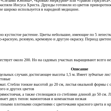
 «слезами Юноны», «кровью Меркурия» или «травой Геркулеса». 
распяли Иисуса Христа. Друиды готовили из цветов приворотное 
ние широко используется в народной медицине.
очно кустистое растение. Цветы небольшие, имеющие по 5 лепест
-красную, розовую, кремовую и другую окраску. Период цветени
ствует около 200. Но на садовых участках выращивают всего не
Описание
дельных случаях достигающее высоты 1,5 м. Имеет зубчатые листь
етовые
т. Стебли тонкие высотой до 20 см, листья овальной формы с 
вого и других цветов
рямостоячая, а также стелющаяся со стеблями длиной до 50 см. 
ывает двух типов: мамонтовая и компактная низкая
рупными плотными соцветиями с цветочками красного цвета и к