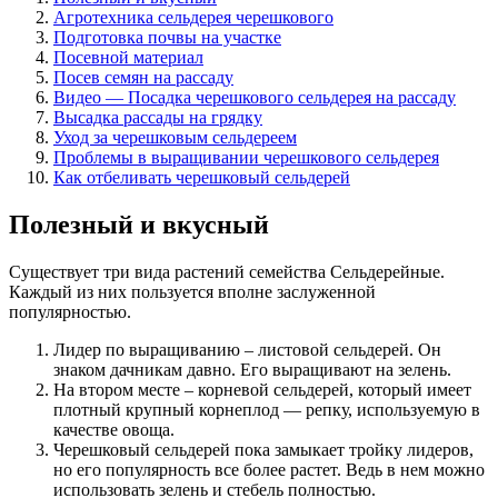
Агротехника сельдерея черешкового
Подготовка почвы на участке
Посевной материал
Посев семян на рассаду
Видео — Посадка черешкового сельдерея на рассаду
Высадка рассады на грядку
Уход за черешковым сельдереем
Проблемы в выращивании черешкового сельдерея
Как отбеливать черешковый сельдерей
Полезный и вкусный
Существует три вида растений семейства Сельдерейные.
Каждый из них пользуется вполне заслуженной
популярностью.
Лидер по выращиванию – листовой сельдерей. Он
знаком дачникам давно. Его выращивают на зелень.
На втором месте – корневой сельдерей, который имеет
плотный крупный корнеплод — репку, используемую в
качестве овоща.
Черешковый сельдерей пока замыкает тройку лидеров,
но его популярность все более растет. Ведь в нем можно
использовать зелень и стебель полностью.