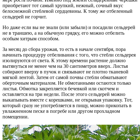
приобретают тот самый хрупкий, нежный, сочный вкус
белоснежной стеблевой сердцевины. К тому же отбеленный
сельдерей не горчит.
Но даже если вы не знали (или забыли) и посадили сельдерей
не в траншею, а на обычную грядку, его можно отбелить
особым хитрым способом.
За месяц до сбора урожая, то есть в начале сентября, пора
начинать процедуру отбеливания с того, что стебли сельдерея
изолируются от света. К этому времени растение должно
вытянуться не менее чем на 30 сантиметров вверх. Листья
собирают вверху в пучок и связывают не плотно тканевой
мягкой лентой. Затем от самой почвы стебли обматывают
оберточным материалом. Не обмотанными остаются только
листья. Обмотка закрепляется бечевкой или скотчем и
оставляется на три недели. После этого сельдерей можно
выкапывать вместе с корешками, не открывая упаковку. Тот,
который сразу не употребляется в пищу, можно прикопать в
увлажненном песке в погребе или другом прохладном
помещении.