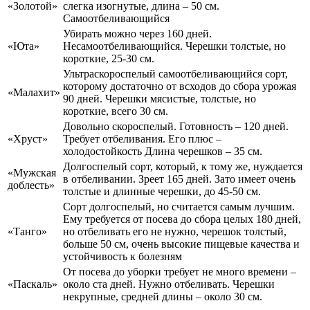
«Золотой»
слегка изогнутые, длина – 50 см.
Самоотбеливающийся
Убирать можно через 160 дней.
«Юта»
Несамоотбеливающийся. Черешки толстые, но
короткие, 25-30 см.
Ультраскороспелый самоотбеливающийся сорт,
которому достаточно от всходов до сбора урожая
«Малахит»
90 дней. Черешки мясистые, толстые, но
короткие, всего 30 см.
Довольно скороспелый. Готовность – 120 дней.
«Хруст»
Требует отбеливания. Его плюс –
холодостойкость Длина черешков – 35 см.
Долгоспелый сорт, который, к тому же, нуждается
«Мужская
в отбеливании. Зреет 165 дней. Зато имеет очень
доблесть»
толстые и длинные черешки, до 45-50 см.
Сорт долгоспелый, но считается самым лучшим.
Ему требуется от посева до сбора целых 180 дней,
«Танго»
но отбеливать его не нужно, черешок толстый,
больше 50 см, очень высокие пищевые качества и
устойчивость к болезням
От посева до уборки требует не много времени –
«Паскаль»
около ста дней. Нужно отбеливать. Черешки
некрупные, средней длины – около 30 см.