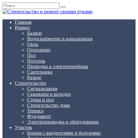
Перейти
Search
к
for:
содержанию
Главная
Ремонт
Балкон
Водоснабжение и канализация
Окна
Отопление
Пол
Потолок
Проводка и электроприборы
Сантехника
Разное
Строительство
Сигнализация
Скважина и колодец
Стены и пол
Строительство дома
Терраса
Фундамент
Электропроводка и оборудование
Участок
Борьба с вредителями и болезнями