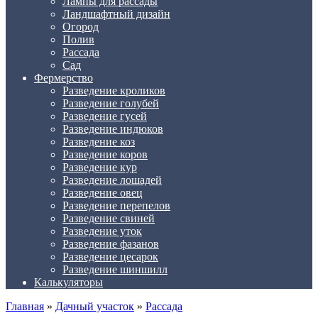
Лампы для рассады
Ландшафтный дизайн
Огород
Полив
Рассада
Сад
Фермерство
Разведение кроликов
Разведение голубей
Разведение гусей
Разведение индюков
Разведение коз
Разведение коров
Разведение кур
Разведение лошадей
Разведение овец
Разведение перепелов
Разведение свиней
Разведение уток
Разведение фазанов
Разведение цесарок
Разведение шиншилл
Калькуляторы
Главная
»
Дачный участок
»
Рассада