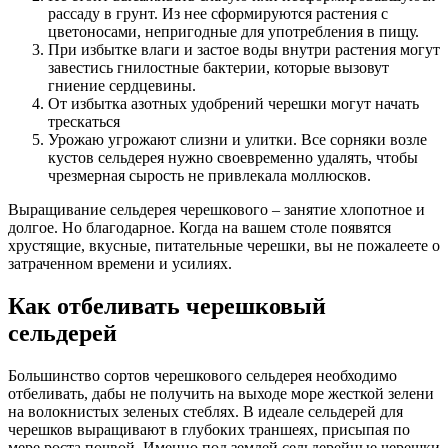
рассаду в грунт. Из нее сформируются растения с
цветоносами, непригодные для употребления в пищу.
При избытке влаги и застое воды внутри растения могут
завестись гнилостные бактерии, которые вызовут
гниение сердцевины.
От избытка азотных удобрений черешки могут начать
трескаться
Урожаю угрожают слизни и улитки. Все сорняки возле
кустов сельдерея нужно своевременно удалять, чтобы
чрезмерная сырость не привлекала моллюсков.
Выращивание сельдерея черешкового – занятие хлопотное и
долгое. Но благодарное. Когда на вашем столе появятся
хрустящие, вкусные, питательные черешки, вы не пожалеете о
затраченном времени и усилиях.
Как отбеливать черешковый
сельдерей
Большинство сортов черешкового сельдерея необходимо
отбеливать, дабы не получить на выходе море жесткой зелени
на волокнистых зеленых стеблях. В идеале сельдерей для
черешков выращивают в глубоких траншеях, присыпая по
мере роста почвой. Именно под землей сельдерейные черешки