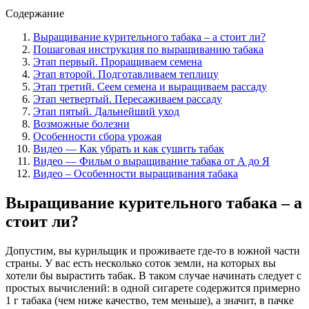
Содержание
Выращивание курительного табака – а стоит ли?
Пошаговая инструкция по выращиванию табака
Этап первый. Проращиваем семена
Этап второй. Подготавливаем теплицу
Этап третий. Сеем семена и выращиваем рассаду
Этап четвертый. Пересаживаем рассаду
Этап пятый. Дальнейший уход
Возможные болезни
Особенности сбора урожая
Видео — Как убрать и как сушить табак
Видео — Фильм о выращивание табака от А до Я
Видео – Особенности выращивания табака
Выращивание курительного табака – а
стоит ли?
Допустим, вы курильщик и проживаете где-то в южной части
страны. У вас есть несколько соток земли, на которых вы
хотели бы вырастить табак. В таком случае начинать следует с
простых вычислений: в одной сигарете содержится примерно
1 г табака (чем ниже качество, тем меньше), а значит, в пачке