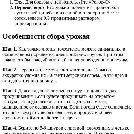
Тля
. Для борьбы с ней используйте «Рогор-С».
Пероноспороз
. Его можно победить 4-процентной
суспензией цинеба, внесенной в пропорции 5 л/10
соток, или же 0,3-процентным раствором
поликарбацина.
Особенности сбора урожая
Шаг 1
. Как только листья пожелтеют, можете снимать их, в
обязательном порядке начиная с нижних ярусов. При этом
важно, чтобы каждый листок был неповрежденным и сухим.
Шаг 2
. Перенесите все эти листья в тень на 12 часов,
аккуратно уложив их 30-сантиметровым слоем. За это время
они достаточно привянут.
Шаг 3
. Далее наденьте листья на шнуры и повесьте для
просушивания. Если будете просушивать на открытом
воздухе, то подберите для этого подходящее место,
защищенное от осадков и ветра. Если погода будет солнечной,
то листья будут сушиться быстрее, а процесс в общей
сложности займет не более 2 недель.
Шаг 4
. Берите по 5-6 шнуров с листвой, сложенных в четыре
раза, и вешайте их на специальный крючок. Подобная