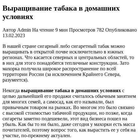
Выращивание табака в домашних
условиях
Автор
Admin
На чтение
9 мин
Просмотров
782
Опубликовано
13.02.2023
В нашей стране сигарный либо сигаретный табак можно
выращивать в открытой почве исключительно в южных
регионах. Что касается северных и центральных областей, то
в них для этого понадобятся тепличные конструкции. Зато
махорка получила широкое распространение по всей
территории России (за исключением Крайнего Севера,
разумеется).
Некогда
выращивание табака в домашних условиях
с
целью дальнейшей его продажи считалось обычным занятием
для многих семей, а самосад, как его называли, был
привычным товаром на рынках. Во многом это было связано
с высокой стоимостью табачной продукции, но позже, когда
сигареты заметно подешевели, этот вид бизнеса пошел на
убыль. Как бы то ни было, даже сегодня у махорки есть масса
почитателей, поэтому вопрос того, как вырастить ее у себя на
участке, по-прежнему актуален.