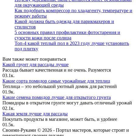
для окружающей среды
Как подобрать компрессор по хладагенту, температуре и
режиму работы
Какой должна быть одежда для парикмахеров и
стилистов
5 основных правил профилактики фотостарения и
сухости кожи после солнца
Топ-4 какой теплый пол в 2023 году лучше установить
под плитку
Вам также может понравиться
Какой грунт для рассады лучше
Рассада бывает качественная и не очень. Разумеется
0
3.1к.
Какие сорта помидор самые урожайные для теплиц
Теплица – это небольшой уютный домик для растений
0
1.9к.
Какие семена помидор лучше для открытого грунта
Помидоры в открытом грунте могут давать отличный урожай
0
2.1к.
Какая земля лучше для рассады
Покупать продукты в магазине, может быть, и удобнее
0
1.5к.
Своими-Руками © 2026 - Портал мастеров, которые строят и
ремонтируют своими руками.