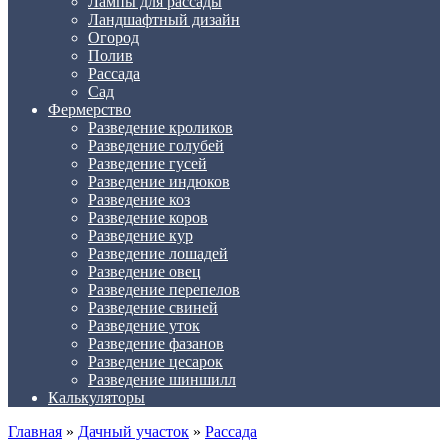
Лампы для рассады
Ландшафтный дизайн
Огород
Полив
Рассада
Сад
Фермерство
Разведение кроликов
Разведение голубей
Разведение гусей
Разведение индюков
Разведение коз
Разведение коров
Разведение кур
Разведение лошадей
Разведение овец
Разведение перепелов
Разведение свиней
Разведение уток
Разведение фазанов
Разведение цесарок
Разведение шиншилл
Калькуляторы
Главная
»
Дачный участок
»
Рассада