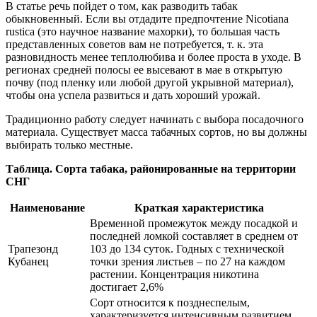
В статье речь пойдет о том, как разводить табак
обыкновенный. Если вы отдадите предпочтение Nicotiana
rustica (это научное название махорки), то большая часть
представленных советов вам не потребуется, т. к. эта
разновидность менее теплолюбива и более проста в уходе. В
регионах средней полосы ее высевают в мае в открытую
почву (под пленку или любой другой укрывной материал),
чтобы она успела развиться и дать хороший урожай.
Традиционно работу следует начинать с выбора посадочного
материала. Существует масса табачных сортов, но вы должны
выбирать только местные.
Таблица. Сорта табака, районированные на территории
СНГ
Наименование
Краткая характеристика
Временной промежуток между посадкой и
последней ломкой составляет в среднем от
Трапезонд
103 до 134 суток. Годных с технической
Кубанец
точки зрения листьев – по 27 на каждом
растении. Концентрация никотина
достигает 2,6%
Сорт относится к позднеспелым,
характеризуется интенсивным развитием