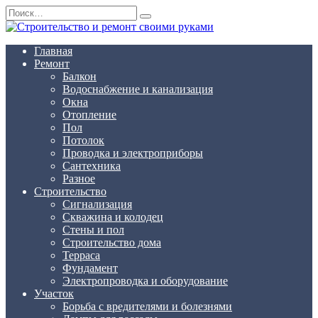
Перейти
Search
к
for:
содержанию
Главная
Ремонт
Балкон
Водоснабжение и канализация
Окна
Отопление
Пол
Потолок
Проводка и электроприборы
Сантехника
Разное
Строительство
Сигнализация
Скважина и колодец
Стены и пол
Строительство дома
Терраса
Фундамент
Электропроводка и оборудование
Участок
Борьба с вредителями и болезнями