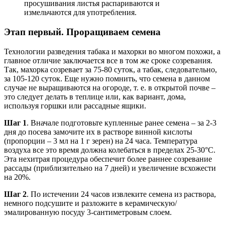
просушивания листья распариваются и
измельчаются для употребления.
Этап первый. Проращиваем семена
Технологии разведения табака и махорки во многом похожи, а
главное отличие заключается все в том же сроке созревания.
Так, махорка созревает за 75-80 суток, а табак, следовательно,
за 105-120 суток. Еще нужно помнить, что семена в данном
случае не выращиваются на огороде, т. е. в открытой почве –
это следует делать в теплице или, как вариант, дома,
используя горшки или рассадные ящики.
Шаг 1
. Вначале подготовьте купленные ранее семена – за 2-3
дня до посева замочите их в растворе винной кислоты
(пропорции – 3 мл на 1 г зерен) на 24 часа. Температура
воздуха все это время должна колебаться в пределах 25-30°С.
Эта нехитрая процедура обеспечит более раннее созревание
рассады (приблизительно на 7 дней) и увеличение всхожести
на 20%.
Шаг 2
. По истечении 24 часов извлеките семена из раствора,
немного подсушите и разложите в керамическую/
эмалированную посуду 3-сантиметровым слоем.