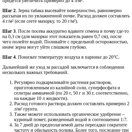
придется увеличить примерно до 4 л/м².
Шаг 2
. Зерна табака высевайте поверхностно, равномерно
рассыпая их по увлажненной почве. Расход должен составлять
4 г/м² (если сеете махорку, то 20 г/м²).
Шаг 3
. После посева аккуратно вдавите семена в почву где-то
на 0,3 см (для махорки этот показатель равен 0,7 см), после
чего полейте водой. Поливайте с предельной осторожностью,
иначе зерна могут уйти слишком глубоко.
Шаг 4
. Понизьте температуру воздуха в парнике до 20°С.
Дальнейший же уход за рассадой заключается в соблюдении
нескольких важных требований.
Регулярно подкармливайте растения раствором,
приготовленным из калийной соли, суперфосфата и
селитры аммиачной (по 20 г, 50 г и 30 г, соответственно,
на каждые 10 л жидкости).
Расход готового раствора должен составлять примерно 2
л/м² грунта.
Также можете использовать органическое удобрение –
куриный помет, разведенный водой в соотношении 1:7.
За 7 дней до предполагаемой даты пересадки сократите
частоту и обильность полива. Более того, последние три