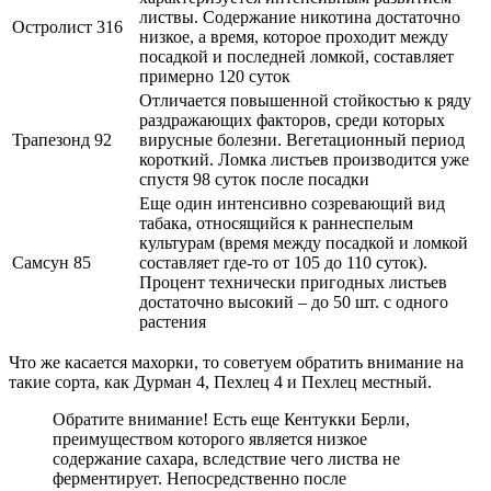
листвы. Содержание никотина достаточно
Остролист 316
низкое, а время, которое проходит между
посадкой и последней ломкой, составляет
примерно 120 суток
Отличается повышенной стойкостью к ряду
раздражающих факторов, среди которых
Трапезонд 92
вирусные болезни. Вегетационный период
короткий. Ломка листьев производится уже
спустя 98 суток после посадки
Еще один интенсивно созревающий вид
табака, относящийся к раннеспелым
культурам (время между посадкой и ломкой
Самсун 85
составляет где-то от 105 до 110 суток).
Процент технически пригодных листьев
достаточно высокий – до 50 шт. с одного
растения
Что же касается махорки, то советуем обратить внимание на
такие сорта, как Дурман 4, Пехлец 4 и Пехлец местный.
Обратите внимание! Есть еще Кентукки Берли,
преимуществом которого является низкое
содержание сахара, вследствие чего листва не
ферментирует. Непосредственно после