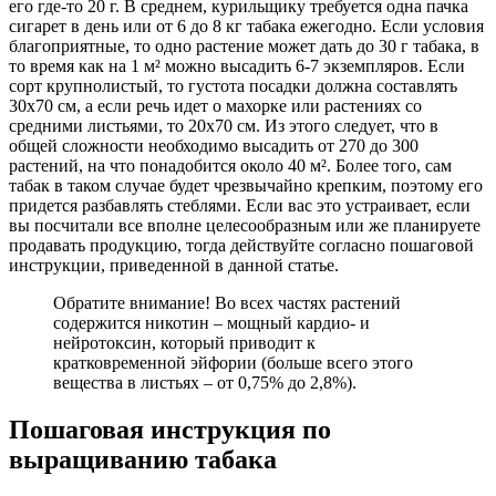
его где-то 20 г. В среднем, курильщику требуется одна пачка
сигарет в день или от 6 до 8 кг табака ежегодно. Если условия
благоприятные, то одно растение может дать до 30 г табака, в
то время как на 1 м² можно высадить 6-7 экземпляров. Если
сорт крупнолистый, то густота посадки должна составлять
30х70 см, а если речь идет о махорке или растениях со
средними листьями, то 20х70 см. Из этого следует, что в
общей сложности необходимо высадить от 270 до 300
растений, на что понадобится около 40 м². Более того, сам
табак в таком случае будет чрезвычайно крепким, поэтому его
придется разбавлять стеблями. Если вас это устраивает, если
вы посчитали все вполне целесообразным или же планируете
продавать продукцию, тогда действуйте согласно пошаговой
инструкции, приведенной в данной статье.
Обратите внимание! Во всех частях растений
содержится никотин – мощный кардио- и
нейротоксин, который приводит к
кратковременной эйфории (больше всего этого
вещества в листьях – от 0,75% до 2,8%).
Пошаговая инструкция по
выращиванию табака