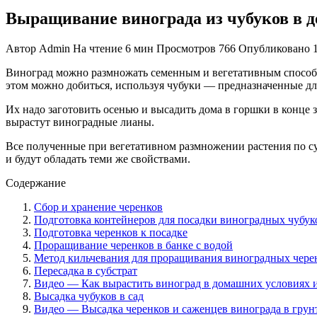
Выращивание винограда из чубуков в 
Автор
Admin
На чтение
6 мин
Просмотров
766
Опубликовано
Виноград можно размножать семенным и вегетативным способа
этом можно добиться, используя чубуки — предназначенные дл
Их надо заготовить осенью и высадить дома в горшки в конце 
вырастут виноградные лианы.
Все полученные при вегетативном размножении растения по су
и будут обладать теми же свойствами.
Содержание
Сбор и хранение черенков
Подготовка контейнеров для посадки виноградных чубук
Подготовка черенков к посадке
Проращивание черенков в банке с водой
Метод кильчевания для проращивания виноградных чере
Пересадка в субстрат
Видео — Как вырастить виноград в домашних условиях и
Высадка чубуков в сад
Видео — Высадка черенков и саженцев винограда в грун