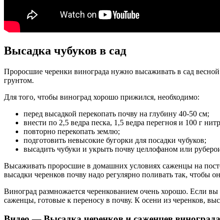
Высадка чубуков в сад
Проросшие черенки винограда нужно высаживать в сад весной
грунтом.
Для того, чтобы виноград хорошо прижился, необходимо:
перед высадкой перекопать почву на глубину 40-50 см;
внести по 2,5 ведра песка, 1,5 ведра перегноя и 100 г н
повторно перекопать землю;
подготовить невысокие бугорки для посадки чубуков;
высадить чубуки и укрыть почву целлофаном или руберо
Высаживать проросшие в домашних условиях саженцы на постоян
высадки черенков почву надо регулярно поливать так, чтобы о
Виноград размножается черенкованием очень хорошо. Если вы 
саженцы, готовые к переносу в почву. К осени из черенков, вы
Видео — Высадка черенков и саженцев винограда