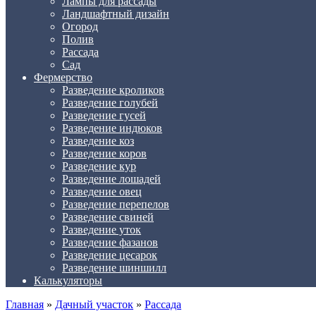
Лампы для рассады
Ландшафтный дизайн
Огород
Полив
Рассада
Сад
Фермерство
Разведение кроликов
Разведение голубей
Разведение гусей
Разведение индюков
Разведение коз
Разведение коров
Разведение кур
Разведение лошадей
Разведение овец
Разведение перепелов
Разведение свиней
Разведение уток
Разведение фазанов
Разведение цесарок
Разведение шиншилл
Калькуляторы
Главная
»
Дачный участок
»
Рассада