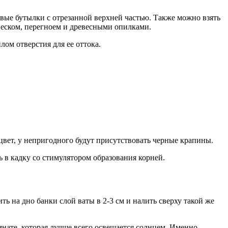
вые бутылки с отрезанной верхней частью. Также можно взять
песком, перегноем и древесными опилками.
лом отверстия для ее оттока.
цвет, у непригодного будут присутствовать черные крапины.
 в кадку со стимулятором образования корней.
ь на дно банки слой ваты в 2-3 см и налить сверху такой же
нате, которая лучше всего освещается солнцем. Именно