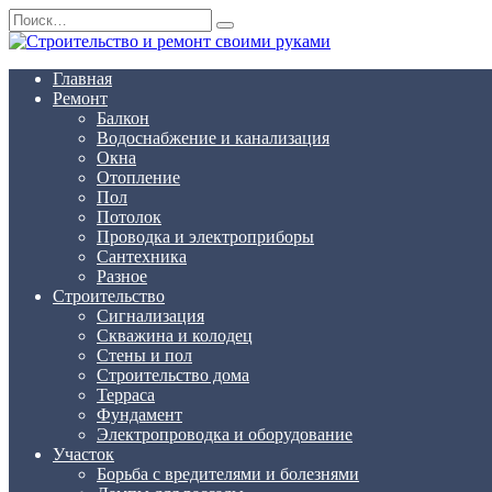
Перейти
Search
к
for:
содержанию
Главная
Ремонт
Балкон
Водоснабжение и канализация
Окна
Отопление
Пол
Потолок
Проводка и электроприборы
Сантехника
Разное
Строительство
Сигнализация
Скважина и колодец
Стены и пол
Строительство дома
Терраса
Фундамент
Электропроводка и оборудование
Участок
Борьба с вредителями и болезнями