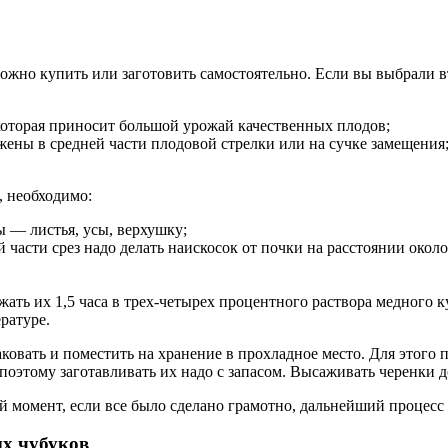
жно купить или заготовить самостоятельно. Если вы выбрали вт
 которая приносит большой урожай качественных плодов;
жены в средней части плодовой стрелки или на сучке замещения
, необходимо:
ы — листья, усы, верхушку;
й части срез надо делать наискосок от почки на расстоянии около
жать их 1,5 часа в трех-четырех процентного раствора медного к
ратуре.
овать и поместить на хранение в прохладное место. Для этого 
 поэтому заготавливать их надо с запасом. Высаживать черенки д
й момент, если все было сделано грамотно, дальнейший процесс
ых чубуков