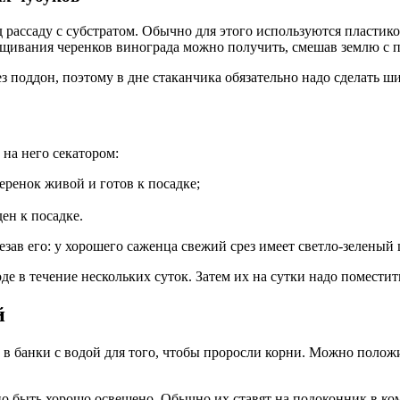
рассаду с субстратом. Обычно для этого используются пластико
ащивания черенков винограда можно получить, смешав землю с 
 поддон, поэтому в дне стаканчика обязательно надо сделать ши
 на него секатором:
еренок живой и готов к посадке;
ен к посадке.
зав его: у хорошего саженца свежий срез имеет светло-зеленый 
в течение нескольких суток. Затем их на сутки надо поместить
й
в банки с водой для того, чтобы проросли корни. Можно положит
но быть хорошо освещено. Обычно их ставят на подоконник в ком