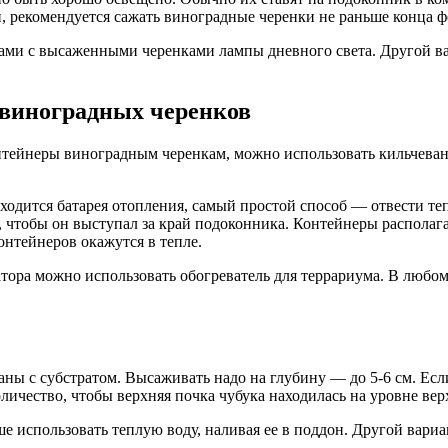
й, рекомендуется сажать виноградные черенки не раньше конца ф
ами с высаженными черенками лампы дневного света. Другой вар
виноградных черенков
тейнеры виноградным черенкам, можно использовать кильчевание
аходится батарея отопления, самый простой способ — отвести те
, чтобы он выступал за край подоконника. Контейнеры располага
онтейнеров окажутся в тепле.
атора можно использовать обогреватель для террариума. В любом
каны с субстратом. Высаживать надо на глубину — до 5-6 см. Ес
личество, чтобы верхняя почка чубука находилась на уровне вер
е использовать теплую воду, наливая ее в поддон. Другой вариан