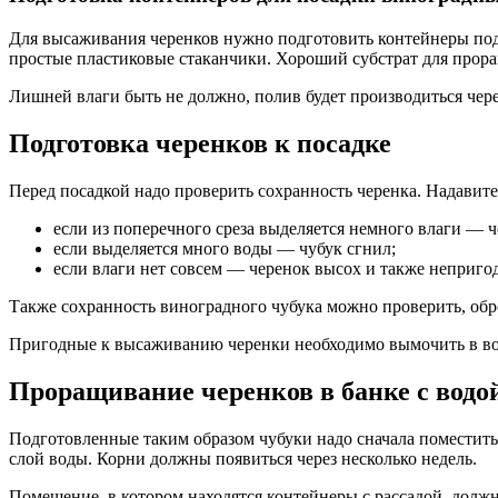
Для высаживания черенков нужно подготовить контейнеры под 
простые пластиковые стаканчики. Хороший субстрат для прор
Лишней влаги быть не должно, полив будет производиться через
Подготовка черенков к посадке
Перед посадкой надо проверить сохранность черенка. Надавите
если из поперечного среза выделяется немного влаги — ч
если выделяется много воды — чубук сгнил;
если влаги нет совсем — черенок высох и также непригод
Также сохранность виноградного чубука можно проверить, обре
Пригодные к высаживанию черенки необходимо вымочить в воде 
Проращивание черенков в банке с водо
Подготовленные таким образом чубуки надо сначала поместить 
слой воды. Корни должны появиться через несколько недель.
Помещение, в котором находятся контейнеры с рассадой, долж