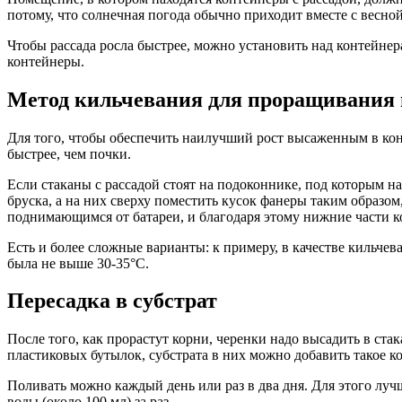
потому, что солнечная погода обычно приходит вместе с весно
Чтобы рассада росла быстрее, можно установить над контейнер
контейнеры.
Метод кильчевания для проращивания 
Для того, чтобы обеспечить наилучший рост высаженным в кон
быстрее, чем почки.
Если стаканы с рассадой стоят на подоконнике, под которым н
бруска, а на них сверху поместить кусок фанеры таким образом
поднимающимся от батареи, и благодаря этому нижние части к
Есть и более сложные варианты: к примеру, в качестве кильчев
была не выше 30-35°C.
Пересадка в субстрат
После того, как прорастут корни, черенки надо высадить в ста
пластиковых бутылок, субстрата в них можно добавить такое ко
Поливать можно каждый день или раз в два дня. Для этого лучш
воды (около 100 мл) за раз.