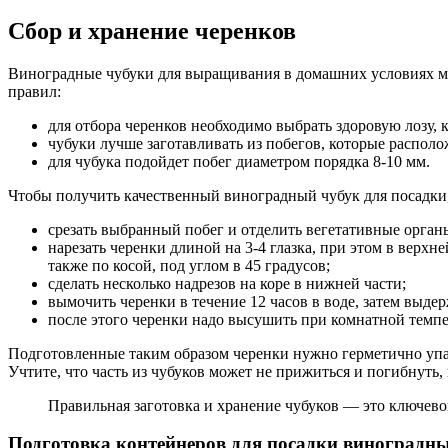
Сбор и хранение черенков
Виноградные чубуки для выращивания в домашних условиях мо
правил:
для отбора черенков необходимо выбрать здоровую лозу,
чубуки лучше заготавливать из побегов, которые располо
для чубука подойдет побег диаметром порядка 8-10 мм.
Чтобы получить качественный виноградный чубук для посадки
срезать выбранный побег и отделить вегетативные орган
нарезать черенки длиной на 3-4 глазка, при этом в верхне
также по косой, под углом в 45 градусов;
сделать несколько надрезов на коре в нижней части;
вымочить черенки в течение 12 часов в воде, затем выдер
после этого черенки надо высушить при комнатной темпе
Подготовленные таким образом черенки нужно герметично упак
Учтите, что часть из чубуков может не прижиться и погибнуть,
Правильная заготовка и хранение чубуков — это ключево
Подготовка контейнеров для посадки виноградн