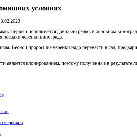
домашних условиях
13.02.2023
ми. Первый используется довольно редко, в основном виногра
я посадки черенки винограда.
зимы. Весной проросшие черенки надо перенести в сад, предвари
ти является клонированием, поэтому полученные в результате 
ов
нков
з черенков
т