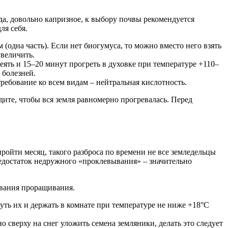
ада, довольно капризное, к выбору почвы рекомендуется
ля себя.
одна часть). Если нет биогумуса, то можно вместо него взять
увеличить.
ять и 15­–20 минут прогреть в духовке при температуре +110–
 болезней.
ебование ко всем видам – нейтральная кислотность.
дите, чтобы вся земля равномерно прогревалась. Перед
ойти месяц, такого разброса по времени не все земледельцы
 недостаток недружного «проклевывания» – значительно
ования проращивания.
уть их и держать в комнате при температуре не ниже +18°С
 сверху на снег уложить семена земляники, делать это следует