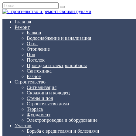
Перейти
Search
к
for:
содержанию
Главная
Ремонт
Балкон
Водоснабжение и канализация
Окна
Отопление
Пол
Потолок
Проводка и электроприборы
Сантехника
Разное
Строительство
Сигнализация
Скважина и колодец
Стены и пол
Строительство дома
Терраса
Фундамент
Электропроводка и оборудование
Участок
Борьба с вредителями и болезнями