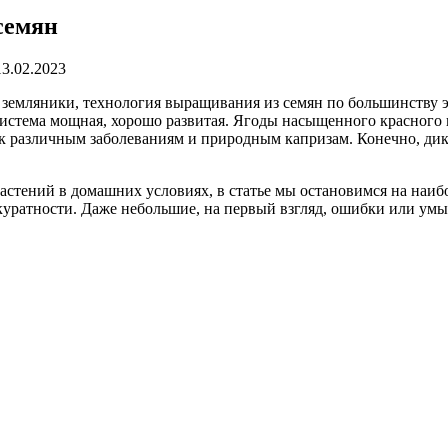
семян
13.02.2023
 земляники, технология выращивания из семян по большинству э
истема мощная, хорошо развитая. Ягоды насыщенного красного цв
й к различным заболеваниям и природным капризам. Конечно, дик
астений в домашних условиях, в статье мы остановимся на наи
ккуратности. Даже небольшие, на первый взгляд, ошибки или ум