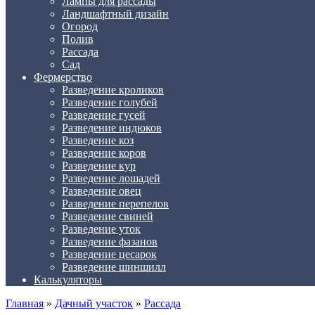
Лампы для рассады
Ландшафтный дизайн
Огород
Полив
Рассада
Сад
Фермерство
Разведение кроликов
Разведение голубей
Разведение гусей
Разведение индюков
Разведение коз
Разведение коров
Разведение кур
Разведение лошадей
Разведение овец
Разведение перепелов
Разведение свиней
Разведение уток
Разведение фазанов
Разведение цесарок
Разведение шиншилл
Калькуляторы
Главная
»
Дачный участок
»
Рассада