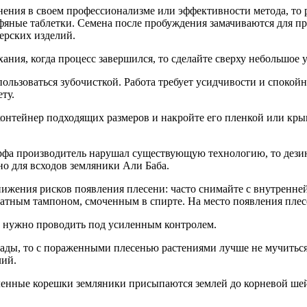
ения в своем профессионализме или эффективности метода, то ра
орфяные таблетки. Семена после пробуждения замачиваются для
ерских изделий.
ания, когда процесс завершился, то сделайте сверху небольшое 
ользоваться зубочисткой. Работа требует усидчивости и спокой
ту.
нтейнер подходящих размеров и накройте его пленкой или крыш
орфа производитель нарушал существующую технологию, то дезин
но для всходов земляники Али Баба.
нижения рисков появления плесени: часто снимайте с внутренне
 ватным тампоном, смоченным в спирте. На место появления пл
 нужно проводить под усиленным контролем.
ссады, то с пораженными плесенью растениями лучше не мучитьс
лий.
оленные корешки земляники присыпаются землей до корневой ше