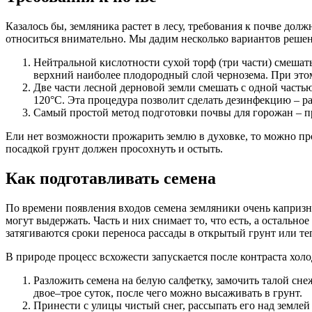
Казалось бы, земляника растет в лесу, требования к почве дол
относиться внимательно. Мы дадим несколько вариантов решен
Нейтральной кислотности сухой торф (три части) смешать
верхний наиболее плодородный слой чернозема. При этом
Две части лесной дерновой земли смешать с одной частью
120°С. Эта процедура позволит сделать дезинфекцию – ра
Самый простой метод подготовки почвы для горожан – пр
Ели нет возможности прожарить землю в духовке, то можно про
посадкой грунт должен просохнуть и остыть.
Как подготавливать семена
По времени появления входов семена земляники очень капризн
могут выдержать. Часть и них снимает то, что есть, а остальн
затягиваются сроки переноса рассады в открытый грунт или те
В природе процесс всхожести запускается после контраста хол
Разложить семена на белую салфетку, замочить талой сне
двое–трое суток, после чего можно высаживать в грунт.
Принести с улицы чистый снег, рассыпать его над землей