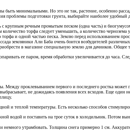
жны быть минимальными. Но это не так, растение, особенно расс
ия проблемы подготовки грунта, выбирайте наиболее удобный д
 с крупным речным промытым песком (одна часть) и биогумусом (
 количество торфа следует уменьшить, а количество чернозема 
 торфа и одной частью песка. Землю перед использованием просе
ссада земляники Али Баба очень боится возбудителей различных
иобрести в магазине специальную землю для дачников. Общее тр
паривать ее паром, время обработки увеличивается до часа. Сле
ы. Между проклевыванием первого и последнего ростка может пр
ое выбрасывает, не дожидаясь появления всех всходов. Еще один
плицу.
одной и теплой температуры. Есть несколько способов стимулир
жной водой и поставить на трое суток в холодильник. Потом вын
 и немного утрамбовать. Толщина снега примерно 1 см. Аккуратно