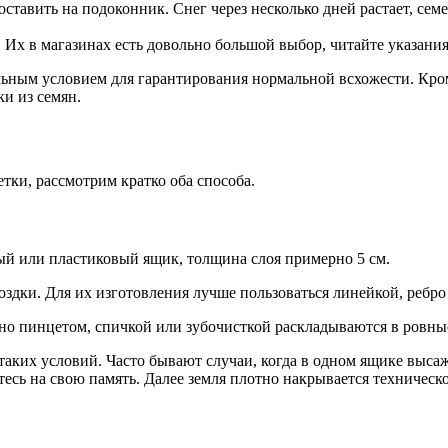
ставить на подоконник. Снег через несколько дней растает, семе
Их в магазинах есть довольно большой выбор, читайте указания
льным условием для гарантирования нормальной всхожести. Кро
и из семян.
тки, рассмотрим кратко оба способа.
ый или пластиковый ящик, толщина слоя примерно 5 см.
оздки. Для их изготовления лучше пользоваться линейкой, ребро
но пинцетом, спичкой или зубочисткой раскладываются в ровные
т таких условий. Часто бывают случаи, когда в одном ящике выс
тесь на свою память. Далее земля плотно накрывается техничес