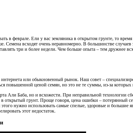
ь в феврале. Ели у вас земляника в открытом грунте, то время с
ьше. Семена всходят очень неравномерно. В большинстве случаев 
влять три и более недели. Чем больше опыта – тем дружнее всх
ть интернета или обыкновенный рынок. Наш совет – специализи
ься повышенной ценой семян, но это не те суммы, из-за которых
орта Али Баба, но и всхожести. При неправильной технологии сбо
 в открытый грунт. Проще говоря, цена ошибки – потерянный сез
я этого нужно использовать самые спелые, здоровые и большие я
елировать этот недостаток.
ки