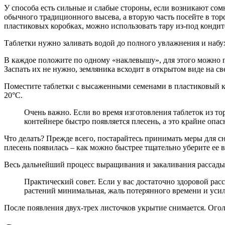
У способа есть сильные и слабые стороны, если возникают сомн
обычного традиционного высева, а вторую часть посейте в т
пластиковых коробках, можно использовать тару из-под кондит
Таблетки нужно заливать водой до полного увлажнения и набух
В каждое положите по одному «наклевышу», для этого можно п
Заспать их не нужно, земляника всходит в открытом виде на све
Поместите таблетки с высаженными семенами в пластиковый ко
20°С.
Очень важно. Если во время изготовления таблеток из т
контейнере быстро появляется плесень, а это крайне опас
Что делать? Прежде всего, постарайтесь принимать меры для с
плесень появилась – как можно быстрее тщательно уберите ее
Весь дальнейший процесс выращивания и закаливания рассады
Практический совет. Если у вас достаточно здоровой ра
растений минимальная, жаль потерянного времени и уси
После появления двух-трех листочков укрытие снимается. Ог