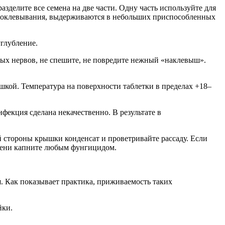
зделите все семена на две части. Одну часть используйте для
 проклевывания, выдерживаются в небольших приспособленных
углубление.
ных нервов, не спешите, не повредите нежный «наклевыш».
кой. Температура на поверхности таблетки в пределах +18–
фекция сделана некачественно. В результате в
й стороны крышки конденсат и проветривайте рассаду. Если
есени капните любым фунгицидом.
я. Как показывает практика, приживаемость таких
йки.